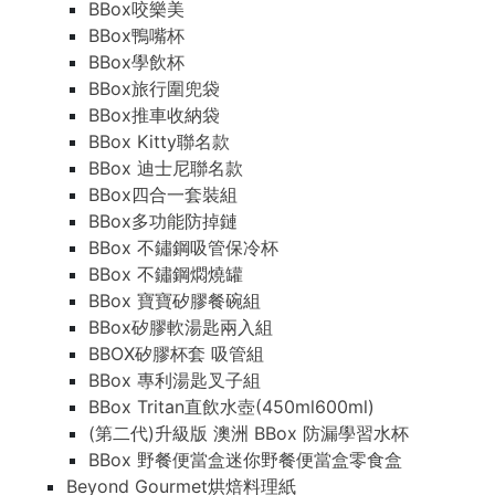
BBox咬樂美
BBox鴨嘴杯
BBox學飲杯
BBox旅行圍兜袋
BBox推車收納袋
BBox Kitty聯名款
BBox 迪士尼聯名款
BBox四合一套裝組
BBox多功能防掉鏈
BBox 不鏽鋼吸管保冷杯
BBox 不鏽鋼燜燒罐
BBox 寶寶矽膠餐碗組
BBox矽膠軟湯匙兩入組
BBOX矽膠杯套 吸管組
BBox 專利湯匙叉子組
BBox Tritan直飲水壺(450ml600ml)
(第二代)升級版 澳洲 BBox 防漏學習水杯
BBox 野餐便當盒迷你野餐便當盒零食盒
Beyond Gourmet烘焙料理紙