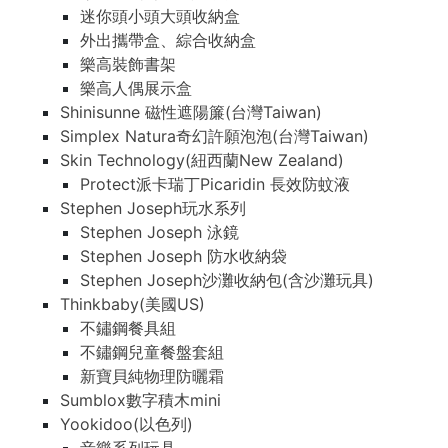
迷你頭小頭大頭收納盒
外出攜帶盒、綜合收納盒
樂高裝飾書架
樂高人偶展示盒
Shinisunne 磁性遮陽簾(台灣Taiwan)
Simplex Natura奇幻許願泡泡(台灣Taiwan)
Skin Technology(紐西蘭New Zealand)
Protect派卡瑞丁Picaridin 長效防蚊液
Stephen Joseph玩水系列
Stephen Joseph 泳鏡
Stephen Joseph 防水收納袋
Stephen Joseph沙灘收納包(含沙灘玩具)
Thinkbaby(美國US)
不鏽鋼餐具組
不鏽鋼兒童餐盤套組
新寶貝純物理防曬霜
Sumblox數字積木mini
Yookidoo(以色列)