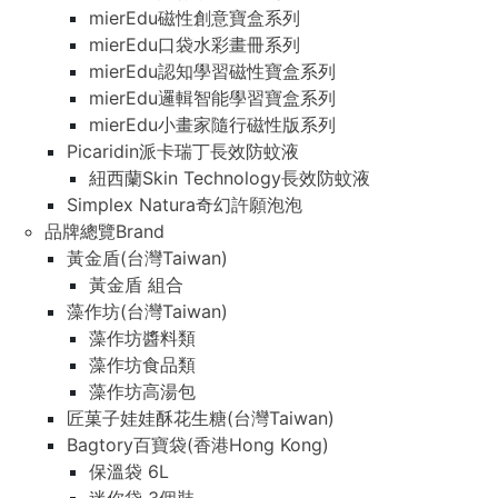
mierEdu磁性創意寶盒系列
mierEdu口袋水彩畫冊系列
mierEdu認知學習磁性寶盒系列
mierEdu邏輯智能學習寶盒系列
mierEdu小畫家隨行磁性版系列
Picaridin派卡瑞丁長效防蚊液
紐西蘭Skin Technology長效防蚊液
Simplex Natura奇幻許願泡泡
品牌總覽Brand
黃金盾(台灣Taiwan)
黃金盾 組合
藻作坊(台灣Taiwan)
藻作坊醬料類
藻作坊食品類
藻作坊高湯包
匠菓子娃娃酥花生糖(台灣Taiwan)
Bagtory百寶袋(香港Hong Kong)
保溫袋 6L