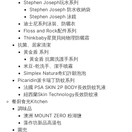
Stephen Joseph玩水系列
Stephen Joseph 防水收納袋
Stephen Joseph 泳鏡
迪士尼系列泳裝、防曬衣
Floss and Rock配件系列
Thinkbaby星寶貝純物理防曬霜
抗菌、居家清潔
黃金盾 系列
黃金盾 抗菌洗護手系列
米豆-乾洗手、潔手噴霧
Simplex Natura奇幻許願泡泡
Picaridin派卡瑞丁防蚊系列
法國 PSA SKIN 2P BODY長效防蚊乳液
紐西蘭Skin Technology長效防蚊液
餐廚食光Kitchen
調味品
澳洲 MOUNT ZERO 粉湖鹽
藻作坊新品高湯包
圍兜