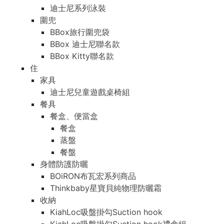
迪士尼系列泳裝
圍兜
BBox旅行圍兜袋
BBox 迪士尼聯名款
BBox Kitty聯名款
住
家具
迪士尼兒童遊戲桌椅組
餐具
餐盒、便當盒
餐盒
蒸盤
餐盤
身體防護防曬
BOiRON布瓦宏系列商品
Thinkbaby星寶貝純物理防曬霜
收納
KiahLoc吸盤掛勾Suction hook