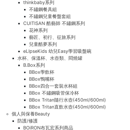
thinkbaby系列
不鏽鋼餐具組
不鏽鋼兒童餐盤套組
CUITISAN 酷藝師 不鏽鋼系列
花神系列
藝匠、初行、征旅系列
兒童酷夢系列
eLIpseKids 幼兒Easy學習吸盤碗
水杯、保溫杯、水壺類、悶燒罐
B.Box系列
BBox學飲杯
BBox鴨嘴杯
BBox四合一套裝水杯組
BBox 不鏽鋼吸管保冷杯
BBox Tritan隨行水壺(450ml/600ml)
BBox Tritan直飲水壺(450ml/600ml)
個人與保養Beauty
防護/修護
BOiRON布瓦宏系列商品