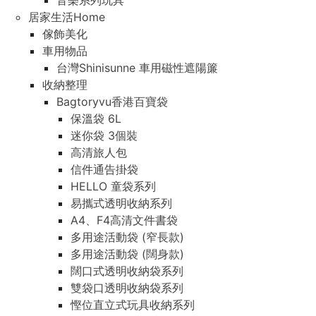
音樂系列玩具
居家生活Home
傢飾美化
車用物品
台灣Shinisunne 車用磁性遮陽簾
收納整理
Bagtoryvu香港百寶袋
保溫袋 6L
迷你袋 3個裝
高清旅人包
信件通告掛袋
HELLO 童袋系列
易攜式透明收納系列
A4、F4高清文件書袋
多用途活動袋 (窄長款)
多用途活動袋 (闊身款)
闊口式透明收納袋系列
雙袋口透明收納袋系列
慳位直立式玩具收納系列