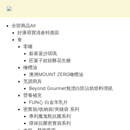
全部商品All
好康尋寶清倉特惠區
食
零嘴
穀慕蒎沙琪瑪
匠菓子娃娃酥花生糖
橄欖油
澳洲MOUNT ZERO橄欖油
烹調用具
Beyond Gourmet無漂白防沾烘焙料理紙
營養補充
FUN心 白金羊乳片
密實袋/收納袋/夾鏈袋 系列
專利魔鬼氈抗菌系列
環保抗菌密實袋系列