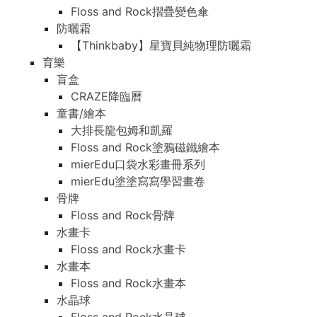
Floss and Rock摺疊變色傘
防曬霜
【Thinkbaby】星寶貝純物理防曬霜
育樂
盲盒
CRAZE降臨曆
童書/繪本
大排長龍包姆和凱羅
Floss and Rock塗鴉磁鐵繪本
mierEdu口袋水彩畫冊系列
mierEdu塗塗寫寫學習畫卷
骨牌
Floss and Rock骨牌
水畫卡
Floss and Rock水畫卡
水畫本
Floss and Rock水畫本
水晶球