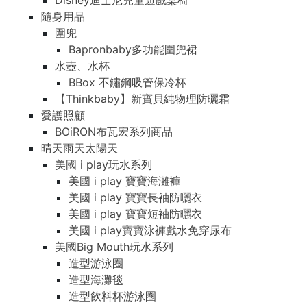
Disney迪士尼兒童遊戲桌椅
隨身用品
圍兜
Bapronbaby多功能圍兜裙
水壺、水杯
BBox 不鏽鋼吸管保冷杯
【Thinkbaby】新寶貝純物理防曬霜
愛護照顧
BOiRON布瓦宏系列商品
晴天雨天太陽天
美國 i play玩水系列
美國 i play 寶寶海灘褲
美國 i play 寶寶長袖防曬衣
美國 i play 寶寶短袖防曬衣
美國 i play寶寶泳褲戲水免穿尿布
美國Big Mouth玩水系列
造型游泳圈
造型海灘毯
造型飲料杯游泳圈