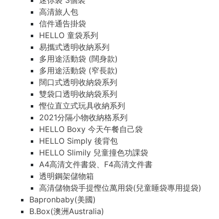
迷你袋 3個裝
高清旅人包
信件通告掛袋
HELLO 童袋系列
易攜式透明收納系列
多用途活動袋 (闊身款)
多用途活動袋 (窄長款)
闊口式透明收納袋系列
雙袋口透明收納袋系列
慳位直立式玩具收納系列
2021分隔小物收納格系列
HELLO Boxy 今天午餐自己袋
HELLO Simply 後背包
HELLO Slimily 兒童撞色功課袋
A4高清文件書袋、F4高清文件書
透明鋼架儲物箱
高清儲物袋手提慳位萬用袋(兒童睡袋專用提袋)
Bapronbaby(美國)
B.Box(澳洲Australia)