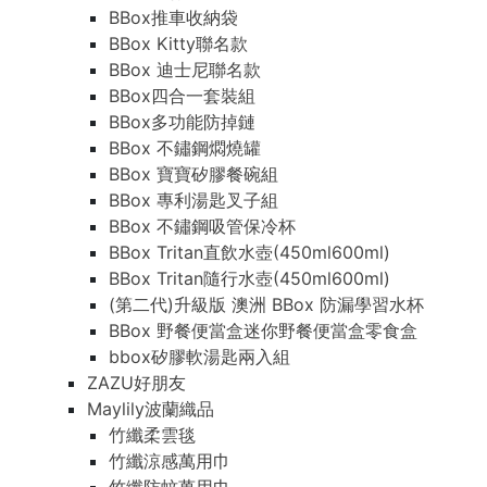
BBox推車收納袋
BBox Kitty聯名款
BBox 迪士尼聯名款
BBox四合一套裝組
BBox多功能防掉鏈
BBox 不鏽鋼燜燒罐
BBox 寶寶矽膠餐碗組
BBox 專利湯匙叉子組
BBox 不鏽鋼吸管保冷杯
BBox Tritan直飲水壺(450ml600ml)
BBox Tritan隨行水壺(450ml600ml)
(第二代)升級版 澳洲 BBox 防漏學習水杯
BBox 野餐便當盒迷你野餐便當盒零食盒
bbox矽膠軟湯匙兩入組
ZAZU好朋友
Maylily波蘭織品
竹纖柔雲毯
竹纖涼感萬用巾