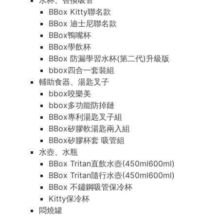
水杯、替換吸管
BBox Kitty聯名款
BBox 迪士尼聯名款
BBox鴨嘴杯
BBox學飲杯
BBox 防漏學習水杯(第二代)升級版
bbox四合一套裝組
輔助食器、湯匙叉子
bbox咬樂美
bbox多功能防掉鏈
BBox專利湯匙叉子組
BBox矽膠軟湯匙兩入組
BBox矽膠杯套 吸管組
水壺、水瓶
BBox Tritan直飲水壺(450ml600ml)
BBox Tritan隨行水壺(450ml600ml)
BBox 不鏽鋼吸管保冷杯
Kitty保冷杯
悶燒罐