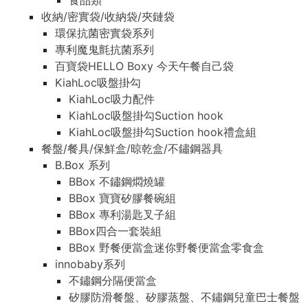
食品類
收納/密實袋/收納袋/夾鏈袋
環保抗菌密實袋系列
專利魔鬼氈抗菌系列
百寶袋HELLO Boxy 今天午餐自己袋
KiahLoc吸盤掛勾
KiahLoc吸力配件
KiahLoc吸盤掛勾Suction hook
KiahLoc吸盤掛勾Suction hook禮盒組
餐盤/餐具/保鮮盒/晾乾盒/不鏽鋼器具
B.Box 系列
BBox 不鏽鋼燜燒罐
BBox 寶寶矽膠餐碗組
BBox 專利湯匙叉子組
BBox四合一套裝組
BBox 野餐便當盒迷你野餐便當盒零食盒
innobaby系列
不鏽鋼分隔便當盒
矽膠防滑餐盤、矽膠蒸盤、不鏽鋼兒童巴士餐盤