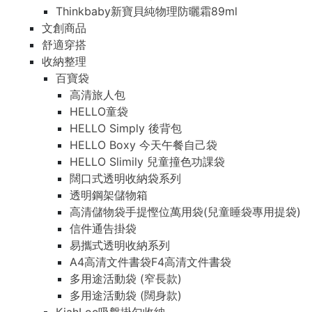
Thinkbaby新寶貝純物理防曬霜89ml
文創商品
舒適穿搭
收納整理
百寶袋
高清旅人包
HELLO童袋
HELLO Simply 後背包
HELLO Boxy 今天午餐自己袋
HELLO Slimily 兒童撞色功課袋
闊口式透明收納袋系列
透明鋼架儲物箱
高清儲物袋手提慳位萬用袋(兒童睡袋專用提袋)
信件通告掛袋
易攜式透明收納系列
A4高清文件書袋F4高清文件書袋
多用途活動袋 (窄長款)
多用途活動袋 (闊身款)