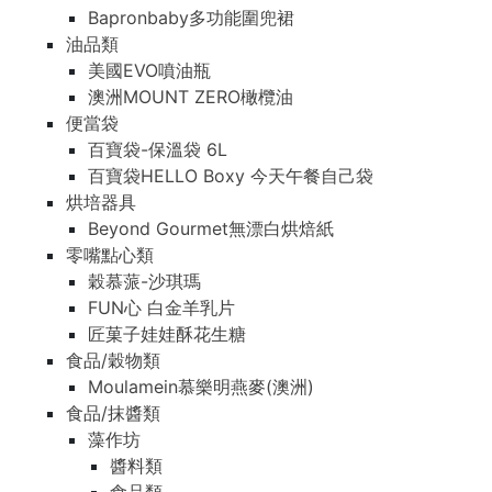
Bapronbaby多功能圍兜裙
油品類
美國EVO噴油瓶
澳洲MOUNT ZERO橄欖油
便當袋
百寶袋-保溫袋 6L
百寶袋HELLO Boxy 今天午餐自己袋
烘培器具
Beyond Gourmet無漂白烘焙紙
零嘴點心類
穀慕蒎-沙琪瑪
FUN心 白金羊乳片
匠菓子娃娃酥花生糖
食品/穀物類
Moulamein慕樂明燕麥(澳洲)
食品/抹醬類
藻作坊
醬料類