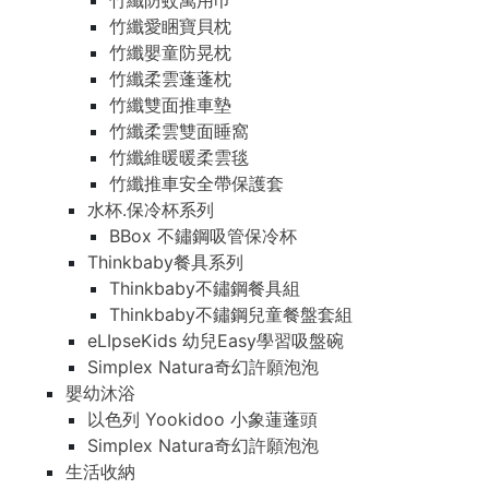
竹纖防蚊萬用巾
竹纖愛睏寶貝枕
竹纖嬰童防晃枕
竹纖柔雲蓬蓬枕
竹纖雙面推車墊
竹纖柔雲雙面睡窩
竹纖維暖暖柔雲毯
竹纖推車安全帶保護套
水杯.保冷杯系列
BBox 不鏽鋼吸管保冷杯
Thinkbaby餐具系列
Thinkbaby不鏽鋼餐具組
Thinkbaby不鏽鋼兒童餐盤套組
eLIpseKids 幼兒Easy學習吸盤碗
Simplex Natura奇幻許願泡泡
嬰幼沐浴
以色列 Yookidoo 小象蓮蓬頭
Simplex Natura奇幻許願泡泡
生活收納