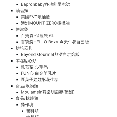
Bapronbaby多功能圍兜裙
油品類
美國EVO噴油瓶
澳洲MOUNT ZERO橄欖油
便當袋
百寶袋-保溫袋 6L
百寶袋HELLO Boxy 今天午餐自己袋
烘培器具
Beyond Gourmet無漂白烘焙紙
零嘴點心類
穀慕蒎-沙琪瑪
FUN心 白金羊乳片
匠菓子娃娃酥花生糖
食品/穀物類
Moulamein慕樂明燕麥(澳洲)
食品/抹醬類
藻作坊
醬料類