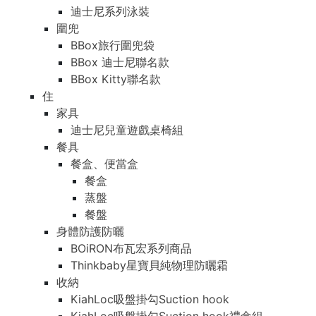
迪士尼系列泳裝
圍兜
BBox旅行圍兜袋
BBox 迪士尼聯名款
BBox Kitty聯名款
住
家具
迪士尼兒童遊戲桌椅組
餐具
餐盒、便當盒
餐盒
蒸盤
餐盤
身體防護防曬
BOiRON布瓦宏系列商品
Thinkbaby星寶貝純物理防曬霜
收納
KiahLoc吸盤掛勾Suction hook