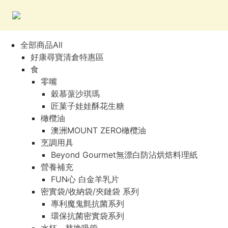
全部商品All
好康尋寶清倉特惠區
食
零嘴
穀慕蒎沙琪瑪
匠菓子娃娃酥花生糖
橄欖油
澳洲MOUNT ZERO橄欖油
烹調用具
Beyond Gourmet無漂白防沾烘焙料理紙
營養補充
FUN心 白金羊乳片
密實袋/收納袋/夾鏈袋 系列
專利魔鬼氈抗菌系列
環保抗菌密實袋系列