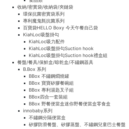
食品類
收納/密實袋/收納袋/夾鏈袋
環保抗菌密實袋系列
專利魔鬼氈抗菌系列
百寶袋HELLO Boxy 今天午餐自己袋
KiahLoc吸盤掛勾
KiahLoc吸力配件
KiahLoc吸盤掛勾Suction hook
KiahLoc吸盤掛勾Suction hook禮盒組
餐盤/餐具/保鮮盒/晾乾盒/不鏽鋼器具
B.Box 系列
BBox 不鏽鋼燜燒罐
BBox 寶寶矽膠餐碗組
BBox 專利湯匙叉子組
BBox四合一套裝組
BBox 野餐便當盒迷你野餐便當盒零食盒
innobaby系列
不鏽鋼分隔便當盒
矽膠防滑餐盤、矽膠蒸盤、不鏽鋼兒童巴士餐盤