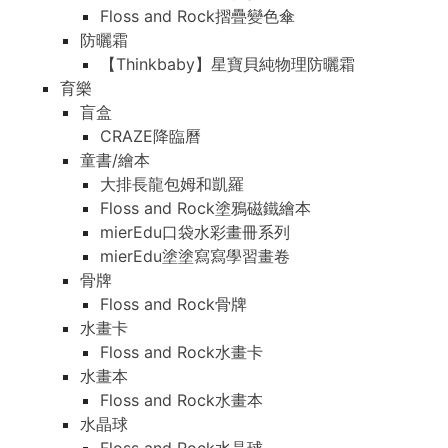
Floss and Rock摺疊變色傘
防曬霜
【Thinkbaby】星寶貝純物理防曬霜
育樂
盲盒
CRAZE降臨曆
童書/繪本
大排長龍包姆和凱羅
Floss and Rock塗鴉磁鐵繪本
mierEdu口袋水彩畫冊系列
mierEdu塗塗寫寫學習畫卷
骨牌
Floss and Rock骨牌
水畫卡
Floss and Rock水畫卡
水畫本
Floss and Rock水畫本
水晶球