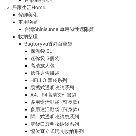
音樂系列玩具
居家生活Home
傢飾美化
車用物品
台灣Shinisunne 車用磁性遮陽簾
收納整理
Bagtoryvu香港百寶袋
保溫袋 6L
迷你袋 3個裝
高清旅人包
信件通告掛袋
HELLO 童袋系列
易攜式透明收納系列
A4、F4高清文件書袋
多用途活動袋 (窄長款)
多用途活動袋 (闊身款)
闊口式透明收納袋系列
雙袋口透明收納袋系列
慳位直立式玩具收納系列