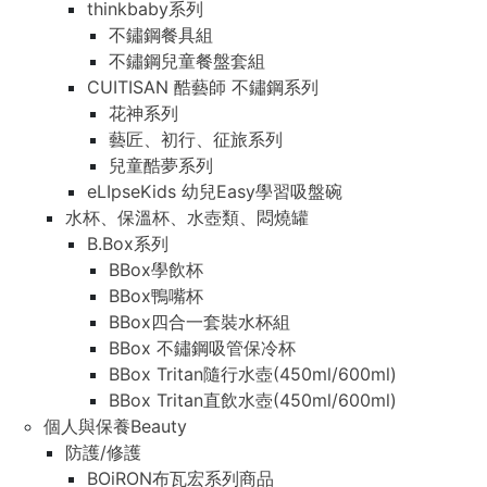
thinkbaby系列
不鏽鋼餐具組
不鏽鋼兒童餐盤套組
CUITISAN 酷藝師 不鏽鋼系列
花神系列
藝匠、初行、征旅系列
兒童酷夢系列
eLIpseKids 幼兒Easy學習吸盤碗
水杯、保溫杯、水壺類、悶燒罐
B.Box系列
BBox學飲杯
BBox鴨嘴杯
BBox四合一套裝水杯組
BBox 不鏽鋼吸管保冷杯
BBox Tritan隨行水壺(450ml/600ml)
BBox Tritan直飲水壺(450ml/600ml)
個人與保養Beauty
防護/修護
BOiRON布瓦宏系列商品