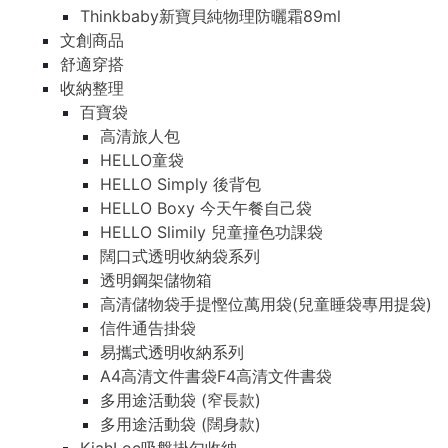
Thinkbaby新寶貝純物理防曬霜89ml
文創商品
舒適穿搭
收納整理
百寶袋
高清旅人包
HELLO童袋
HELLO Simply 後背包
HELLO Boxy 今天午餐自己袋
HELLO Slimily 兒童撞色功課袋
闊口式透明收納袋系列
透明鋼架儲物箱
高清儲物袋手提慳位萬用袋(兒童睡袋專用提袋)
信件通告掛袋
易攜式透明收納系列
A4高清文件書袋F4高清文件書袋
多用途活動袋 (窄長款)
多用途活動袋 (闊身款)