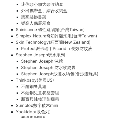
迷你頭小頭大頭收納盒
外出攜帶盒、綜合收納盒
樂高裝飾書架
樂高人偶展示盒
Shinisunne 磁性遮陽簾(台灣Taiwan)
Simplex Natura奇幻許願泡泡(台灣Taiwan)
Skin Technology(紐西蘭New Zealand)
Protect派卡瑞丁Picaridin 長效防蚊液
Stephen Joseph玩水系列
Stephen Joseph 泳鏡
Stephen Joseph 防水收納袋
Stephen Joseph沙灘收納包(含沙灘玩具)
Thinkbaby(美國US)
不鏽鋼餐具組
不鏽鋼兒童餐盤套組
新寶貝純物理防曬霜
Sumblox數字積木mini
Yookidoo(以色列)