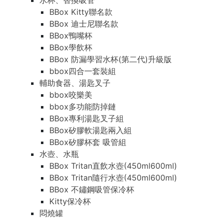
水杯、替換吸管
BBox Kitty聯名款
BBox 迪士尼聯名款
BBox鴨嘴杯
BBox學飲杯
BBox 防漏學習水杯(第二代)升級版
bbox四合一套裝組
輔助食器、湯匙叉子
bbox咬樂美
bbox多功能防掉鏈
BBox專利湯匙叉子組
BBox矽膠軟湯匙兩入組
BBox矽膠杯套 吸管組
水壺、水瓶
BBox Tritan直飲水壺(450ml600ml)
BBox Tritan隨行水壺(450ml600ml)
BBox 不鏽鋼吸管保冷杯
Kitty保冷杯
悶燒罐