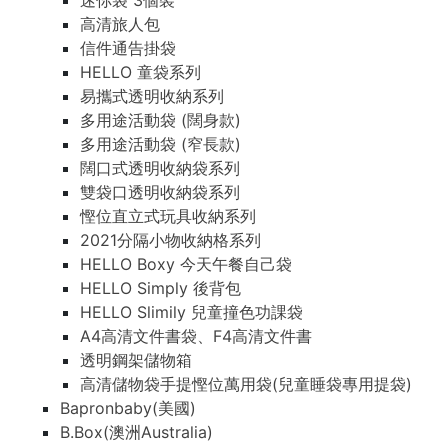
迷你袋 3個裝
高清旅人包
信件通告掛袋
HELLO 童袋系列
易攜式透明收納系列
多用途活動袋 (闊身款)
多用途活動袋 (窄長款)
闊口式透明收納袋系列
雙袋口透明收納袋系列
慳位直立式玩具收納系列
2021分隔小物收納格系列
HELLO Boxy 今天午餐自己袋
HELLO Simply 後背包
HELLO Slimily 兒童撞色功課袋
A4高清文件書袋、F4高清文件書
透明鋼架儲物箱
高清儲物袋手提慳位萬用袋(兒童睡袋專用提袋)
Bapronbaby(美國)
B.Box(澳洲Australia)