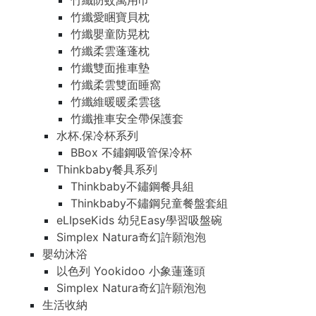
竹纖防蚊萬用巾
竹纖愛睏寶貝枕
竹纖嬰童防晃枕
竹纖柔雲蓬蓬枕
竹纖雙面推車墊
竹纖柔雲雙面睡窩
竹纖維暖暖柔雲毯
竹纖推車安全帶保護套
水杯.保冷杯系列
BBox 不鏽鋼吸管保冷杯
Thinkbaby餐具系列
Thinkbaby不鏽鋼餐具組
Thinkbaby不鏽鋼兒童餐盤套組
eLIpseKids 幼兒Easy學習吸盤碗
Simplex Natura奇幻許願泡泡
嬰幼沐浴
以色列 Yookidoo 小象蓮蓬頭
Simplex Natura奇幻許願泡泡
生活收納