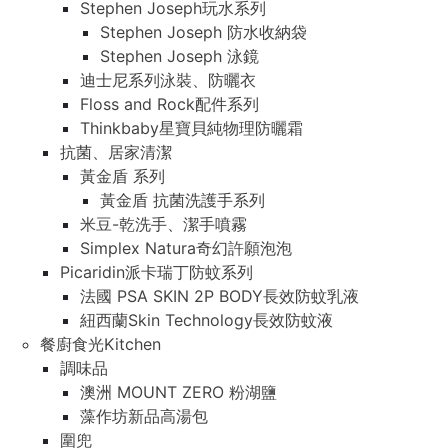
Stephen Joseph玩水系列
Stephen Joseph 防水收納袋
Stephen Joseph 泳鏡
迪士尼系列泳裝、防曬衣
Floss and Rock配件系列
Thinkbaby星寶貝純物理防曬霜
抗菌、居家清潔
黃金盾 系列
黃金盾 抗菌洗護手系列
米豆-乾洗手、潔手噴霧
Simplex Natura奇幻許願泡泡
Picaridin派卡瑞丁防蚊系列
法國 PSA SKIN 2P BODY長效防蚊乳液
紐西蘭Skin Technology長效防蚊液
餐廚食光Kitchen
調味品
澳洲 MOUNT ZERO 粉湖鹽
藻作坊新品高湯包
圍兜