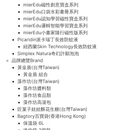
mierEdu磁性創意寶盒系列
mierEdu口袋水彩畫冊系列
mierEdu認知學習磁性寶盒系列
mierEdu邏輯智能學習寶盒系列
mierEdu小畫家隨行磁性版系列
Picaridin派卡瑞丁長效防蚊液
紐西蘭Skin Technology長效防蚊液
Simplex Natura奇幻許願泡泡
品牌總覽Brand
黃金盾(台灣Taiwan)
黃金盾 組合
藻作坊(台灣Taiwan)
藻作坊醬料類
藻作坊食品類
藻作坊高湯包
匠菓子娃娃酥花生糖(台灣Taiwan)
Bagtory百寶袋(香港Hong Kong)
保溫袋 6L