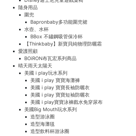
Disney迪士尼兒童遊戲桌椅
隨身用品
圍兜
Bapronbaby多功能圍兜裙
水壺、水杯
BBox 不鏽鋼吸管保冷杯
【Thinkbaby】新寶貝純物理防曬霜
愛護照顧
BOiRON布瓦宏系列商品
晴天雨天太陽天
美國 i play玩水系列
美國 i play 寶寶海灘褲
美國 i play 寶寶長袖防曬衣
美國 i play 寶寶短袖防曬衣
美國 i play寶寶泳褲戲水免穿尿布
美國Big Mouth玩水系列
造型游泳圈
造型海灘毯
造型飲料杯游泳圈