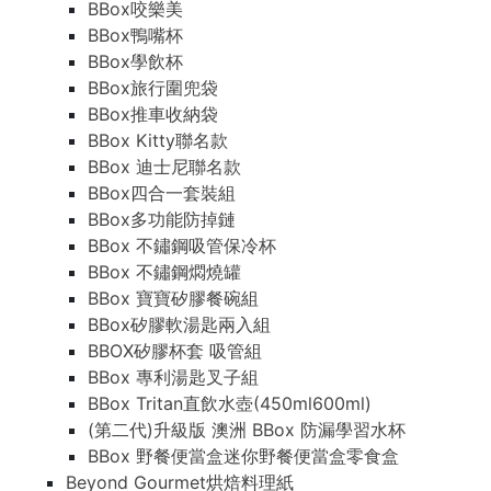
BBox咬樂美
BBox鴨嘴杯
BBox學飲杯
BBox旅行圍兜袋
BBox推車收納袋
BBox Kitty聯名款
BBox 迪士尼聯名款
BBox四合一套裝組
BBox多功能防掉鏈
BBox 不鏽鋼吸管保冷杯
BBox 不鏽鋼燜燒罐
BBox 寶寶矽膠餐碗組
BBox矽膠軟湯匙兩入組
BBOX矽膠杯套 吸管組
BBox 專利湯匙叉子組
BBox Tritan直飲水壺(450ml600ml)
(第二代)升級版 澳洲 BBox 防漏學習水杯
BBox 野餐便當盒迷你野餐便當盒零食盒
Beyond Gourmet烘焙料理紙