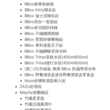
BBox推車收納袋
BBox Kitty聯名款
BBox 迪士尼聯名款
BBox四合一套裝組
BBox多功能防掉鏈
BBox 不鏽鋼燜燒罐
BBox 寶寶矽膠餐碗組
BBox 專利湯匙叉子組
BBox 不鏽鋼吸管保冷杯
BBox Tritan直飲水壺(450ml600ml)
BBox Tritan隨行水壺(450ml600ml)
(第二代)升級版 澳洲 BBox 防漏學習水杯
BBox 野餐便當盒迷你野餐便當盒零食盒
bbox矽膠軟湯匙兩入組
ZAZU好朋友
Maylily波蘭織品
竹纖柔雲毯
竹纖涼感萬用巾