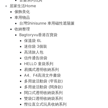
音樂系列玩具
居家生活Home
傢飾美化
車用物品
台灣Shinisunne 車用磁性遮陽簾
收納整理
Bagtoryvu香港百寶袋
保溫袋 6L
迷你袋 3個裝
高清旅人包
信件通告掛袋
HELLO 童袋系列
易攜式透明收納系列
A4、F4高清文件書袋
多用途活動袋 (窄長款)
多用途活動袋 (闊身款)
闊口式透明收納袋系列
雙袋口透明收納袋系列
慳位直立式玩具收納系列