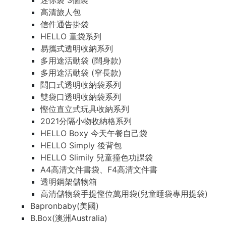
迷你袋 3個裝
高清旅人包
信件通告掛袋
HELLO 童袋系列
易攜式透明收納系列
多用途活動袋 (闊身款)
多用途活動袋 (窄長款)
闊口式透明收納袋系列
雙袋口透明收納袋系列
慳位直立式玩具收納系列
2021分隔小物收納格系列
HELLO Boxy 今天午餐自己袋
HELLO Simply 後背包
HELLO Slimily 兒童撞色功課袋
A4高清文件書袋、F4高清文件書
透明鋼架儲物箱
高清儲物袋手提慳位萬用袋(兒童睡袋專用提袋)
Bapronbaby(美國)
B.Box(澳洲Australia)