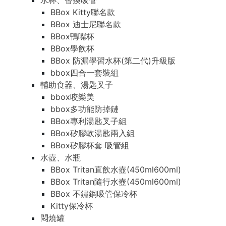
水杯、替換吸管
BBox Kitty聯名款
BBox 迪士尼聯名款
BBox鴨嘴杯
BBox學飲杯
BBox 防漏學習水杯(第二代)升級版
bbox四合一套裝組
輔助食器、湯匙叉子
bbox咬樂美
bbox多功能防掉鏈
BBox專利湯匙叉子組
BBox矽膠軟湯匙兩入組
BBox矽膠杯套 吸管組
水壺、水瓶
BBox Tritan直飲水壺(450ml600ml)
BBox Tritan隨行水壺(450ml600ml)
BBox 不鏽鋼吸管保冷杯
Kitty保冷杯
悶燒罐