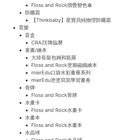
Floss and Rock摺疊變色傘
防曬霜
【Thinkbaby】星寶貝純物理防曬霜
育樂
盲盒
CRAZE降臨曆
童書/繪本
大排長龍包姆和凱羅
Floss and Rock塗鴉磁鐵繪本
mierEdu口袋水彩畫冊系列
mierEdu塗塗寫寫學習畫卷
骨牌
Floss and Rock骨牌
水畫卡
Floss and Rock水畫卡
水畫本
Floss and Rock水畫本
水晶球