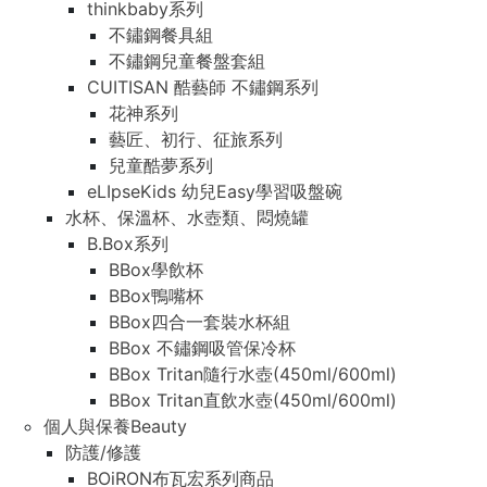
thinkbaby系列
不鏽鋼餐具組
不鏽鋼兒童餐盤套組
CUITISAN 酷藝師 不鏽鋼系列
花神系列
藝匠、初行、征旅系列
兒童酷夢系列
eLIpseKids 幼兒Easy學習吸盤碗
水杯、保溫杯、水壺類、悶燒罐
B.Box系列
BBox學飲杯
BBox鴨嘴杯
BBox四合一套裝水杯組
BBox 不鏽鋼吸管保冷杯
BBox Tritan隨行水壺(450ml/600ml)
BBox Tritan直飲水壺(450ml/600ml)
個人與保養Beauty
防護/修護
BOiRON布瓦宏系列商品