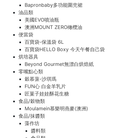
Bapronbaby多功能圍兜裙
油品類
美國EVO噴油瓶
澳洲MOUNT ZERO橄欖油
便當袋
百寶袋-保溫袋 6L
百寶袋HELLO Boxy 今天午餐自己袋
烘培器具
Beyond Gourmet無漂白烘焙紙
零嘴點心類
穀慕蒎-沙琪瑪
FUN心 白金羊乳片
匠菓子娃娃酥花生糖
食品/穀物類
Moulamein慕樂明燕麥(澳洲)
食品/抹醬類
藻作坊
醬料類