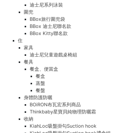
迪士尼系列泳裝
圍兜
BBox旅行圍兜袋
BBox 迪士尼聯名款
BBox Kitty聯名款
住
家具
迪士尼兒童遊戲桌椅組
餐具
餐盒、便當盒
餐盒
蒸盤
餐盤
身體防護防曬
BOiRON布瓦宏系列商品
Thinkbaby星寶貝純物理防曬霜
收納
KiahLoc吸盤掛勾Suction hook