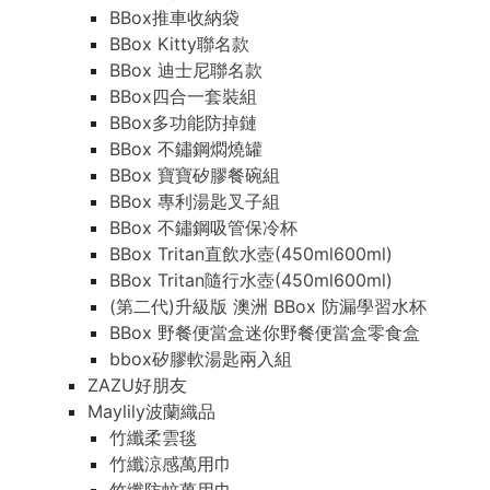
BBox推車收納袋
BBox Kitty聯名款
BBox 迪士尼聯名款
BBox四合一套裝組
BBox多功能防掉鏈
BBox 不鏽鋼燜燒罐
BBox 寶寶矽膠餐碗組
BBox 專利湯匙叉子組
BBox 不鏽鋼吸管保冷杯
BBox Tritan直飲水壺(450ml600ml)
BBox Tritan隨行水壺(450ml600ml)
(第二代)升級版 澳洲 BBox 防漏學習水杯
BBox 野餐便當盒迷你野餐便當盒零食盒
bbox矽膠軟湯匙兩入組
ZAZU好朋友
Maylily波蘭織品
竹纖柔雲毯
竹纖涼感萬用巾