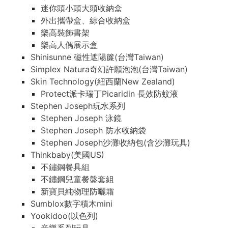
迷你頭小頭大頭收納盒
外出攜帶盒、綜合收納盒
樂高裝飾書架
樂高人偶展示盒
Shinisunne 磁性遮陽簾(台灣Taiwan)
Simplex Natura奇幻許願泡泡(台灣Taiwan)
Skin Technology(紐西蘭New Zealand)
Protect派卡瑞丁Picaridin 長效防蚊液
Stephen Joseph玩水系列
Stephen Joseph 泳鏡
Stephen Joseph 防水收納袋
Stephen Joseph沙灘收納包(含沙灘玩具)
Thinkbaby(美國US)
不鏽鋼餐具組
不鏽鋼兒童餐盤套組
新寶貝純物理防曬霜
Sumblox數字積木mini
Yookidoo(以色列)