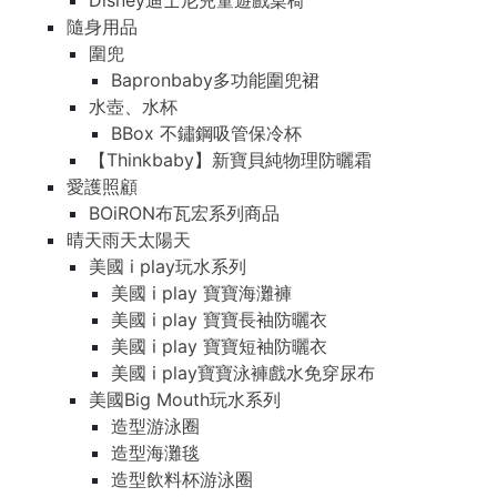
Disney迪士尼兒童遊戲桌椅
隨身用品
圍兜
Bapronbaby多功能圍兜裙
水壺、水杯
BBox 不鏽鋼吸管保冷杯
【Thinkbaby】新寶貝純物理防曬霜
愛護照顧
BOiRON布瓦宏系列商品
晴天雨天太陽天
美國 i play玩水系列
美國 i play 寶寶海灘褲
美國 i play 寶寶長袖防曬衣
美國 i play 寶寶短袖防曬衣
美國 i play寶寶泳褲戲水免穿尿布
美國Big Mouth玩水系列
造型游泳圈
造型海灘毯
造型飲料杯游泳圈