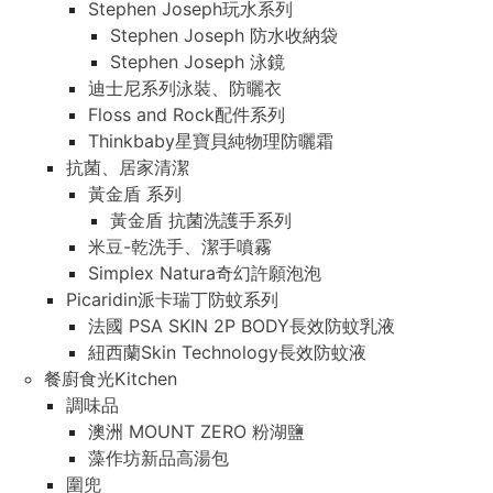
Stephen Joseph玩水系列
Stephen Joseph 防水收納袋
Stephen Joseph 泳鏡
迪士尼系列泳裝、防曬衣
Floss and Rock配件系列
Thinkbaby星寶貝純物理防曬霜
抗菌、居家清潔
黃金盾 系列
黃金盾 抗菌洗護手系列
米豆-乾洗手、潔手噴霧
Simplex Natura奇幻許願泡泡
Picaridin派卡瑞丁防蚊系列
法國 PSA SKIN 2P BODY長效防蚊乳液
紐西蘭Skin Technology長效防蚊液
餐廚食光Kitchen
調味品
澳洲 MOUNT ZERO 粉湖鹽
藻作坊新品高湯包
圍兜