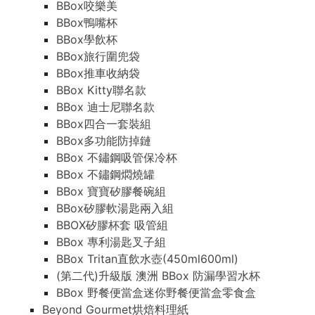
BBox咬樂美
BBox鴨嘴杯
BBox學飲杯
BBox旅行圍兜袋
BBox推車收納袋
BBox Kitty聯名款
BBox 迪士尼聯名款
BBox四合一套裝組
BBox多功能防掉鏈
BBox 不鏽鋼吸管保冷杯
BBox 不鏽鋼燜燒罐
BBox 寶寶矽膠餐碗組
BBox矽膠軟湯匙兩入組
BBOX矽膠杯套 吸管組
BBox 專利湯匙叉子組
BBox Tritan直飲水壺(450ml600ml)
(第二代)升級版 澳洲 BBox 防漏學習水杯
BBox 野餐便當盒迷你野餐便當盒零食盒
Beyond Gourmet烘焙料理紙