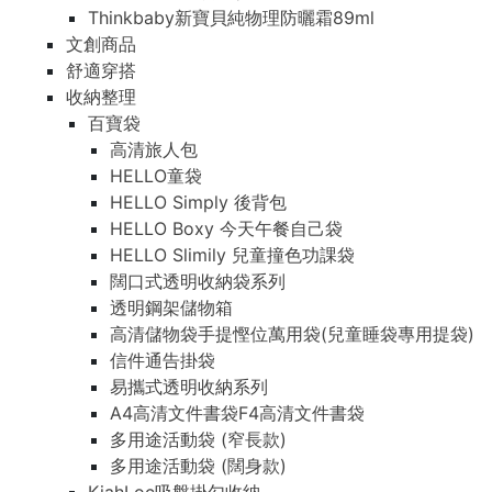
Thinkbaby新寶貝純物理防曬霜89ml
文創商品
舒適穿搭
收納整理
百寶袋
高清旅人包
HELLO童袋
HELLO Simply 後背包
HELLO Boxy 今天午餐自己袋
HELLO Slimily 兒童撞色功課袋
闊口式透明收納袋系列
透明鋼架儲物箱
高清儲物袋手提慳位萬用袋(兒童睡袋專用提袋)
信件通告掛袋
易攜式透明收納系列
A4高清文件書袋F4高清文件書袋
多用途活動袋 (窄長款)
多用途活動袋 (闊身款)