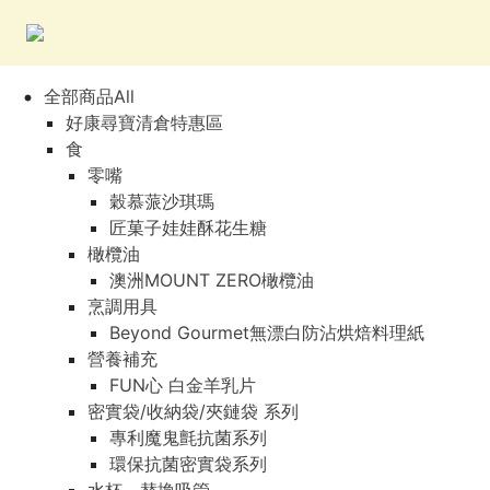
全部商品All
好康尋寶清倉特惠區
食
零嘴
穀慕蒎沙琪瑪
匠菓子娃娃酥花生糖
橄欖油
澳洲MOUNT ZERO橄欖油
烹調用具
Beyond Gourmet無漂白防沾烘焙料理紙
營養補充
FUN心 白金羊乳片
密實袋/收納袋/夾鏈袋 系列
專利魔鬼氈抗菌系列
環保抗菌密實袋系列