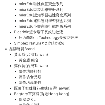
mierEdu磁性創意寶盒系列
mierEdu口袋水彩畫冊系列
mierEdu認知學習磁性寶盒系列
mierEdu邏輯智能學習寶盒系列
mierEdu小畫家隨行磁性版系列
Picaridin派卡瑞丁長效防蚊液
紐西蘭Skin Technology長效防蚊液
Simplex Natura奇幻許願泡泡
品牌總覽Brand
黃金盾(台灣Taiwan)
黃金盾 組合
藻作坊(台灣Taiwan)
藻作坊醬料類
藻作坊食品類
藻作坊高湯包
匠菓子娃娃酥花生糖(台灣Taiwan)
Bagtory百寶袋(香港Hong Kong)
保溫袋 6L