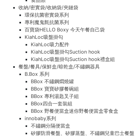
食品類
收納/密實袋/收納袋/夾鏈袋
環保抗菌密實袋系列
專利魔鬼氈抗菌系列
百寶袋HELLO Boxy 今天午餐自己袋
KiahLoc吸盤掛勾
KiahLoc吸力配件
KiahLoc吸盤掛勾Suction hook
KiahLoc吸盤掛勾Suction hook禮盒組
餐盤/餐具/保鮮盒/晾乾盒/不鏽鋼器具
B.Box 系列
BBox 不鏽鋼燜燒罐
BBox 寶寶矽膠餐碗組
BBox 專利湯匙叉子組
BBox四合一套裝組
BBox 野餐便當盒迷你野餐便當盒零食盒
innobaby系列
不鏽鋼分隔便當盒
矽膠防滑餐盤、矽膠蒸盤、不鏽鋼兒童巴士餐盤