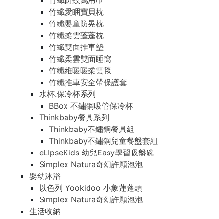
竹纖防蚊萬用巾
竹纖愛睏寶貝枕
竹纖嬰童防晃枕
竹纖柔雲蓬蓬枕
竹纖雙面推車墊
竹纖柔雲雙面睡窩
竹纖維暖暖柔雲毯
竹纖推車安全帶保護套
水杯.保冷杯系列
BBox 不鏽鋼吸管保冷杯
Thinkbaby餐具系列
Thinkbaby不鏽鋼餐具組
Thinkbaby不鏽鋼兒童餐盤套組
eLIpseKids 幼兒Easy學習吸盤碗
Simplex Natura奇幻許願泡泡
嬰幼沐浴
以色列 Yookidoo 小象蓮蓬頭
Simplex Natura奇幻許願泡泡
生活收納