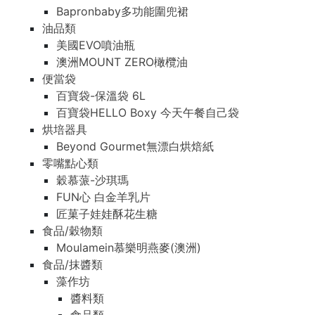
Bapronbaby多功能圍兜裙
油品類
美國EVO噴油瓶
澳洲MOUNT ZERO橄欖油
便當袋
百寶袋-保溫袋 6L
百寶袋HELLO Boxy 今天午餐自己袋
烘培器具
Beyond Gourmet無漂白烘焙紙
零嘴點心類
穀慕蒎-沙琪瑪
FUN心 白金羊乳片
匠菓子娃娃酥花生糖
食品/穀物類
Moulamein慕樂明燕麥(澳洲)
食品/抹醬類
藻作坊
醬料類