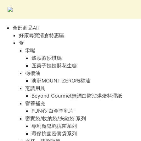
全部商品All
好康尋寶清倉特惠區
食
零嘴
穀慕蒎沙琪瑪
匠菓子娃娃酥花生糖
橄欖油
澳洲MOUNT ZERO橄欖油
烹調用具
Beyond Gourmet無漂白防沾烘焙料理紙
營養補充
FUN心 白金羊乳片
密實袋/收納袋/夾鏈袋 系列
專利魔鬼氈抗菌系列
環保抗菌密實袋系列