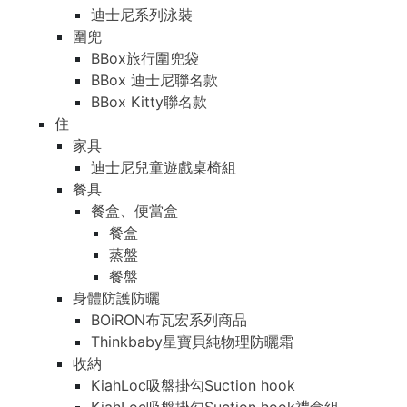
迪士尼系列泳裝
圍兜
BBox旅行圍兜袋
BBox 迪士尼聯名款
BBox Kitty聯名款
住
家具
迪士尼兒童遊戲桌椅組
餐具
餐盒、便當盒
餐盒
蒸盤
餐盤
身體防護防曬
BOiRON布瓦宏系列商品
Thinkbaby星寶貝純物理防曬霜
收納
KiahLoc吸盤掛勾Suction hook