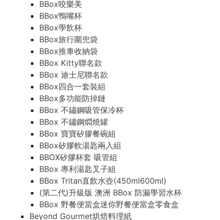
BBox咬樂美
BBox鴨嘴杯
BBox學飲杯
BBox旅行圍兜袋
BBox推車收納袋
BBox Kitty聯名款
BBox 迪士尼聯名款
BBox四合一套裝組
BBox多功能防掉鏈
BBox 不鏽鋼吸管保冷杯
BBox 不鏽鋼燜燒罐
BBox 寶寶矽膠餐碗組
BBox矽膠軟湯匙兩入組
BBOX矽膠杯套 吸管組
BBox 專利湯匙叉子組
BBox Tritan直飲水壺(450ml600ml)
(第二代)升級版 澳洲 BBox 防漏學習水杯
BBox 野餐便當盒迷你野餐便當盒零食盒
Beyond Gourmet烘焙料理紙