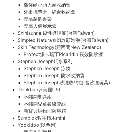
迷你頭小頭大頭收納盒
外出攜帶盒、綜合收納盒
樂高裝飾書架
樂高人偶展示盒
Shinisunne 磁性遮陽簾(台灣Taiwan)
Simplex Natura奇幻許願泡泡(台灣Taiwan)
Skin Technology(紐西蘭New Zealand)
Protect派卡瑞丁Picaridin 長效防蚊液
Stephen Joseph玩水系列
Stephen Joseph 泳鏡
Stephen Joseph 防水收納袋
Stephen Joseph沙灘收納包(含沙灘玩具)
Thinkbaby(美國US)
不鏽鋼餐具組
不鏽鋼兒童餐盤套組
新寶貝純物理防曬霜
Sumblox數字積木mini
Yookidoo(以色列)