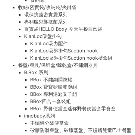
食品類
收納/密實袋/收納袋/夾鏈袋
環保抗菌密實袋系列
專利魔鬼氈抗菌系列
百寶袋HELLO Boxy 今天午餐自己袋
KiahLoc吸盤掛勾
KiahLoc吸力配件
KiahLoc吸盤掛勾Suction hook
KiahLoc吸盤掛勾Suction hook禮盒組
餐盤/餐具/保鮮盒/晾乾盒/不鏽鋼器具
B.Box 系列
BBox 不鏽鋼燜燒罐
BBox 寶寶矽膠餐碗組
BBox 專利湯匙叉子組
BBox四合一套裝組
BBox 野餐便當盒迷你野餐便當盒零食盒
innobaby系列
不鏽鋼分隔便當盒
矽膠防滑餐盤、矽膠蒸盤、不鏽鋼兒童巴士餐盤