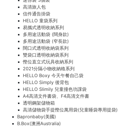
迷你袋 3個裝
高清旅人包
信件通告掛袋
HELLO 童袋系列
易攜式透明收納系列
多用途活動袋 (闊身款)
多用途活動袋 (窄長款)
闊口式透明收納袋系列
雙袋口透明收納袋系列
慳位直立式玩具收納系列
2021分隔小物收納格系列
HELLO Boxy 今天午餐自己袋
HELLO Simply 後背包
HELLO Slimily 兒童撞色功課袋
A4高清文件書袋、F4高清文件書
透明鋼架儲物箱
高清儲物袋手提慳位萬用袋(兒童睡袋專用提袋)
Bapronbaby(美國)
B.Box(澳洲Australia)