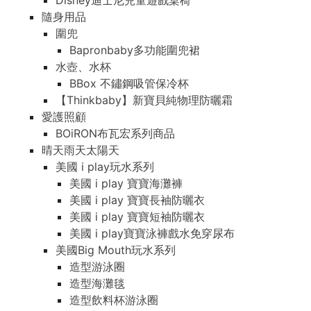
Disney迪士尼兒童遊戲桌椅
隨身用品
圍兜
Bapronbaby多功能圍兜裙
水壺、水杯
BBox 不鏽鋼吸管保冷杯
【Thinkbaby】新寶貝純物理防曬霜
愛護照顧
BOiRON布瓦宏系列商品
晴天雨天太陽天
美國 i play玩水系列
美國 i play 寶寶海灘褲
美國 i play 寶寶長袖防曬衣
美國 i play 寶寶短袖防曬衣
美國 i play寶寶泳褲戲水免穿尿布
美國Big Mouth玩水系列
造型游泳圈
造型海灘毯
造型飲料杯游泳圈