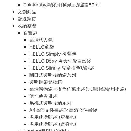
Thinkbaby新寶貝純物理防曬霜89ml
文創商品
舒適穿搭
收納整理
百寶袋
高清旅人包
HELLO童袋
HELLO Simply 後背包
HELLO Boxy 今天午餐自己袋
HELLO Slimily 兒童撞色功課袋
闊口式透明收納袋系列
透明鋼架儲物箱
高清儲物袋手提慳位萬用袋(兒童睡袋專用提袋)
信件通告掛袋
易攜式透明收納系列
A4高清文件書袋F4高清文件書袋
多用途活動袋 (窄長款)
多用途活動袋 (闊身款)