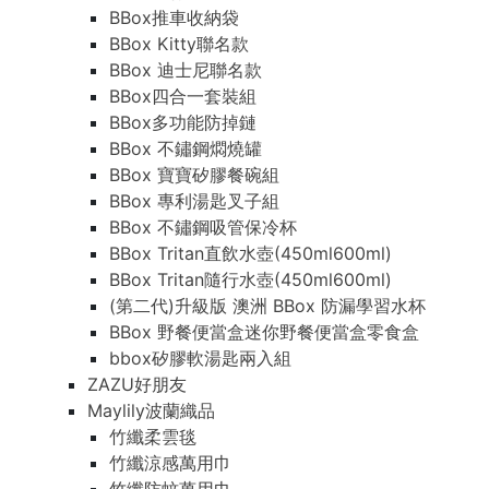
BBox推車收納袋
BBox Kitty聯名款
BBox 迪士尼聯名款
BBox四合一套裝組
BBox多功能防掉鏈
BBox 不鏽鋼燜燒罐
BBox 寶寶矽膠餐碗組
BBox 專利湯匙叉子組
BBox 不鏽鋼吸管保冷杯
BBox Tritan直飲水壺(450ml600ml)
BBox Tritan隨行水壺(450ml600ml)
(第二代)升級版 澳洲 BBox 防漏學習水杯
BBox 野餐便當盒迷你野餐便當盒零食盒
bbox矽膠軟湯匙兩入組
ZAZU好朋友
Maylily波蘭織品
竹纖柔雲毯
竹纖涼感萬用巾