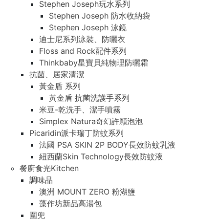
Stephen Joseph玩水系列
Stephen Joseph 防水收納袋
Stephen Joseph 泳鏡
迪士尼系列泳裝、防曬衣
Floss and Rock配件系列
Thinkbaby星寶貝純物理防曬霜
抗菌、居家清潔
黃金盾 系列
黃金盾 抗菌洗護手系列
米豆-乾洗手、潔手噴霧
Simplex Natura奇幻許願泡泡
Picaridin派卡瑞丁防蚊系列
法國 PSA SKIN 2P BODY長效防蚊乳液
紐西蘭Skin Technology長效防蚊液
餐廚食光Kitchen
調味品
澳洲 MOUNT ZERO 粉湖鹽
藻作坊新品高湯包
圍兜