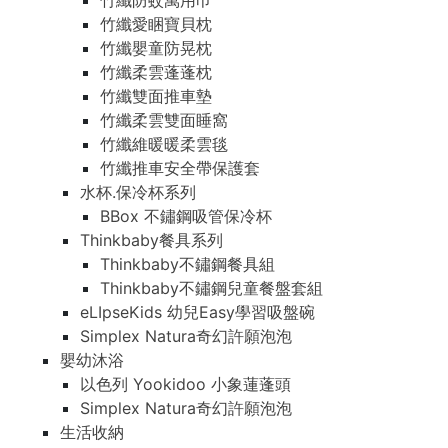
竹纖防蚊萬用巾
竹纖愛睏寶貝枕
竹纖嬰童防晃枕
竹纖柔雲蓬蓬枕
竹纖雙面推車墊
竹纖柔雲雙面睡窩
竹纖維暖暖柔雲毯
竹纖推車安全帶保護套
水杯.保冷杯系列
BBox 不鏽鋼吸管保冷杯
Thinkbaby餐具系列
Thinkbaby不鏽鋼餐具組
Thinkbaby不鏽鋼兒童餐盤套組
eLIpseKids 幼兒Easy學習吸盤碗
Simplex Natura奇幻許願泡泡
嬰幼沐浴
以色列 Yookidoo 小象蓮蓬頭
Simplex Natura奇幻許願泡泡
生活收納