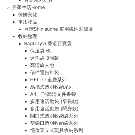
音樂系列玩具
居家生活Home
傢飾美化
車用物品
台灣Shinisunne 車用磁性遮陽簾
收納整理
Bagtoryvu香港百寶袋
保溫袋 6L
迷你袋 3個裝
高清旅人包
信件通告掛袋
HELLO 童袋系列
易攜式透明收納系列
A4、F4高清文件書袋
多用途活動袋 (窄長款)
多用途活動袋 (闊身款)
闊口式透明收納袋系列
雙袋口透明收納袋系列
慳位直立式玩具收納系列