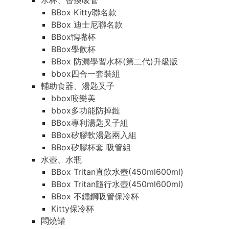
水杯、替換吸管
BBox Kitty聯名款
BBox 迪士尼聯名款
BBox鴨嘴杯
BBox學飲杯
BBox 防漏學習水杯(第二代)升級版
bbox四合一套裝組
輔助食器、湯匙叉子
bbox咬樂美
bbox多功能防掉鏈
BBox專利湯匙叉子組
BBox矽膠軟湯匙兩入組
BBox矽膠杯套 吸管組
水壺、水瓶
BBox Tritan直飲水壺(450ml600ml)
BBox Tritan隨行水壺(450ml600ml)
BBox 不鏽鋼吸管保冷杯
Kitty保冷杯
悶燒罐