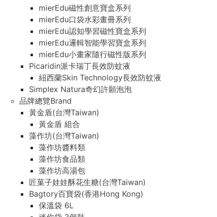
mierEdu磁性創意寶盒系列
mierEdu口袋水彩畫冊系列
mierEdu認知學習磁性寶盒系列
mierEdu邏輯智能學習寶盒系列
mierEdu小畫家隨行磁性版系列
Picaridin派卡瑞丁長效防蚊液
紐西蘭Skin Technology長效防蚊液
Simplex Natura奇幻許願泡泡
品牌總覽Brand
黃金盾(台灣Taiwan)
黃金盾 組合
藻作坊(台灣Taiwan)
藻作坊醬料類
藻作坊食品類
藻作坊高湯包
匠菓子娃娃酥花生糖(台灣Taiwan)
Bagtory百寶袋(香港Hong Kong)
保溫袋 6L