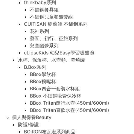
thinkbaby系列
不鏽鋼餐具組
不鏽鋼兒童餐盤套組
CUITISAN 酷藝師 不鏽鋼系列
花神系列
藝匠、初行、征旅系列
兒童酷夢系列
eLIpseKids 幼兒Easy學習吸盤碗
水杯、保溫杯、水壺類、悶燒罐
B.Box系列
BBox學飲杯
BBox鴨嘴杯
BBox四合一套裝水杯組
BBox 不鏽鋼吸管保冷杯
BBox Tritan隨行水壺(450ml/600ml)
BBox Tritan直飲水壺(450ml/600ml)
個人與保養Beauty
防護/修護
BOiRON布瓦宏系列商品