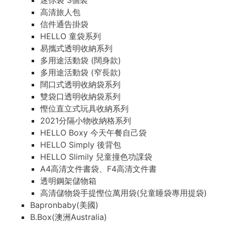
迷你袋 3個裝
高清旅人包
信件通告掛袋
HELLO 童袋系列
易攜式透明收納系列
多用途活動袋 (闊身款)
多用途活動袋 (窄長款)
闊口式透明收納袋系列
雙袋口透明收納袋系列
慳位直立式玩具收納系列
2021分隔小物收納格系列
HELLO Boxy 今天午餐自己袋
HELLO Simply 後背包
HELLO Slimily 兒童撞色功課袋
A4高清文件書袋、F4高清文件書
透明鋼架儲物箱
高清儲物袋手提慳位萬用袋(兒童睡袋專用提袋)
Bapronbaby(美國)
B.Box(澳洲Australia)