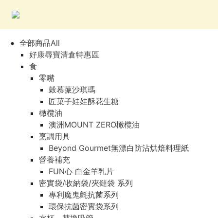
全部商品All
好康尋寶清倉特惠區
食
零嘴
穀慕蒎沙琪瑪
匠菓子娃娃酥花生糖
橄欖油
澳洲MOUNT ZERO橄欖油
烹調用具
Beyond Gourmet無漂白防沾烘焙料理紙
營養補充
FUN心 白金羊乳片
密實袋/收納袋/夾鏈袋 系列
專利魔鬼氈抗菌系列
環保抗菌密實袋系列