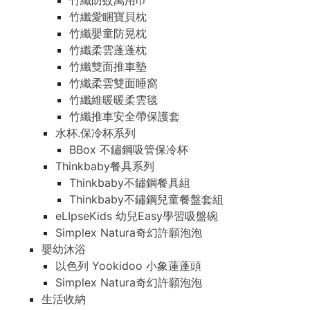
竹纖防蚊萬用巾
竹纖愛睏寶貝枕
竹纖嬰童防晃枕
竹纖柔雲蓬蓬枕
竹纖雙面推車墊
竹纖柔雲雙面睡窩
竹纖維暖暖柔雲毯
竹纖推車安全帶保護套
水杯.保冷杯系列
BBox 不鏽鋼吸管保冷杯
Thinkbaby餐具系列
Thinkbaby不鏽鋼餐具組
Thinkbaby不鏽鋼兒童餐盤套組
eLIpseKids 幼兒Easy學習吸盤碗
Simplex Natura奇幻許願泡泡
嬰幼沐浴
以色列 Yookidoo 小象蓮蓬頭
Simplex Natura奇幻許願泡泡
生活收納