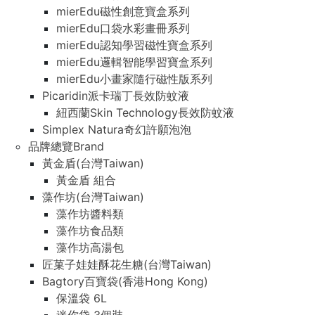
mierEdu磁性創意寶盒系列
mierEdu口袋水彩畫冊系列
mierEdu認知學習磁性寶盒系列
mierEdu邏輯智能學習寶盒系列
mierEdu小畫家隨行磁性版系列
Picaridin派卡瑞丁長效防蚊液
紐西蘭Skin Technology長效防蚊液
Simplex Natura奇幻許願泡泡
品牌總覽Brand
黃金盾(台灣Taiwan)
黃金盾 組合
藻作坊(台灣Taiwan)
藻作坊醬料類
藻作坊食品類
藻作坊高湯包
匠菓子娃娃酥花生糖(台灣Taiwan)
Bagtory百寶袋(香港Hong Kong)
保溫袋 6L