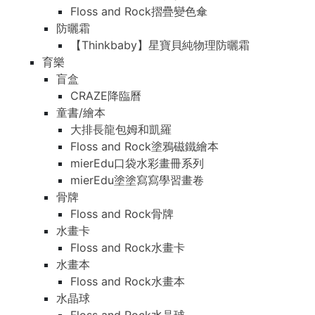
Floss and Rock摺疊變色傘
防曬霜
【Thinkbaby】星寶貝純物理防曬霜
育樂
盲盒
CRAZE降臨曆
童書/繪本
大排長龍包姆和凱羅
Floss and Rock塗鴉磁鐵繪本
mierEdu口袋水彩畫冊系列
mierEdu塗塗寫寫學習畫卷
骨牌
Floss and Rock骨牌
水畫卡
Floss and Rock水畫卡
水畫本
Floss and Rock水畫本
水晶球