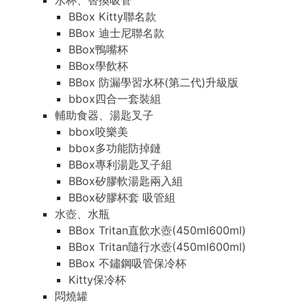
水杯、替換吸管
BBox Kitty聯名款
BBox 迪士尼聯名款
BBox鴨嘴杯
BBox學飲杯
BBox 防漏學習水杯(第二代)升級版
bbox四合一套裝組
輔助食器、湯匙叉子
bbox咬樂美
bbox多功能防掉鏈
BBox專利湯匙叉子組
BBox矽膠軟湯匙兩入組
BBox矽膠杯套 吸管組
水壺、水瓶
BBox Tritan直飲水壺(450ml600ml)
BBox Tritan隨行水壺(450ml600ml)
BBox 不鏽鋼吸管保冷杯
Kitty保冷杯
悶燒罐