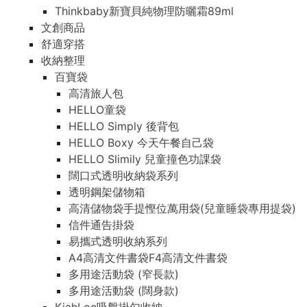
Thinkbaby新寶貝純物理防曬霜89ml
文創商品
舒適穿搭
收納整理
百寶袋
高清旅人包
HELLO童袋
HELLO Simply 後背包
HELLO Boxy 今天午餐自己袋
HELLO Slimily 兒童撞色功課袋
闊口式透明收納袋系列
透明鋼架儲物箱
高清儲物袋手提慳位萬用袋(兒童睡袋專用提袋)
信件通告掛袋
易攜式透明收納系列
A4高清文件書袋F4高清文件書袋
多用途活動袋 (窄長款)
多用途活動袋 (闊身款)