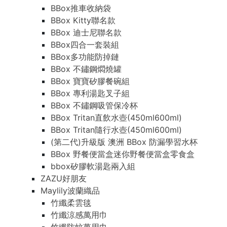
BBox推車收納袋
BBox Kitty聯名款
BBox 迪士尼聯名款
BBox四合一套裝組
BBox多功能防掉鏈
BBox 不鏽鋼燜燒罐
BBox 寶寶矽膠餐碗組
BBox 專利湯匙叉子組
BBox 不鏽鋼吸管保冷杯
BBox Tritan直飲水壺(450ml600ml)
BBox Tritan隨行水壺(450ml600ml)
(第二代)升級版 澳洲 BBox 防漏學習水杯
BBox 野餐便當盒迷你野餐便當盒零食盒
bbox矽膠軟湯匙兩入組
ZAZU好朋友
Maylily波蘭織品
竹纖柔雲毯
竹纖涼感萬用巾