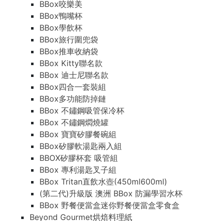
BBox咬樂美
BBox鴨嘴杯
BBox學飲杯
BBox旅行圍兜袋
BBox推車收納袋
BBox Kitty聯名款
BBox 迪士尼聯名款
BBox四合一套裝組
BBox多功能防掉鏈
BBox 不鏽鋼吸管保冷杯
BBox 不鏽鋼燜燒罐
BBox 寶寶矽膠餐碗組
BBox矽膠軟湯匙兩入組
BBOX矽膠杯套 吸管組
BBox 專利湯匙叉子組
BBox Tritan直飲水壺(450ml600ml)
(第二代)升級版 澳洲 BBox 防漏學習水杯
BBox 野餐便當盒迷你野餐便當盒零食盒
Beyond Gourmet烘焙料理紙