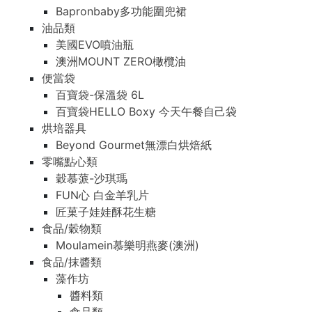
Bapronbaby多功能圍兜裙
油品類
美國EVO噴油瓶
澳洲MOUNT ZERO橄欖油
便當袋
百寶袋-保溫袋 6L
百寶袋HELLO Boxy 今天午餐自己袋
烘培器具
Beyond Gourmet無漂白烘焙紙
零嘴點心類
穀慕蒎-沙琪瑪
FUN心 白金羊乳片
匠菓子娃娃酥花生糖
食品/穀物類
Moulamein慕樂明燕麥(澳洲)
食品/抹醬類
藻作坊
醬料類