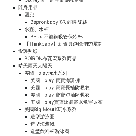
Disney迪士尼兒童遊戲桌椅
隨身用品
圍兜
Bapronbaby多功能圍兜裙
水壺、水杯
BBox 不鏽鋼吸管保冷杯
【Thinkbaby】新寶貝純物理防曬霜
愛護照顧
BOiRON布瓦宏系列商品
晴天雨天太陽天
美國 i play玩水系列
美國 i play 寶寶海灘褲
美國 i play 寶寶長袖防曬衣
美國 i play 寶寶短袖防曬衣
美國 i play寶寶泳褲戲水免穿尿布
美國Big Mouth玩水系列
造型游泳圈
造型海灘毯
造型飲料杯游泳圈