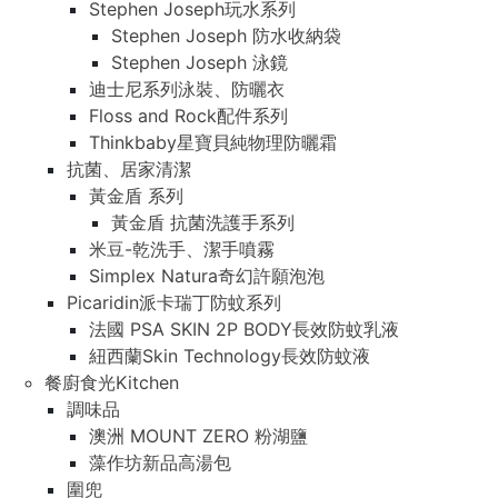
Stephen Joseph玩水系列
Stephen Joseph 防水收納袋
Stephen Joseph 泳鏡
迪士尼系列泳裝、防曬衣
Floss and Rock配件系列
Thinkbaby星寶貝純物理防曬霜
抗菌、居家清潔
黃金盾 系列
黃金盾 抗菌洗護手系列
米豆-乾洗手、潔手噴霧
Simplex Natura奇幻許願泡泡
Picaridin派卡瑞丁防蚊系列
法國 PSA SKIN 2P BODY長效防蚊乳液
紐西蘭Skin Technology長效防蚊液
餐廚食光Kitchen
調味品
澳洲 MOUNT ZERO 粉湖鹽
藻作坊新品高湯包
圍兜