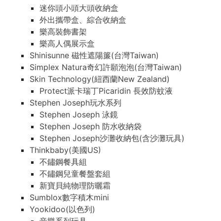
迷你頭小頭大頭收納盒
外出攜帶盒、綜合收納盒
樂高裝飾書架
樂高人偶展示盒
Shinisunne 磁性遮陽簾(台灣Taiwan)
Simplex Natura奇幻許願泡泡(台灣Taiwan)
Skin Technology(紐西蘭New Zealand)
Protect派卡瑞丁Picaridin 長效防蚊液
Stephen Joseph玩水系列
Stephen Joseph 泳鏡
Stephen Joseph 防水收納袋
Stephen Joseph沙灘收納包(含沙灘玩具)
Thinkbaby(美國US)
不鏽鋼餐具組
不鏽鋼兒童餐盤套組
新寶貝純物理防曬霜
Sumblox數字積木mini
Yookidoo(以色列)