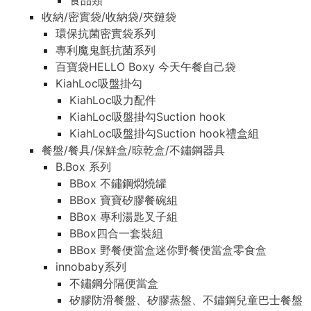
食品類
收納/密實袋/收納袋/夾鏈袋
環保抗菌密實袋系列
專利魔鬼氈抗菌系列
百寶袋HELLO Boxy 今天午餐自己袋
KiahLoc吸盤掛勾
KiahLoc吸力配件
KiahLoc吸盤掛勾Suction hook
KiahLoc吸盤掛勾Suction hook禮盒組
餐盤/餐具/保鮮盒/晾乾盒/不鏽鋼器具
B.Box 系列
BBox 不鏽鋼燜燒罐
BBox 寶寶矽膠餐碗組
BBox 專利湯匙叉子組
BBox四合一套裝組
BBox 野餐便當盒迷你野餐便當盒零食盒
innobaby系列
不鏽鋼分隔便當盒
矽膠防滑餐盤、矽膠蒸盤、不鏽鋼兒童巴士餐盤