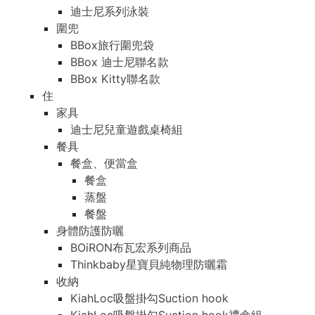
迪士尼系列泳裝
圍兜
BBox旅行圍兜袋
BBox 迪士尼聯名款
BBox Kitty聯名款
住
家具
迪士尼兒童遊戲桌椅組
餐具
餐盒、便當盒
餐盒
蒸盤
餐盤
身體防護防曬
BOiRON布瓦宏系列商品
Thinkbaby星寶貝純物理防曬霜
收納
KiahLoc吸盤掛勾Suction hook