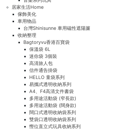
音樂系列玩具
居家生活Home
傢飾美化
車用物品
台灣Shinisunne 車用磁性遮陽簾
收納整理
Bagtoryvu香港百寶袋
保溫袋 6L
迷你袋 3個裝
高清旅人包
信件通告掛袋
HELLO 童袋系列
易攜式透明收納系列
A4、F4高清文件書袋
多用途活動袋 (窄長款)
多用途活動袋 (闊身款)
闊口式透明收納袋系列
雙袋口透明收納袋系列
慳位直立式玩具收納系列