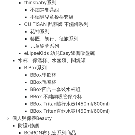
thinkbaby系列
不鏽鋼餐具組
不鏽鋼兒童餐盤套組
CUITISAN 酷藝師 不鏽鋼系列
花神系列
藝匠、初行、征旅系列
兒童酷夢系列
eLIpseKids 幼兒Easy學習吸盤碗
水杯、保溫杯、水壺類、悶燒罐
B.Box系列
BBox學飲杯
BBox鴨嘴杯
BBox四合一套裝水杯組
BBox 不鏽鋼吸管保冷杯
BBox Tritan隨行水壺(450ml/600ml)
BBox Tritan直飲水壺(450ml/600ml)
個人與保養Beauty
防護/修護
BOiRON布瓦宏系列商品