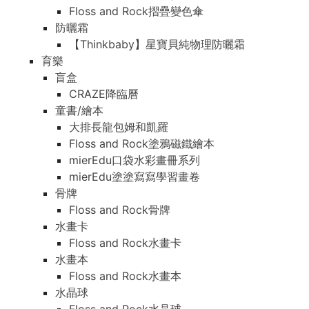
Floss and Rock摺疊變色傘
防曬霜
【Thinkbaby】星寶貝純物理防曬霜
育樂
盲盒
CRAZE降臨曆
童書/繪本
大排長龍包姆和凱羅
Floss and Rock塗鴉磁鐵繪本
mierEdu口袋水彩畫冊系列
mierEdu塗塗寫寫學習畫卷
骨牌
Floss and Rock骨牌
水畫卡
Floss and Rock水畫卡
水畫本
Floss and Rock水畫本
水晶球