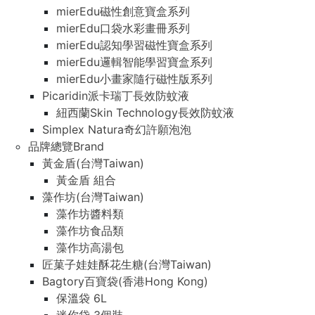
mierEdu磁性創意寶盒系列
mierEdu口袋水彩畫冊系列
mierEdu認知學習磁性寶盒系列
mierEdu邏輯智能學習寶盒系列
mierEdu小畫家隨行磁性版系列
Picaridin派卡瑞丁長效防蚊液
紐西蘭Skin Technology長效防蚊液
Simplex Natura奇幻許願泡泡
品牌總覽Brand
黃金盾(台灣Taiwan)
黃金盾 組合
藻作坊(台灣Taiwan)
藻作坊醬料類
藻作坊食品類
藻作坊高湯包
匠菓子娃娃酥花生糖(台灣Taiwan)
Bagtory百寶袋(香港Hong Kong)
保溫袋 6L