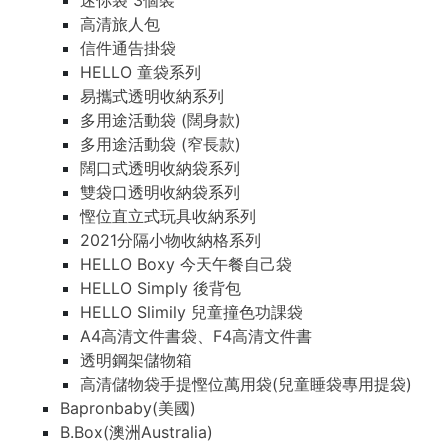
迷你袋 3個裝
高清旅人包
信件通告掛袋
HELLO 童袋系列
易攜式透明收納系列
多用途活動袋 (闊身款)
多用途活動袋 (窄長款)
闊口式透明收納袋系列
雙袋口透明收納袋系列
慳位直立式玩具收納系列
2021分隔小物收納格系列
HELLO Boxy 今天午餐自己袋
HELLO Simply 後背包
HELLO Slimily 兒童撞色功課袋
A4高清文件書袋、F4高清文件書
透明鋼架儲物箱
高清儲物袋手提慳位萬用袋(兒童睡袋專用提袋)
Bapronbaby(美國)
B.Box(澳洲Australia)