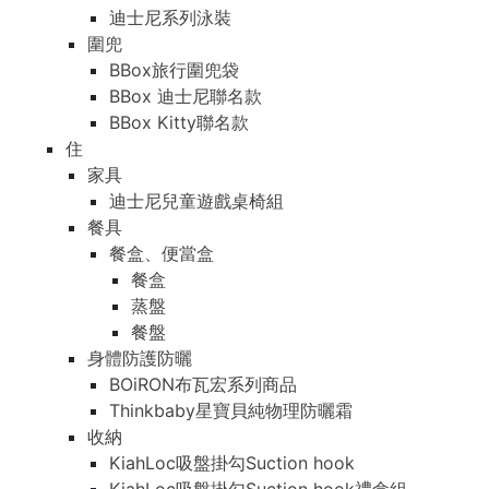
迪士尼系列泳裝
圍兜
BBox旅行圍兜袋
BBox 迪士尼聯名款
BBox Kitty聯名款
住
家具
迪士尼兒童遊戲桌椅組
餐具
餐盒、便當盒
餐盒
蒸盤
餐盤
身體防護防曬
BOiRON布瓦宏系列商品
Thinkbaby星寶貝純物理防曬霜
收納
KiahLoc吸盤掛勾Suction hook