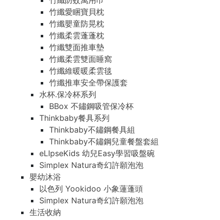
竹纖防蚊萬用巾
竹纖愛睏寶貝枕
竹纖嬰童防晃枕
竹纖柔雲蓬蓬枕
竹纖雙面推車墊
竹纖柔雲雙面睡窩
竹纖維暖暖柔雲毯
竹纖推車安全帶保護套
水杯.保冷杯系列
BBox 不鏽鋼吸管保冷杯
Thinkbaby餐具系列
Thinkbaby不鏽鋼餐具組
Thinkbaby不鏽鋼兒童餐盤套組
eLIpseKids 幼兒Easy學習吸盤碗
Simplex Natura奇幻許願泡泡
嬰幼沐浴
以色列 Yookidoo 小象蓮蓬頭
Simplex Natura奇幻許願泡泡
生活收納