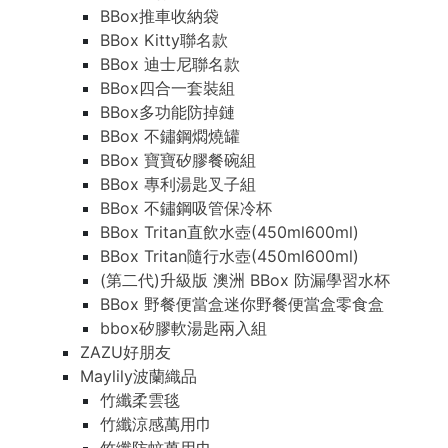
BBox推車收納袋
BBox Kitty聯名款
BBox 迪士尼聯名款
BBox四合一套裝組
BBox多功能防掉鏈
BBox 不鏽鋼燜燒罐
BBox 寶寶矽膠餐碗組
BBox 專利湯匙叉子組
BBox 不鏽鋼吸管保冷杯
BBox Tritan直飲水壺(450ml600ml)
BBox Tritan隨行水壺(450ml600ml)
(第二代)升級版 澳洲 BBox 防漏學習水杯
BBox 野餐便當盒迷你野餐便當盒零食盒
bbox矽膠軟湯匙兩入組
ZAZU好朋友
Maylily波蘭織品
竹纖柔雲毯
竹纖涼感萬用巾