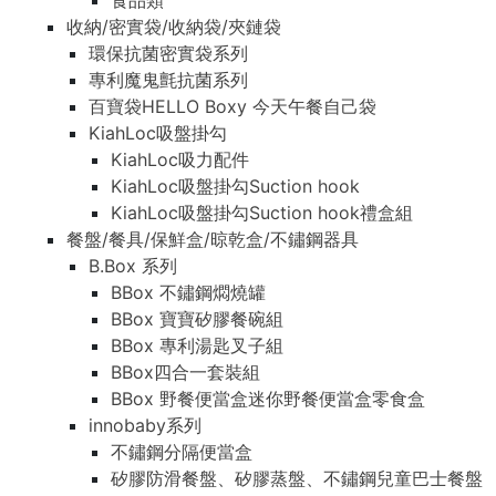
食品類
收納/密實袋/收納袋/夾鏈袋
環保抗菌密實袋系列
專利魔鬼氈抗菌系列
百寶袋HELLO Boxy 今天午餐自己袋
KiahLoc吸盤掛勾
KiahLoc吸力配件
KiahLoc吸盤掛勾Suction hook
KiahLoc吸盤掛勾Suction hook禮盒組
餐盤/餐具/保鮮盒/晾乾盒/不鏽鋼器具
B.Box 系列
BBox 不鏽鋼燜燒罐
BBox 寶寶矽膠餐碗組
BBox 專利湯匙叉子組
BBox四合一套裝組
BBox 野餐便當盒迷你野餐便當盒零食盒
innobaby系列
不鏽鋼分隔便當盒
矽膠防滑餐盤、矽膠蒸盤、不鏽鋼兒童巴士餐盤