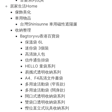
音樂系列玩具
居家生活Home
傢飾美化
車用物品
台灣Shinisunne 車用磁性遮陽簾
收納整理
Bagtoryvu香港百寶袋
保溫袋 6L
迷你袋 3個裝
高清旅人包
信件通告掛袋
HELLO 童袋系列
易攜式透明收納系列
A4、F4高清文件書袋
多用途活動袋 (窄長款)
多用途活動袋 (闊身款)
闊口式透明收納袋系列
雙袋口透明收納袋系列
慳位直立式玩具收納系列