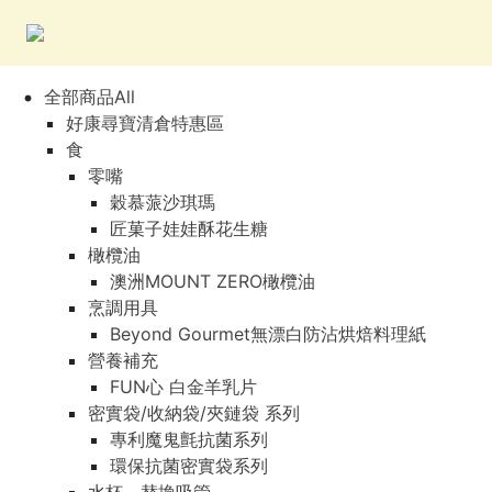
全部商品All
好康尋寶清倉特惠區
食
零嘴
穀慕蒎沙琪瑪
匠菓子娃娃酥花生糖
橄欖油
澳洲MOUNT ZERO橄欖油
烹調用具
Beyond Gourmet無漂白防沾烘焙料理紙
營養補充
FUN心 白金羊乳片
密實袋/收納袋/夾鏈袋 系列
專利魔鬼氈抗菌系列
環保抗菌密實袋系列