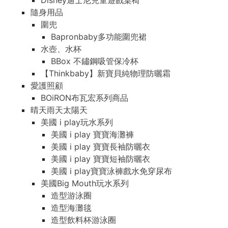
Disney迪士尼兒童遊戲桌椅
隨身用品
圍兜
Bapronbaby多功能圍兜裙
水壺、水杯
BBox 不鏽鋼吸管保冷杯
【Thinkbaby】新寶貝純物理防曬霜
愛護照顧
BOiRON布瓦宏系列商品
晴天雨天太陽天
美國 i play玩水系列
美國 i play 寶寶海灘褲
美國 i play 寶寶長袖防曬衣
美國 i play 寶寶短袖防曬衣
美國 i play寶寶泳褲戲水免穿尿布
美國Big Mouth玩水系列
造型游泳圈
造型海灘毯
造型飲料杯游泳圈