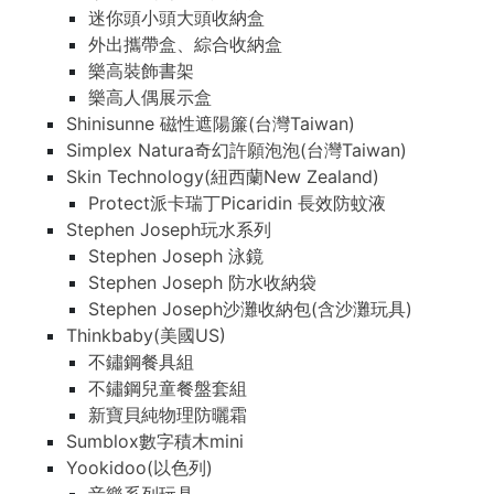
迷你頭小頭大頭收納盒
外出攜帶盒、綜合收納盒
樂高裝飾書架
樂高人偶展示盒
Shinisunne 磁性遮陽簾(台灣Taiwan)
Simplex Natura奇幻許願泡泡(台灣Taiwan)
Skin Technology(紐西蘭New Zealand)
Protect派卡瑞丁Picaridin 長效防蚊液
Stephen Joseph玩水系列
Stephen Joseph 泳鏡
Stephen Joseph 防水收納袋
Stephen Joseph沙灘收納包(含沙灘玩具)
Thinkbaby(美國US)
不鏽鋼餐具組
不鏽鋼兒童餐盤套組
新寶貝純物理防曬霜
Sumblox數字積木mini
Yookidoo(以色列)