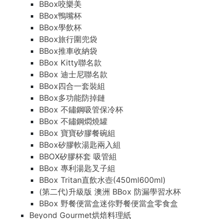
BBox咬樂美
BBox鴨嘴杯
BBox學飲杯
BBox旅行圍兜袋
BBox推車收納袋
BBox Kitty聯名款
BBox 迪士尼聯名款
BBox四合一套裝組
BBox多功能防掉鏈
BBox 不鏽鋼吸管保冷杯
BBox 不鏽鋼燜燒罐
BBox 寶寶矽膠餐碗組
BBox矽膠軟湯匙兩入組
BBOX矽膠杯套 吸管組
BBox 專利湯匙叉子組
BBox Tritan直飲水壺(450ml600ml)
(第二代)升級版 澳洲 BBox 防漏學習水杯
BBox 野餐便當盒迷你野餐便當盒零食盒
Beyond Gourmet烘焙料理紙