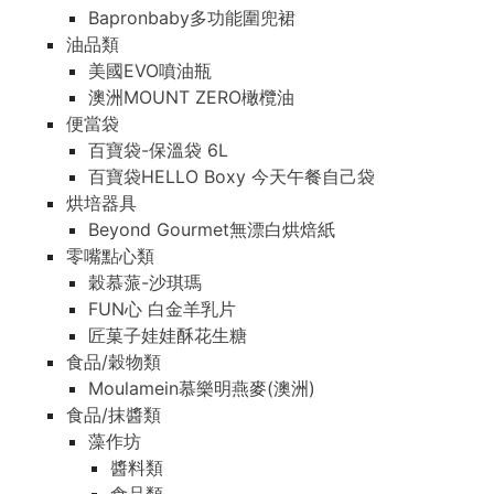
Bapronbaby多功能圍兜裙
油品類
美國EVO噴油瓶
澳洲MOUNT ZERO橄欖油
便當袋
百寶袋-保溫袋 6L
百寶袋HELLO Boxy 今天午餐自己袋
烘培器具
Beyond Gourmet無漂白烘焙紙
零嘴點心類
穀慕蒎-沙琪瑪
FUN心 白金羊乳片
匠菓子娃娃酥花生糖
食品/穀物類
Moulamein慕樂明燕麥(澳洲)
食品/抹醬類
藻作坊
醬料類