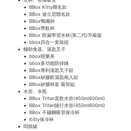
水杯、替換吸管
BBox Kitty聯名款
BBox 迪士尼聯名款
BBox鴨嘴杯
BBox學飲杯
BBox 防漏學習水杯(第二代)升級版
bbox四合一套裝組
輔助食器、湯匙叉子
bbox咬樂美
bbox多功能防掉鏈
BBox專利湯匙叉子組
BBox矽膠軟湯匙兩入組
BBox矽膠杯套 吸管組
水壺、水瓶
BBox Tritan直飲水壺(450ml600ml)
BBox Tritan隨行水壺(450ml600ml)
BBox 不鏽鋼吸管保冷杯
Kitty保冷杯
悶燒罐