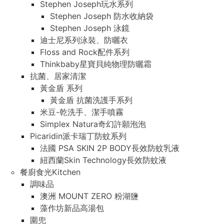
Stephen Joseph玩水系列
Stephen Joseph 防水收納袋
Stephen Joseph 泳鏡
迪士尼系列泳裝、防曬衣
Floss and Rock配件系列
Thinkbaby星寶貝純物理防曬霜
抗菌、居家清潔
黃金盾 系列
黃金盾 抗菌洗護手系列
米豆-乾洗手、潔手噴霧
Simplex Natura奇幻許願泡泡
Picaridin派卡瑞丁防蚊系列
法國 PSA SKIN 2P BODY長效防蚊乳液
紐西蘭Skin Technology長效防蚊液
餐廚食光Kitchen
調味品
澳洲 MOUNT ZERO 粉湖鹽
藻作坊新品高湯包
圍兜