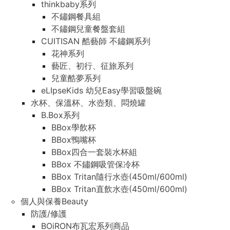
thinkbaby系列
不鏽鋼餐具組
不鏽鋼兒童餐盤套組
CUITISAN 酷藝師 不鏽鋼系列
花神系列
藝匠、初行、征旅系列
兒童酷夢系列
eLIpseKids 幼兒Easy學習吸盤碗
水杯、保溫杯、水壺類、悶燒罐
B.Box系列
BBox學飲杯
BBox鴨嘴杯
BBox四合一套裝水杯組
BBox 不鏽鋼吸管保冷杯
BBox Tritan隨行水壺(450ml/600ml)
BBox Tritan直飲水壺(450ml/600ml)
個人與保養Beauty
防護/修護
BOiRON布瓦宏系列商品