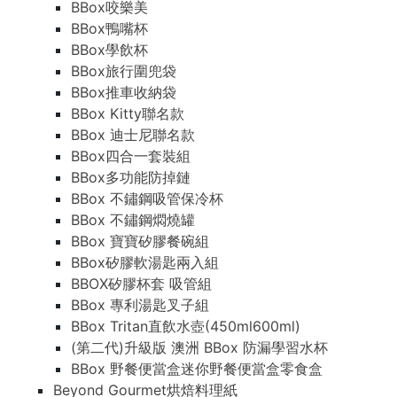
BBox咬樂美
BBox鴨嘴杯
BBox學飲杯
BBox旅行圍兜袋
BBox推車收納袋
BBox Kitty聯名款
BBox 迪士尼聯名款
BBox四合一套裝組
BBox多功能防掉鏈
BBox 不鏽鋼吸管保冷杯
BBox 不鏽鋼燜燒罐
BBox 寶寶矽膠餐碗組
BBox矽膠軟湯匙兩入組
BBOX矽膠杯套 吸管組
BBox 專利湯匙叉子組
BBox Tritan直飲水壺(450ml600ml)
(第二代)升級版 澳洲 BBox 防漏學習水杯
BBox 野餐便當盒迷你野餐便當盒零食盒
Beyond Gourmet烘焙料理紙