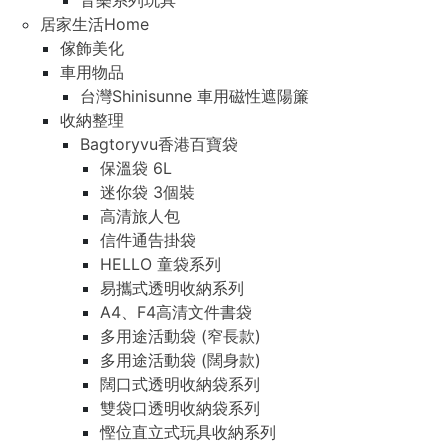
音樂系列玩具
居家生活Home
傢飾美化
車用物品
台灣Shinisunne 車用磁性遮陽簾
收納整理
Bagtoryvu香港百寶袋
保溫袋 6L
迷你袋 3個裝
高清旅人包
信件通告掛袋
HELLO 童袋系列
易攜式透明收納系列
A4、F4高清文件書袋
多用途活動袋 (窄長款)
多用途活動袋 (闊身款)
闊口式透明收納袋系列
雙袋口透明收納袋系列
慳位直立式玩具收納系列