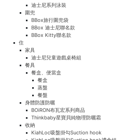
迪士尼系列泳裝
圍兜
BBox旅行圍兜袋
BBox 迪士尼聯名款
BBox Kitty聯名款
住
家具
迪士尼兒童遊戲桌椅組
餐具
餐盒、便當盒
餐盒
蒸盤
餐盤
身體防護防曬
BOiRON布瓦宏系列商品
Thinkbaby星寶貝純物理防曬霜
收納
KiahLoc吸盤掛勾Suction hook