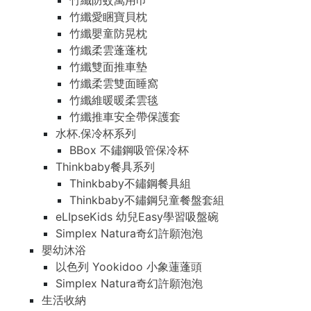
竹纖防蚊萬用巾
竹纖愛睏寶貝枕
竹纖嬰童防晃枕
竹纖柔雲蓬蓬枕
竹纖雙面推車墊
竹纖柔雲雙面睡窩
竹纖維暖暖柔雲毯
竹纖推車安全帶保護套
水杯.保冷杯系列
BBox 不鏽鋼吸管保冷杯
Thinkbaby餐具系列
Thinkbaby不鏽鋼餐具組
Thinkbaby不鏽鋼兒童餐盤套組
eLIpseKids 幼兒Easy學習吸盤碗
Simplex Natura奇幻許願泡泡
嬰幼沐浴
以色列 Yookidoo 小象蓮蓬頭
Simplex Natura奇幻許願泡泡
生活收納