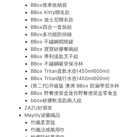
BBox推車收納袋
BBox Kitty聯名款
BBox 迪士尼聯名款
BBox四合一套裝組
BBox多功能防掉鏈
BBox 不鏽鋼燜燒罐
BBox 寶寶矽膠餐碗組
BBox 專利湯匙叉子組
BBox 不鏽鋼吸管保冷杯
BBox Tritan直飲水壺(450ml600ml)
BBox Tritan隨行水壺(450ml600ml)
(第二代)升級版 澳洲 BBox 防漏學習水杯
BBox 野餐便當盒迷你野餐便當盒零食盒
bbox矽膠軟湯匙兩入組
ZAZU好朋友
Maylily波蘭織品
竹纖柔雲毯
竹纖涼感萬用巾