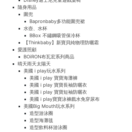
Disney迪士尼兒童遊戲桌椅
隨身用品
圍兜
Bapronbaby多功能圍兜裙
水壺、水杯
BBox 不鏽鋼吸管保冷杯
【Thinkbaby】新寶貝純物理防曬霜
愛護照顧
BOiRON布瓦宏系列商品
晴天雨天太陽天
美國 i play玩水系列
美國 i play 寶寶海灘褲
美國 i play 寶寶長袖防曬衣
美國 i play 寶寶短袖防曬衣
美國 i play寶寶泳褲戲水免穿尿布
美國Big Mouth玩水系列
造型游泳圈
造型海灘毯
造型飲料杯游泳圈