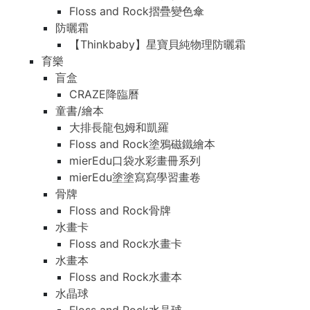
Floss and Rock摺疊變色傘
防曬霜
【Thinkbaby】星寶貝純物理防曬霜
育樂
盲盒
CRAZE降臨曆
童書/繪本
大排長龍包姆和凱羅
Floss and Rock塗鴉磁鐵繪本
mierEdu口袋水彩畫冊系列
mierEdu塗塗寫寫學習畫卷
骨牌
Floss and Rock骨牌
水畫卡
Floss and Rock水畫卡
水畫本
Floss and Rock水畫本
水晶球