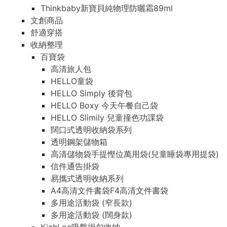
Thinkbaby新寶貝純物理防曬霜89ml
文創商品
舒適穿搭
收納整理
百寶袋
高清旅人包
HELLO童袋
HELLO Simply 後背包
HELLO Boxy 今天午餐自己袋
HELLO Slimily 兒童撞色功課袋
闊口式透明收納袋系列
透明鋼架儲物箱
高清儲物袋手提慳位萬用袋(兒童睡袋專用提袋)
信件通告掛袋
易攜式透明收納系列
A4高清文件書袋F4高清文件書袋
多用途活動袋 (窄長款)
多用途活動袋 (闊身款)