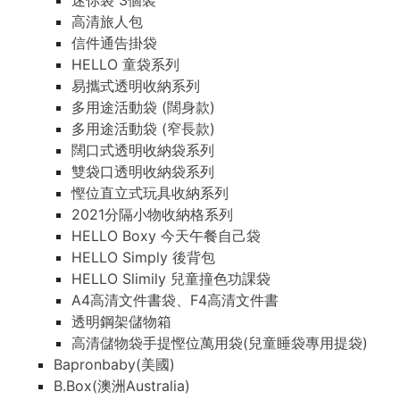
迷你袋 3個裝
高清旅人包
信件通告掛袋
HELLO 童袋系列
易攜式透明收納系列
多用途活動袋 (闊身款)
多用途活動袋 (窄長款)
闊口式透明收納袋系列
雙袋口透明收納袋系列
慳位直立式玩具收納系列
2021分隔小物收納格系列
HELLO Boxy 今天午餐自己袋
HELLO Simply 後背包
HELLO Slimily 兒童撞色功課袋
A4高清文件書袋、F4高清文件書
透明鋼架儲物箱
高清儲物袋手提慳位萬用袋(兒童睡袋專用提袋)
Bapronbaby(美國)
B.Box(澳洲Australia)