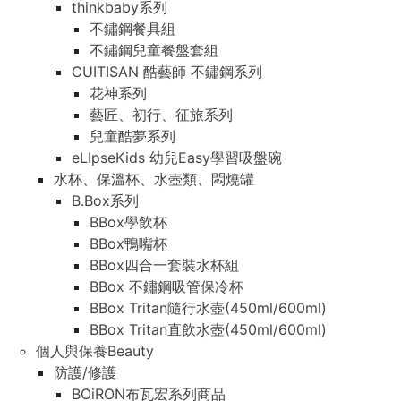
thinkbaby系列
不鏽鋼餐具組
不鏽鋼兒童餐盤套組
CUITISAN 酷藝師 不鏽鋼系列
花神系列
藝匠、初行、征旅系列
兒童酷夢系列
eLIpseKids 幼兒Easy學習吸盤碗
水杯、保溫杯、水壺類、悶燒罐
B.Box系列
BBox學飲杯
BBox鴨嘴杯
BBox四合一套裝水杯組
BBox 不鏽鋼吸管保冷杯
BBox Tritan隨行水壺(450ml/600ml)
BBox Tritan直飲水壺(450ml/600ml)
個人與保養Beauty
防護/修護
BOiRON布瓦宏系列商品