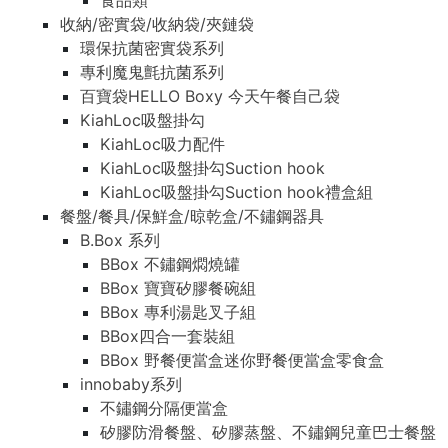
食品類
收納/密實袋/收納袋/夾鏈袋
環保抗菌密實袋系列
專利魔鬼氈抗菌系列
百寶袋HELLO Boxy 今天午餐自己袋
KiahLoc吸盤掛勾
KiahLoc吸力配件
KiahLoc吸盤掛勾Suction hook
KiahLoc吸盤掛勾Suction hook禮盒組
餐盤/餐具/保鮮盒/晾乾盒/不鏽鋼器具
B.Box 系列
BBox 不鏽鋼燜燒罐
BBox 寶寶矽膠餐碗組
BBox 專利湯匙叉子組
BBox四合一套裝組
BBox 野餐便當盒迷你野餐便當盒零食盒
innobaby系列
不鏽鋼分隔便當盒
矽膠防滑餐盤、矽膠蒸盤、不鏽鋼兒童巴士餐盤