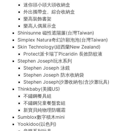
迷你頭小頭大頭收納盒
外出攜帶盒、綜合收納盒
樂高裝飾書架
樂高人偶展示盒
Shinisunne 磁性遮陽簾(台灣Taiwan)
Simplex Natura奇幻許願泡泡(台灣Taiwan)
Skin Technology(紐西蘭New Zealand)
Protect派卡瑞丁Picaridin 長效防蚊液
Stephen Joseph玩水系列
Stephen Joseph 泳鏡
Stephen Joseph 防水收納袋
Stephen Joseph沙灘收納包(含沙灘玩具)
Thinkbaby(美國US)
不鏽鋼餐具組
不鏽鋼兒童餐盤套組
新寶貝純物理防曬霜
Sumblox數字積木mini
Yookidoo(以色列)