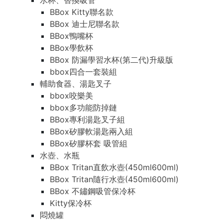
水杯、替換吸管
BBox Kitty聯名款
BBox 迪士尼聯名款
BBox鴨嘴杯
BBox學飲杯
BBox 防漏學習水杯(第二代)升級版
bbox四合一套裝組
輔助食器、湯匙叉子
bbox咬樂美
bbox多功能防掉鏈
BBox專利湯匙叉子組
BBox矽膠軟湯匙兩入組
BBox矽膠杯套 吸管組
水壺、水瓶
BBox Tritan直飲水壺(450ml600ml)
BBox Tritan隨行水壺(450ml600ml)
BBox 不鏽鋼吸管保冷杯
Kitty保冷杯
悶燒罐