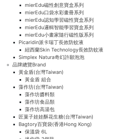
mierEdu磁性創意寶盒系列
mierEdu口袋水彩畫冊系列
mierEdu認知學習磁性寶盒系列
mierEdu邏輯智能學習寶盒系列
mierEdu小畫家隨行磁性版系列
Picaridin派卡瑞丁長效防蚊液
紐西蘭Skin Technology長效防蚊液
Simplex Natura奇幻許願泡泡
品牌總覽Brand
黃金盾(台灣Taiwan)
黃金盾 組合
藻作坊(台灣Taiwan)
藻作坊醬料類
藻作坊食品類
藻作坊高湯包
匠菓子娃娃酥花生糖(台灣Taiwan)
Bagtory百寶袋(香港Hong Kong)
保溫袋 6L