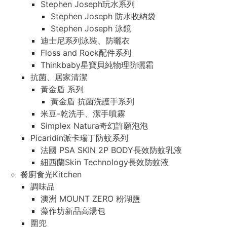
Stephen Joseph玩水系列
Stephen Joseph 防水收納袋
Stephen Joseph 泳鏡
迪士尼系列泳裝、防曬衣
Floss and Rock配件系列
Thinkbaby星寶貝純物理防曬霜
抗菌、居家清潔
黃金盾 系列
黃金盾 抗菌洗護手系列
米豆-乾洗手、潔手噴霧
Simplex Natura奇幻許願泡泡
Picaridin派卡瑞丁防蚊系列
法國 PSA SKIN 2P BODY長效防蚊乳液
紐西蘭Skin Technology長效防蚊液
餐廚食光Kitchen
調味品
澳洲 MOUNT ZERO 粉湖鹽
藻作坊新品高湯包
圍兜