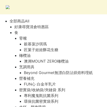
全部商品All
好康尋寶清倉特惠區
食
零嘴
穀慕蒎沙琪瑪
匠菓子娃娃酥花生糖
橄欖油
澳洲MOUNT ZERO橄欖油
烹調用具
Beyond Gourmet無漂白防沾烘焙料理紙
營養補充
FUN心 白金羊乳片
密實袋/收納袋/夾鏈袋 系列
專利魔鬼氈抗菌系列
環保抗菌密實袋系列