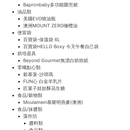
Bapronbaby多功能圍兜裙
油品類
美國EVO噴油瓶
澳洲MOUNT ZERO橄欖油
便當袋
百寶袋-保溫袋 6L
百寶袋HELLO Boxy 今天午餐自己袋
烘培器具
Beyond Gourmet無漂白烘焙紙
零嘴點心類
穀慕蒎-沙琪瑪
FUN心 白金羊乳片
匠菓子娃娃酥花生糖
食品/穀物類
Moulamein慕樂明燕麥(澳洲)
食品/抹醬類
藻作坊
醬料類