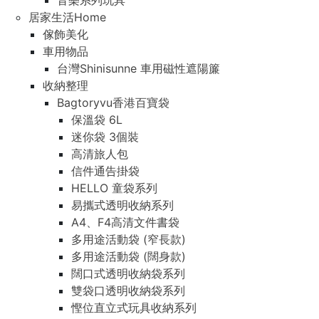
音樂系列玩具
居家生活Home
傢飾美化
車用物品
台灣Shinisunne 車用磁性遮陽簾
收納整理
Bagtoryvu香港百寶袋
保溫袋 6L
迷你袋 3個裝
高清旅人包
信件通告掛袋
HELLO 童袋系列
易攜式透明收納系列
A4、F4高清文件書袋
多用途活動袋 (窄長款)
多用途活動袋 (闊身款)
闊口式透明收納袋系列
雙袋口透明收納袋系列
慳位直立式玩具收納系列