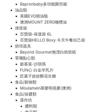
Bapronbaby多功能圍兜裙
油品類
美國EVO噴油瓶
澳洲MOUNT ZERO橄欖油
便當袋
百寶袋-保溫袋 6L
百寶袋HELLO Boxy 今天午餐自己袋
烘培器具
Beyond Gourmet無漂白烘焙紙
零嘴點心類
穀慕蒎-沙琪瑪
FUN心 白金羊乳片
匠菓子娃娃酥花生糖
食品/穀物類
Moulamein慕樂明燕麥(澳洲)
食品/抹醬類
藻作坊
醬料類