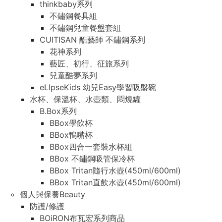
thinkbaby系列
不鏽鋼餐具組
不鏽鋼兒童餐盤套組
CUITISAN 酷藝師 不鏽鋼系列
花神系列
藝匠、初行、征旅系列
兒童酷夢系列
eLIpseKids 幼兒Easy學習吸盤碗
水杯、保溫杯、水壺類、悶燒罐
B.Box系列
BBox學飲杯
BBox鴨嘴杯
BBox四合一套裝水杯組
BBox 不鏽鋼吸管保冷杯
BBox Tritan隨行水壺(450ml/600ml)
BBox Tritan直飲水壺(450ml/600ml)
個人與保養Beauty
防護/修護
BOiRON布瓦宏系列商品