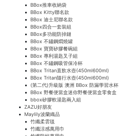
BBox推車收納袋
BBox Kitty聯名款
BBox 迪士尼聯名款
BBox四合一套裝組
BBox多功能防掉鏈
BBox 不鏽鋼燜燒罐
BBox 寶寶矽膠餐碗組
BBox 專利湯匙叉子組
BBox 不鏽鋼吸管保冷杯
BBox Tritan直飲水壺(450ml600ml)
BBox Tritan隨行水壺(450ml600ml)
(第二代)升級版 澳洲 BBox 防漏學習水杯
BBox 野餐便當盒迷你野餐便當盒零食盒
bbox矽膠軟湯匙兩入組
ZAZU好朋友
Maylily波蘭織品
竹纖柔雲毯
竹纖涼感萬用巾