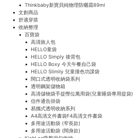
Thinkbaby新寶貝純物理防曬霜89ml
文創商品
舒適穿搭
收納整理
百寶袋
高清旅人包
HELLO童袋
HELLO Simply 後背包
HELLO Boxy 今天午餐自己袋
HELLO Slimily 兒童撞色功課袋
闊口式透明收納袋系列
透明鋼架儲物箱
高清儲物袋手提慳位萬用袋(兒童睡袋專用提袋)
信件通告掛袋
易攜式透明收納系列
A4高清文件書袋F4高清文件書袋
多用途活動袋 (窄長款)
多用途活動袋 (闊身款)