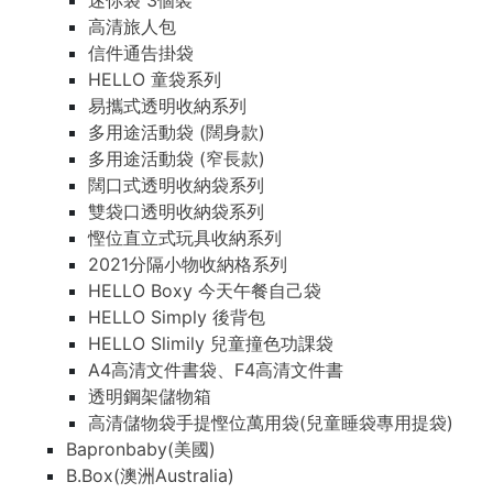
迷你袋 3個裝
高清旅人包
信件通告掛袋
HELLO 童袋系列
易攜式透明收納系列
多用途活動袋 (闊身款)
多用途活動袋 (窄長款)
闊口式透明收納袋系列
雙袋口透明收納袋系列
慳位直立式玩具收納系列
2021分隔小物收納格系列
HELLO Boxy 今天午餐自己袋
HELLO Simply 後背包
HELLO Slimily 兒童撞色功課袋
A4高清文件書袋、F4高清文件書
透明鋼架儲物箱
高清儲物袋手提慳位萬用袋(兒童睡袋專用提袋)
Bapronbaby(美國)
B.Box(澳洲Australia)