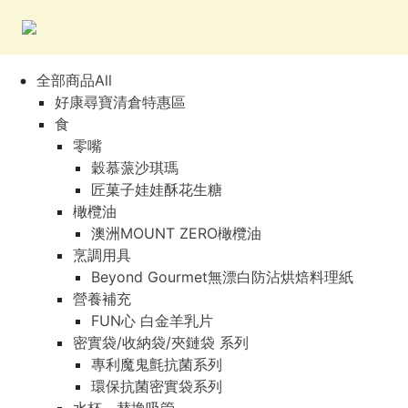
全部商品All
好康尋寶清倉特惠區
食
零嘴
穀慕蒎沙琪瑪
匠菓子娃娃酥花生糖
橄欖油
澳洲MOUNT ZERO橄欖油
烹調用具
Beyond Gourmet無漂白防沾烘焙料理紙
營養補充
FUN心 白金羊乳片
密實袋/收納袋/夾鏈袋 系列
專利魔鬼氈抗菌系列
環保抗菌密實袋系列