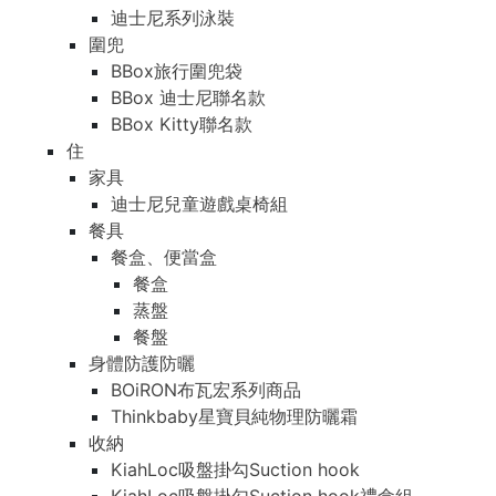
迪士尼系列泳裝
圍兜
BBox旅行圍兜袋
BBox 迪士尼聯名款
BBox Kitty聯名款
住
家具
迪士尼兒童遊戲桌椅組
餐具
餐盒、便當盒
餐盒
蒸盤
餐盤
身體防護防曬
BOiRON布瓦宏系列商品
Thinkbaby星寶貝純物理防曬霜
收納
KiahLoc吸盤掛勾Suction hook