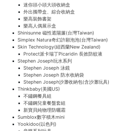
迷你頭小頭大頭收納盒
外出攜帶盒、綜合收納盒
樂高裝飾書架
樂高人偶展示盒
Shinisunne 磁性遮陽簾(台灣Taiwan)
Simplex Natura奇幻許願泡泡(台灣Taiwan)
Skin Technology(紐西蘭New Zealand)
Protect派卡瑞丁Picaridin 長效防蚊液
Stephen Joseph玩水系列
Stephen Joseph 泳鏡
Stephen Joseph 防水收納袋
Stephen Joseph沙灘收納包(含沙灘玩具)
Thinkbaby(美國US)
不鏽鋼餐具組
不鏽鋼兒童餐盤套組
新寶貝純物理防曬霜
Sumblox數字積木mini
Yookidoo(以色列)