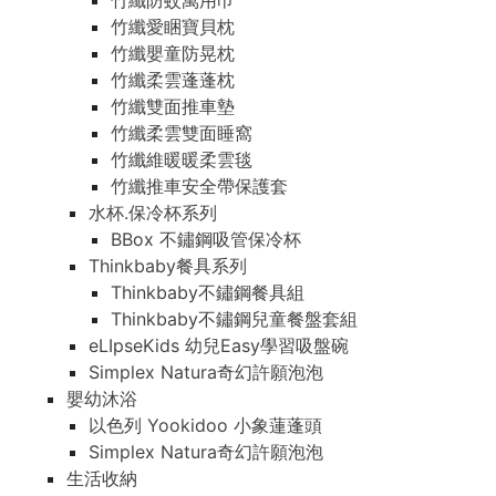
竹纖防蚊萬用巾
竹纖愛睏寶貝枕
竹纖嬰童防晃枕
竹纖柔雲蓬蓬枕
竹纖雙面推車墊
竹纖柔雲雙面睡窩
竹纖維暖暖柔雲毯
竹纖推車安全帶保護套
水杯.保冷杯系列
BBox 不鏽鋼吸管保冷杯
Thinkbaby餐具系列
Thinkbaby不鏽鋼餐具組
Thinkbaby不鏽鋼兒童餐盤套組
eLIpseKids 幼兒Easy學習吸盤碗
Simplex Natura奇幻許願泡泡
嬰幼沐浴
以色列 Yookidoo 小象蓮蓬頭
Simplex Natura奇幻許願泡泡
生活收納