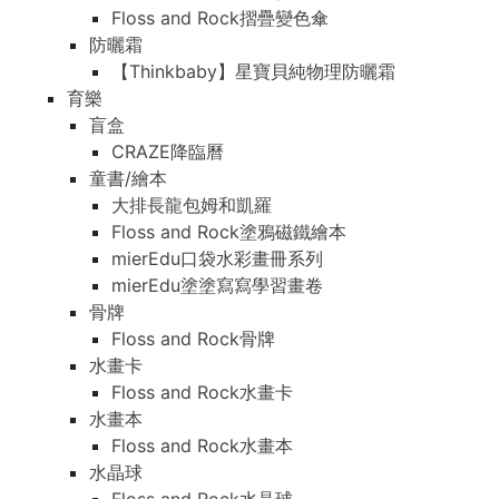
Floss and Rock摺疊變色傘
防曬霜
【Thinkbaby】星寶貝純物理防曬霜
育樂
盲盒
CRAZE降臨曆
童書/繪本
大排長龍包姆和凱羅
Floss and Rock塗鴉磁鐵繪本
mierEdu口袋水彩畫冊系列
mierEdu塗塗寫寫學習畫卷
骨牌
Floss and Rock骨牌
水畫卡
Floss and Rock水畫卡
水畫本
Floss and Rock水畫本
水晶球