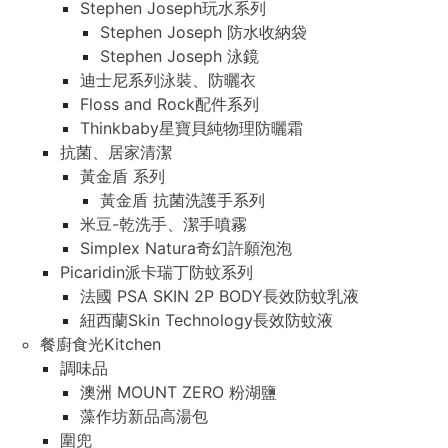
Stephen Joseph玩水系列
Stephen Joseph 防水收納袋
Stephen Joseph 泳鏡
迪士尼系列泳裝、防曬衣
Floss and Rock配件系列
Thinkbaby星寶貝純物理防曬霜
抗菌、居家清潔
黃金盾 系列
黃金盾 抗菌洗護手系列
米豆-乾洗手、潔手噴霧
Simplex Natura奇幻許願泡泡
Picaridin派卡瑞丁防蚊系列
法國 PSA SKIN 2P BODY長效防蚊乳液
紐西蘭Skin Technology長效防蚊液
餐廚食光Kitchen
調味品
澳洲 MOUNT ZERO 粉湖鹽
藻作坊新品高湯包
圍兜