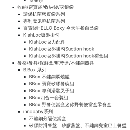
食品類
收納/密實袋/收納袋/夾鏈袋
環保抗菌密實袋系列
專利魔鬼氈抗菌系列
百寶袋HELLO Boxy 今天午餐自己袋
KiahLoc吸盤掛勾
KiahLoc吸力配件
KiahLoc吸盤掛勾Suction hook
KiahLoc吸盤掛勾Suction hook禮盒組
餐盤/餐具/保鮮盒/晾乾盒/不鏽鋼器具
B.Box 系列
BBox 不鏽鋼燜燒罐
BBox 寶寶矽膠餐碗組
BBox 專利湯匙叉子組
BBox四合一套裝組
BBox 野餐便當盒迷你野餐便當盒零食盒
innobaby系列
不鏽鋼分隔便當盒
矽膠防滑餐盤、矽膠蒸盤、不鏽鋼兒童巴士餐盤