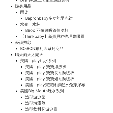
Disney迪士尼兒童遊戲桌椅
隨身用品
圍兜
Bapronbaby多功能圍兜裙
水壺、水杯
BBox 不鏽鋼吸管保冷杯
【Thinkbaby】新寶貝純物理防曬霜
愛護照顧
BOiRON布瓦宏系列商品
晴天雨天太陽天
美國 i play玩水系列
美國 i play 寶寶海灘褲
美國 i play 寶寶長袖防曬衣
美國 i play 寶寶短袖防曬衣
美國 i play寶寶泳褲戲水免穿尿布
美國Big Mouth玩水系列
造型游泳圈
造型海灘毯
造型飲料杯游泳圈