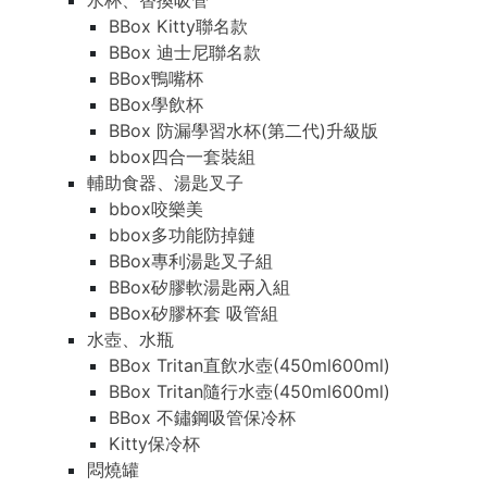
水杯、替換吸管
BBox Kitty聯名款
BBox 迪士尼聯名款
BBox鴨嘴杯
BBox學飲杯
BBox 防漏學習水杯(第二代)升級版
bbox四合一套裝組
輔助食器、湯匙叉子
bbox咬樂美
bbox多功能防掉鏈
BBox專利湯匙叉子組
BBox矽膠軟湯匙兩入組
BBox矽膠杯套 吸管組
水壺、水瓶
BBox Tritan直飲水壺(450ml600ml)
BBox Tritan隨行水壺(450ml600ml)
BBox 不鏽鋼吸管保冷杯
Kitty保冷杯
悶燒罐