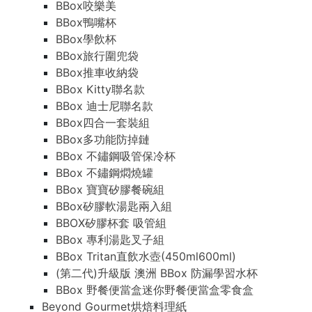
BBox咬樂美
BBox鴨嘴杯
BBox學飲杯
BBox旅行圍兜袋
BBox推車收納袋
BBox Kitty聯名款
BBox 迪士尼聯名款
BBox四合一套裝組
BBox多功能防掉鏈
BBox 不鏽鋼吸管保冷杯
BBox 不鏽鋼燜燒罐
BBox 寶寶矽膠餐碗組
BBox矽膠軟湯匙兩入組
BBOX矽膠杯套 吸管組
BBox 專利湯匙叉子組
BBox Tritan直飲水壺(450ml600ml)
(第二代)升級版 澳洲 BBox 防漏學習水杯
BBox 野餐便當盒迷你野餐便當盒零食盒
Beyond Gourmet烘焙料理紙