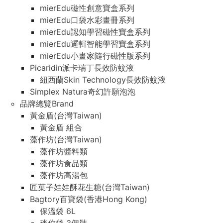
mierEdu磁性創意寶盒系列
mierEdu口袋水彩畫冊系列
mierEdu認知學習磁性寶盒系列
mierEdu邏輯智能學習寶盒系列
mierEdu小畫家隨行磁性版系列
Picaridin派卡瑞丁長效防蚊液
紐西蘭Skin Technology長效防蚊液
Simplex Natura奇幻許願泡泡
品牌總覽Brand
黃金盾(台灣Taiwan)
黃金盾 組合
藻作坊(台灣Taiwan)
藻作坊醬料類
藻作坊食品類
藻作坊高湯包
匠菓子娃娃酥花生糖(台灣Taiwan)
Bagtory百寶袋(香港Hong Kong)
保溫袋 6L