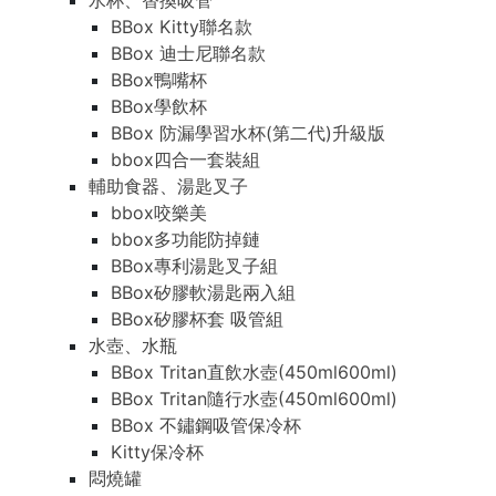
水杯、替換吸管
BBox Kitty聯名款
BBox 迪士尼聯名款
BBox鴨嘴杯
BBox學飲杯
BBox 防漏學習水杯(第二代)升級版
bbox四合一套裝組
輔助食器、湯匙叉子
bbox咬樂美
bbox多功能防掉鏈
BBox專利湯匙叉子組
BBox矽膠軟湯匙兩入組
BBox矽膠杯套 吸管組
水壺、水瓶
BBox Tritan直飲水壺(450ml600ml)
BBox Tritan隨行水壺(450ml600ml)
BBox 不鏽鋼吸管保冷杯
Kitty保冷杯
悶燒罐