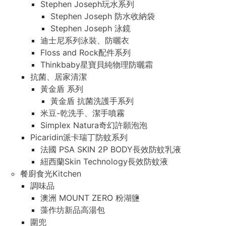
Stephen Joseph玩水系列
Stephen Joseph 防水收納袋
Stephen Joseph 泳鏡
迪士尼系列泳裝、防曬衣
Floss and Rock配件系列
Thinkbaby星寶貝純物理防曬霜
抗菌、居家清潔
黃金盾 系列
黃金盾 抗菌洗護手系列
米豆-乾洗手、潔手噴霧
Simplex Natura奇幻許願泡泡
Picaridin派卡瑞丁防蚊系列
法國 PSA SKIN 2P BODY長效防蚊乳液
紐西蘭Skin Technology長效防蚊液
餐廚食光Kitchen
調味品
澳洲 MOUNT ZERO 粉湖鹽
藻作坊新品高湯包
圍兜