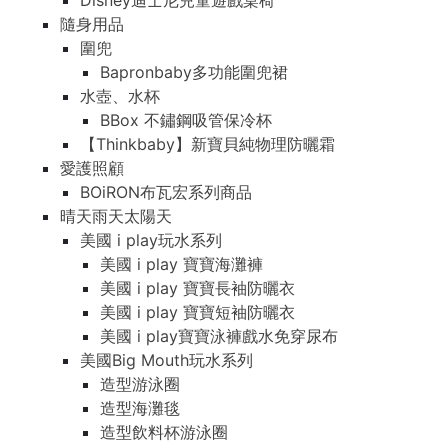
Disney迪士尼兒童遊戲桌椅
隨身用品
圍兜
Bapronbaby多功能圍兜裙
水壺、水杯
BBox 不鏽鋼吸管保冷杯
【Thinkbaby】新寶貝純物理防曬霜
愛護照顧
BOiRON布瓦宏系列商品
晴天雨天太陽天
美國 i play玩水系列
美國 i play 寶寶海灘褲
美國 i play 寶寶長袖防曬衣
美國 i play 寶寶短袖防曬衣
美國 i play寶寶泳褲戲水免穿尿布
美國Big Mouth玩水系列
造型游泳圈
造型海灘毯
造型飲料杯游泳圈