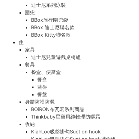
迪士尼系列泳裝
圍兜
BBox旅行圍兜袋
BBox 迪士尼聯名款
BBox Kitty聯名款
住
家具
迪士尼兒童遊戲桌椅組
餐具
餐盒、便當盒
餐盒
蒸盤
餐盤
身體防護防曬
BOiRON布瓦宏系列商品
Thinkbaby星寶貝純物理防曬霜
收納
KiahLoc吸盤掛勾Suction hook