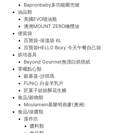
Bapronbaby多功能圍兜裙
油品類
美國EVO噴油瓶
澳洲MOUNT ZERO橄欖油
便當袋
百寶袋-保溫袋 6L
百寶袋HELLO Boxy 今天午餐自己袋
烘培器具
Beyond Gourmet無漂白烘焙紙
零嘴點心類
穀慕蒎-沙琪瑪
FUN心 白金羊乳片
匠菓子娃娃酥花生糖
食品/穀物類
Moulamein慕樂明燕麥(澳洲)
食品/抹醬類
藻作坊
醬料類