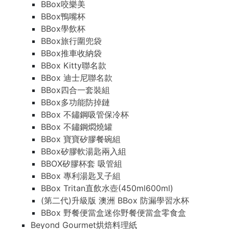
BBox咬樂美
BBox鴨嘴杯
BBox學飲杯
BBox旅行圍兜袋
BBox推車收納袋
BBox Kitty聯名款
BBox 迪士尼聯名款
BBox四合一套裝組
BBox多功能防掉鏈
BBox 不鏽鋼吸管保冷杯
BBox 不鏽鋼燜燒罐
BBox 寶寶矽膠餐碗組
BBox矽膠軟湯匙兩入組
BBOX矽膠杯套 吸管組
BBox 專利湯匙叉子組
BBox Tritan直飲水壺(450ml600ml)
(第二代)升級版 澳洲 BBox 防漏學習水杯
BBox 野餐便當盒迷你野餐便當盒零食盒
Beyond Gourmet烘焙料理紙