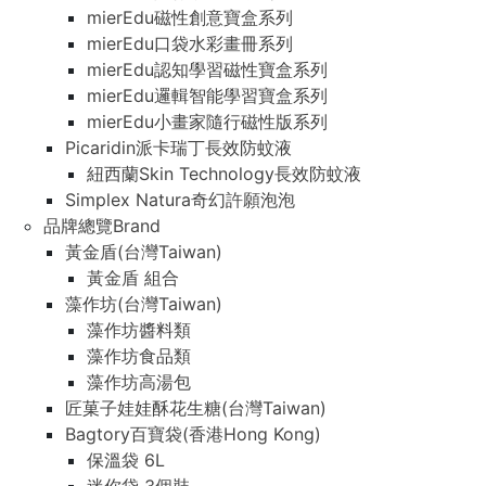
mierEdu磁性創意寶盒系列
mierEdu口袋水彩畫冊系列
mierEdu認知學習磁性寶盒系列
mierEdu邏輯智能學習寶盒系列
mierEdu小畫家隨行磁性版系列
Picaridin派卡瑞丁長效防蚊液
紐西蘭Skin Technology長效防蚊液
Simplex Natura奇幻許願泡泡
品牌總覽Brand
黃金盾(台灣Taiwan)
黃金盾 組合
藻作坊(台灣Taiwan)
藻作坊醬料類
藻作坊食品類
藻作坊高湯包
匠菓子娃娃酥花生糖(台灣Taiwan)
Bagtory百寶袋(香港Hong Kong)
保溫袋 6L