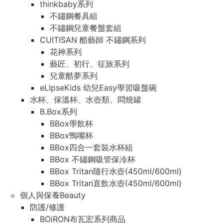
thinkbaby系列
不鏽鋼餐具組
不鏽鋼兒童餐盤套組
CUITISAN 酷藝師 不鏽鋼系列
花神系列
藝匠、初行、征旅系列
兒童酷夢系列
eLIpseKids 幼兒Easy學習吸盤碗
水杯、保溫杯、水壺類、悶燒罐
B.Box系列
BBox學飲杯
BBox鴨嘴杯
BBox四合一套裝水杯組
BBox 不鏽鋼吸管保冷杯
BBox Tritan隨行水壺(450ml/600ml)
BBox Tritan直飲水壺(450ml/600ml)
個人與保養Beauty
防護/修護
BOiRON布瓦宏系列商品