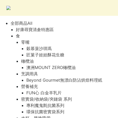
全部商品All
好康尋寶清倉特惠區
食
零嘴
穀慕蒎沙琪瑪
匠菓子娃娃酥花生糖
橄欖油
澳洲MOUNT ZERO橄欖油
烹調用具
Beyond Gourmet無漂白防沾烘焙料理紙
營養補充
FUN心 白金羊乳片
密實袋/收納袋/夾鏈袋 系列
專利魔鬼氈抗菌系列
環保抗菌密實袋系列