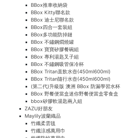
BBox推車收納袋
BBox Kitty聯名款
BBox 迪士尼聯名款
BBox四合一套裝組
BBox多功能防掉鏈
BBox 不鏽鋼燜燒罐
BBox 寶寶矽膠餐碗組
BBox 專利湯匙叉子組
BBox 不鏽鋼吸管保冷杯
BBox Tritan直飲水壺(450ml600ml)
BBox Tritan隨行水壺(450ml600ml)
(第二代)升級版 澳洲 BBox 防漏學習水杯
BBox 野餐便當盒迷你野餐便當盒零食盒
bbox矽膠軟湯匙兩入組
ZAZU好朋友
Maylily波蘭織品
竹纖柔雲毯
竹纖涼感萬用巾