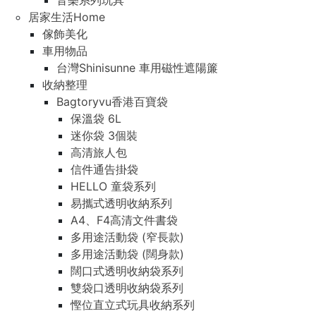
音樂系列玩具
居家生活Home
傢飾美化
車用物品
台灣Shinisunne 車用磁性遮陽簾
收納整理
Bagtoryvu香港百寶袋
保溫袋 6L
迷你袋 3個裝
高清旅人包
信件通告掛袋
HELLO 童袋系列
易攜式透明收納系列
A4、F4高清文件書袋
多用途活動袋 (窄長款)
多用途活動袋 (闊身款)
闊口式透明收納袋系列
雙袋口透明收納袋系列
慳位直立式玩具收納系列