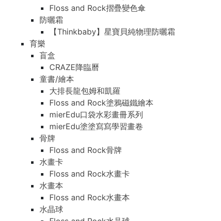
Floss and Rock摺疊變色傘
防曬霜
【Thinkbaby】星寶貝純物理防曬霜
育樂
盲盒
CRAZE降臨曆
童書/繪本
大排長龍包姆和凱羅
Floss and Rock塗鴉磁鐵繪本
mierEdu口袋水彩畫冊系列
mierEdu塗塗寫寫學習畫卷
骨牌
Floss and Rock骨牌
水畫卡
Floss and Rock水畫卡
水畫本
Floss and Rock水畫本
水晶球