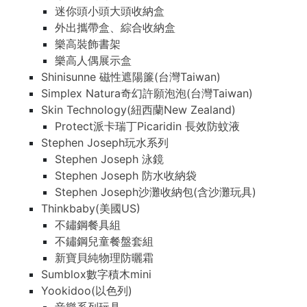
迷你頭小頭大頭收納盒
外出攜帶盒、綜合收納盒
樂高裝飾書架
樂高人偶展示盒
Shinisunne 磁性遮陽簾(台灣Taiwan)
Simplex Natura奇幻許願泡泡(台灣Taiwan)
Skin Technology(紐西蘭New Zealand)
Protect派卡瑞丁Picaridin 長效防蚊液
Stephen Joseph玩水系列
Stephen Joseph 泳鏡
Stephen Joseph 防水收納袋
Stephen Joseph沙灘收納包(含沙灘玩具)
Thinkbaby(美國US)
不鏽鋼餐具組
不鏽鋼兒童餐盤套組
新寶貝純物理防曬霜
Sumblox數字積木mini
Yookidoo(以色列)