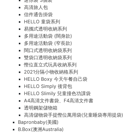
迷你袋 3個裝
高清旅人包
信件通告掛袋
HELLO 童袋系列
易攜式透明收納系列
多用途活動袋 (闊身款)
多用途活動袋 (窄長款)
闊口式透明收納袋系列
雙袋口透明收納袋系列
慳位直立式玩具收納系列
2021分隔小物收納格系列
HELLO Boxy 今天午餐自己袋
HELLO Simply 後背包
HELLO Slimily 兒童撞色功課袋
A4高清文件書袋、F4高清文件書
透明鋼架儲物箱
高清儲物袋手提慳位萬用袋(兒童睡袋專用提袋)
Bapronbaby(美國)
B.Box(澳洲Australia)