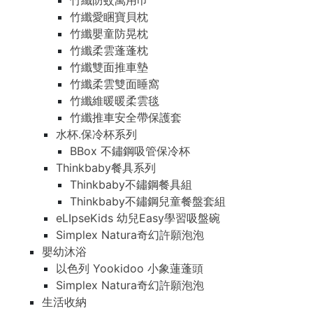
竹纖防蚊萬用巾
竹纖愛睏寶貝枕
竹纖嬰童防晃枕
竹纖柔雲蓬蓬枕
竹纖雙面推車墊
竹纖柔雲雙面睡窩
竹纖維暖暖柔雲毯
竹纖推車安全帶保護套
水杯.保冷杯系列
BBox 不鏽鋼吸管保冷杯
Thinkbaby餐具系列
Thinkbaby不鏽鋼餐具組
Thinkbaby不鏽鋼兒童餐盤套組
eLIpseKids 幼兒Easy學習吸盤碗
Simplex Natura奇幻許願泡泡
嬰幼沐浴
以色列 Yookidoo 小象蓮蓬頭
Simplex Natura奇幻許願泡泡
生活收納