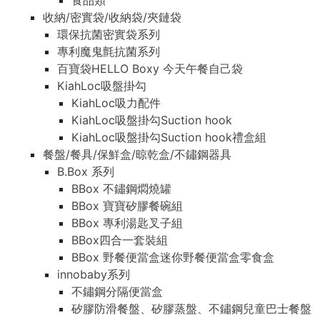
食品類
收納/密實袋/收納袋/夾鏈袋
環保抗菌密實袋系列
專利魔鬼氈抗菌系列
百寶袋HELLO Boxy 今天午餐自己袋
KiahLoc吸盤掛勾
KiahLoc吸力配件
KiahLoc吸盤掛勾Suction hook
KiahLoc吸盤掛勾Suction hook禮盒組
餐盤/餐具/保鮮盒/晾乾盒/不鏽鋼器具
B.Box 系列
BBox 不鏽鋼燜燒罐
BBox 寶寶矽膠餐碗組
BBox 專利湯匙叉子組
BBox四合一套裝組
BBox 野餐便當盒迷你野餐便當盒零食盒
innobaby系列
不鏽鋼分隔便當盒
矽膠防滑餐盤、矽膠蒸盤、不鏽鋼兒童巴士餐盤