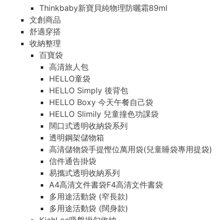
Thinkbaby新寶貝純物理防曬霜89ml
文創商品
舒適穿搭
收納整理
百寶袋
高清旅人包
HELLO童袋
HELLO Simply 後背包
HELLO Boxy 今天午餐自己袋
HELLO Slimily 兒童撞色功課袋
闊口式透明收納袋系列
透明鋼架儲物箱
高清儲物袋手提慳位萬用袋(兒童睡袋專用提袋)
信件通告掛袋
易攜式透明收納系列
A4高清文件書袋F4高清文件書袋
多用途活動袋 (窄長款)
多用途活動袋 (闊身款)