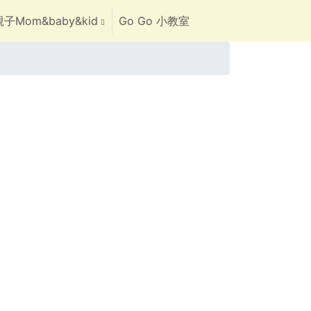
子Mom&baby&kid
Go Go 小教室