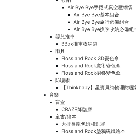
收納
Air Bye Bye手捲式真空壓縮袋
Air Bye Bye基本組合
Air Bye Bye旅行必備組合
Air Bye Bye換季收納必
嬰兒推車
BBox推車收納袋
雨具
Floss and Rock 3D變色傘
Floss and Rock魔術變色傘
Floss and Rock摺疊變色傘
防曬霜
【Thinkbaby】星寶貝純物理防曬
育樂
盲盒
CRAZE降臨曆
童書/繪本
大排長龍包姆和凱羅
Floss and Rock塗鴉磁鐵繪本