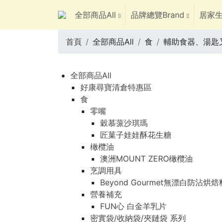
全部商品All
品牌總覽Brand
居家生
首頁
全部商品All
食
輔助食器、湯匙
全部商品All
好康尋寶清倉特惠區
食
零嘴
穀慕蒎沙琪瑪
匠菓子娃娃酥花生糖
橄欖油
澳洲MOUNT ZERO橄欖油
烹調用具
Beyond Gourmet無漂白防沾烘
營養補充
FUN心 白金羊乳片
密實袋/收納袋/夾鏈袋 系列