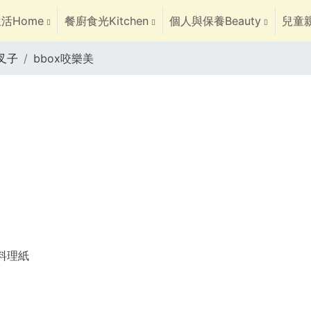
活Home
餐廚食光Kitchen
個人與保養Beauty
兒童親
叉子
bbox咬樂美
焙料理紙