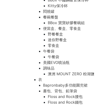
BBox 不鏽鋼吸管保冷杯
Kitty保冷杯
悶燒罐
餐碗餐盤
BBox 寶寶矽膠餐碗組
便當盒、餐盒、零食盒
野餐餐盒
迷你野餐盒
零食盒
午餐袋
午餐袋
美國EVO噴油瓶
調味品
澳洲 MOUNT ZERO 粉湖鹽
衣
Bapronbaby多功能圍兜裙
書包、背包、鉛筆袋
Floss and Rock腰包
Floss and Rock錢包