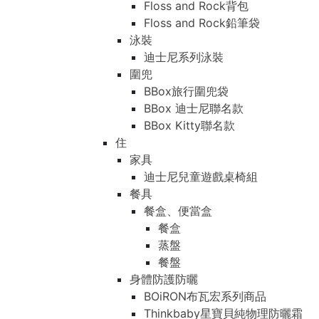
Floss and Rock背包
Floss and Rock鉛筆袋
泳裝
迪士尼系列泳裝
圍兜
BBox旅行圍兜袋
BBox 迪士尼聯名款
BBox Kitty聯名款
住
家具
迪士尼兒童遊戲桌椅組
餐具
餐盒、便當盒
餐盒
蒸盤
餐盤
身體防護防曬
BOiRON布瓦宏系列商品
Thinkbaby星寶貝純物理防曬霜