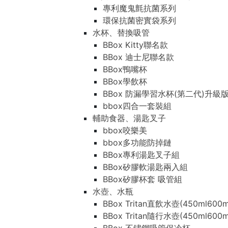
專利魔鬼氈抗菌系列
環保抗菌密實袋系列
水杯、替換吸管
BBox Kitty聯名款
BBox 迪士尼聯名款
BBox鴨嘴杯
BBox學飲杯
BBox 防漏學習水杯(第二代)升級
bbox四合一套裝組
輔助食器、湯匙叉子
bbox咬樂美
bbox多功能防掉鏈
BBox專利湯匙叉子組
BBox矽膠軟湯匙兩入組
BBox矽膠杯套 吸管組
水壺、水瓶
BBox Tritan直飲水壺(450ml600m
BBox Tritan隨行水壺(450ml600m