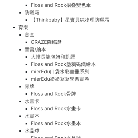
Floss and Rock摺疊變色傘
防曬霜
【Thinkbaby】星寶貝純物理防曬霜
育樂
盲盒
CRAZE降臨曆
童書/繪本
大排長龍包姆和凱羅
Floss and Rock塗鴉磁鐵繪本
mierEdu口袋水彩畫冊系列
mierEdu塗塗寫寫學習畫卷
骨牌
Floss and Rock骨牌
水畫卡
Floss and Rock水畫卡
水畫本
Floss and Rock水畫本
水晶球