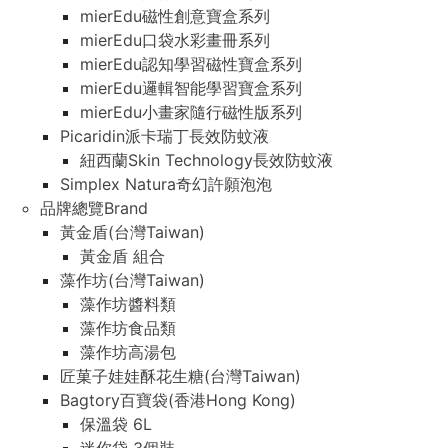
mierEdu磁性創意寶盒系列
mierEdu口袋水彩畫冊系列
mierEdu認知學習磁性寶盒系列
mierEdu邏輯智能學習寶盒系列
mierEdu小畫家隨行磁性版系列
Picaridin派卡瑞丁長效防蚊液
紐西蘭Skin Technology長效防蚊液
Simplex Natura奇幻許願泡泡
品牌總覽Brand
黃金盾(台灣Taiwan)
黃金盾 組合
藻作坊(台灣Taiwan)
藻作坊醬料類
藻作坊食品類
藻作坊高湯包
匠菓子娃娃酥花生糖(台灣Taiwan)
Bagtory百寶袋(香港Hong Kong)
保溫袋 6L