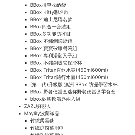
BBox推車收納袋
BBox Kitty聯名款
BBox 迪士尼聯名款
BBox四合一套裝組
BBox多功能防掉鏈
BBox 不鏽鋼燜燒罐
BBox 寶寶矽膠餐碗組
BBox 專利湯匙叉子組
BBox 不鏽鋼吸管保冷杯
BBox Tritan直飲水壺(450ml600ml)
BBox Tritan隨行水壺(450ml600ml)
(第二代)升級版 澳洲 BBox 防漏學習水杯
BBox 野餐便當盒迷你野餐便當盒零食盒
bbox矽膠軟湯匙兩入組
ZAZU好朋友
Maylily波蘭織品
竹纖柔雲毯
竹纖涼感萬用巾