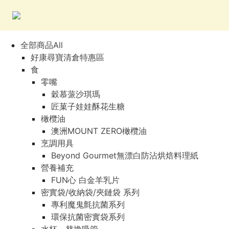
全部商品All
好康尋寶清倉特惠區
食
零嘴
穀慕蒎沙琪瑪
匠菓子娃娃酥花生糖
橄欖油
澳洲MOUNT ZERO橄欖油
烹調用具
Beyond Gourmet無漂白防沾烘焙料理紙
營養補充
FUN心 白金羊乳片
密實袋/收納袋/夾鏈袋 系列
專利魔鬼氈抗菌系列
環保抗菌密實袋系列