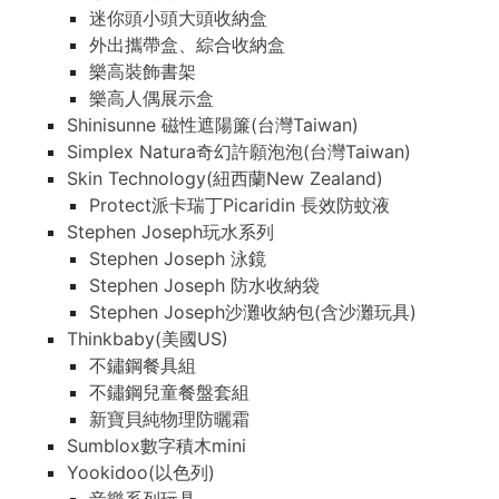
迷你頭小頭大頭收納盒
外出攜帶盒、綜合收納盒
樂高裝飾書架
樂高人偶展示盒
Shinisunne 磁性遮陽簾(台灣Taiwan)
Simplex Natura奇幻許願泡泡(台灣Taiwan)
Skin Technology(紐西蘭New Zealand)
Protect派卡瑞丁Picaridin 長效防蚊液
Stephen Joseph玩水系列
Stephen Joseph 泳鏡
Stephen Joseph 防水收納袋
Stephen Joseph沙灘收納包(含沙灘玩具)
Thinkbaby(美國US)
不鏽鋼餐具組
不鏽鋼兒童餐盤套組
新寶貝純物理防曬霜
Sumblox數字積木mini
Yookidoo(以色列)