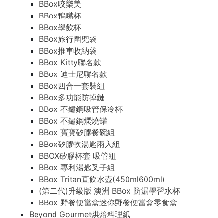
BBox咬樂美
BBox鴨嘴杯
BBox學飲杯
BBox旅行圍兜袋
BBox推車收納袋
BBox Kitty聯名款
BBox 迪士尼聯名款
BBox四合一套裝組
BBox多功能防掉鏈
BBox 不鏽鋼吸管保冷杯
BBox 不鏽鋼燜燒罐
BBox 寶寶矽膠餐碗組
BBox矽膠軟湯匙兩入組
BBOX矽膠杯套 吸管組
BBox 專利湯匙叉子組
BBox Tritan直飲水壺(450ml600ml)
(第二代)升級版 澳洲 BBox 防漏學習水杯
BBox 野餐便當盒迷你野餐便當盒零食盒
Beyond Gourmet烘焙料理紙