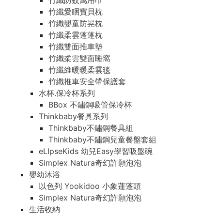
竹纖防蚊萬用巾
竹纖愛睏寶貝枕
竹纖嬰童防晃枕
竹纖柔雲蓬蓬枕
竹纖雙面推車墊
竹纖柔雲雙面睡窩
竹纖維暖暖柔雲毯
竹纖推車安全帶保護套
水杯.保冷杯系列
BBox 不鏽鋼吸管保冷杯
Thinkbaby餐具系列
Thinkbaby不鏽鋼餐具組
Thinkbaby不鏽鋼兒童餐盤套組
eLIpseKids 幼兒Easy學習吸盤碗
Simplex Natura奇幻許願泡泡
嬰幼沐浴
以色列 Yookidoo 小象蓮蓬頭
Simplex Natura奇幻許願泡泡
生活收納