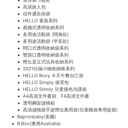
迷你袋 3個裝
高清旅人包
信件通告掛袋
HELLO 童袋系列
易攜式透明收納系列
多用途活動袋 (闊身款)
多用途活動袋 (窄長款)
闊口式透明收納袋系列
雙袋口透明收納袋系列
慳位直立式玩具收納系列
2021分隔小物收納格系列
HELLO Boxy 今天午餐自己袋
HELLO Simply 後背包
HELLO Slimily 兒童撞色功課袋
A4高清文件書袋、F4高清文件書
透明鋼架儲物箱
高清儲物袋手提慳位萬用袋(兒童睡袋專用提袋)
Bapronbaby(美國)
B.Box(澳洲Australia)