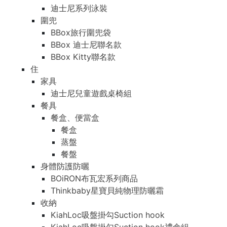
迪士尼系列泳裝
圍兜
BBox旅行圍兜袋
BBox 迪士尼聯名款
BBox Kitty聯名款
住
家具
迪士尼兒童遊戲桌椅組
餐具
餐盒、便當盒
餐盒
蒸盤
餐盤
身體防護防曬
BOiRON布瓦宏系列商品
Thinkbaby星寶貝純物理防曬霜
收納
KiahLoc吸盤掛勾Suction hook