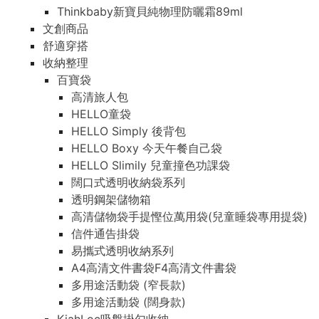
Thinkbaby新寶貝純物理防曬霜89ml
文創商品
舒適穿搭
收納整理
百寶袋
高清旅人包
HELLO童袋
HELLO Simply 後背包
HELLO Boxy 今天午餐自己袋
HELLO Slimily 兒童撞色功課袋
闊口式透明收納袋系列
透明鋼架儲物箱
高清儲物袋手提慳位萬用袋(兒童睡袋專用提袋)
信件通告掛袋
易攜式透明收納系列
A4高清文件書袋F4高清文件書袋
多用途活動袋 (窄長款)
多用途活動袋 (闊身款)