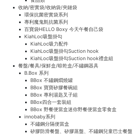
食品類
收納/密實袋/收納袋/夾鏈袋
環保抗菌密實袋系列
專利魔鬼氈抗菌系列
百寶袋HELLO Boxy 今天午餐自己袋
KiahLoc吸盤掛勾
KiahLoc吸力配件
KiahLoc吸盤掛勾Suction hook
KiahLoc吸盤掛勾Suction hook禮盒組
餐盤/餐具/保鮮盒/晾乾盒/不鏽鋼器具
B.Box 系列
BBox 不鏽鋼燜燒罐
BBox 寶寶矽膠餐碗組
BBox 專利湯匙叉子組
BBox四合一套裝組
BBox 野餐便當盒迷你野餐便當盒零食盒
innobaby系列
不鏽鋼分隔便當盒
矽膠防滑餐盤、矽膠蒸盤、不鏽鋼兒童巴士餐盤