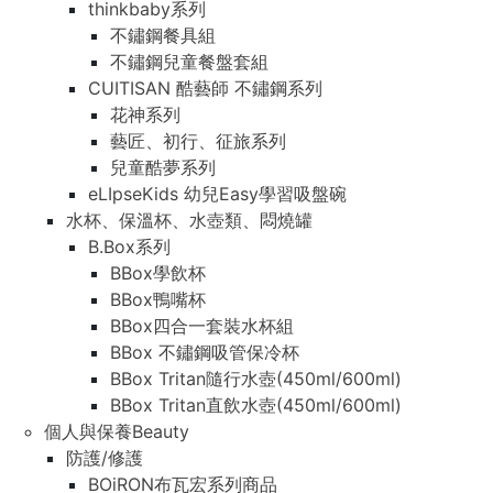
thinkbaby系列
不鏽鋼餐具組
不鏽鋼兒童餐盤套組
CUITISAN 酷藝師 不鏽鋼系列
花神系列
藝匠、初行、征旅系列
兒童酷夢系列
eLIpseKids 幼兒Easy學習吸盤碗
水杯、保溫杯、水壺類、悶燒罐
B.Box系列
BBox學飲杯
BBox鴨嘴杯
BBox四合一套裝水杯組
BBox 不鏽鋼吸管保冷杯
BBox Tritan隨行水壺(450ml/600ml)
BBox Tritan直飲水壺(450ml/600ml)
個人與保養Beauty
防護/修護
BOiRON布瓦宏系列商品