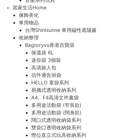
音樂系列玩具
居家生活Home
傢飾美化
車用物品
台灣Shinisunne 車用磁性遮陽簾
收納整理
Bagtoryvu香港百寶袋
保溫袋 6L
迷你袋 3個裝
高清旅人包
信件通告掛袋
HELLO 童袋系列
易攜式透明收納系列
A4、F4高清文件書袋
多用途活動袋 (窄長款)
多用途活動袋 (闊身款)
闊口式透明收納袋系列
雙袋口透明收納袋系列
慳位直立式玩具收納系列