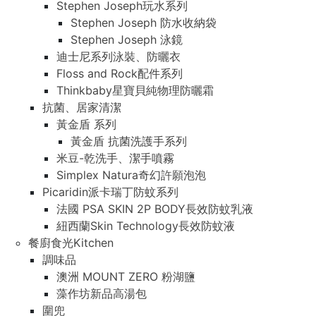
Stephen Joseph玩水系列
Stephen Joseph 防水收納袋
Stephen Joseph 泳鏡
迪士尼系列泳裝、防曬衣
Floss and Rock配件系列
Thinkbaby星寶貝純物理防曬霜
抗菌、居家清潔
黃金盾 系列
黃金盾 抗菌洗護手系列
米豆-乾洗手、潔手噴霧
Simplex Natura奇幻許願泡泡
Picaridin派卡瑞丁防蚊系列
法國 PSA SKIN 2P BODY長效防蚊乳液
紐西蘭Skin Technology長效防蚊液
餐廚食光Kitchen
調味品
澳洲 MOUNT ZERO 粉湖鹽
藻作坊新品高湯包
圍兜