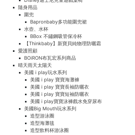
Disney迪士尼兒童遊戲桌椅
隨身用品
圍兜
Bapronbaby多功能圍兜裙
水壺、水杯
BBox 不鏽鋼吸管保冷杯
【Thinkbaby】新寶貝純物理防曬霜
愛護照顧
BOiRON布瓦宏系列商品
晴天雨天太陽天
美國 i play玩水系列
美國 i play 寶寶海灘褲
美國 i play 寶寶長袖防曬衣
美國 i play 寶寶短袖防曬衣
美國 i play寶寶泳褲戲水免穿尿布
美國Big Mouth玩水系列
造型游泳圈
造型海灘毯
造型飲料杯游泳圈