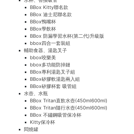
水杯、替換吸管
BBox Kitty聯名款
BBox 迪士尼聯名款
BBox鴨嘴杯
BBox學飲杯
BBox 防漏學習水杯(第二代)升級版
bbox四合一套裝組
輔助食器、湯匙叉子
bbox咬樂美
bbox多功能防掉鏈
BBox專利湯匙叉子組
BBox矽膠軟湯匙兩入組
BBox矽膠杯套 吸管組
水壺、水瓶
BBox Tritan直飲水壺(450ml600ml)
BBox Tritan隨行水壺(450ml600ml)
BBox 不鏽鋼吸管保冷杯
Kitty保冷杯
悶燒罐