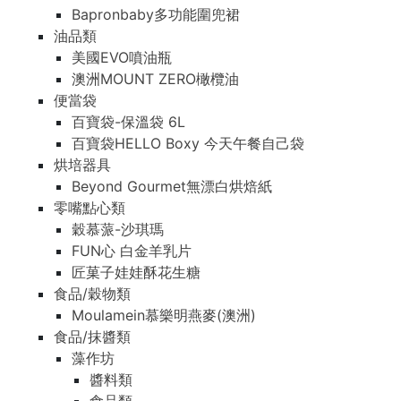
Bapronbaby多功能圍兜裙
油品類
美國EVO噴油瓶
澳洲MOUNT ZERO橄欖油
便當袋
百寶袋-保溫袋 6L
百寶袋HELLO Boxy 今天午餐自己袋
烘培器具
Beyond Gourmet無漂白烘焙紙
零嘴點心類
穀慕蒎-沙琪瑪
FUN心 白金羊乳片
匠菓子娃娃酥花生糖
食品/穀物類
Moulamein慕樂明燕麥(澳洲)
食品/抹醬類
藻作坊
醬料類