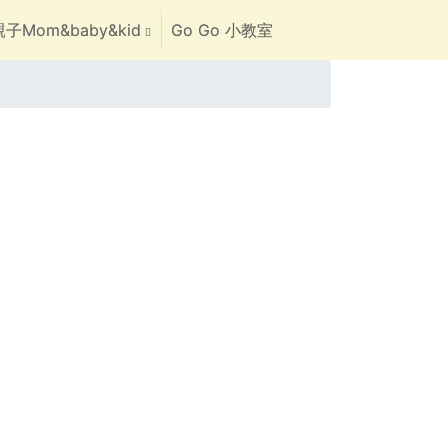
子Mom&baby&kid
Go Go 小教室