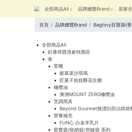
全部商品All
品牌總覽Brand
居家生
首頁
品牌總覽Brand
Bagtory百寶袋(香
全部商品All
好康尋寶清倉特惠區
食
零嘴
穀慕蒎沙琪瑪
匠菓子娃娃酥花生糖
橄欖油
澳洲MOUNT ZERO橄欖油
烹調用具
Beyond Gourmet無漂白防沾烘
營養補充
FUN心 白金羊乳片
密實袋/收納袋/夾鏈袋 系列