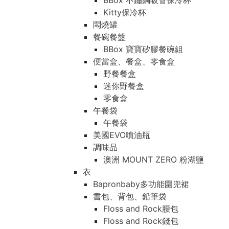
BBox 不鏽鋼吸管保冷杯
Kitty保冷杯
悶燒罐
餐碗餐盤
BBox 寶寶矽膠餐碗組
便當盒、餐盒、零食盒
野餐餐盒
迷你野餐盒
零食盒
午餐袋
午餐袋
美國EVO噴油瓶
調味品
澳洲 MOUNT ZERO 粉湖鹽
衣
Bapronbaby多功能圍兜裙
書包、背包、鉛筆袋
Floss and Rock腰包
Floss and Rock錢包