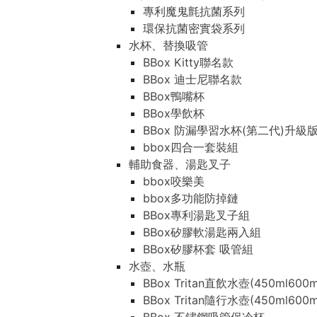
專利魔鬼氈抗菌系列
環保抗菌密實袋系列
水杯、替換吸管
BBox Kitty聯名款
BBox 迪士尼聯名款
BBox鴨嘴杯
BBox學飲杯
BBox 防漏學習水杯(第二代)升級
bbox四合一套裝組
輔助食器、湯匙叉子
bbox咬樂美
bbox多功能防掉鏈
BBox專利湯匙叉子組
BBox矽膠軟湯匙兩入組
BBox矽膠杯套 吸管組
水壺、水瓶
BBox Tritan直飲水壺(450ml600m
BBox Tritan隨行水壺(450ml600m