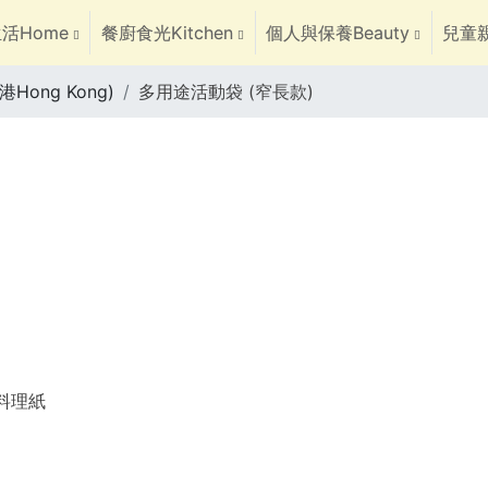
活Home
餐廚食光Kitchen
個人與保養Beauty
兒童親
港Hong Kong)
多用途活動袋 (窄長款)
焙料理紙