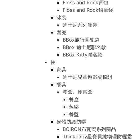
Floss and Rock背包
Floss and Rock鉛筆袋
泳裝
迪士尼系列泳裝
圍兜
BBox旅行圍兜袋
BBox 迪士尼聯名款
BBox Kitty聯名款
住
家具
迪士尼兒童遊戲桌椅組
餐具
餐盒、便當盒
餐盒
蒸盤
餐盤
身體防護防曬
BOiRON布瓦宏系列商品
Thinkbaby星寶貝純物理防曬霜