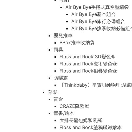
收納
Air Bye Bye手捲式真空壓縮袋
Air Bye Bye基本組合
Air Bye Bye旅行必備組合
Air Bye Bye換季收納必
嬰兒推車
BBox推車收納袋
雨具
Floss and Rock 3D變色傘
Floss and Rock魔術變色傘
Floss and Rock摺疊變色傘
防曬霜
【Thinkbaby】星寶貝純物理防曬
育樂
盲盒
CRAZE降臨曆
童書/繪本
大排長龍包姆和凱羅
Floss and Rock塗鴉磁鐵繪本