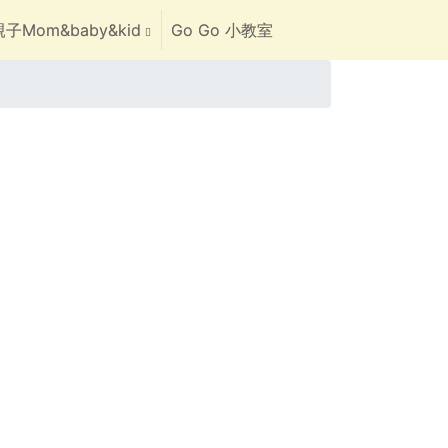
子Mom&baby&kid
Go Go 小教室