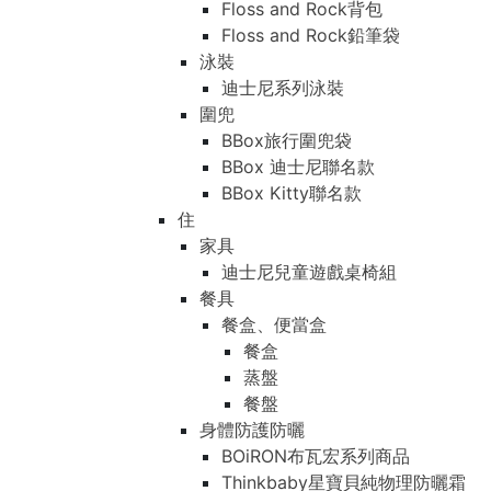
Floss and Rock背包
Floss and Rock鉛筆袋
泳裝
迪士尼系列泳裝
圍兜
BBox旅行圍兜袋
BBox 迪士尼聯名款
BBox Kitty聯名款
住
家具
迪士尼兒童遊戲桌椅組
餐具
餐盒、便當盒
餐盒
蒸盤
餐盤
身體防護防曬
BOiRON布瓦宏系列商品
Thinkbaby星寶貝純物理防曬霜