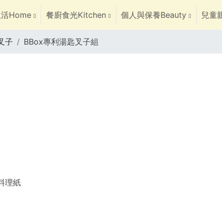
活Home
餐廚食光Kitchen
個人與保養Beauty
兒童親
叉子
BBox專利湯匙叉子組
焙料理紙