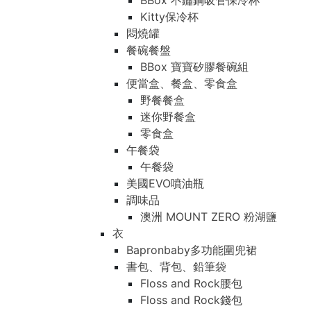
BBox 不鏽鋼吸管保冷杯
Kitty保冷杯
悶燒罐
餐碗餐盤
BBox 寶寶矽膠餐碗組
便當盒、餐盒、零食盒
野餐餐盒
迷你野餐盒
零食盒
午餐袋
午餐袋
美國EVO噴油瓶
調味品
澳洲 MOUNT ZERO 粉湖鹽
衣
Bapronbaby多功能圍兜裙
書包、背包、鉛筆袋
Floss and Rock腰包
Floss and Rock錢包