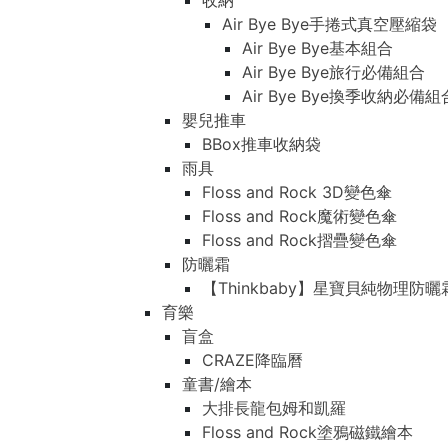
收納
Air Bye Bye手捲式真空壓縮袋
Air Bye Bye基本組合
Air Bye Bye旅行必備組合
Air Bye Bye換季收納必
嬰兒推車
BBox推車收納袋
雨具
Floss and Rock 3D變色傘
Floss and Rock魔術變色傘
Floss and Rock摺疊變色傘
防曬霜
【Thinkbaby】星寶貝純物理防曬
育樂
盲盒
CRAZE降臨曆
童書/繪本
大排長龍包姆和凱羅
Floss and Rock塗鴉磁鐵繪本