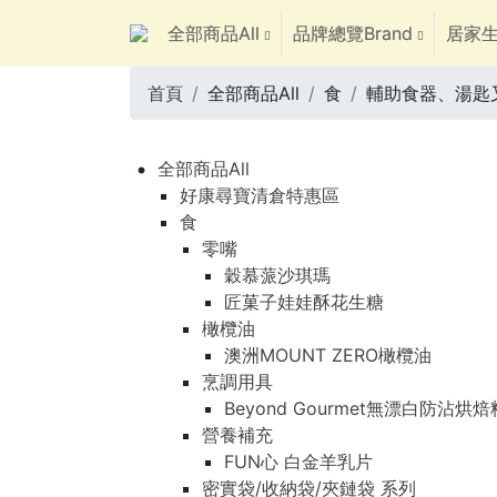
全部商品All
品牌總覽Brand
居家生
首頁
全部商品All
食
輔助食器、湯匙
全部商品All
好康尋寶清倉特惠區
食
零嘴
穀慕蒎沙琪瑪
匠菓子娃娃酥花生糖
橄欖油
澳洲MOUNT ZERO橄欖油
烹調用具
Beyond Gourmet無漂白防沾烘
營養補充
FUN心 白金羊乳片
密實袋/收納袋/夾鏈袋 系列