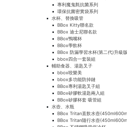
專利魔鬼氈抗菌系列
環保抗菌密實袋系列
水杯、替換吸管
BBox Kitty聯名款
BBox 迪士尼聯名款
BBox鴨嘴杯
BBox學飲杯
BBox 防漏學習水杯(第二代)升級
bbox四合一套裝組
輔助食器、湯匙叉子
bbox咬樂美
bbox多功能防掉鏈
BBox專利湯匙叉子組
BBox矽膠軟湯匙兩入組
BBox矽膠杯套 吸管組
水壺、水瓶
BBox Tritan直飲水壺(450ml600m
BBox Tritan隨行水壺(450ml600m