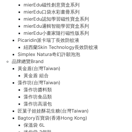
mierEdu磁性創意寶盒系列
mierEdu口袋水彩畫冊系列
mierEdu認知學習磁性寶盒系列
mierEdu邏輯智能學習寶盒系列
mierEdu小畫家隨行磁性版系列
Picaridin派卡瑞丁長效防蚊液
紐西蘭Skin Technology長效防蚊液
Simplex Natura奇幻許願泡泡
品牌總覽Brand
黃金盾(台灣Taiwan)
黃金盾 組合
藻作坊(台灣Taiwan)
藻作坊醬料類
藻作坊食品類
藻作坊高湯包
匠菓子娃娃酥花生糖(台灣Taiwan)
Bagtory百寶袋(香港Hong Kong)
保溫袋 6L