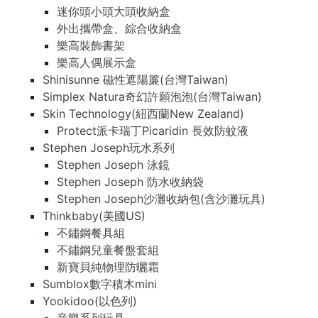
迷你頭小頭大頭收納盒
外出攜帶盒、綜合收納盒
樂高裝飾書架
樂高人偶展示盒
Shinisunne 磁性遮陽簾(台灣Taiwan)
Simplex Natura奇幻許願泡泡(台灣Taiwan)
Skin Technology(紐西蘭New Zealand)
Protect派卡瑞丁Picaridin 長效防蚊液
Stephen Joseph玩水系列
Stephen Joseph 泳鏡
Stephen Joseph 防水收納袋
Stephen Joseph沙灘收納包(含沙灘玩具)
Thinkbaby(美國US)
不鏽鋼餐具組
不鏽鋼兒童餐盤套組
新寶貝純物理防曬霜
Sumblox數字積木mini
Yookidoo(以色列)