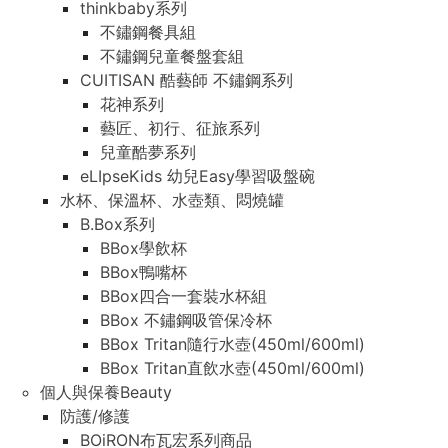
thinkbaby系列
不鏽鋼餐具組
不鏽鋼兒童餐盤套組
CUITISAN 酷藝師 不鏽鋼系列
花神系列
藝匠、初行、征旅系列
兒童酷夢系列
eLIpseKids 幼兒Easy學習吸盤碗
水杯、保溫杯、水壺類、悶燒罐
B.Box系列
BBox學飲杯
BBox鴨嘴杯
BBox四合一套裝水杯組
BBox 不鏽鋼吸管保冷杯
BBox Tritan隨行水壺(450ml/600ml)
BBox Tritan直飲水壺(450ml/600ml)
個人與保養Beauty
防護/修護
BOiRON布瓦宏系列商品