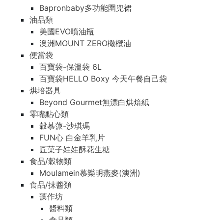
Bapronbaby多功能圍兜裙
油品類
美國EVO噴油瓶
澳洲MOUNT ZERO橄欖油
便當袋
百寶袋-保溫袋 6L
百寶袋HELLO Boxy 今天午餐自己袋
烘培器具
Beyond Gourmet無漂白烘焙紙
零嘴點心類
穀慕蒎-沙琪瑪
FUN心 白金羊乳片
匠菓子娃娃酥花生糖
食品/穀物類
Moulamein慕樂明燕麥(澳洲)
食品/抹醬類
藻作坊
醬料類