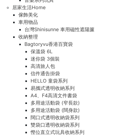
音樂系列玩具
居家生活Home
傢飾美化
車用物品
台灣Shinisunne 車用磁性遮陽簾
收納整理
Bagtoryvu香港百寶袋
保溫袋 6L
迷你袋 3個裝
高清旅人包
信件通告掛袋
HELLO 童袋系列
易攜式透明收納系列
A4、F4高清文件書袋
多用途活動袋 (窄長款)
多用途活動袋 (闊身款)
闊口式透明收納袋系列
雙袋口透明收納袋系列
慳位直立式玩具收納系列