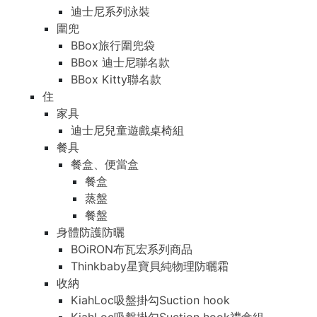
迪士尼系列泳裝
圍兜
BBox旅行圍兜袋
BBox 迪士尼聯名款
BBox Kitty聯名款
住
家具
迪士尼兒童遊戲桌椅組
餐具
餐盒、便當盒
餐盒
蒸盤
餐盤
身體防護防曬
BOiRON布瓦宏系列商品
Thinkbaby星寶貝純物理防曬霜
收納
KiahLoc吸盤掛勾Suction hook