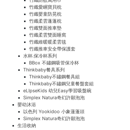
竹纖防蚊萬用巾
竹纖愛睏寶貝枕
竹纖嬰童防晃枕
竹纖柔雲蓬蓬枕
竹纖雙面推車墊
竹纖柔雲雙面睡窩
竹纖維暖暖柔雲毯
竹纖推車安全帶保護套
水杯.保冷杯系列
BBox 不鏽鋼吸管保冷杯
Thinkbaby餐具系列
Thinkbaby不鏽鋼餐具組
Thinkbaby不鏽鋼兒童餐盤套組
eLIpseKids 幼兒Easy學習吸盤碗
Simplex Natura奇幻許願泡泡
嬰幼沐浴
以色列 Yookidoo 小象蓮蓬頭
Simplex Natura奇幻許願泡泡
生活收納