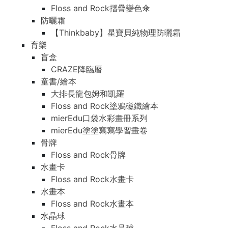
Floss and Rock摺疊變色傘
防曬霜
【Thinkbaby】星寶貝純物理防曬霜
育樂
盲盒
CRAZE降臨曆
童書/繪本
大排長龍包姆和凱羅
Floss and Rock塗鴉磁鐵繪本
mierEdu口袋水彩畫冊系列
mierEdu塗塗寫寫學習畫卷
骨牌
Floss and Rock骨牌
水畫卡
Floss and Rock水畫卡
水畫本
Floss and Rock水畫本
水晶球