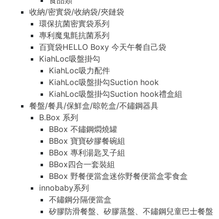
食品類
收納/密實袋/收納袋/夾鏈袋
環保抗菌密實袋系列
專利魔鬼氈抗菌系列
百寶袋HELLO Boxy 今天午餐自己袋
KiahLoc吸盤掛勾
KiahLoc吸力配件
KiahLoc吸盤掛勾Suction hook
KiahLoc吸盤掛勾Suction hook禮盒組
餐盤/餐具/保鮮盒/晾乾盒/不鏽鋼器具
B.Box 系列
BBox 不鏽鋼燜燒罐
BBox 寶寶矽膠餐碗組
BBox 專利湯匙叉子組
BBox四合一套裝組
BBox 野餐便當盒迷你野餐便當盒零食盒
innobaby系列
不鏽鋼分隔便當盒
矽膠防滑餐盤、矽膠蒸盤、不鏽鋼兒童巴士餐盤