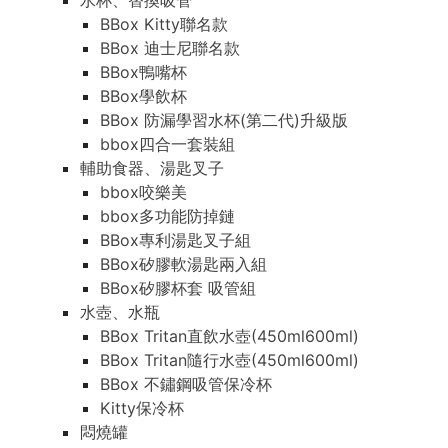
水杯、替換吸管
BBox Kitty聯名款
BBox 迪士尼聯名款
BBox鴨嘴杯
BBox學飲杯
BBox 防漏學習水杯(第二代)升級版
bbox四合一套裝組
輔助食器、湯匙叉子
bbox咬樂美
bbox多功能防掉鏈
BBox專利湯匙叉子組
BBox矽膠軟湯匙兩入組
BBox矽膠杯套 吸管組
水壺、水瓶
BBox Tritan直飲水壺(450ml600ml)
BBox Tritan隨行水壺(450ml600ml)
BBox 不鏽鋼吸管保冷杯
Kitty保冷杯
悶燒罐