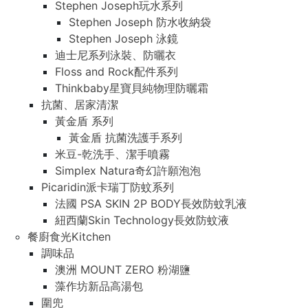
Stephen Joseph玩水系列
Stephen Joseph 防水收納袋
Stephen Joseph 泳鏡
迪士尼系列泳裝、防曬衣
Floss and Rock配件系列
Thinkbaby星寶貝純物理防曬霜
抗菌、居家清潔
黃金盾 系列
黃金盾 抗菌洗護手系列
米豆-乾洗手、潔手噴霧
Simplex Natura奇幻許願泡泡
Picaridin派卡瑞丁防蚊系列
法國 PSA SKIN 2P BODY長效防蚊乳液
紐西蘭Skin Technology長效防蚊液
餐廚食光Kitchen
調味品
澳洲 MOUNT ZERO 粉湖鹽
藻作坊新品高湯包
圍兜