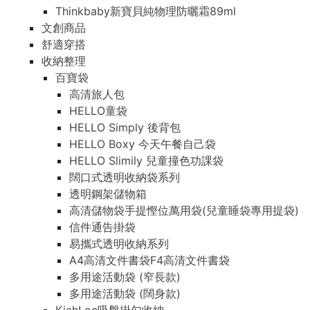
Thinkbaby新寶貝純物理防曬霜89ml
文創商品
舒適穿搭
收納整理
百寶袋
高清旅人包
HELLO童袋
HELLO Simply 後背包
HELLO Boxy 今天午餐自己袋
HELLO Slimily 兒童撞色功課袋
闊口式透明收納袋系列
透明鋼架儲物箱
高清儲物袋手提慳位萬用袋(兒童睡袋專用提袋)
信件通告掛袋
易攜式透明收納系列
A4高清文件書袋F4高清文件書袋
多用途活動袋 (窄長款)
多用途活動袋 (闊身款)