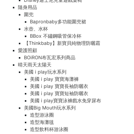
Disney迪士尼兒童遊戲桌椅
隨身用品
圍兜
Bapronbaby多功能圍兜裙
水壺、水杯
BBox 不鏽鋼吸管保冷杯
【Thinkbaby】新寶貝純物理防曬霜
愛護照顧
BOiRON布瓦宏系列商品
晴天雨天太陽天
美國 i play玩水系列
美國 i play 寶寶海灘褲
美國 i play 寶寶長袖防曬衣
美國 i play 寶寶短袖防曬衣
美國 i play寶寶泳褲戲水免穿尿布
美國Big Mouth玩水系列
造型游泳圈
造型海灘毯
造型飲料杯游泳圈