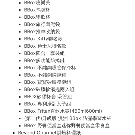
BBox咬樂美
BBox鴨嘴杯
BBox學飲杯
BBox旅行圍兜袋
BBox推車收納袋
BBox Kitty聯名款
BBox 迪士尼聯名款
BBox四合一套裝組
BBox多功能防掉鏈
BBox 不鏽鋼吸管保冷杯
BBox 不鏽鋼燜燒罐
BBox 寶寶矽膠餐碗組
BBox矽膠軟湯匙兩入組
BBOX矽膠杯套 吸管組
BBox 專利湯匙叉子組
BBox Tritan直飲水壺(450ml600ml)
(第二代)升級版 澳洲 BBox 防漏學習水杯
BBox 野餐便當盒迷你野餐便當盒零食盒
Beyond Gourmet烘焙料理紙