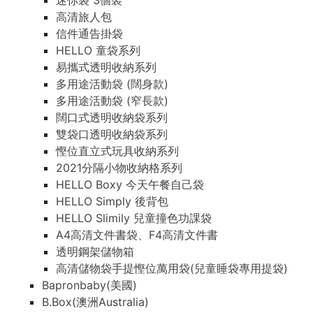
迷你袋 3個裝
高清旅人包
信件通告掛袋
HELLO 童袋系列
易攜式透明收納系列
多用途活動袋 (闊身款)
多用途活動袋 (窄長款)
闊口式透明收納袋系列
雙袋口透明收納袋系列
慳位直立式玩具收納系列
2021分隔小物收納格系列
HELLO Boxy 今天午餐自己袋
HELLO Simply 後背包
HELLO Slimily 兒童撞色功課袋
A4高清文件書袋、F4高清文件書
透明鋼架儲物箱
高清儲物袋手提慳位萬用袋(兒童睡袋專用提袋)
Bapronbaby(美國)
B.Box(澳洲Australia)