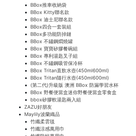
BBox推車收納袋
BBox Kitty聯名款
BBox 迪士尼聯名款
BBox四合一套裝組
BBox多功能防掉鏈
BBox 不鏽鋼燜燒罐
BBox 寶寶矽膠餐碗組
BBox 專利湯匙叉子組
BBox 不鏽鋼吸管保冷杯
BBox Tritan直飲水壺(450ml600ml)
BBox Tritan隨行水壺(450ml600ml)
(第二代)升級版 澳洲 BBox 防漏學習水杯
BBox 野餐便當盒迷你野餐便當盒零食盒
bbox矽膠軟湯匙兩入組
ZAZU好朋友
Maylily波蘭織品
竹纖柔雲毯
竹纖涼感萬用巾