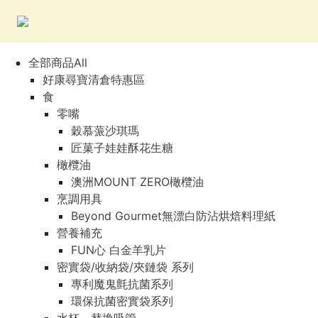
全部商品All
好康尋寶清倉特惠區
食
零嘴
穀慕蒎沙琪瑪
匠菓子娃娃酥花生糖
橄欖油
澳洲MOUNT ZERO橄欖油
烹調用具
Beyond Gourmet無漂白防沾烘焙料理紙
營養補充
FUN心 白金羊乳片
密實袋/收納袋/夾鏈袋 系列
專利魔鬼氈抗菌系列
環保抗菌密實袋系列