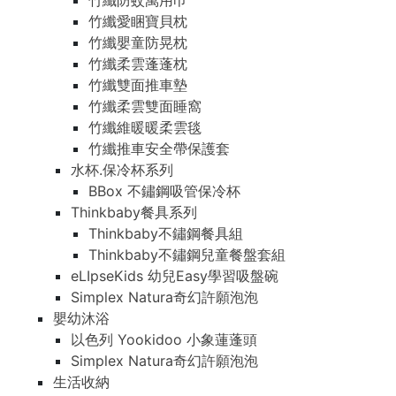
竹纖防蚊萬用巾
竹纖愛睏寶貝枕
竹纖嬰童防晃枕
竹纖柔雲蓬蓬枕
竹纖雙面推車墊
竹纖柔雲雙面睡窩
竹纖維暖暖柔雲毯
竹纖推車安全帶保護套
水杯.保冷杯系列
BBox 不鏽鋼吸管保冷杯
Thinkbaby餐具系列
Thinkbaby不鏽鋼餐具組
Thinkbaby不鏽鋼兒童餐盤套組
eLIpseKids 幼兒Easy學習吸盤碗
Simplex Natura奇幻許願泡泡
嬰幼沐浴
以色列 Yookidoo 小象蓮蓬頭
Simplex Natura奇幻許願泡泡
生活收納