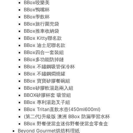
BBox咬樂美
BBox鴨嘴杯
BBox學飲杯
BBox旅行圍兜袋
BBox推車收納袋
BBox Kitty聯名款
BBox 迪士尼聯名款
BBox四合一套裝組
BBox多功能防掉鏈
BBox 不鏽鋼吸管保冷杯
BBox 不鏽鋼燜燒罐
BBox 寶寶矽膠餐碗組
BBox矽膠軟湯匙兩入組
BBOX矽膠杯套 吸管組
BBox 專利湯匙叉子組
BBox Tritan直飲水壺(450ml600ml)
(第二代)升級版 澳洲 BBox 防漏學習水杯
BBox 野餐便當盒迷你野餐便當盒零食盒
Beyond Gourmet烘焙料理紙