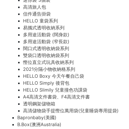
迷你袋 3個裝
高清旅人包
信件通告掛袋
HELLO 童袋系列
易攜式透明收納系列
多用途活動袋 (闊身款)
多用途活動袋 (窄長款)
闊口式透明收納袋系列
雙袋口透明收納袋系列
慳位直立式玩具收納系列
2021分隔小物收納格系列
HELLO Boxy 今天午餐自己袋
HELLO Simply 後背包
HELLO Slimily 兒童撞色功課袋
A4高清文件書袋、F4高清文件書
透明鋼架儲物箱
高清儲物袋手提慳位萬用袋(兒童睡袋專用提袋)
Bapronbaby(美國)
B.Box(澳洲Australia)