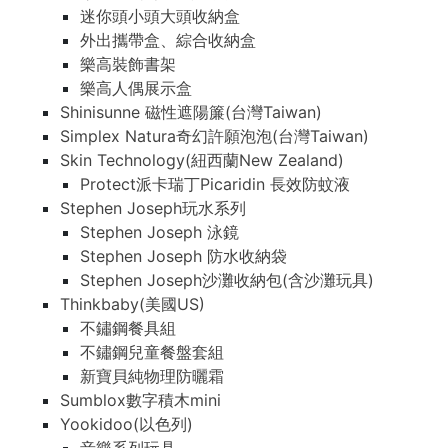
迷你頭小頭大頭收納盒
外出攜帶盒、綜合收納盒
樂高裝飾書架
樂高人偶展示盒
Shinisunne 磁性遮陽簾(台灣Taiwan)
Simplex Natura奇幻許願泡泡(台灣Taiwan)
Skin Technology(紐西蘭New Zealand)
Protect派卡瑞丁Picaridin 長效防蚊液
Stephen Joseph玩水系列
Stephen Joseph 泳鏡
Stephen Joseph 防水收納袋
Stephen Joseph沙灘收納包(含沙灘玩具)
Thinkbaby(美國US)
不鏽鋼餐具組
不鏽鋼兒童餐盤套組
新寶貝純物理防曬霜
Sumblox數字積木mini
Yookidoo(以色列)