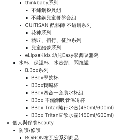
thinkbaby系列
不鏽鋼餐具組
不鏽鋼兒童餐盤套組
CUITISAN 酷藝師 不鏽鋼系列
花神系列
藝匠、初行、征旅系列
兒童酷夢系列
eLIpseKids 幼兒Easy學習吸盤碗
水杯、保溫杯、水壺類、悶燒罐
B.Box系列
BBox學飲杯
BBox鴨嘴杯
BBox四合一套裝水杯組
BBox 不鏽鋼吸管保冷杯
BBox Tritan隨行水壺(450ml/600ml)
BBox Tritan直飲水壺(450ml/600ml)
個人與保養Beauty
防護/修護
BOiRON布瓦宏系列商品