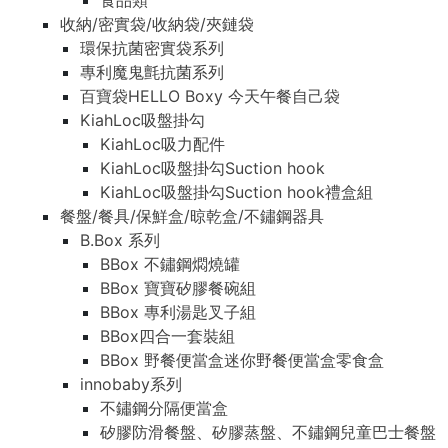
食品類
收納/密實袋/收納袋/夾鏈袋
環保抗菌密實袋系列
專利魔鬼氈抗菌系列
百寶袋HELLO Boxy 今天午餐自己袋
KiahLoc吸盤掛勾
KiahLoc吸力配件
KiahLoc吸盤掛勾Suction hook
KiahLoc吸盤掛勾Suction hook禮盒組
餐盤/餐具/保鮮盒/晾乾盒/不鏽鋼器具
B.Box 系列
BBox 不鏽鋼燜燒罐
BBox 寶寶矽膠餐碗組
BBox 專利湯匙叉子組
BBox四合一套裝組
BBox 野餐便當盒迷你野餐便當盒零食盒
innobaby系列
不鏽鋼分隔便當盒
矽膠防滑餐盤、矽膠蒸盤、不鏽鋼兒童巴士餐盤