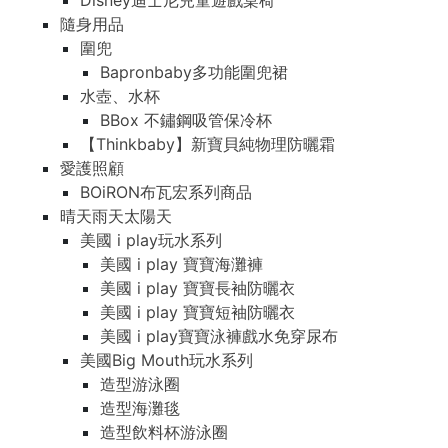
Disney迪士尼兒童遊戲桌椅
隨身用品
圍兜
Bapronbaby多功能圍兜裙
水壺、水杯
BBox 不鏽鋼吸管保冷杯
【Thinkbaby】新寶貝純物理防曬霜
愛護照顧
BOiRON布瓦宏系列商品
晴天雨天太陽天
美國 i play玩水系列
美國 i play 寶寶海灘褲
美國 i play 寶寶長袖防曬衣
美國 i play 寶寶短袖防曬衣
美國 i play寶寶泳褲戲水免穿尿布
美國Big Mouth玩水系列
造型游泳圈
造型海灘毯
造型飲料杯游泳圈