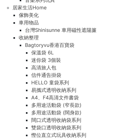
音樂系列玩具
居家生活Home
傢飾美化
車用物品
台灣Shinisunne 車用磁性遮陽簾
收納整理
Bagtoryvu香港百寶袋
保溫袋 6L
迷你袋 3個裝
高清旅人包
信件通告掛袋
HELLO 童袋系列
易攜式透明收納系列
A4、F4高清文件書袋
多用途活動袋 (窄長款)
多用途活動袋 (闊身款)
闊口式透明收納袋系列
雙袋口透明收納袋系列
慳位直立式玩具收納系列