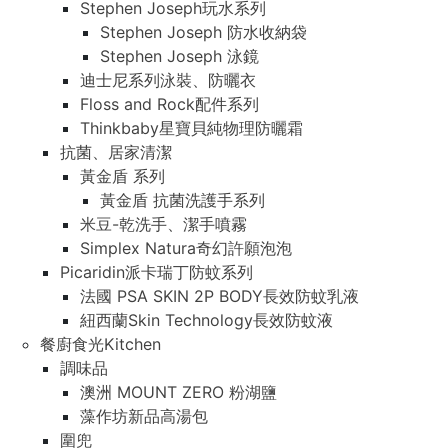
Stephen Joseph玩水系列
Stephen Joseph 防水收納袋
Stephen Joseph 泳鏡
迪士尼系列泳裝、防曬衣
Floss and Rock配件系列
Thinkbaby星寶貝純物理防曬霜
抗菌、居家清潔
黃金盾 系列
黃金盾 抗菌洗護手系列
米豆-乾洗手、潔手噴霧
Simplex Natura奇幻許願泡泡
Picaridin派卡瑞丁防蚊系列
法國 PSA SKIN 2P BODY長效防蚊乳液
紐西蘭Skin Technology長效防蚊液
餐廚食光Kitchen
調味品
澳洲 MOUNT ZERO 粉湖鹽
藻作坊新品高湯包
圍兜