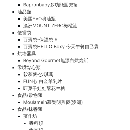
Bapronbaby多功能圍兜裙
油品類
美國EVO噴油瓶
澳洲MOUNT ZERO橄欖油
便當袋
百寶袋-保溫袋 6L
百寶袋HELLO Boxy 今天午餐自己袋
烘培器具
Beyond Gourmet無漂白烘焙紙
零嘴點心類
穀慕蒎-沙琪瑪
FUN心 白金羊乳片
匠菓子娃娃酥花生糖
食品/穀物類
Moulamein慕樂明燕麥(澳洲)
食品/抹醬類
藻作坊
醬料類