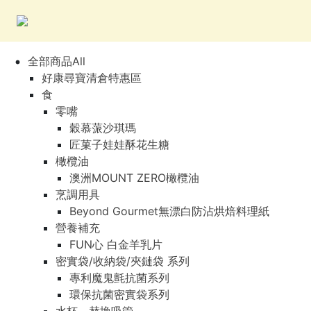
全部商品All
好康尋寶清倉特惠區
食
零嘴
穀慕蒎沙琪瑪
匠菓子娃娃酥花生糖
橄欖油
澳洲MOUNT ZERO橄欖油
烹調用具
Beyond Gourmet無漂白防沾烘焙料理紙
營養補充
FUN心 白金羊乳片
密實袋/收納袋/夾鏈袋 系列
專利魔鬼氈抗菌系列
環保抗菌密實袋系列