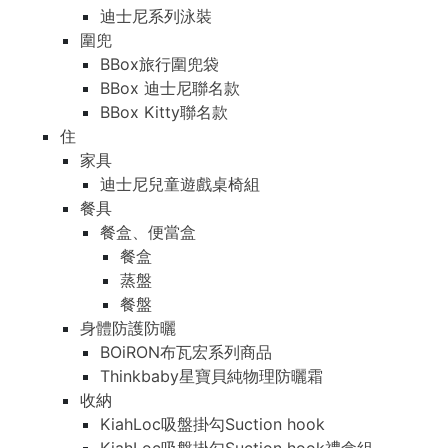
迪士尼系列泳裝
圍兜
BBox旅行圍兜袋
BBox 迪士尼聯名款
BBox Kitty聯名款
住
家具
迪士尼兒童遊戲桌椅組
餐具
餐盒、便當盒
餐盒
蒸盤
餐盤
身體防護防曬
BOiRON布瓦宏系列商品
Thinkbaby星寶貝純物理防曬霜
收納
KiahLoc吸盤掛勾Suction hook