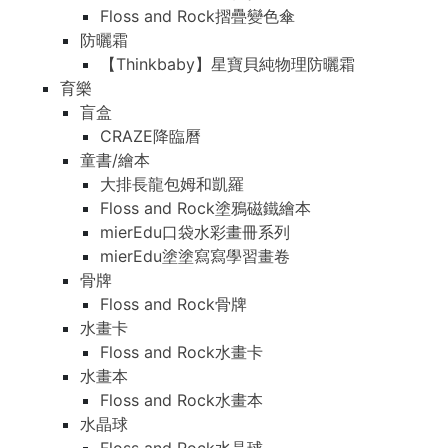
Floss and Rock摺疊變色傘
防曬霜
【Thinkbaby】星寶貝純物理防曬霜
育樂
盲盒
CRAZE降臨曆
童書/繪本
大排長龍包姆和凱羅
Floss and Rock塗鴉磁鐵繪本
mierEdu口袋水彩畫冊系列
mierEdu塗塗寫寫學習畫卷
骨牌
Floss and Rock骨牌
水畫卡
Floss and Rock水畫卡
水畫本
Floss and Rock水畫本
水晶球