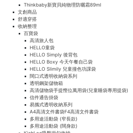
Thinkbaby新寶貝純物理防曬霜89ml
文創商品
舒適穿搭
收納整理
百寶袋
高清旅人包
HELLO童袋
HELLO Simply 後背包
HELLO Boxy 今天午餐自己袋
HELLO Slimily 兒童撞色功課袋
闊口式透明收納袋系列
透明鋼架儲物箱
高清儲物袋手提慳位萬用袋(兒童睡袋專用提袋)
信件通告掛袋
易攜式透明收納系列
A4高清文件書袋F4高清文件書袋
多用途活動袋 (窄長款)
多用途活動袋 (闊身款)