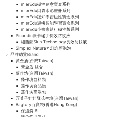
mierEdu磁性創意寶盒系列
mierEdu口袋水彩畫冊系列
mierEdu認知學習磁性寶盒系列
mierEdu邏輯智能學習寶盒系列
mierEdu小畫家隨行磁性版系列
Picaridin派卡瑞丁長效防蚊液
紐西蘭Skin Technology長效防蚊液
Simplex Natura奇幻許願泡泡
品牌總覽Brand
黃金盾(台灣Taiwan)
黃金盾 組合
藻作坊(台灣Taiwan)
藻作坊醬料類
藻作坊食品類
藻作坊高湯包
匠菓子娃娃酥花生糖(台灣Taiwan)
Bagtory百寶袋(香港Hong Kong)
保溫袋 6L