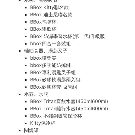
水杯、替換吸管
BBox Kitty聯名款
BBox 迪士尼聯名款
BBox鴨嘴杯
BBox學飲杯
BBox 防漏學習水杯(第二代)升級版
bbox四合一套裝組
輔助食器、湯匙叉子
bbox咬樂美
bbox多功能防掉鏈
BBox專利湯匙叉子組
BBox矽膠軟湯匙兩入組
BBox矽膠杯套 吸管組
水壺、水瓶
BBox Tritan直飲水壺(450ml600ml)
BBox Tritan隨行水壺(450ml600ml)
BBox 不鏽鋼吸管保冷杯
Kitty保冷杯
悶燒罐