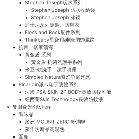
Stephen Joseph玩水系列
Stephen Joseph 防水收納袋
Stephen Joseph 泳鏡
迪士尼系列泳裝、防曬衣
Floss and Rock配件系列
Thinkbaby星寶貝純物理防曬霜
抗菌、居家清潔
黃金盾 系列
黃金盾 抗菌洗護手系列
米豆-乾洗手、潔手噴霧
Simplex Natura奇幻許願泡泡
Picaridin派卡瑞丁防蚊系列
法國 PSA SKIN 2P BODY長效防蚊乳液
紐西蘭Skin Technology長效防蚊液
餐廚食光Kitchen
調味品
澳洲 MOUNT ZERO 粉湖鹽
藻作坊新品高湯包
圍兜