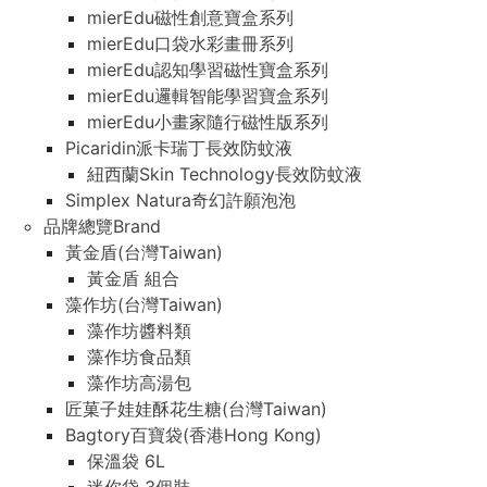
mierEdu磁性創意寶盒系列
mierEdu口袋水彩畫冊系列
mierEdu認知學習磁性寶盒系列
mierEdu邏輯智能學習寶盒系列
mierEdu小畫家隨行磁性版系列
Picaridin派卡瑞丁長效防蚊液
紐西蘭Skin Technology長效防蚊液
Simplex Natura奇幻許願泡泡
品牌總覽Brand
黃金盾(台灣Taiwan)
黃金盾 組合
藻作坊(台灣Taiwan)
藻作坊醬料類
藻作坊食品類
藻作坊高湯包
匠菓子娃娃酥花生糖(台灣Taiwan)
Bagtory百寶袋(香港Hong Kong)
保溫袋 6L