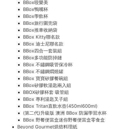
BBox咬樂美
BBox鴨嘴杯
BBox學飲杯
BBox旅行圍兜袋
BBox推車收納袋
BBox Kitty聯名款
BBox 迪士尼聯名款
BBox四合一套裝組
BBox多功能防掉鏈
BBox 不鏽鋼吸管保冷杯
BBox 不鏽鋼燜燒罐
BBox 寶寶矽膠餐碗組
BBox矽膠軟湯匙兩入組
BBOX矽膠杯套 吸管組
BBox 專利湯匙叉子組
BBox Tritan直飲水壺(450ml600ml)
(第二代)升級版 澳洲 BBox 防漏學習水杯
BBox 野餐便當盒迷你野餐便當盒零食盒
Beyond Gourmet烘焙料理紙