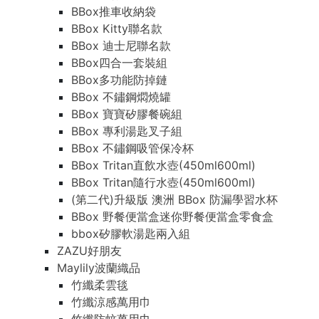
BBox推車收納袋
BBox Kitty聯名款
BBox 迪士尼聯名款
BBox四合一套裝組
BBox多功能防掉鏈
BBox 不鏽鋼燜燒罐
BBox 寶寶矽膠餐碗組
BBox 專利湯匙叉子組
BBox 不鏽鋼吸管保冷杯
BBox Tritan直飲水壺(450ml600ml)
BBox Tritan隨行水壺(450ml600ml)
(第二代)升級版 澳洲 BBox 防漏學習水杯
BBox 野餐便當盒迷你野餐便當盒零食盒
bbox矽膠軟湯匙兩入組
ZAZU好朋友
Maylily波蘭織品
竹纖柔雲毯
竹纖涼感萬用巾