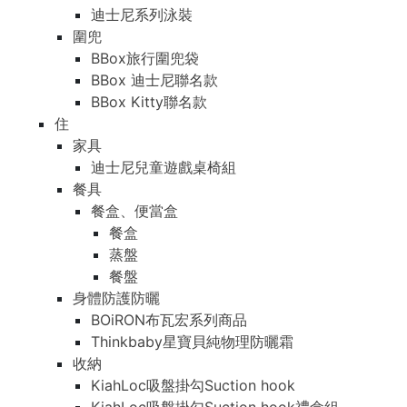
迪士尼系列泳裝
圍兜
BBox旅行圍兜袋
BBox 迪士尼聯名款
BBox Kitty聯名款
住
家具
迪士尼兒童遊戲桌椅組
餐具
餐盒、便當盒
餐盒
蒸盤
餐盤
身體防護防曬
BOiRON布瓦宏系列商品
Thinkbaby星寶貝純物理防曬霜
收納
KiahLoc吸盤掛勾Suction hook