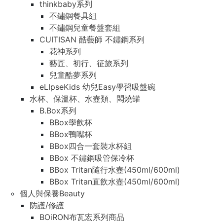
thinkbaby系列
不鏽鋼餐具組
不鏽鋼兒童餐盤套組
CUITISAN 酷藝師 不鏽鋼系列
花神系列
藝匠、初行、征旅系列
兒童酷夢系列
eLIpseKids 幼兒Easy學習吸盤碗
水杯、保溫杯、水壺類、悶燒罐
B.Box系列
BBox學飲杯
BBox鴨嘴杯
BBox四合一套裝水杯組
BBox 不鏽鋼吸管保冷杯
BBox Tritan隨行水壺(450ml/600ml)
BBox Tritan直飲水壺(450ml/600ml)
個人與保養Beauty
防護/修護
BOiRON布瓦宏系列商品