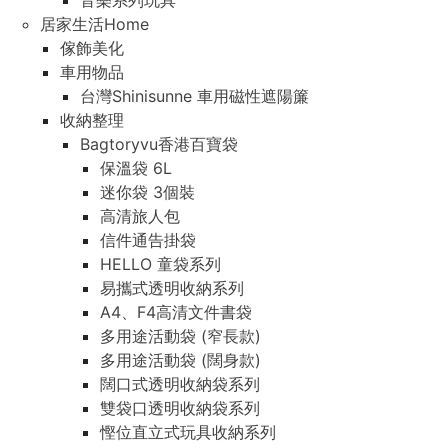
音樂系列玩具
居家生活Home
傢飾美化
車用物品
台灣Shinisunne 車用磁性遮陽簾
收納整理
Bagtoryvu香港百寶袋
保溫袋 6L
迷你袋 3個裝
高清旅人包
信件通告掛袋
HELLO 童袋系列
易攜式透明收納系列
A4、F4高清文件書袋
多用途活動袋 (窄長款)
多用途活動袋 (闊身款)
闊口式透明收納袋系列
雙袋口透明收納袋系列
慳位直立式玩具收納系列