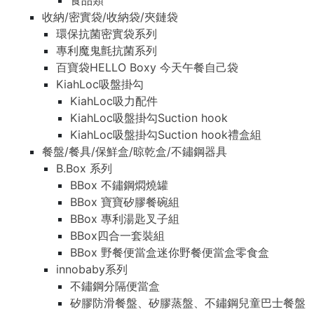
食品類
收納/密實袋/收納袋/夾鏈袋
環保抗菌密實袋系列
專利魔鬼氈抗菌系列
百寶袋HELLO Boxy 今天午餐自己袋
KiahLoc吸盤掛勾
KiahLoc吸力配件
KiahLoc吸盤掛勾Suction hook
KiahLoc吸盤掛勾Suction hook禮盒組
餐盤/餐具/保鮮盒/晾乾盒/不鏽鋼器具
B.Box 系列
BBox 不鏽鋼燜燒罐
BBox 寶寶矽膠餐碗組
BBox 專利湯匙叉子組
BBox四合一套裝組
BBox 野餐便當盒迷你野餐便當盒零食盒
innobaby系列
不鏽鋼分隔便當盒
矽膠防滑餐盤、矽膠蒸盤、不鏽鋼兒童巴士餐盤