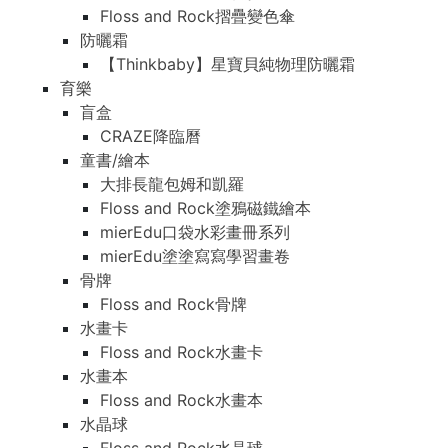
Floss and Rock摺疊變色傘
防曬霜
【Thinkbaby】星寶貝純物理防曬霜
育樂
盲盒
CRAZE降臨曆
童書/繪本
大排長龍包姆和凱羅
Floss and Rock塗鴉磁鐵繪本
mierEdu口袋水彩畫冊系列
mierEdu塗塗寫寫學習畫卷
骨牌
Floss and Rock骨牌
水畫卡
Floss and Rock水畫卡
水畫本
Floss and Rock水畫本
水晶球