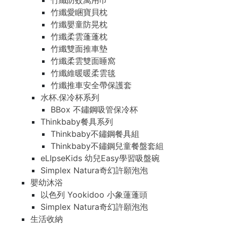
竹纖防蚊萬用巾
竹纖愛睏寶貝枕
竹纖嬰童防晃枕
竹纖柔雲蓬蓬枕
竹纖雙面推車墊
竹纖柔雲雙面睡窩
竹纖維暖暖柔雲毯
竹纖推車安全帶保護套
水杯.保冷杯系列
BBox 不鏽鋼吸管保冷杯
Thinkbaby餐具系列
Thinkbaby不鏽鋼餐具組
Thinkbaby不鏽鋼兒童餐盤套組
eLIpseKids 幼兒Easy學習吸盤碗
Simplex Natura奇幻許願泡泡
嬰幼沐浴
以色列 Yookidoo 小象蓮蓬頭
Simplex Natura奇幻許願泡泡
生活收納