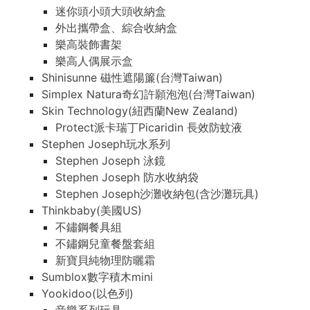
迷你頭小頭大頭收納盒
外出攜帶盒、綜合收納盒
樂高裝飾書架
樂高人偶展示盒
Shinisunne 磁性遮陽簾(台灣Taiwan)
Simplex Natura奇幻許願泡泡(台灣Taiwan)
Skin Technology(紐西蘭New Zealand)
Protect派卡瑞丁Picaridin 長效防蚊液
Stephen Joseph玩水系列
Stephen Joseph 泳鏡
Stephen Joseph 防水收納袋
Stephen Joseph沙灘收納包(含沙灘玩具)
Thinkbaby(美國US)
不鏽鋼餐具組
不鏽鋼兒童餐盤套組
新寶貝純物理防曬霜
Sumblox數字積木mini
Yookidoo(以色列)