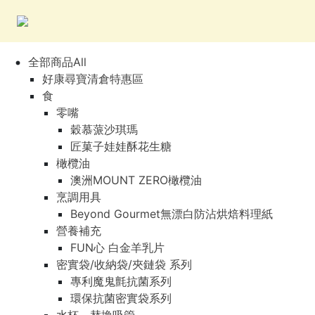
全部商品All
好康尋寶清倉特惠區
食
零嘴
穀慕蒎沙琪瑪
匠菓子娃娃酥花生糖
橄欖油
澳洲MOUNT ZERO橄欖油
烹調用具
Beyond Gourmet無漂白防沾烘焙料理紙
營養補充
FUN心 白金羊乳片
密實袋/收納袋/夾鏈袋 系列
專利魔鬼氈抗菌系列
環保抗菌密實袋系列