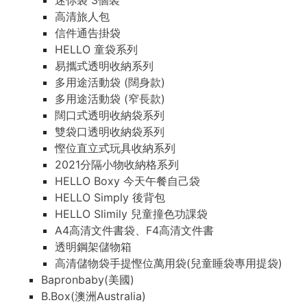
迷你袋 3個裝
高清旅人包
信件通告掛袋
HELLO 童袋系列
易攜式透明收納系列
多用途活動袋 (闊身款)
多用途活動袋 (窄長款)
闊口式透明收納袋系列
雙袋口透明收納袋系列
慳位直立式玩具收納系列
2021分隔小物收納格系列
HELLO Boxy 今天午餐自己袋
HELLO Simply 後背包
HELLO Slimily 兒童撞色功課袋
A4高清文件書袋、F4高清文件書
透明鋼架儲物箱
高清儲物袋手提慳位萬用袋(兒童睡袋專用提袋)
Bapronbaby(美國)
B.Box(澳洲Australia)