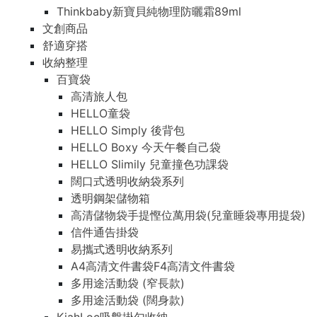
Thinkbaby新寶貝純物理防曬霜89ml
文創商品
舒適穿搭
收納整理
百寶袋
高清旅人包
HELLO童袋
HELLO Simply 後背包
HELLO Boxy 今天午餐自己袋
HELLO Slimily 兒童撞色功課袋
闊口式透明收納袋系列
透明鋼架儲物箱
高清儲物袋手提慳位萬用袋(兒童睡袋專用提袋)
信件通告掛袋
易攜式透明收納系列
A4高清文件書袋F4高清文件書袋
多用途活動袋 (窄長款)
多用途活動袋 (闊身款)