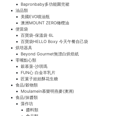
Bapronbaby多功能圍兜裙
油品類
美國EVO噴油瓶
澳洲MOUNT ZERO橄欖油
便當袋
百寶袋-保溫袋 6L
百寶袋HELLO Boxy 今天午餐自己袋
烘培器具
Beyond Gourmet無漂白烘焙紙
零嘴點心類
穀慕蒎-沙琪瑪
FUN心 白金羊乳片
匠菓子娃娃酥花生糖
食品/穀物類
Moulamein慕樂明燕麥(澳洲)
食品/抹醬類
藻作坊
醬料類