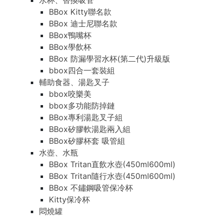
水杯、替換吸管
BBox Kitty聯名款
BBox 迪士尼聯名款
BBox鴨嘴杯
BBox學飲杯
BBox 防漏學習水杯(第二代)升級版
bbox四合一套裝組
輔助食器、湯匙叉子
bbox咬樂美
bbox多功能防掉鏈
BBox專利湯匙叉子組
BBox矽膠軟湯匙兩入組
BBox矽膠杯套 吸管組
水壺、水瓶
BBox Tritan直飲水壺(450ml600ml)
BBox Tritan隨行水壺(450ml600ml)
BBox 不鏽鋼吸管保冷杯
Kitty保冷杯
悶燒罐