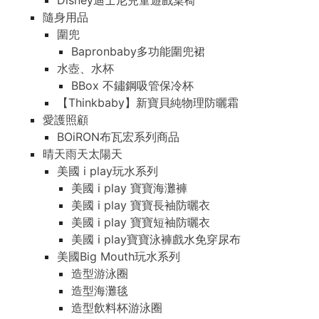
Disney迪士尼兒童遊戲桌椅
隨身用品
圍兜
Bapronbaby多功能圍兜裙
水壺、水杯
BBox 不鏽鋼吸管保冷杯
【Thinkbaby】新寶貝純物理防曬霜
愛護照顧
BOiRON布瓦宏系列商品
晴天雨天太陽天
美國 i play玩水系列
美國 i play 寶寶海灘褲
美國 i play 寶寶長袖防曬衣
美國 i play 寶寶短袖防曬衣
美國 i play寶寶泳褲戲水免穿尿布
美國Big Mouth玩水系列
造型游泳圈
造型海灘毯
造型飲料杯游泳圈