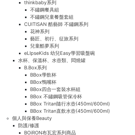
thinkbaby系列
不鏽鋼餐具組
不鏽鋼兒童餐盤套組
CUITISAN 酷藝師 不鏽鋼系列
花神系列
藝匠、初行、征旅系列
兒童酷夢系列
eLIpseKids 幼兒Easy學習吸盤碗
水杯、保溫杯、水壺類、悶燒罐
B.Box系列
BBox學飲杯
BBox鴨嘴杯
BBox四合一套裝水杯組
BBox 不鏽鋼吸管保冷杯
BBox Tritan隨行水壺(450ml/600ml)
BBox Tritan直飲水壺(450ml/600ml)
個人與保養Beauty
防護/修護
BOiRON布瓦宏系列商品