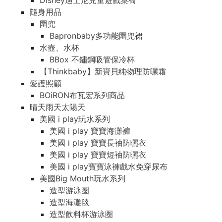
Disney迪士尼兒童遊戲桌椅
隨身用品
圍兜
Bapronbaby多功能圍兜裙
水壺、水杯
BBox 不鏽鋼吸管保冷杯
【Thinkbaby】新寶貝純物理防曬霜
愛護照顧
BOiRON布瓦宏系列商品
晴天雨天太陽天
美國 i play玩水系列
美國 i play 寶寶海灘褲
美國 i play 寶寶長袖防曬衣
美國 i play 寶寶短袖防曬衣
美國 i play寶寶泳褲戲水免穿尿布
美國Big Mouth玩水系列
造型游泳圈
造型海灘毯
造型飲料杯游泳圈