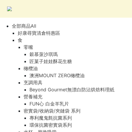
全部商品All
好康尋寶清倉特惠區
食
零嘴
穀慕蒎沙琪瑪
匠菓子娃娃酥花生糖
橄欖油
澳洲MOUNT ZERO橄欖油
烹調用具
Beyond Gourmet無漂白防沾烘焙料理紙
營養補充
FUN心 白金羊乳片
密實袋/收納袋/夾鏈袋 系列
專利魔鬼氈抗菌系列
環保抗菌密實袋系列