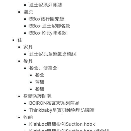
迪士尼系列泳裝
圍兜
BBox旅行圍兜袋
BBox 迪士尼聯名款
BBox Kitty聯名款
住
家具
迪士尼兒童遊戲桌椅組
餐具
餐盒、便當盒
餐盒
蒸盤
餐盤
身體防護防曬
BOiRON布瓦宏系列商品
Thinkbaby星寶貝純物理防曬霜
收納
KiahLoc吸盤掛勾Suction hook