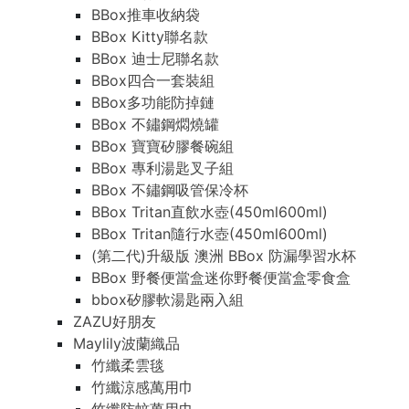
BBox推車收納袋
BBox Kitty聯名款
BBox 迪士尼聯名款
BBox四合一套裝組
BBox多功能防掉鏈
BBox 不鏽鋼燜燒罐
BBox 寶寶矽膠餐碗組
BBox 專利湯匙叉子組
BBox 不鏽鋼吸管保冷杯
BBox Tritan直飲水壺(450ml600ml)
BBox Tritan隨行水壺(450ml600ml)
(第二代)升級版 澳洲 BBox 防漏學習水杯
BBox 野餐便當盒迷你野餐便當盒零食盒
bbox矽膠軟湯匙兩入組
ZAZU好朋友
Maylily波蘭織品
竹纖柔雲毯
竹纖涼感萬用巾