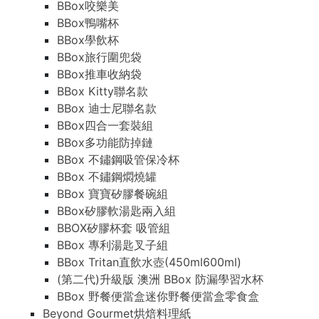
BBox咬樂美
BBox鴨嘴杯
BBox學飲杯
BBox旅行圍兜袋
BBox推車收納袋
BBox Kitty聯名款
BBox 迪士尼聯名款
BBox四合一套裝組
BBox多功能防掉鏈
BBox 不鏽鋼吸管保冷杯
BBox 不鏽鋼燜燒罐
BBox 寶寶矽膠餐碗組
BBox矽膠軟湯匙兩入組
BBOX矽膠杯套 吸管組
BBox 專利湯匙叉子組
BBox Tritan直飲水壺(450ml600ml)
(第二代)升級版 澳洲 BBox 防漏學習水杯
BBox 野餐便當盒迷你野餐便當盒零食盒
Beyond Gourmet烘焙料理紙