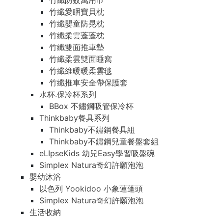
竹纖防蚊萬用巾
竹纖愛睏寶貝枕
竹纖嬰童防晃枕
竹纖柔雲蓬蓬枕
竹纖雙面推車墊
竹纖柔雲雙面睡窩
竹纖維暖暖柔雲毯
竹纖推車安全帶保護套
水杯.保冷杯系列
BBox 不鏽鋼吸管保冷杯
Thinkbaby餐具系列
Thinkbaby不鏽鋼餐具組
Thinkbaby不鏽鋼兒童餐盤套組
eLIpseKids 幼兒Easy學習吸盤碗
Simplex Natura奇幻許願泡泡
嬰幼沐浴
以色列 Yookidoo 小象蓮蓬頭
Simplex Natura奇幻許願泡泡
生活收納