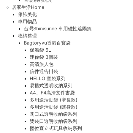
音樂系列玩具
居家生活Home
傢飾美化
車用物品
台灣Shinisunne 車用磁性遮陽簾
收納整理
Bagtoryvu香港百寶袋
保溫袋 6L
迷你袋 3個裝
高清旅人包
信件通告掛袋
HELLO 童袋系列
易攜式透明收納系列
A4、F4高清文件書袋
多用途活動袋 (窄長款)
多用途活動袋 (闊身款)
闊口式透明收納袋系列
雙袋口透明收納袋系列
慳位直立式玩具收納系列