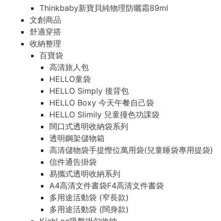
Thinkbaby新寶貝純物理防曬霜89ml
文創商品
舒適穿搭
收納整理
百寶袋
高清旅人包
HELLO童袋
HELLO Simply 後背包
HELLO Boxy 今天午餐自己袋
HELLO Slimily 兒童撞色功課袋
闊口式透明收納袋系列
透明鋼架儲物箱
高清儲物袋手提慳位萬用袋(兒童睡袋專用提袋)
信件通告掛袋
易攜式透明收納系列
A4高清文件書袋F4高清文件書袋
多用途活動袋 (窄長款)
多用途活動袋 (闊身款)