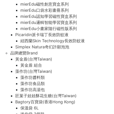
mierEdu磁性創意寶盒系列
mierEdu口袋水彩畫冊系列
mierEdu認知學習磁性寶盒系列
mierEdu邏輯智能學習寶盒系列
mierEdu小畫家隨行磁性版系列
Picaridin派卡瑞丁長效防蚊液
紐西蘭Skin Technology長效防蚊液
Simplex Natura奇幻許願泡泡
品牌總覽Brand
黃金盾(台灣Taiwan)
黃金盾 組合
藻作坊(台灣Taiwan)
藻作坊醬料類
藻作坊食品類
藻作坊高湯包
匠菓子娃娃酥花生糖(台灣Taiwan)
Bagtory百寶袋(香港Hong Kong)
保溫袋 6L