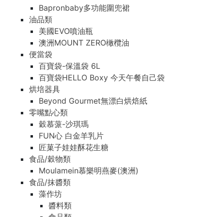
Bapronbaby多功能圍兜裙
油品類
美國EVO噴油瓶
澳洲MOUNT ZERO橄欖油
便當袋
百寶袋-保溫袋 6L
百寶袋HELLO Boxy 今天午餐自己袋
烘培器具
Beyond Gourmet無漂白烘焙紙
零嘴點心類
穀慕蒎-沙琪瑪
FUN心 白金羊乳片
匠菓子娃娃酥花生糖
食品/穀物類
Moulamein慕樂明燕麥(澳洲)
食品/抹醬類
藻作坊
醬料類