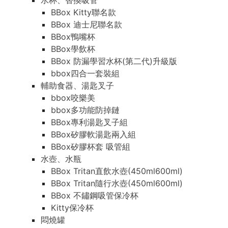
水杯、替換吸管
BBox Kitty聯名款
BBox 迪士尼聯名款
BBox鴨嘴杯
BBox學飲杯
BBox 防漏學習水杯(第二代)升級版
bbox四合一套裝組
輔助食器、湯匙叉子
bbox咬樂美
bbox多功能防掉鏈
BBox專利湯匙叉子組
BBox矽膠軟湯匙兩入組
BBox矽膠杯套 吸管組
水壺、水瓶
BBox Tritan直飲水壺(450ml600ml)
BBox Tritan隨行水壺(450ml600ml)
BBox 不鏽鋼吸管保冷杯
Kitty保冷杯
悶燒罐