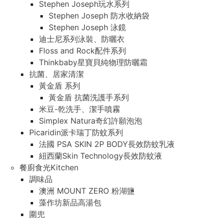
Stephen Joseph玩水系列
Stephen Joseph 防水收納袋
Stephen Joseph 泳鏡
迪士尼系列泳裝、防曬衣
Floss and Rock配件系列
Thinkbaby星寶貝純物理防曬霜
抗菌、居家清潔
黃金盾 系列
黃金盾 抗菌洗護手系列
米豆-乾洗手、潔手噴霧
Simplex Natura奇幻許願泡泡
Picaridin派卡瑞丁防蚊系列
法國 PSA SKIN 2P BODY長效防蚊乳液
紐西蘭Skin Technology長效防蚊液
餐廚食光Kitchen
調味品
澳洲 MOUNT ZERO 粉湖鹽
藻作坊新品高湯包
圍兜