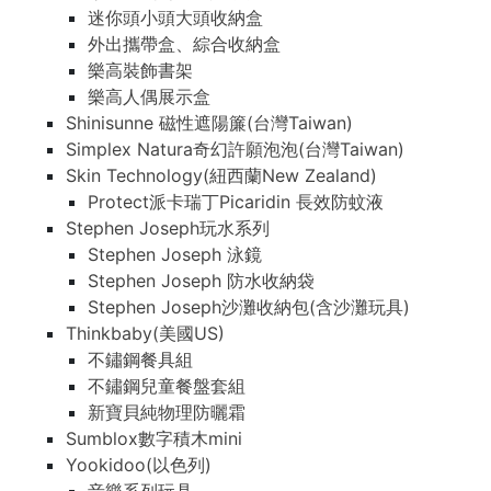
迷你頭小頭大頭收納盒
外出攜帶盒、綜合收納盒
樂高裝飾書架
樂高人偶展示盒
Shinisunne 磁性遮陽簾(台灣Taiwan)
Simplex Natura奇幻許願泡泡(台灣Taiwan)
Skin Technology(紐西蘭New Zealand)
Protect派卡瑞丁Picaridin 長效防蚊液
Stephen Joseph玩水系列
Stephen Joseph 泳鏡
Stephen Joseph 防水收納袋
Stephen Joseph沙灘收納包(含沙灘玩具)
Thinkbaby(美國US)
不鏽鋼餐具組
不鏽鋼兒童餐盤套組
新寶貝純物理防曬霜
Sumblox數字積木mini
Yookidoo(以色列)