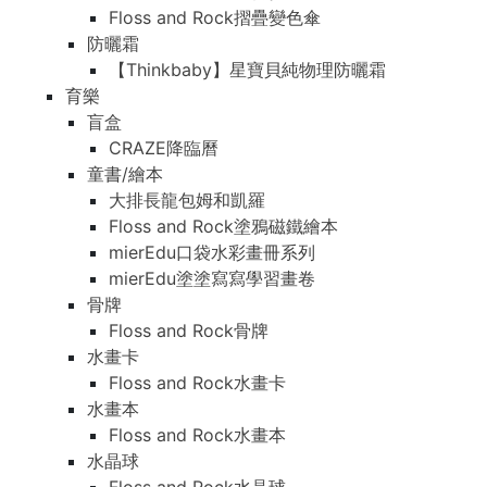
Floss and Rock摺疊變色傘
防曬霜
【Thinkbaby】星寶貝純物理防曬霜
育樂
盲盒
CRAZE降臨曆
童書/繪本
大排長龍包姆和凱羅
Floss and Rock塗鴉磁鐵繪本
mierEdu口袋水彩畫冊系列
mierEdu塗塗寫寫學習畫卷
骨牌
Floss and Rock骨牌
水畫卡
Floss and Rock水畫卡
水畫本
Floss and Rock水畫本
水晶球