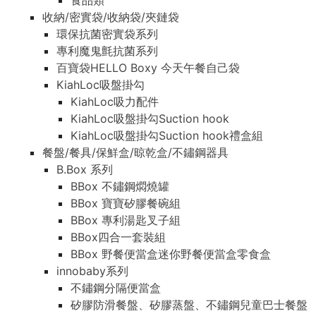
食品類
收納/密實袋/收納袋/夾鏈袋
環保抗菌密實袋系列
專利魔鬼氈抗菌系列
百寶袋HELLO Boxy 今天午餐自己袋
KiahLoc吸盤掛勾
KiahLoc吸力配件
KiahLoc吸盤掛勾Suction hook
KiahLoc吸盤掛勾Suction hook禮盒組
餐盤/餐具/保鮮盒/晾乾盒/不鏽鋼器具
B.Box 系列
BBox 不鏽鋼燜燒罐
BBox 寶寶矽膠餐碗組
BBox 專利湯匙叉子組
BBox四合一套裝組
BBox 野餐便當盒迷你野餐便當盒零食盒
innobaby系列
不鏽鋼分隔便當盒
矽膠防滑餐盤、矽膠蒸盤、不鏽鋼兒童巴士餐盤