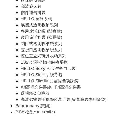
迷你袋 3個裝
高清旅人包
信件通告掛袋
HELLO 童袋系列
易攜式透明收納系列
多用途活動袋 (闊身款)
多用途活動袋 (窄長款)
闊口式透明收納袋系列
雙袋口透明收納袋系列
慳位直立式玩具收納系列
2021分隔小物收納格系列
HELLO Boxy 今天午餐自己袋
HELLO Simply 後背包
HELLO Slimily 兒童撞色功課袋
A4高清文件書袋、F4高清文件書
透明鋼架儲物箱
高清儲物袋手提慳位萬用袋(兒童睡袋專用提袋)
Bapronbaby(美國)
B.Box(澳洲Australia)