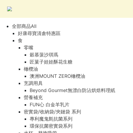
全部商品All
好康尋寶清倉特惠區
食
零嘴
穀慕蒎沙琪瑪
匠菓子娃娃酥花生糖
橄欖油
澳洲MOUNT ZERO橄欖油
烹調用具
Beyond Gourmet無漂白防沾烘焙料理紙
營養補充
FUN心 白金羊乳片
密實袋/收納袋/夾鏈袋 系列
專利魔鬼氈抗菌系列
環保抗菌密實袋系列