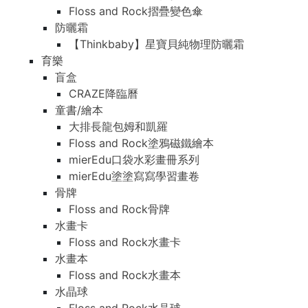
Floss and Rock摺疊變色傘
防曬霜
【Thinkbaby】星寶貝純物理防曬霜
育樂
盲盒
CRAZE降臨曆
童書/繪本
大排長龍包姆和凱羅
Floss and Rock塗鴉磁鐵繪本
mierEdu口袋水彩畫冊系列
mierEdu塗塗寫寫學習畫卷
骨牌
Floss and Rock骨牌
水畫卡
Floss and Rock水畫卡
水畫本
Floss and Rock水畫本
水晶球