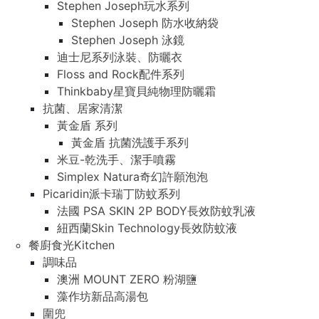
Stephen Joseph玩水系列
Stephen Joseph 防水收納袋
Stephen Joseph 泳鏡
迪士尼系列泳裝、防曬衣
Floss and Rock配件系列
Thinkbaby星寶貝純物理防曬霜
抗菌、居家清潔
黃金盾 系列
黃金盾 抗菌洗護手系列
米豆-乾洗手、潔手噴霧
Simplex Natura奇幻許願泡泡
Picaridin派卡瑞丁防蚊系列
法國 PSA SKIN 2P BODY長效防蚊乳液
紐西蘭Skin Technology長效防蚊液
餐廚食光Kitchen
調味品
澳洲 MOUNT ZERO 粉湖鹽
藻作坊新品高湯包
圍兜