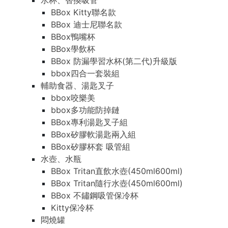
水杯、替換吸管
BBox Kitty聯名款
BBox 迪士尼聯名款
BBox鴨嘴杯
BBox學飲杯
BBox 防漏學習水杯(第二代)升級版
bbox四合一套裝組
輔助食器、湯匙叉子
bbox咬樂美
bbox多功能防掉鏈
BBox專利湯匙叉子組
BBox矽膠軟湯匙兩入組
BBox矽膠杯套 吸管組
水壺、水瓶
BBox Tritan直飲水壺(450ml600ml)
BBox Tritan隨行水壺(450ml600ml)
BBox 不鏽鋼吸管保冷杯
Kitty保冷杯
悶燒罐