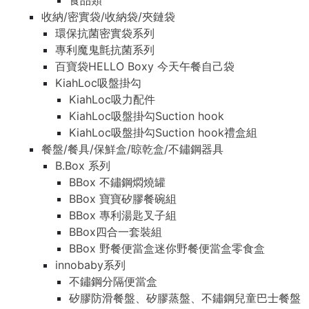
食品類
收納/密實袋/收納袋/夾鏈袋
環保抗菌密實袋系列
專利魔鬼氈抗菌系列
百寶袋HELLO Boxy 今天午餐自己袋
KiahLoc吸盤掛勾
KiahLoc吸力配件
KiahLoc吸盤掛勾Suction hook
KiahLoc吸盤掛勾Suction hook禮盒組
餐盤/餐具/保鮮盒/晾乾盒/不鏽鋼器具
B.Box 系列
BBox 不鏽鋼燜燒罐
BBox 寶寶矽膠餐碗組
BBox 專利湯匙叉子組
BBox四合一套裝組
BBox 野餐便當盒迷你野餐便當盒零食盒
innobaby系列
不鏽鋼分隔便當盒
矽膠防滑餐盤、矽膠蒸盤、不鏽鋼兒童巴士餐盤