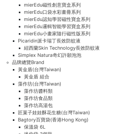
mierEdu磁性創意寶盒系列
mierEdu口袋水彩畫冊系列
mierEdu認知學習磁性寶盒系列
mierEdu邏輯智能學習寶盒系列
mierEdu小畫家隨行磁性版系列
Picaridin派卡瑞丁長效防蚊液
紐西蘭Skin Technology長效防蚊液
Simplex Natura奇幻許願泡泡
品牌總覽Brand
黃金盾(台灣Taiwan)
黃金盾 組合
藻作坊(台灣Taiwan)
藻作坊醬料類
藻作坊食品類
藻作坊高湯包
匠菓子娃娃酥花生糖(台灣Taiwan)
Bagtory百寶袋(香港Hong Kong)
保溫袋 6L