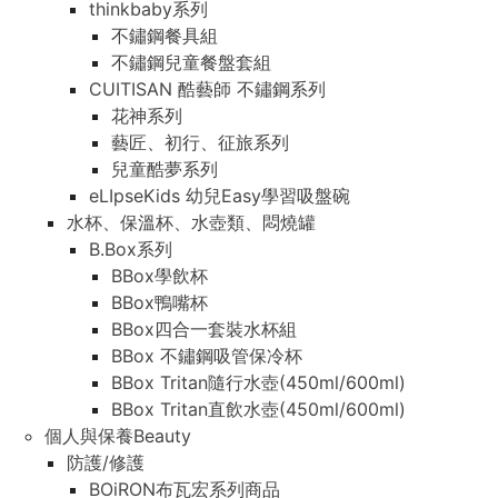
thinkbaby系列
不鏽鋼餐具組
不鏽鋼兒童餐盤套組
CUITISAN 酷藝師 不鏽鋼系列
花神系列
藝匠、初行、征旅系列
兒童酷夢系列
eLIpseKids 幼兒Easy學習吸盤碗
水杯、保溫杯、水壺類、悶燒罐
B.Box系列
BBox學飲杯
BBox鴨嘴杯
BBox四合一套裝水杯組
BBox 不鏽鋼吸管保冷杯
BBox Tritan隨行水壺(450ml/600ml)
BBox Tritan直飲水壺(450ml/600ml)
個人與保養Beauty
防護/修護
BOiRON布瓦宏系列商品