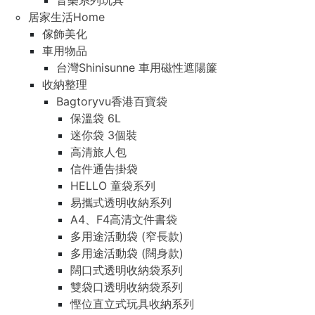
音樂系列玩具
居家生活Home
傢飾美化
車用物品
台灣Shinisunne 車用磁性遮陽簾
收納整理
Bagtoryvu香港百寶袋
保溫袋 6L
迷你袋 3個裝
高清旅人包
信件通告掛袋
HELLO 童袋系列
易攜式透明收納系列
A4、F4高清文件書袋
多用途活動袋 (窄長款)
多用途活動袋 (闊身款)
闊口式透明收納袋系列
雙袋口透明收納袋系列
慳位直立式玩具收納系列