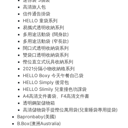
迷你袋 3個裝
高清旅人包
信件通告掛袋
HELLO 童袋系列
易攜式透明收納系列
多用途活動袋 (闊身款)
多用途活動袋 (窄長款)
闊口式透明收納袋系列
雙袋口透明收納袋系列
慳位直立式玩具收納系列
2021分隔小物收納格系列
HELLO Boxy 今天午餐自己袋
HELLO Simply 後背包
HELLO Slimily 兒童撞色功課袋
A4高清文件書袋、F4高清文件書
透明鋼架儲物箱
高清儲物袋手提慳位萬用袋(兒童睡袋專用提袋)
Bapronbaby(美國)
B.Box(澳洲Australia)