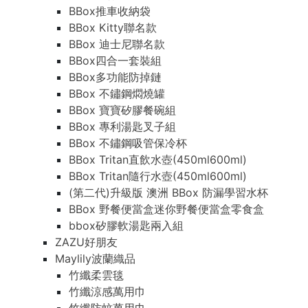
BBox推車收納袋
BBox Kitty聯名款
BBox 迪士尼聯名款
BBox四合一套裝組
BBox多功能防掉鏈
BBox 不鏽鋼燜燒罐
BBox 寶寶矽膠餐碗組
BBox 專利湯匙叉子組
BBox 不鏽鋼吸管保冷杯
BBox Tritan直飲水壺(450ml600ml)
BBox Tritan隨行水壺(450ml600ml)
(第二代)升級版 澳洲 BBox 防漏學習水杯
BBox 野餐便當盒迷你野餐便當盒零食盒
bbox矽膠軟湯匙兩入組
ZAZU好朋友
Maylily波蘭織品
竹纖柔雲毯
竹纖涼感萬用巾