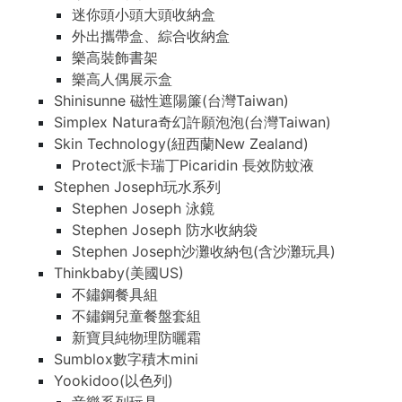
迷你頭小頭大頭收納盒
外出攜帶盒、綜合收納盒
樂高裝飾書架
樂高人偶展示盒
Shinisunne 磁性遮陽簾(台灣Taiwan)
Simplex Natura奇幻許願泡泡(台灣Taiwan)
Skin Technology(紐西蘭New Zealand)
Protect派卡瑞丁Picaridin 長效防蚊液
Stephen Joseph玩水系列
Stephen Joseph 泳鏡
Stephen Joseph 防水收納袋
Stephen Joseph沙灘收納包(含沙灘玩具)
Thinkbaby(美國US)
不鏽鋼餐具組
不鏽鋼兒童餐盤套組
新寶貝純物理防曬霜
Sumblox數字積木mini
Yookidoo(以色列)