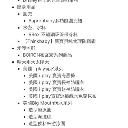
Disney迪士尼兒童遊戲桌椅
隨身用品
圍兜
Bapronbaby多功能圍兜裙
水壺、水杯
BBox 不鏽鋼吸管保冷杯
【Thinkbaby】新寶貝純物理防曬霜
愛護照顧
BOiRON布瓦宏系列商品
晴天雨天太陽天
美國 i play玩水系列
美國 i play 寶寶海灘褲
美國 i play 寶寶長袖防曬衣
美國 i play 寶寶短袖防曬衣
美國 i play寶寶泳褲戲水免穿尿布
美國Big Mouth玩水系列
造型游泳圈
造型海灘毯
造型飲料杯游泳圈