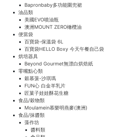
Bapronbaby多功能圍兜裙
油品類
美國EVO噴油瓶
澳洲MOUNT ZERO橄欖油
便當袋
百寶袋-保溫袋 6L
百寶袋HELLO Boxy 今天午餐自己袋
烘培器具
Beyond Gourmet無漂白烘焙紙
零嘴點心類
穀慕蒎-沙琪瑪
FUN心 白金羊乳片
匠菓子娃娃酥花生糖
食品/穀物類
Moulamein慕樂明燕麥(澳洲)
食品/抹醬類
藻作坊
醬料類