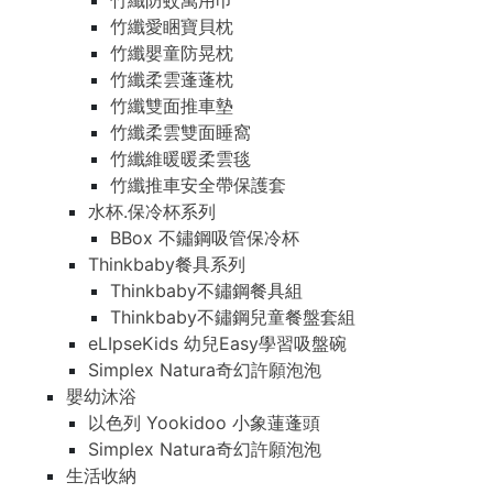
竹纖防蚊萬用巾
竹纖愛睏寶貝枕
竹纖嬰童防晃枕
竹纖柔雲蓬蓬枕
竹纖雙面推車墊
竹纖柔雲雙面睡窩
竹纖維暖暖柔雲毯
竹纖推車安全帶保護套
水杯.保冷杯系列
BBox 不鏽鋼吸管保冷杯
Thinkbaby餐具系列
Thinkbaby不鏽鋼餐具組
Thinkbaby不鏽鋼兒童餐盤套組
eLIpseKids 幼兒Easy學習吸盤碗
Simplex Natura奇幻許願泡泡
嬰幼沐浴
以色列 Yookidoo 小象蓮蓬頭
Simplex Natura奇幻許願泡泡
生活收納