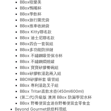
BBox咬樂美
BBox鴨嘴杯
BBox學飲杯
BBox旅行圍兜袋
BBox推車收納袋
BBox Kitty聯名款
BBox 迪士尼聯名款
BBox四合一套裝組
BBox多功能防掉鏈
BBox 不鏽鋼吸管保冷杯
BBox 不鏽鋼燜燒罐
BBox 寶寶矽膠餐碗組
BBox矽膠軟湯匙兩入組
BBOX矽膠杯套 吸管組
BBox 專利湯匙叉子組
BBox Tritan直飲水壺(450ml600ml)
(第二代)升級版 澳洲 BBox 防漏學習水杯
BBox 野餐便當盒迷你野餐便當盒零食盒
Beyond Gourmet烘焙料理紙