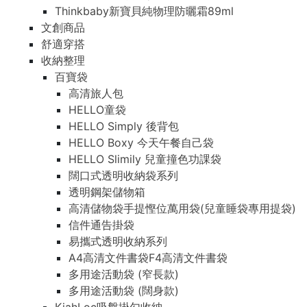
Thinkbaby新寶貝純物理防曬霜89ml
文創商品
舒適穿搭
收納整理
百寶袋
高清旅人包
HELLO童袋
HELLO Simply 後背包
HELLO Boxy 今天午餐自己袋
HELLO Slimily 兒童撞色功課袋
闊口式透明收納袋系列
透明鋼架儲物箱
高清儲物袋手提慳位萬用袋(兒童睡袋專用提袋)
信件通告掛袋
易攜式透明收納系列
A4高清文件書袋F4高清文件書袋
多用途活動袋 (窄長款)
多用途活動袋 (闊身款)