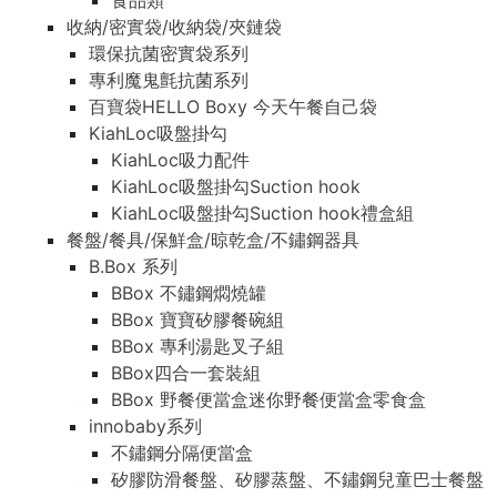
食品類
收納/密實袋/收納袋/夾鏈袋
環保抗菌密實袋系列
專利魔鬼氈抗菌系列
百寶袋HELLO Boxy 今天午餐自己袋
KiahLoc吸盤掛勾
KiahLoc吸力配件
KiahLoc吸盤掛勾Suction hook
KiahLoc吸盤掛勾Suction hook禮盒組
餐盤/餐具/保鮮盒/晾乾盒/不鏽鋼器具
B.Box 系列
BBox 不鏽鋼燜燒罐
BBox 寶寶矽膠餐碗組
BBox 專利湯匙叉子組
BBox四合一套裝組
BBox 野餐便當盒迷你野餐便當盒零食盒
innobaby系列
不鏽鋼分隔便當盒
矽膠防滑餐盤、矽膠蒸盤、不鏽鋼兒童巴士餐盤