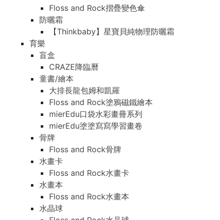
Floss and Rock摺疊變色傘
防曬霜
【Thinkbaby】星寶貝純物理防曬霜
育樂
盲盒
CRAZE降臨曆
童書/繪本
大排長龍包姆和凱羅
Floss and Rock塗鴉磁鐵繪本
mierEdu口袋水彩畫冊系列
mierEdu塗塗寫寫學習畫卷
骨牌
Floss and Rock骨牌
水畫卡
Floss and Rock水畫卡
水畫本
Floss and Rock水畫本
水晶球