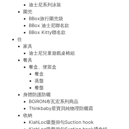
迪士尼系列泳裝
圍兜
BBox旅行圍兜袋
BBox 迪士尼聯名款
BBox Kitty聯名款
住
家具
迪士尼兒童遊戲桌椅組
餐具
餐盒、便當盒
餐盒
蒸盤
餐盤
身體防護防曬
BOiRON布瓦宏系列商品
Thinkbaby星寶貝純物理防曬霜
收納
KiahLoc吸盤掛勾Suction hook