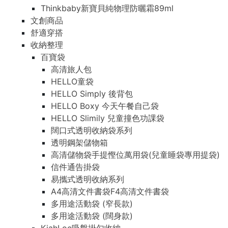
Thinkbaby新寶貝純物理防曬霜89ml
文創商品
舒適穿搭
收納整理
百寶袋
高清旅人包
HELLO童袋
HELLO Simply 後背包
HELLO Boxy 今天午餐自己袋
HELLO Slimily 兒童撞色功課袋
闊口式透明收納袋系列
透明鋼架儲物箱
高清儲物袋手提慳位萬用袋(兒童睡袋專用提袋)
信件通告掛袋
易攜式透明收納系列
A4高清文件書袋F4高清文件書袋
多用途活動袋 (窄長款)
多用途活動袋 (闊身款)