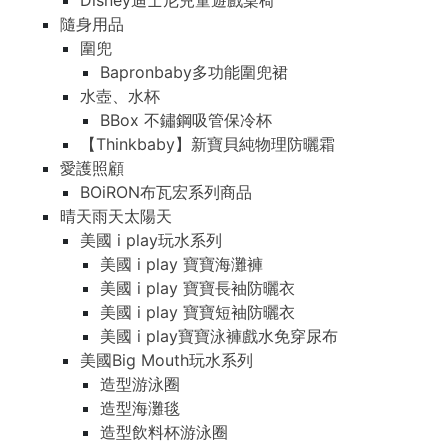
Disney迪士尼兒童遊戲桌椅
隨身用品
圍兜
Bapronbaby多功能圍兜裙
水壺、水杯
BBox 不鏽鋼吸管保冷杯
【Thinkbaby】新寶貝純物理防曬霜
愛護照顧
BOiRON布瓦宏系列商品
晴天雨天太陽天
美國 i play玩水系列
美國 i play 寶寶海灘褲
美國 i play 寶寶長袖防曬衣
美國 i play 寶寶短袖防曬衣
美國 i play寶寶泳褲戲水免穿尿布
美國Big Mouth玩水系列
造型游泳圈
造型海灘毯
造型飲料杯游泳圈