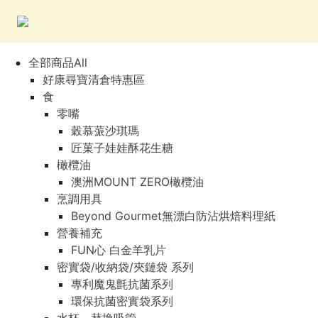
全部商品All
好康尋寶清倉特惠區
食
零嘴
穀慕蒎沙琪瑪
匠菓子娃娃酥花生糖
橄欖油
澳洲MOUNT ZERO橄欖油
烹調用具
Beyond Gourmet無漂白防沾烘焙料理紙
營養補充
FUN心 白金羊乳片
密實袋/收納袋/夾鏈袋 系列
專利魔鬼氈抗菌系列
環保抗菌密實袋系列