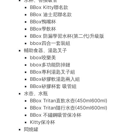
水杯、替換吸管
BBox Kitty聯名款
BBox 迪士尼聯名款
BBox鴨嘴杯
BBox學飲杯
BBox 防漏學習水杯(第二代)升級版
bbox四合一套裝組
輔助食器、湯匙叉子
bbox咬樂美
bbox多功能防掉鏈
BBox專利湯匙叉子組
BBox矽膠軟湯匙兩入組
BBox矽膠杯套 吸管組
水壺、水瓶
BBox Tritan直飲水壺(450ml600ml)
BBox Tritan隨行水壺(450ml600ml)
BBox 不鏽鋼吸管保冷杯
Kitty保冷杯
悶燒罐