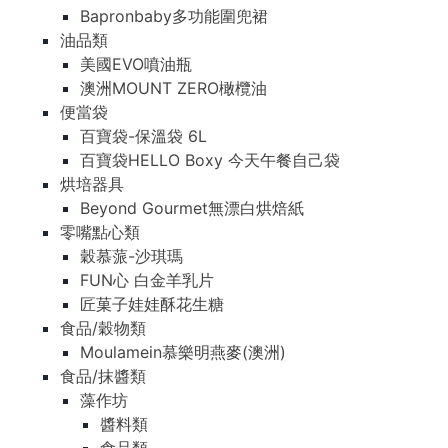
Bapronbaby多功能圍兜裙
油品類
美國EVO噴油瓶
澳洲MOUNT ZERO橄欖油
便當袋
百寶袋-保溫袋 6L
百寶袋HELLO Boxy 今天午餐自己袋
烘培器具
Beyond Gourmet無漂白烘焙紙
零嘴點心類
穀慕蒎-沙琪瑪
FUN心 白金羊乳片
匠菓子娃娃酥花生糖
食品/穀物類
Moulamein慕樂明燕麥(澳洲)
食品/抹醬類
藻作坊
醬料類