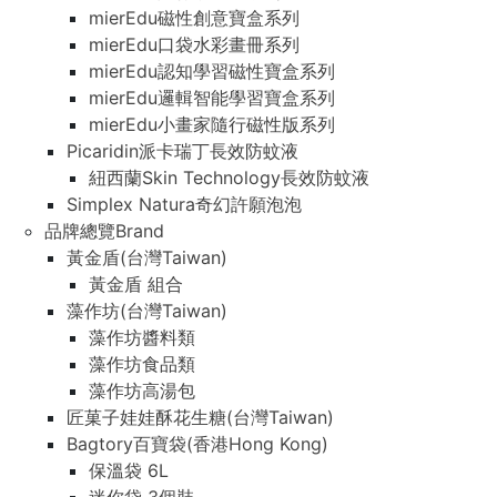
mierEdu磁性創意寶盒系列
mierEdu口袋水彩畫冊系列
mierEdu認知學習磁性寶盒系列
mierEdu邏輯智能學習寶盒系列
mierEdu小畫家隨行磁性版系列
Picaridin派卡瑞丁長效防蚊液
紐西蘭Skin Technology長效防蚊液
Simplex Natura奇幻許願泡泡
品牌總覽Brand
黃金盾(台灣Taiwan)
黃金盾 組合
藻作坊(台灣Taiwan)
藻作坊醬料類
藻作坊食品類
藻作坊高湯包
匠菓子娃娃酥花生糖(台灣Taiwan)
Bagtory百寶袋(香港Hong Kong)
保溫袋 6L