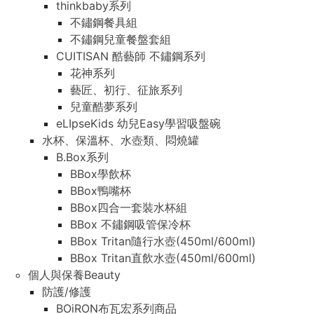
thinkbaby系列
不鏽鋼餐具組
不鏽鋼兒童餐盤套組
CUITISAN 酷藝師 不鏽鋼系列
花神系列
藝匠、初行、征旅系列
兒童酷夢系列
eLIpseKids 幼兒Easy學習吸盤碗
水杯、保溫杯、水壺類、悶燒罐
B.Box系列
BBox學飲杯
BBox鴨嘴杯
BBox四合一套裝水杯組
BBox 不鏽鋼吸管保冷杯
BBox Tritan隨行水壺(450ml/600ml)
BBox Tritan直飲水壺(450ml/600ml)
個人與保養Beauty
防護/修護
BOiRON布瓦宏系列商品