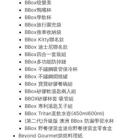
BBox咬樂美
BBox鴨嘴杯
BBox學飲杯
BBox旅行圍兜袋
BBox推車收納袋
BBox Kitty聯名款
BBox 迪士尼聯名款
BBox四合一套裝組
BBox多功能防掉鏈
BBox 不鏽鋼吸管保冷杯
BBox 不鏽鋼燜燒罐
BBox 寶寶矽膠餐碗組
BBox矽膠軟湯匙兩入組
BBOX矽膠杯套 吸管組
BBox 專利湯匙叉子組
BBox Tritan直飲水壺(450ml600ml)
(第二代)升級版 澳洲 BBox 防漏學習水杯
BBox 野餐便當盒迷你野餐便當盒零食盒
Beyond Gourmet烘焙料理紙