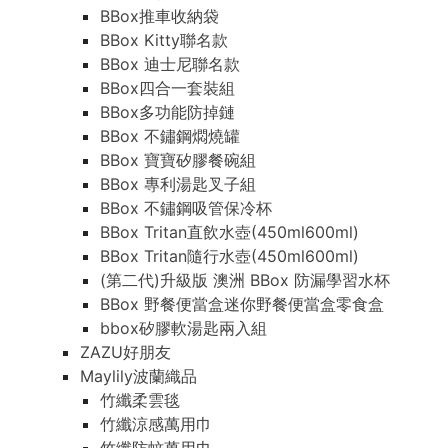
BBox推車收納袋
BBox Kitty聯名款
BBox 迪士尼聯名款
BBox四合一套裝組
BBox多功能防掉鏈
BBox 不鏽鋼燜燒罐
BBox 寶寶矽膠餐碗組
BBox 專利湯匙叉子組
BBox 不鏽鋼吸管保冷杯
BBox Tritan直飲水壺(450ml600ml)
BBox Tritan隨行水壺(450ml600ml)
(第二代)升級版 澳洲 BBox 防漏學習水杯
BBox 野餐便當盒迷你野餐便當盒零食盒
bbox矽膠軟湯匙兩入組
ZAZU好朋友
Maylily波蘭織品
竹纖柔雲毯
竹纖涼感萬用巾