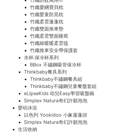
竹纖防蚊萬用巾
竹纖愛睏寶貝枕
竹纖嬰童防晃枕
竹纖柔雲蓬蓬枕
竹纖雙面推車墊
竹纖柔雲雙面睡窩
竹纖維暖暖柔雲毯
竹纖推車安全帶保護套
水杯.保冷杯系列
BBox 不鏽鋼吸管保冷杯
Thinkbaby餐具系列
Thinkbaby不鏽鋼餐具組
Thinkbaby不鏽鋼兒童餐盤套組
eLIpseKids 幼兒Easy學習吸盤碗
Simplex Natura奇幻許願泡泡
嬰幼沐浴
以色列 Yookidoo 小象蓮蓬頭
Simplex Natura奇幻許願泡泡
生活收納