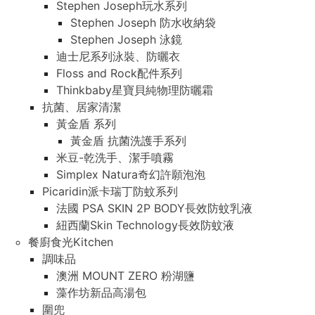
Stephen Joseph玩水系列
Stephen Joseph 防水收納袋
Stephen Joseph 泳鏡
迪士尼系列泳裝、防曬衣
Floss and Rock配件系列
Thinkbaby星寶貝純物理防曬霜
抗菌、居家清潔
黃金盾 系列
黃金盾 抗菌洗護手系列
米豆-乾洗手、潔手噴霧
Simplex Natura奇幻許願泡泡
Picaridin派卡瑞丁防蚊系列
法國 PSA SKIN 2P BODY長效防蚊乳液
紐西蘭Skin Technology長效防蚊液
餐廚食光Kitchen
調味品
澳洲 MOUNT ZERO 粉湖鹽
藻作坊新品高湯包
圍兜