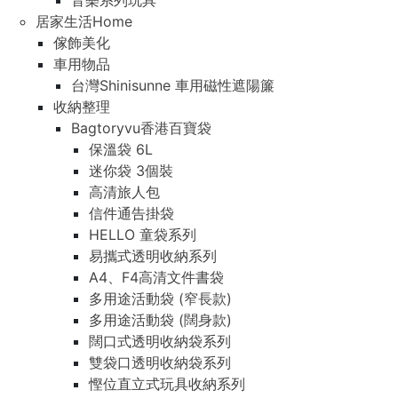
音樂系列玩具
居家生活Home
傢飾美化
車用物品
台灣Shinisunne 車用磁性遮陽簾
收納整理
Bagtoryvu香港百寶袋
保溫袋 6L
迷你袋 3個裝
高清旅人包
信件通告掛袋
HELLO 童袋系列
易攜式透明收納系列
A4、F4高清文件書袋
多用途活動袋 (窄長款)
多用途活動袋 (闊身款)
闊口式透明收納袋系列
雙袋口透明收納袋系列
慳位直立式玩具收納系列