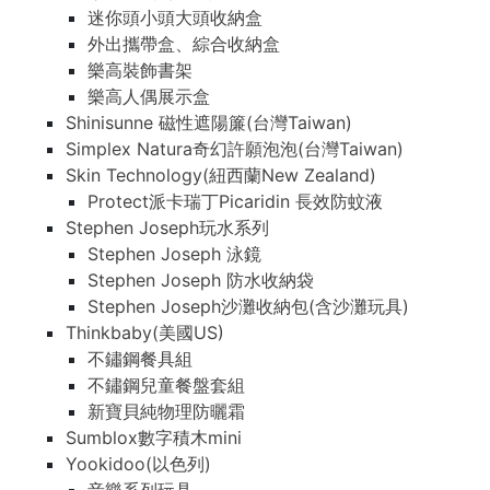
迷你頭小頭大頭收納盒
外出攜帶盒、綜合收納盒
樂高裝飾書架
樂高人偶展示盒
Shinisunne 磁性遮陽簾(台灣Taiwan)
Simplex Natura奇幻許願泡泡(台灣Taiwan)
Skin Technology(紐西蘭New Zealand)
Protect派卡瑞丁Picaridin 長效防蚊液
Stephen Joseph玩水系列
Stephen Joseph 泳鏡
Stephen Joseph 防水收納袋
Stephen Joseph沙灘收納包(含沙灘玩具)
Thinkbaby(美國US)
不鏽鋼餐具組
不鏽鋼兒童餐盤套組
新寶貝純物理防曬霜
Sumblox數字積木mini
Yookidoo(以色列)