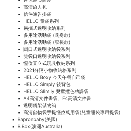
迷你袋 3個裝
高清旅人包
信件通告掛袋
HELLO 童袋系列
易攜式透明收納系列
多用途活動袋 (闊身款)
多用途活動袋 (窄長款)
闊口式透明收納袋系列
雙袋口透明收納袋系列
慳位直立式玩具收納系列
2021分隔小物收納格系列
HELLO Boxy 今天午餐自己袋
HELLO Simply 後背包
HELLO Slimily 兒童撞色功課袋
A4高清文件書袋、F4高清文件書
透明鋼架儲物箱
高清儲物袋手提慳位萬用袋(兒童睡袋專用提袋)
Bapronbaby(美國)
B.Box(澳洲Australia)