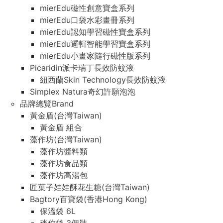
mierEdu磁性創意寶盒系列
mierEdu口袋水彩畫冊系列
mierEdu認知學習磁性寶盒系列
mierEdu邏輯智能學習寶盒系列
mierEdu小畫家隨行磁性版系列
Picaridin派卡瑞丁長效防蚊液
紐西蘭Skin Technology長效防蚊液
Simplex Natura奇幻許願泡泡
品牌總覽Brand
黃金盾(台灣Taiwan)
黃金盾 組合
藻作坊(台灣Taiwan)
藻作坊醬料類
藻作坊食品類
藻作坊高湯包
匠菓子娃娃酥花生糖(台灣Taiwan)
Bagtory百寶袋(香港Hong Kong)
保溫袋 6L