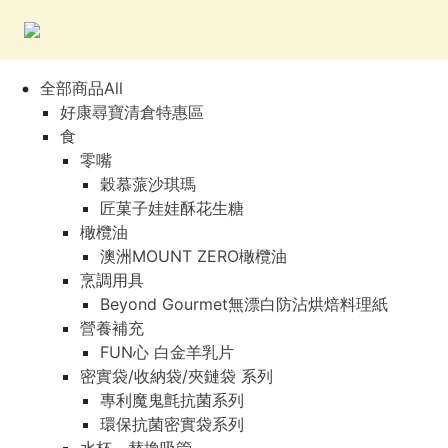
全部商品All
好康尋寶清倉特惠區
食
零嘴
穀慕蒎沙琪瑪
匠菓子娃娃酥花生糖
橄欖油
澳洲MOUNT ZERO橄欖油
烹調用具
Beyond Gourmet無漂白防沾烘焙料理紙
營養補充
FUN心 白金羊乳片
密實袋/收納袋/夾鏈袋 系列
專利魔鬼氈抗菌系列
環保抗菌密實袋系列