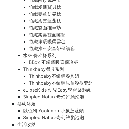
竹纖防蚊萬用巾
竹纖愛睏寶貝枕
竹纖嬰童防晃枕
竹纖柔雲蓬蓬枕
竹纖雙面推車墊
竹纖柔雲雙面睡窩
竹纖維暖暖柔雲毯
竹纖推車安全帶保護套
水杯.保冷杯系列
BBox 不鏽鋼吸管保冷杯
Thinkbaby餐具系列
Thinkbaby不鏽鋼餐具組
Thinkbaby不鏽鋼兒童餐盤套組
eLIpseKids 幼兒Easy學習吸盤碗
Simplex Natura奇幻許願泡泡
嬰幼沐浴
以色列 Yookidoo 小象蓮蓬頭
Simplex Natura奇幻許願泡泡
生活收納