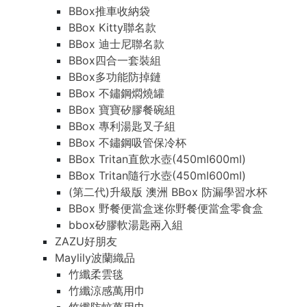
BBox推車收納袋
BBox Kitty聯名款
BBox 迪士尼聯名款
BBox四合一套裝組
BBox多功能防掉鏈
BBox 不鏽鋼燜燒罐
BBox 寶寶矽膠餐碗組
BBox 專利湯匙叉子組
BBox 不鏽鋼吸管保冷杯
BBox Tritan直飲水壺(450ml600ml)
BBox Tritan隨行水壺(450ml600ml)
(第二代)升級版 澳洲 BBox 防漏學習水杯
BBox 野餐便當盒迷你野餐便當盒零食盒
bbox矽膠軟湯匙兩入組
ZAZU好朋友
Maylily波蘭織品
竹纖柔雲毯
竹纖涼感萬用巾