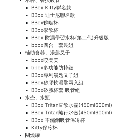
水杯、替換吸管
BBox Kitty聯名款
BBox 迪士尼聯名款
BBox鴨嘴杯
BBox學飲杯
BBox 防漏學習水杯(第二代)升級版
bbox四合一套裝組
輔助食器、湯匙叉子
bbox咬樂美
bbox多功能防掉鏈
BBox專利湯匙叉子組
BBox矽膠軟湯匙兩入組
BBox矽膠杯套 吸管組
水壺、水瓶
BBox Tritan直飲水壺(450ml600ml)
BBox Tritan隨行水壺(450ml600ml)
BBox 不鏽鋼吸管保冷杯
Kitty保冷杯
悶燒罐