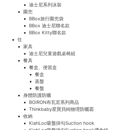
迪士尼系列泳裝
圍兜
BBox旅行圍兜袋
BBox 迪士尼聯名款
BBox Kitty聯名款
住
家具
迪士尼兒童遊戲桌椅組
餐具
餐盒、便當盒
餐盒
蒸盤
餐盤
身體防護防曬
BOiRON布瓦宏系列商品
Thinkbaby星寶貝純物理防曬霜
收納
KiahLoc吸盤掛勾Suction hook