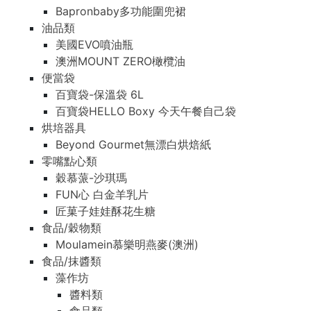
Bapronbaby多功能圍兜裙
油品類
美國EVO噴油瓶
澳洲MOUNT ZERO橄欖油
便當袋
百寶袋-保溫袋 6L
百寶袋HELLO Boxy 今天午餐自己袋
烘培器具
Beyond Gourmet無漂白烘焙紙
零嘴點心類
穀慕蒎-沙琪瑪
FUN心 白金羊乳片
匠菓子娃娃酥花生糖
食品/穀物類
Moulamein慕樂明燕麥(澳洲)
食品/抹醬類
藻作坊
醬料類