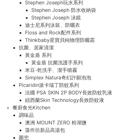
Stephen Joseph玩水系列
Stephen Joseph 防水收納袋
Stephen Joseph 泳鏡
迪士尼系列泳裝、防曬衣
Floss and Rock配件系列
Thinkbaby星寶貝純物理防曬霜
抗菌、居家清潔
黃金盾 系列
黃金盾 抗菌洗護手系列
米豆-乾洗手、潔手噴霧
Simplex Natura奇幻許願泡泡
Picaridin派卡瑞丁防蚊系列
法國 PSA SKIN 2P BODY長效防蚊乳液
紐西蘭Skin Technology長效防蚊液
餐廚食光Kitchen
調味品
澳洲 MOUNT ZERO 粉湖鹽
藻作坊新品高湯包
圍兜