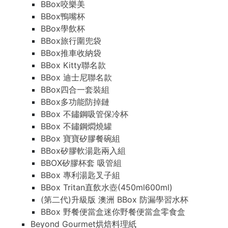
BBox咬樂美
BBox鴨嘴杯
BBox學飲杯
BBox旅行圍兜袋
BBox推車收納袋
BBox Kitty聯名款
BBox 迪士尼聯名款
BBox四合一套裝組
BBox多功能防掉鏈
BBox 不鏽鋼吸管保冷杯
BBox 不鏽鋼燜燒罐
BBox 寶寶矽膠餐碗組
BBox矽膠軟湯匙兩入組
BBOX矽膠杯套 吸管組
BBox 專利湯匙叉子組
BBox Tritan直飲水壺(450ml600ml)
(第二代)升級版 澳洲 BBox 防漏學習水杯
BBox 野餐便當盒迷你野餐便當盒零食盒
Beyond Gourmet烘焙料理紙