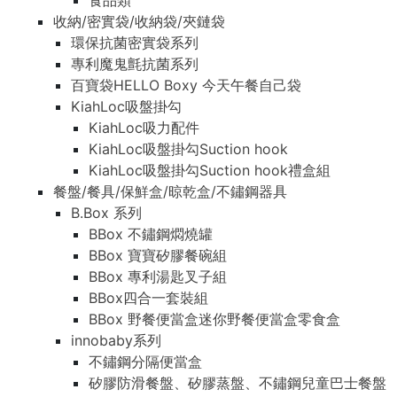
食品類
收納/密實袋/收納袋/夾鏈袋
環保抗菌密實袋系列
專利魔鬼氈抗菌系列
百寶袋HELLO Boxy 今天午餐自己袋
KiahLoc吸盤掛勾
KiahLoc吸力配件
KiahLoc吸盤掛勾Suction hook
KiahLoc吸盤掛勾Suction hook禮盒組
餐盤/餐具/保鮮盒/晾乾盒/不鏽鋼器具
B.Box 系列
BBox 不鏽鋼燜燒罐
BBox 寶寶矽膠餐碗組
BBox 專利湯匙叉子組
BBox四合一套裝組
BBox 野餐便當盒迷你野餐便當盒零食盒
innobaby系列
不鏽鋼分隔便當盒
矽膠防滑餐盤、矽膠蒸盤、不鏽鋼兒童巴士餐盤