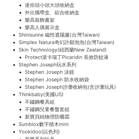
迷你頭小頭大頭收納盒
外出攜帶盒、綜合收納盒
樂高裝飾書架
樂高人偶展示盒
Shinisunne 磁性遮陽簾(台灣Taiwan)
Simplex Natura奇幻許願泡泡(台灣Taiwan)
Skin Technology(紐西蘭New Zealand)
Protect派卡瑞丁Picaridin 長效防蚊液
Stephen Joseph玩水系列
Stephen Joseph 泳鏡
Stephen Joseph 防水收納袋
Stephen Joseph沙灘收納包(含沙灘玩具)
Thinkbaby(美國US)
不鏽鋼餐具組
不鏽鋼兒童餐盤套組
新寶貝純物理防曬霜
Sumblox數字積木mini
Yookidoo(以色列)