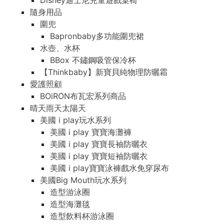
Disney迪士尼兒童遊戲桌椅
隨身用品
圍兜
Bapronbaby多功能圍兜裙
水壺、水杯
BBox 不鏽鋼吸管保冷杯
【Thinkbaby】新寶貝純物理防曬霜
愛護照顧
BOiRON布瓦宏系列商品
晴天雨天太陽天
美國 i play玩水系列
美國 i play 寶寶海灘褲
美國 i play 寶寶長袖防曬衣
美國 i play 寶寶短袖防曬衣
美國 i play寶寶泳褲戲水免穿尿布
美國Big Mouth玩水系列
造型游泳圈
造型海灘毯
造型飲料杯游泳圈