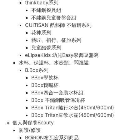
thinkbaby系列
不鏽鋼餐具組
不鏽鋼兒童餐盤套組
CUITISAN 酷藝師 不鏽鋼系列
花神系列
藝匠、初行、征旅系列
兒童酷夢系列
eLIpseKids 幼兒Easy學習吸盤碗
水杯、保溫杯、水壺類、悶燒罐
B.Box系列
BBox學飲杯
BBox鴨嘴杯
BBox四合一套裝水杯組
BBox 不鏽鋼吸管保冷杯
BBox Tritan隨行水壺(450ml/600ml)
BBox Tritan直飲水壺(450ml/600ml)
個人與保養Beauty
防護/修護
BOiRON布瓦宏系列商品