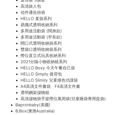
迷你袋 3個裝
高清旅人包
信件通告掛袋
HELLO 童袋系列
易攜式透明收納系列
多用途活動袋 (闊身款)
多用途活動袋 (窄長款)
闊口式透明收納袋系列
雙袋口透明收納袋系列
慳位直立式玩具收納系列
2021分隔小物收納格系列
HELLO Boxy 今天午餐自己袋
HELLO Simply 後背包
HELLO Slimily 兒童撞色功課袋
A4高清文件書袋、F4高清文件書
透明鋼架儲物箱
高清儲物袋手提慳位萬用袋(兒童睡袋專用提袋)
Bapronbaby(美國)
B.Box(澳洲Australia)