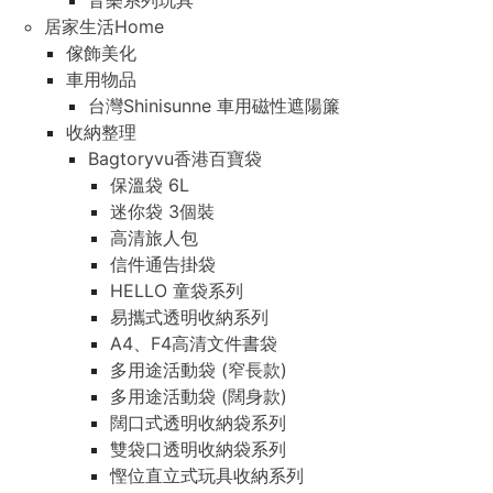
音樂系列玩具
居家生活Home
傢飾美化
車用物品
台灣Shinisunne 車用磁性遮陽簾
收納整理
Bagtoryvu香港百寶袋
保溫袋 6L
迷你袋 3個裝
高清旅人包
信件通告掛袋
HELLO 童袋系列
易攜式透明收納系列
A4、F4高清文件書袋
多用途活動袋 (窄長款)
多用途活動袋 (闊身款)
闊口式透明收納袋系列
雙袋口透明收納袋系列
慳位直立式玩具收納系列