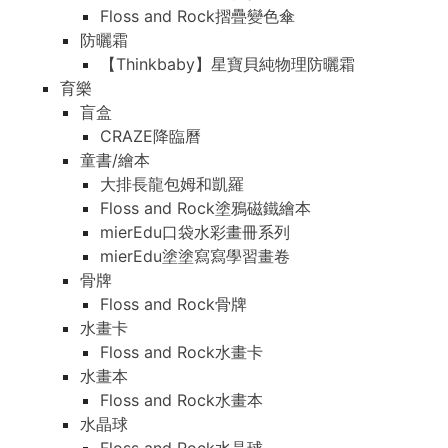
Floss and Rock摺疊變色傘
防曬霜
【Thinkbaby】星寶貝純物理防曬霜
育樂
盲盒
CRAZE降臨曆
童書/繪本
大排長龍包姆和凱羅
Floss and Rock塗鴉磁鐵繪本
mierEdu口袋水彩畫冊系列
mierEdu塗塗寫寫學習畫卷
骨牌
Floss and Rock骨牌
水畫卡
Floss and Rock水畫卡
水畫本
Floss and Rock水畫本
水晶球