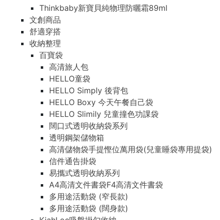
Thinkbaby新寶貝純物理防曬霜89ml
文創商品
舒適穿搭
收納整理
百寶袋
高清旅人包
HELLO童袋
HELLO Simply 後背包
HELLO Boxy 今天午餐自己袋
HELLO Slimily 兒童撞色功課袋
闊口式透明收納袋系列
透明鋼架儲物箱
高清儲物袋手提慳位萬用袋(兒童睡袋專用提袋)
信件通告掛袋
易攜式透明收納系列
A4高清文件書袋F4高清文件書袋
多用途活動袋 (窄長款)
多用途活動袋 (闊身款)