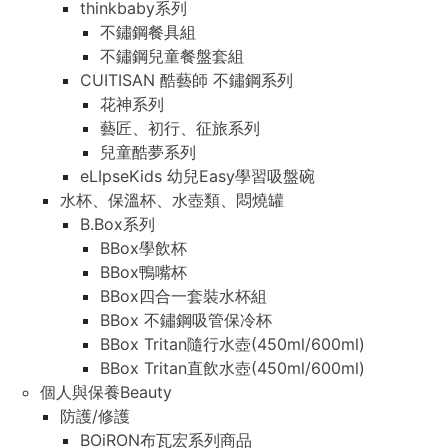
thinkbaby系列
不鏽鋼餐具組
不鏽鋼兒童餐盤套組
CUITISAN 酷藝師 不鏽鋼系列
花神系列
藝匠、初行、征旅系列
兒童酷夢系列
eLIpseKids 幼兒Easy學習吸盤碗
水杯、保溫杯、水壺類、悶燒罐
B.Box系列
BBox學飲杯
BBox鴨嘴杯
BBox四合一套裝水杯組
BBox 不鏽鋼吸管保冷杯
BBox Tritan隨行水壺(450ml/600ml)
BBox Tritan直飲水壺(450ml/600ml)
個人與保養Beauty
防護/修護
BOiRON布瓦宏系列商品