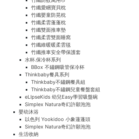
竹纖防蚊萬用巾
竹纖愛睏寶貝枕
竹纖嬰童防晃枕
竹纖柔雲蓬蓬枕
竹纖雙面推車墊
竹纖柔雲雙面睡窩
竹纖維暖暖柔雲毯
竹纖推車安全帶保護套
水杯.保冷杯系列
BBox 不鏽鋼吸管保冷杯
Thinkbaby餐具系列
Thinkbaby不鏽鋼餐具組
Thinkbaby不鏽鋼兒童餐盤套組
eLIpseKids 幼兒Easy學習吸盤碗
Simplex Natura奇幻許願泡泡
嬰幼沐浴
以色列 Yookidoo 小象蓮蓬頭
Simplex Natura奇幻許願泡泡
生活收納