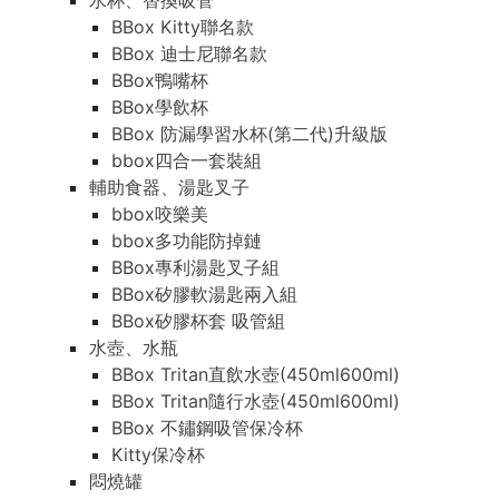
水杯、替換吸管
BBox Kitty聯名款
BBox 迪士尼聯名款
BBox鴨嘴杯
BBox學飲杯
BBox 防漏學習水杯(第二代)升級版
bbox四合一套裝組
輔助食器、湯匙叉子
bbox咬樂美
bbox多功能防掉鏈
BBox專利湯匙叉子組
BBox矽膠軟湯匙兩入組
BBox矽膠杯套 吸管組
水壺、水瓶
BBox Tritan直飲水壺(450ml600ml)
BBox Tritan隨行水壺(450ml600ml)
BBox 不鏽鋼吸管保冷杯
Kitty保冷杯
悶燒罐