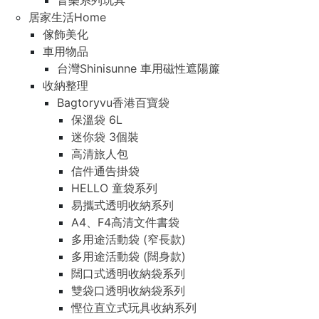
音樂系列玩具
居家生活Home
傢飾美化
車用物品
台灣Shinisunne 車用磁性遮陽簾
收納整理
Bagtoryvu香港百寶袋
保溫袋 6L
迷你袋 3個裝
高清旅人包
信件通告掛袋
HELLO 童袋系列
易攜式透明收納系列
A4、F4高清文件書袋
多用途活動袋 (窄長款)
多用途活動袋 (闊身款)
闊口式透明收納袋系列
雙袋口透明收納袋系列
慳位直立式玩具收納系列