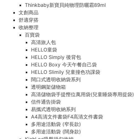
Thinkbaby新寶貝純物理防曬霜89ml
文創商品
舒適穿搭
收納整理
百寶袋
高清旅人包
HELLO童袋
HELLO Simply 後背包
HELLO Boxy 今天午餐自己袋
HELLO Slimily 兒童撞色功課袋
闊口式透明收納袋系列
透明鋼架儲物箱
高清儲物袋手提慳位萬用袋(兒童睡袋專用提袋)
信件通告掛袋
易攜式透明收納系列
A4高清文件書袋F4高清文件書袋
多用途活動袋 (窄長款)
多用途活動袋 (闊身款)