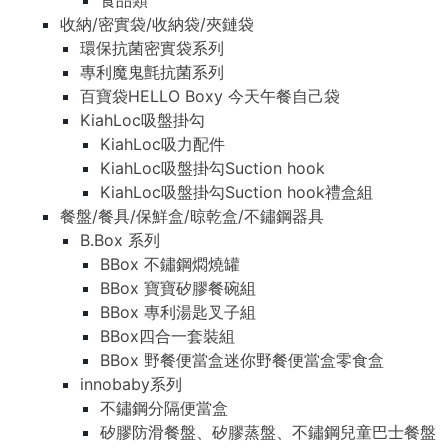
食品類
收納/密實袋/收納袋/夾鏈袋
環保抗菌密實袋系列
專利魔鬼氈抗菌系列
百寶袋HELLO Boxy 今天午餐自己袋
KiahLoc吸盤掛勾
KiahLoc吸力配件
KiahLoc吸盤掛勾Suction hook
KiahLoc吸盤掛勾Suction hook禮盒組
餐盤/餐具/保鮮盒/晾乾盒/不鏽鋼器具
B.Box 系列
BBox 不鏽鋼燜燒罐
BBox 寶寶矽膠餐碗組
BBox 專利湯匙叉子組
BBox四合一套裝組
BBox 野餐便當盒迷你野餐便當盒零食盒
innobaby系列
不鏽鋼分隔便當盒
矽膠防滑餐盤、矽膠蒸盤、不鏽鋼兒童巴士餐盤