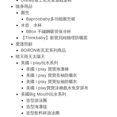
Disney迪士尼兒童遊戲桌椅
隨身用品
圍兜
Bapronbaby多功能圍兜裙
水壺、水杯
BBox 不鏽鋼吸管保冷杯
【Thinkbaby】新寶貝純物理防曬霜
愛護照顧
BOiRON布瓦宏系列商品
晴天雨天太陽天
美國 i play玩水系列
美國 i play 寶寶海灘褲
美國 i play 寶寶長袖防曬衣
美國 i play 寶寶短袖防曬衣
美國 i play寶寶泳褲戲水免穿尿布
美國Big Mouth玩水系列
造型游泳圈
造型海灘毯
造型飲料杯游泳圈