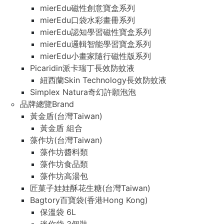
mierEdu磁性創意寶盒系列
mierEdu口袋水彩畫冊系列
mierEdu認知學習磁性寶盒系列
mierEdu邏輯智能學習寶盒系列
mierEdu小畫家隨行磁性版系列
Picaridin派卡瑞丁長效防蚊液
紐西蘭Skin Technology長效防蚊液
Simplex Natura奇幻許願泡泡
品牌總覽Brand
黃金盾(台灣Taiwan)
黃金盾 組合
藻作坊(台灣Taiwan)
藻作坊醬料類
藻作坊食品類
藻作坊高湯包
匠菓子娃娃酥花生糖(台灣Taiwan)
Bagtory百寶袋(香港Hong Kong)
保溫袋 6L