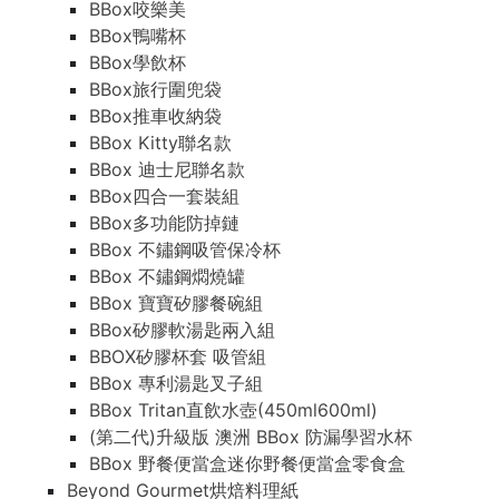
BBox咬樂美
BBox鴨嘴杯
BBox學飲杯
BBox旅行圍兜袋
BBox推車收納袋
BBox Kitty聯名款
BBox 迪士尼聯名款
BBox四合一套裝組
BBox多功能防掉鏈
BBox 不鏽鋼吸管保冷杯
BBox 不鏽鋼燜燒罐
BBox 寶寶矽膠餐碗組
BBox矽膠軟湯匙兩入組
BBOX矽膠杯套 吸管組
BBox 專利湯匙叉子組
BBox Tritan直飲水壺(450ml600ml)
(第二代)升級版 澳洲 BBox 防漏學習水杯
BBox 野餐便當盒迷你野餐便當盒零食盒
Beyond Gourmet烘焙料理紙