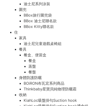
迪士尼系列泳裝
圍兜
BBox旅行圍兜袋
BBox 迪士尼聯名款
BBox Kitty聯名款
住
家具
迪士尼兒童遊戲桌椅組
餐具
餐盒、便當盒
餐盒
蒸盤
餐盤
身體防護防曬
BOiRON布瓦宏系列商品
Thinkbaby星寶貝純物理防曬霜
收納
KiahLoc吸盤掛勾Suction hook