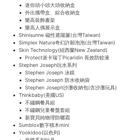
迷你頭小頭大頭收納盒
外出攜帶盒、綜合收納盒
樂高裝飾書架
樂高人偶展示盒
Shinisunne 磁性遮陽簾(台灣Taiwan)
Simplex Natura奇幻許願泡泡(台灣Taiwan)
Skin Technology(紐西蘭New Zealand)
Protect派卡瑞丁Picaridin 長效防蚊液
Stephen Joseph玩水系列
Stephen Joseph 泳鏡
Stephen Joseph 防水收納袋
Stephen Joseph沙灘收納包(含沙灘玩具)
Thinkbaby(美國US)
不鏽鋼餐具組
不鏽鋼兒童餐盤套組
新寶貝純物理防曬霜
Sumblox數字積木mini
Yookidoo(以色列)