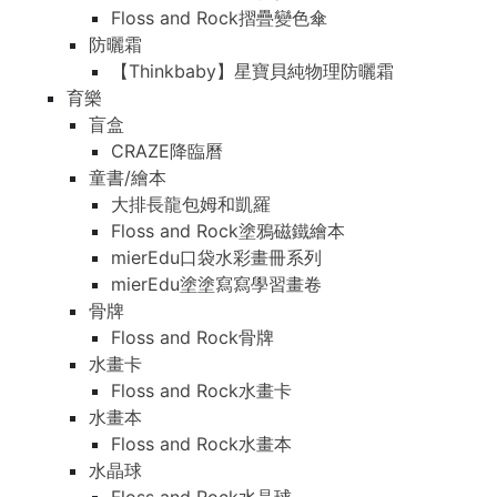
Floss and Rock摺疊變色傘
防曬霜
【Thinkbaby】星寶貝純物理防曬霜
育樂
盲盒
CRAZE降臨曆
童書/繪本
大排長龍包姆和凱羅
Floss and Rock塗鴉磁鐵繪本
mierEdu口袋水彩畫冊系列
mierEdu塗塗寫寫學習畫卷
骨牌
Floss and Rock骨牌
水畫卡
Floss and Rock水畫卡
水畫本
Floss and Rock水畫本
水晶球