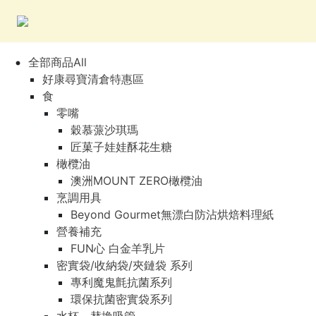
全部商品All
好康尋寶清倉特惠區
食
零嘴
穀慕蒎沙琪瑪
匠菓子娃娃酥花生糖
橄欖油
澳洲MOUNT ZERO橄欖油
烹調用具
Beyond Gourmet無漂白防沾烘焙料理紙
營養補充
FUN心 白金羊乳片
密實袋/收納袋/夾鏈袋 系列
專利魔鬼氈抗菌系列
環保抗菌密實袋系列