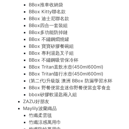
BBox推車收納袋
BBox Kitty聯名款
BBox 迪士尼聯名款
BBox四合一套裝組
BBox多功能防掉鏈
BBox 不鏽鋼燜燒罐
BBox 寶寶矽膠餐碗組
BBox 專利湯匙叉子組
BBox 不鏽鋼吸管保冷杯
BBox Tritan直飲水壺(450ml600ml)
BBox Tritan隨行水壺(450ml600ml)
(第二代)升級版 澳洲 BBox 防漏學習水杯
BBox 野餐便當盒迷你野餐便當盒零食盒
bbox矽膠軟湯匙兩入組
ZAZU好朋友
Maylily波蘭織品
竹纖柔雲毯
竹纖涼感萬用巾