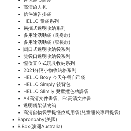
迷你袋 3個裝
高清旅人包
信件通告掛袋
HELLO 童袋系列
易攜式透明收納系列
多用途活動袋 (闊身款)
多用途活動袋 (窄長款)
闊口式透明收納袋系列
雙袋口透明收納袋系列
慳位直立式玩具收納系列
2021分隔小物收納格系列
HELLO Boxy 今天午餐自己袋
HELLO Simply 後背包
HELLO Slimily 兒童撞色功課袋
A4高清文件書袋、F4高清文件書
透明鋼架儲物箱
高清儲物袋手提慳位萬用袋(兒童睡袋專用提袋)
Bapronbaby(美國)
B.Box(澳洲Australia)