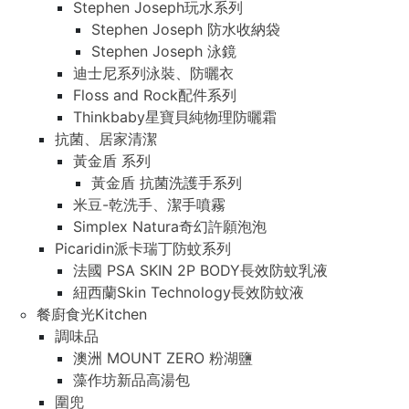
Stephen Joseph玩水系列
Stephen Joseph 防水收納袋
Stephen Joseph 泳鏡
迪士尼系列泳裝、防曬衣
Floss and Rock配件系列
Thinkbaby星寶貝純物理防曬霜
抗菌、居家清潔
黃金盾 系列
黃金盾 抗菌洗護手系列
米豆-乾洗手、潔手噴霧
Simplex Natura奇幻許願泡泡
Picaridin派卡瑞丁防蚊系列
法國 PSA SKIN 2P BODY長效防蚊乳液
紐西蘭Skin Technology長效防蚊液
餐廚食光Kitchen
調味品
澳洲 MOUNT ZERO 粉湖鹽
藻作坊新品高湯包
圍兜