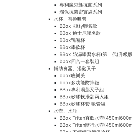
專利魔鬼氈抗菌系列
環保抗菌密實袋系列
水杯、替換吸管
BBox Kitty聯名款
BBox 迪士尼聯名款
BBox鴨嘴杯
BBox學飲杯
BBox 防漏學習水杯(第二代)升級
bbox四合一套裝組
輔助食器、湯匙叉子
bbox咬樂美
bbox多功能防掉鏈
BBox專利湯匙叉子組
BBox矽膠軟湯匙兩入組
BBox矽膠杯套 吸管組
水壺、水瓶
BBox Tritan直飲水壺(450ml600m
BBox Tritan隨行水壺(450ml600m