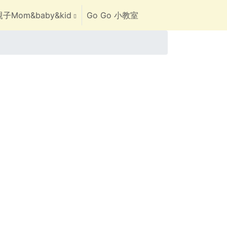
子Mom&baby&kid
Go Go 小教室