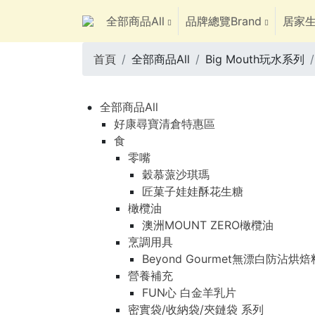
全部商品All
品牌總覽Brand
居家生
首頁
全部商品All
Big Mouth玩水系列
全部商品All
好康尋寶清倉特惠區
食
零嘴
穀慕蒎沙琪瑪
匠菓子娃娃酥花生糖
橄欖油
澳洲MOUNT ZERO橄欖油
烹調用具
Beyond Gourmet無漂白防沾烘
營養補充
FUN心 白金羊乳片
密實袋/收納袋/夾鏈袋 系列