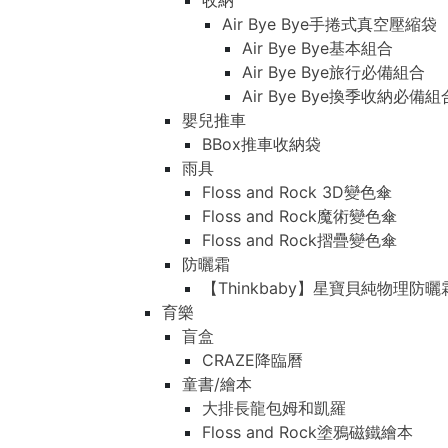
收納
Air Bye Bye手捲式真空壓縮袋
Air Bye Bye基本組合
Air Bye Bye旅行必備組合
Air Bye Bye換季收納必
嬰兒推車
BBox推車收納袋
雨具
Floss and Rock 3D變色傘
Floss and Rock魔術變色傘
Floss and Rock摺疊變色傘
防曬霜
【Thinkbaby】星寶貝純物理防曬
育樂
盲盒
CRAZE降臨曆
童書/繪本
大排長龍包姆和凱羅
Floss and Rock塗鴉磁鐵繪本