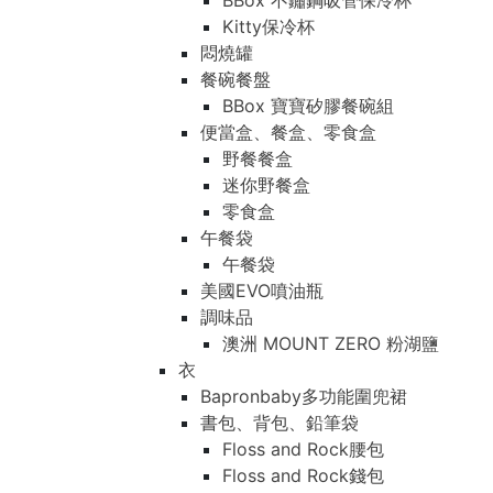
BBox 不鏽鋼吸管保冷杯
Kitty保冷杯
悶燒罐
餐碗餐盤
BBox 寶寶矽膠餐碗組
便當盒、餐盒、零食盒
野餐餐盒
迷你野餐盒
零食盒
午餐袋
午餐袋
美國EVO噴油瓶
調味品
澳洲 MOUNT ZERO 粉湖鹽
衣
Bapronbaby多功能圍兜裙
書包、背包、鉛筆袋
Floss and Rock腰包
Floss and Rock錢包