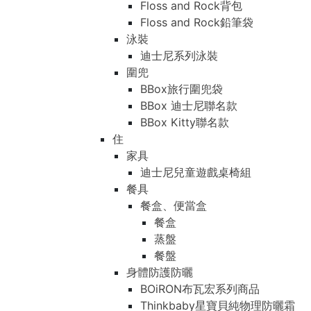
Floss and Rock背包
Floss and Rock鉛筆袋
泳裝
迪士尼系列泳裝
圍兜
BBox旅行圍兜袋
BBox 迪士尼聯名款
BBox Kitty聯名款
住
家具
迪士尼兒童遊戲桌椅組
餐具
餐盒、便當盒
餐盒
蒸盤
餐盤
身體防護防曬
BOiRON布瓦宏系列商品
Thinkbaby星寶貝純物理防曬霜