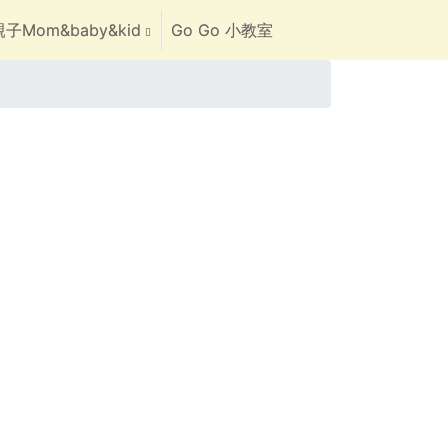
子Mom&baby&kid
Go Go 小教室