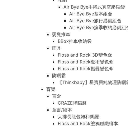
收納
Air Bye Bye手捲式真空壓縮袋
Air Bye Bye基本組合
Air Bye Bye旅行必備組合
Air Bye Bye換季收納必
嬰兒推車
BBox推車收納袋
雨具
Floss and Rock 3D變色傘
Floss and Rock魔術變色傘
Floss and Rock摺疊變色傘
防曬霜
【Thinkbaby】星寶貝純物理防曬
育樂
盲盒
CRAZE降臨曆
童書/繪本
大排長龍包姆和凱羅
Floss and Rock塗鴉磁鐵繪本