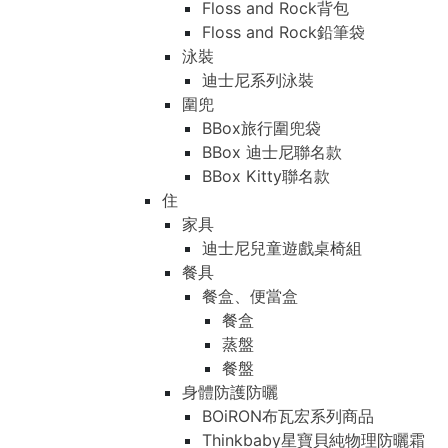
Floss and Rock背包
Floss and Rock鉛筆袋
泳裝
迪士尼系列泳裝
圍兜
BBox旅行圍兜袋
BBox 迪士尼聯名款
BBox Kitty聯名款
住
家具
迪士尼兒童遊戲桌椅組
餐具
餐盒、便當盒
餐盒
蒸盤
餐盤
身體防護防曬
BOiRON布瓦宏系列商品
Thinkbaby星寶貝純物理防曬霜