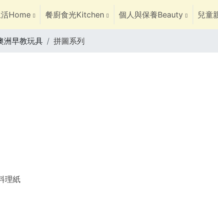
活Home
餐廚食光Kitchen
個人與保養Beauty
兒童親
du澳洲早教玩具
拼圖系列
焙料理紙