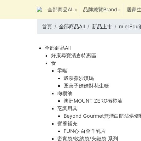
全部商品All
品牌總覽Brand
居家生
首頁
全部商品All
新品上市
mierE
全部商品All
好康尋寶清倉特惠區
食
零嘴
穀慕蒎沙琪瑪
匠菓子娃娃酥花生糖
橄欖油
澳洲MOUNT ZERO橄欖油
烹調用具
Beyond Gourmet無漂白防沾烘
營養補充
FUN心 白金羊乳片
密實袋/收納袋/夾鏈袋 系列