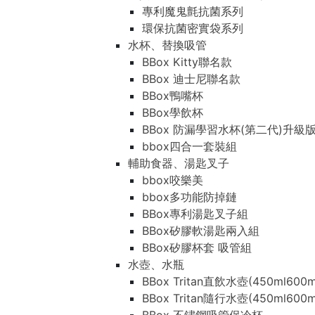
專利魔鬼氈抗菌系列
環保抗菌密實袋系列
水杯、替換吸管
BBox Kitty聯名款
BBox 迪士尼聯名款
BBox鴨嘴杯
BBox學飲杯
BBox 防漏學習水杯(第二代)升級
bbox四合一套裝組
輔助食器、湯匙叉子
bbox咬樂美
bbox多功能防掉鏈
BBox專利湯匙叉子組
BBox矽膠軟湯匙兩入組
BBox矽膠杯套 吸管組
水壺、水瓶
BBox Tritan直飲水壺(450ml600m
BBox Tritan隨行水壺(450ml600m