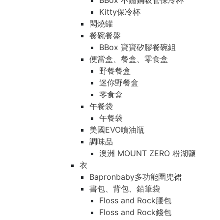
BBox 不鏽鋼吸管保冷杯
Kitty保冷杯
悶燒罐
餐碗餐盤
BBox 寶寶矽膠餐碗組
便當盒、餐盒、零食盒
野餐餐盒
迷你野餐盒
零食盒
午餐袋
午餐袋
美國EVO噴油瓶
調味品
澳洲 MOUNT ZERO 粉湖鹽
衣
Bapronbaby多功能圍兜裙
書包、背包、鉛筆袋
Floss and Rock腰包
Floss and Rock錢包