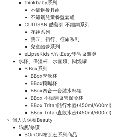
thinkbaby系列
不鏽鋼餐具組
不鏽鋼兒童餐盤套組
CUITISAN 酷藝師 不鏽鋼系列
花神系列
藝匠、初行、征旅系列
兒童酷夢系列
eLIpseKids 幼兒Easy學習吸盤碗
水杯、保溫杯、水壺類、悶燒罐
B.Box系列
BBox學飲杯
BBox鴨嘴杯
BBox四合一套裝水杯組
BBox 不鏽鋼吸管保冷杯
BBox Tritan隨行水壺(450ml/600ml)
BBox Tritan直飲水壺(450ml/600ml)
個人與保養Beauty
防護/修護
BOiRON布瓦宏系列商品