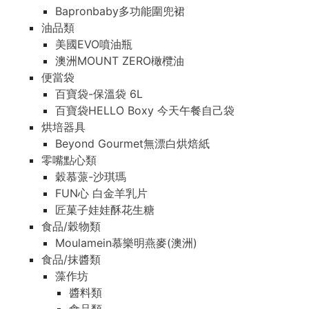
Bapronbaby多功能圍兜裙
油品類
美國EVO噴油瓶
澳洲MOUNT ZERO橄欖油
便當袋
百寶袋-保溫袋 6L
百寶袋HELLO Boxy 今天午餐自己袋
烘培器具
Beyond Gourmet無漂白烘焙紙
零嘴點心類
穀慕蒎-沙琪瑪
FUN心 白金羊乳片
匠菓子娃娃酥花生糖
食品/穀物類
Moulamein慕樂明燕麥(澳洲)
食品/抹醬類
藻作坊
醬料類