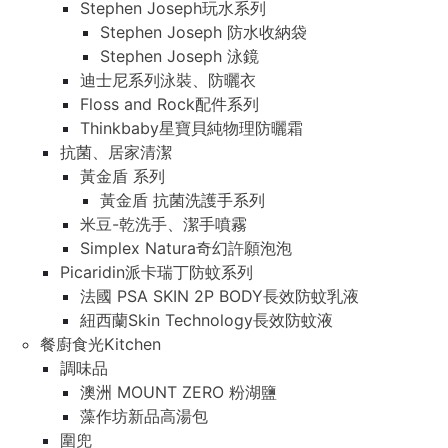
Stephen Joseph玩水系列
Stephen Joseph 防水收納袋
Stephen Joseph 泳鏡
迪士尼系列泳裝、防曬衣
Floss and Rock配件系列
Thinkbaby星寶貝純物理防曬霜
抗菌、居家清潔
黃金盾 系列
黃金盾 抗菌洗護手系列
米豆-乾洗手、潔手噴霧
Simplex Natura奇幻許願泡泡
Picaridin派卡瑞丁防蚊系列
法國 PSA SKIN 2P BODY長效防蚊乳液
紐西蘭Skin Technology長效防蚊液
餐廚食光Kitchen
調味品
澳洲 MOUNT ZERO 粉湖鹽
藻作坊新品高湯包
圍兜