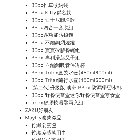
BBox推車收納袋
BBox Kitty聯名款
BBox 迪士尼聯名款
BBox四合一套裝組
BBox多功能防掉鏈
BBox 不鏽鋼燜燒罐
BBox 寶寶矽膠餐碗組
BBox 專利湯匙叉子組
BBox 不鏽鋼吸管保冷杯
BBox Tritan直飲水壺(450ml600ml)
BBox Tritan隨行水壺(450ml600ml)
(第二代)升級版 澳洲 BBox 防漏學習水杯
BBox 野餐便當盒迷你野餐便當盒零食盒
bbox矽膠軟湯匙兩入組
ZAZU好朋友
Maylily波蘭織品
竹纖柔雲毯
竹纖涼感萬用巾