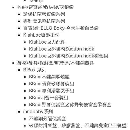
食品類
收納/密實袋/收納袋/夾鏈袋
環保抗菌密實袋系列
專利魔鬼氈抗菌系列
百寶袋HELLO Boxy 今天午餐自己袋
KiahLoc吸盤掛勾
KiahLoc吸力配件
KiahLoc吸盤掛勾Suction hook
KiahLoc吸盤掛勾Suction hook禮盒組
餐盤/餐具/保鮮盒/晾乾盒/不鏽鋼器具
B.Box 系列
BBox 不鏽鋼燜燒罐
BBox 寶寶矽膠餐碗組
BBox 專利湯匙叉子組
BBox四合一套裝組
BBox 野餐便當盒迷你野餐便當盒零食盒
innobaby系列
不鏽鋼分隔便當盒
矽膠防滑餐盤、矽膠蒸盤、不鏽鋼兒童巴士餐盤