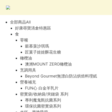
全部商品All
好康尋寶清倉特惠區
食
零嘴
穀慕蒎沙琪瑪
匠菓子娃娃酥花生糖
橄欖油
澳洲MOUNT ZERO橄欖油
烹調用具
Beyond Gourmet無漂白防沾烘焙料理紙
營養補充
FUN心 白金羊乳片
密實袋/收納袋/夾鏈袋 系列
專利魔鬼氈抗菌系列
環保抗菌密實袋系列