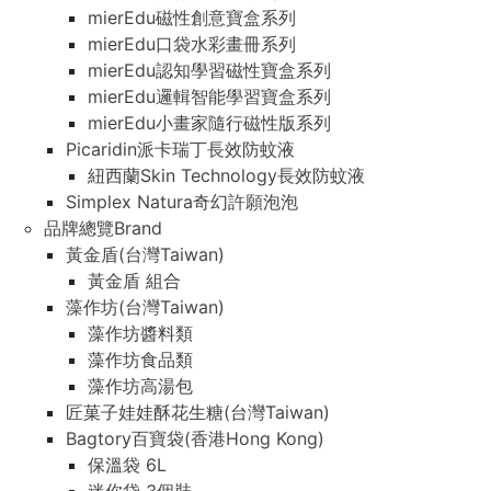
mierEdu磁性創意寶盒系列
mierEdu口袋水彩畫冊系列
mierEdu認知學習磁性寶盒系列
mierEdu邏輯智能學習寶盒系列
mierEdu小畫家隨行磁性版系列
Picaridin派卡瑞丁長效防蚊液
紐西蘭Skin Technology長效防蚊液
Simplex Natura奇幻許願泡泡
品牌總覽Brand
黃金盾(台灣Taiwan)
黃金盾 組合
藻作坊(台灣Taiwan)
藻作坊醬料類
藻作坊食品類
藻作坊高湯包
匠菓子娃娃酥花生糖(台灣Taiwan)
Bagtory百寶袋(香港Hong Kong)
保溫袋 6L