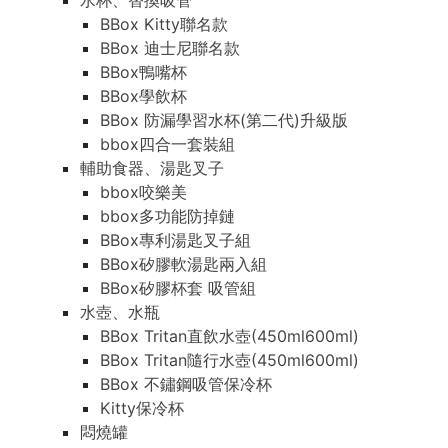
水杯、替換吸管
BBox Kitty聯名款
BBox 迪士尼聯名款
BBox鴨嘴杯
BBox學飲杯
BBox 防漏學習水杯(第二代)升級版
bbox四合一套裝組
輔助食器、湯匙叉子
bbox咬樂美
bbox多功能防掉鏈
BBox專利湯匙叉子組
BBox矽膠軟湯匙兩入組
BBox矽膠杯套 吸管組
水壺、水瓶
BBox Tritan直飲水壺(450ml600ml)
BBox Tritan隨行水壺(450ml600ml)
BBox 不鏽鋼吸管保冷杯
Kitty保冷杯
悶燒罐