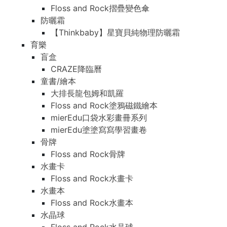
Floss and Rock摺疊變色傘
防曬霜
【Thinkbaby】星寶貝純物理防曬霜
育樂
盲盒
CRAZE降臨曆
童書/繪本
大排長龍包姆和凱羅
Floss and Rock塗鴉磁鐵繪本
mierEdu口袋水彩畫冊系列
mierEdu塗塗寫寫學習畫卷
骨牌
Floss and Rock骨牌
水畫卡
Floss and Rock水畫卡
水畫本
Floss and Rock水畫本
水晶球