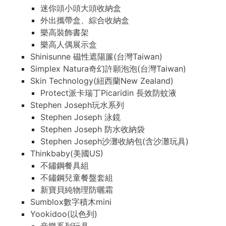
迷你頭小頭大頭收納盒
外出攜帶盒、綜合收納盒
樂高裝飾書架
樂高人偶展示盒
Shinisunne 磁性遮陽簾(台灣Taiwan)
Simplex Natura奇幻許願泡泡(台灣Taiwan)
Skin Technology(紐西蘭New Zealand)
Protect派卡瑞丁Picaridin 長效防蚊液
Stephen Joseph玩水系列
Stephen Joseph 泳鏡
Stephen Joseph 防水收納袋
Stephen Joseph沙灘收納包(含沙灘玩具)
Thinkbaby(美國US)
不鏽鋼餐具組
不鏽鋼兒童餐盤套組
新寶貝純物理防曬霜
Sumblox數字積木mini
Yookidoo(以色列)