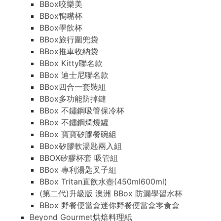
BBox咬樂美
BBox鴨嘴杯
BBox學飲杯
BBox旅行圍兜袋
BBox推車收納袋
BBox Kitty聯名款
BBox 迪士尼聯名款
BBox四合一套裝組
BBox多功能防掉鏈
BBox 不鏽鋼吸管保冷杯
BBox 不鏽鋼燜燒罐
BBox 寶寶矽膠餐碗組
BBox矽膠軟湯匙兩入組
BBOX矽膠杯套 吸管組
BBox 專利湯匙叉子組
BBox Tritan直飲水壺(450ml600ml)
(第二代)升級版 澳洲 BBox 防漏學習水杯
BBox 野餐便當盒迷你野餐便當盒零食盒
Beyond Gourmet烘焙料理紙