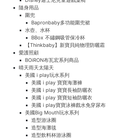
Disney迪士尼兒童遊戲桌椅
隨身用品
圍兜
Bapronbaby多功能圍兜裙
水壺、水杯
BBox 不鏽鋼吸管保冷杯
【Thinkbaby】新寶貝純物理防曬霜
愛護照顧
BOiRON布瓦宏系列商品
晴天雨天太陽天
美國 i play玩水系列
美國 i play 寶寶海灘褲
美國 i play 寶寶長袖防曬衣
美國 i play 寶寶短袖防曬衣
美國 i play寶寶泳褲戲水免穿尿布
美國Big Mouth玩水系列
造型游泳圈
造型海灘毯
造型飲料杯游泳圈