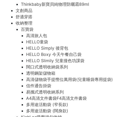
Thinkbaby新寶貝純物理防曬霜89ml
文創商品
舒適穿搭
收納整理
百寶袋
高清旅人包
HELLO童袋
HELLO Simply 後背包
HELLO Boxy 今天午餐自己袋
HELLO Slimily 兒童撞色功課袋
闊口式透明收納袋系列
透明鋼架儲物箱
高清儲物袋手提慳位萬用袋(兒童睡袋專用提袋)
信件通告掛袋
易攜式透明收納系列
A4高清文件書袋F4高清文件書袋
多用途活動袋 (窄長款)
多用途活動袋 (闊身款)