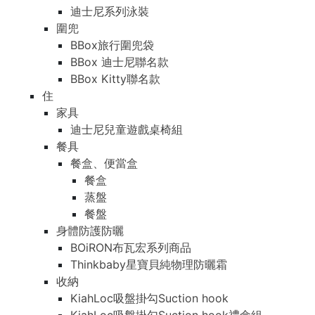
迪士尼系列泳裝
圍兜
BBox旅行圍兜袋
BBox 迪士尼聯名款
BBox Kitty聯名款
住
家具
迪士尼兒童遊戲桌椅組
餐具
餐盒、便當盒
餐盒
蒸盤
餐盤
身體防護防曬
BOiRON布瓦宏系列商品
Thinkbaby星寶貝純物理防曬霜
收納
KiahLoc吸盤掛勾Suction hook