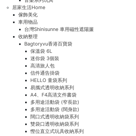
音樂系列玩具
居家生活Home
傢飾美化
車用物品
台灣Shinisunne 車用磁性遮陽簾
收納整理
Bagtoryvu香港百寶袋
保溫袋 6L
迷你袋 3個裝
高清旅人包
信件通告掛袋
HELLO 童袋系列
易攜式透明收納系列
A4、F4高清文件書袋
多用途活動袋 (窄長款)
多用途活動袋 (闊身款)
闊口式透明收納袋系列
雙袋口透明收納袋系列
慳位直立式玩具收納系列