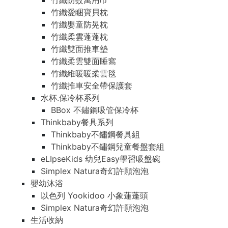
竹纖防蚊萬用巾
竹纖愛睏寶貝枕
竹纖嬰童防晃枕
竹纖柔雲蓬蓬枕
竹纖雙面推車墊
竹纖柔雲雙面睡窩
竹纖維暖暖柔雲毯
竹纖推車安全帶保護套
水杯.保冷杯系列
BBox 不鏽鋼吸管保冷杯
Thinkbaby餐具系列
Thinkbaby不鏽鋼餐具組
Thinkbaby不鏽鋼兒童餐盤套組
eLIpseKids 幼兒Easy學習吸盤碗
Simplex Natura奇幻許願泡泡
嬰幼沐浴
以色列 Yookidoo 小象蓮蓬頭
Simplex Natura奇幻許願泡泡
生活收納