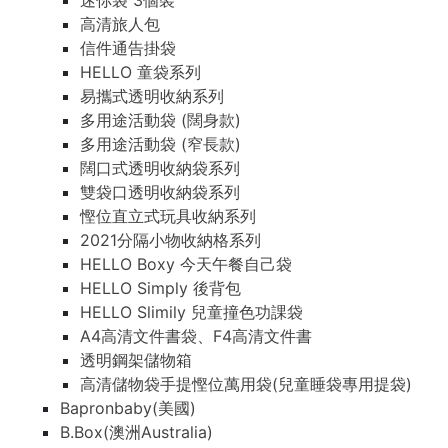
迷你袋 3個裝
高清旅人包
信件通告掛袋
HELLO 童袋系列
易攜式透明收納系列
多用途活動袋 (闊身款)
多用途活動袋 (窄長款)
闊口式透明收納袋系列
雙袋口透明收納袋系列
慳位直立式玩具收納系列
2021分隔小物收納格系列
HELLO Boxy 今天午餐自己袋
HELLO Simply 後背包
HELLO Slimily 兒童撞色功課袋
A4高清文件書袋、F4高清文件書
透明鋼架儲物箱
高清儲物袋手提慳位萬用袋(兒童睡袋專用提袋)
Bapronbaby(美國)
B.Box(澳洲Australia)