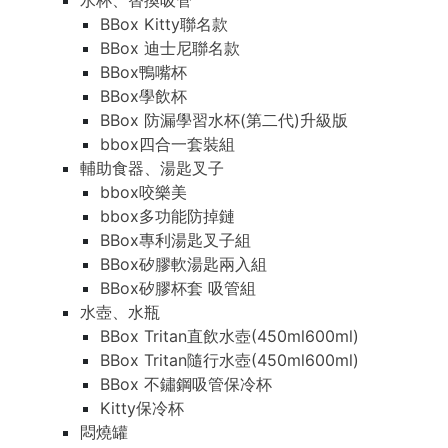
水杯、替換吸管
BBox Kitty聯名款
BBox 迪士尼聯名款
BBox鴨嘴杯
BBox學飲杯
BBox 防漏學習水杯(第二代)升級版
bbox四合一套裝組
輔助食器、湯匙叉子
bbox咬樂美
bbox多功能防掉鏈
BBox專利湯匙叉子組
BBox矽膠軟湯匙兩入組
BBox矽膠杯套 吸管組
水壺、水瓶
BBox Tritan直飲水壺(450ml600ml)
BBox Tritan隨行水壺(450ml600ml)
BBox 不鏽鋼吸管保冷杯
Kitty保冷杯
悶燒罐