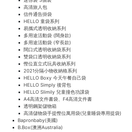
迷你袋 3個裝
高清旅人包
信件通告掛袋
HELLO 童袋系列
易攜式透明收納系列
多用途活動袋 (闊身款)
多用途活動袋 (窄長款)
闊口式透明收納袋系列
雙袋口透明收納袋系列
慳位直立式玩具收納系列
2021分隔小物收納格系列
HELLO Boxy 今天午餐自己袋
HELLO Simply 後背包
HELLO Slimily 兒童撞色功課袋
A4高清文件書袋、F4高清文件書
透明鋼架儲物箱
高清儲物袋手提慳位萬用袋(兒童睡袋專用提袋)
Bapronbaby(美國)
B.Box(澳洲Australia)