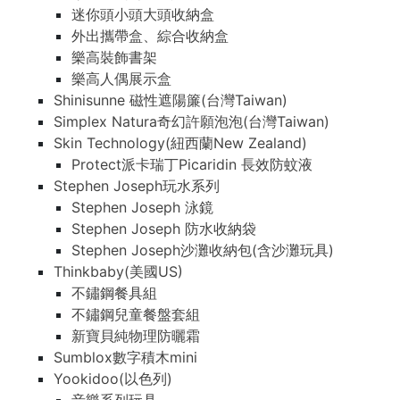
迷你頭小頭大頭收納盒
外出攜帶盒、綜合收納盒
樂高裝飾書架
樂高人偶展示盒
Shinisunne 磁性遮陽簾(台灣Taiwan)
Simplex Natura奇幻許願泡泡(台灣Taiwan)
Skin Technology(紐西蘭New Zealand)
Protect派卡瑞丁Picaridin 長效防蚊液
Stephen Joseph玩水系列
Stephen Joseph 泳鏡
Stephen Joseph 防水收納袋
Stephen Joseph沙灘收納包(含沙灘玩具)
Thinkbaby(美國US)
不鏽鋼餐具組
不鏽鋼兒童餐盤套組
新寶貝純物理防曬霜
Sumblox數字積木mini
Yookidoo(以色列)