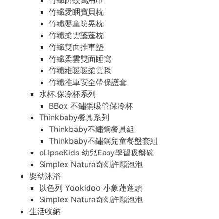
竹纖防蚊萬用巾
竹纖愛睏寶貝枕
竹纖嬰童防晃枕
竹纖柔雲蓬蓬枕
竹纖雙面推車墊
竹纖柔雲雙面睡窩
竹纖維暖暖柔雲毯
竹纖推車安全帶保護套
水杯.保冷杯系列
BBox 不鏽鋼吸管保冷杯
Thinkbaby餐具系列
Thinkbaby不鏽鋼餐具組
Thinkbaby不鏽鋼兒童餐盤套組
eLIpseKids 幼兒Easy學習吸盤碗
Simplex Natura奇幻許願泡泡
嬰幼沐浴
以色列 Yookidoo 小象蓮蓬頭
Simplex Natura奇幻許願泡泡
生活收納