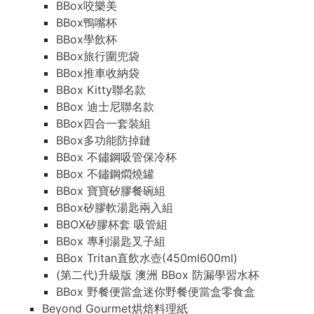
BBox咬樂美
BBox鴨嘴杯
BBox學飲杯
BBox旅行圍兜袋
BBox推車收納袋
BBox Kitty聯名款
BBox 迪士尼聯名款
BBox四合一套裝組
BBox多功能防掉鏈
BBox 不鏽鋼吸管保冷杯
BBox 不鏽鋼燜燒罐
BBox 寶寶矽膠餐碗組
BBox矽膠軟湯匙兩入組
BBOX矽膠杯套 吸管組
BBox 專利湯匙叉子組
BBox Tritan直飲水壺(450ml600ml)
(第二代)升級版 澳洲 BBox 防漏學習水杯
BBox 野餐便當盒迷你野餐便當盒零食盒
Beyond Gourmet烘焙料理紙