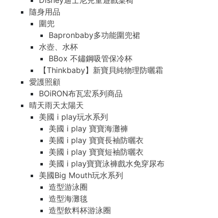
Disney迪士尼兒童遊戲桌椅
隨身用品
圍兜
Bapronbaby多功能圍兜裙
水壺、水杯
BBox 不鏽鋼吸管保冷杯
【Thinkbaby】新寶貝純物理防曬霜
愛護照顧
BOiRON布瓦宏系列商品
晴天雨天太陽天
美國 i play玩水系列
美國 i play 寶寶海灘褲
美國 i play 寶寶長袖防曬衣
美國 i play 寶寶短袖防曬衣
美國 i play寶寶泳褲戲水免穿尿布
美國Big Mouth玩水系列
造型游泳圈
造型海灘毯
造型飲料杯游泳圈