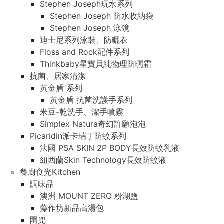
Stephen Joseph玩水系列
Stephen Joseph 防水收納袋
Stephen Joseph 泳鏡
迪士尼系列泳裝、防曬衣
Floss and Rock配件系列
Thinkbaby星寶貝純物理防曬霜
抗菌、居家清潔
黃金盾 系列
黃金盾 抗菌洗護手系列
米豆-乾洗手、潔手噴霧
Simplex Natura奇幻許願泡泡
Picaridin派卡瑞丁防蚊系列
法國 PSA SKIN 2P BODY長效防蚊乳液
紐西蘭Skin Technology長效防蚊液
餐廚食光Kitchen
調味品
澳洲 MOUNT ZERO 粉湖鹽
藻作坊新品高湯包
圍兜