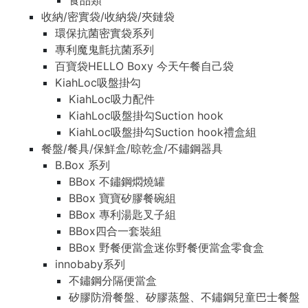
食品類
收納/密實袋/收納袋/夾鏈袋
環保抗菌密實袋系列
專利魔鬼氈抗菌系列
百寶袋HELLO Boxy 今天午餐自己袋
KiahLoc吸盤掛勾
KiahLoc吸力配件
KiahLoc吸盤掛勾Suction hook
KiahLoc吸盤掛勾Suction hook禮盒組
餐盤/餐具/保鮮盒/晾乾盒/不鏽鋼器具
B.Box 系列
BBox 不鏽鋼燜燒罐
BBox 寶寶矽膠餐碗組
BBox 專利湯匙叉子組
BBox四合一套裝組
BBox 野餐便當盒迷你野餐便當盒零食盒
innobaby系列
不鏽鋼分隔便當盒
矽膠防滑餐盤、矽膠蒸盤、不鏽鋼兒童巴士餐盤