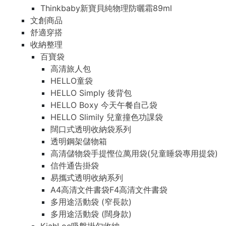
Thinkbaby新寶貝純物理防曬霜89ml
文創商品
舒適穿搭
收納整理
百寶袋
高清旅人包
HELLO童袋
HELLO Simply 後背包
HELLO Boxy 今天午餐自己袋
HELLO Slimily 兒童撞色功課袋
闊口式透明收納袋系列
透明鋼架儲物箱
高清儲物袋手提慳位萬用袋(兒童睡袋專用提袋)
信件通告掛袋
易攜式透明收納系列
A4高清文件書袋F4高清文件書袋
多用途活動袋 (窄長款)
多用途活動袋 (闊身款)