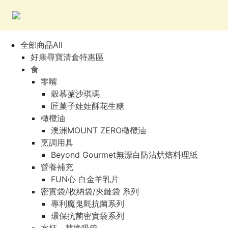
全部商品All
好康尋寶清倉特惠區
食
零嘴
穀慕蒎沙琪瑪
匠菓子娃娃酥花生糖
橄欖油
澳洲MOUNT ZERO橄欖油
烹調用具
Beyond Gourmet無漂白防沾烘焙料理紙
營養補充
FUN心 白金羊乳片
密實袋/收納袋/夾鏈袋 系列
專利魔鬼氈抗菌系列
環保抗菌密實袋系列