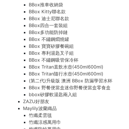
BBox推車收納袋
BBox Kitty聯名款
BBox 迪士尼聯名款
BBox四合一套裝組
BBox多功能防掉鏈
BBox 不鏽鋼燜燒罐
BBox 寶寶矽膠餐碗組
BBox 專利湯匙叉子組
BBox 不鏽鋼吸管保冷杯
BBox Tritan直飲水壺(450ml600ml)
BBox Tritan隨行水壺(450ml600ml)
(第二代)升級版 澳洲 BBox 防漏學習水杯
BBox 野餐便當盒迷你野餐便當盒零食盒
bbox矽膠軟湯匙兩入組
ZAZU好朋友
Maylily波蘭織品
竹纖柔雲毯
竹纖涼感萬用巾