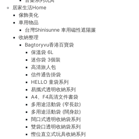
音樂系列玩具
居家生活Home
傢飾美化
車用物品
台灣Shinisunne 車用磁性遮陽簾
收納整理
Bagtoryvu香港百寶袋
保溫袋 6L
迷你袋 3個裝
高清旅人包
信件通告掛袋
HELLO 童袋系列
易攜式透明收納系列
A4、F4高清文件書袋
多用途活動袋 (窄長款)
多用途活動袋 (闊身款)
闊口式透明收納袋系列
雙袋口透明收納袋系列
慳位直立式玩具收納系列