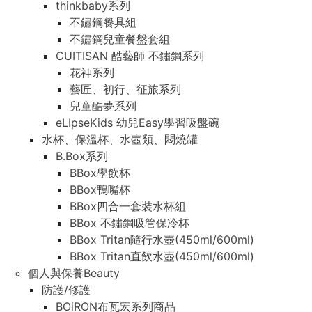
thinkbaby系列
不鏽鋼餐具組
不鏽鋼兒童餐盤套組
CUITISAN 酷藝師 不鏽鋼系列
花神系列
藝匠、初行、征旅系列
兒童酷夢系列
eLIpseKids 幼兒Easy學習吸盤碗
水杯、保溫杯、水壺類、悶燒罐
B.Box系列
BBox學飲杯
BBox鴨嘴杯
BBox四合一套裝水杯組
BBox 不鏽鋼吸管保冷杯
BBox Tritan隨行水壺(450ml/600ml)
BBox Tritan直飲水壺(450ml/600ml)
個人與保養Beauty
防護/修護
BOiRON布瓦宏系列商品