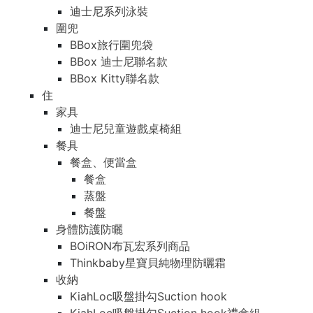
迪士尼系列泳裝
圍兜
BBox旅行圍兜袋
BBox 迪士尼聯名款
BBox Kitty聯名款
住
家具
迪士尼兒童遊戲桌椅組
餐具
餐盒、便當盒
餐盒
蒸盤
餐盤
身體防護防曬
BOiRON布瓦宏系列商品
Thinkbaby星寶貝純物理防曬霜
收納
KiahLoc吸盤掛勾Suction hook