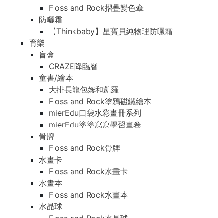
Floss and Rock摺疊變色傘
防曬霜
【Thinkbaby】星寶貝純物理防曬霜
育樂
盲盒
CRAZE降臨曆
童書/繪本
大排長龍包姆和凱羅
Floss and Rock塗鴉磁鐵繪本
mierEdu口袋水彩畫冊系列
mierEdu塗塗寫寫學習畫卷
骨牌
Floss and Rock骨牌
水畫卡
Floss and Rock水畫卡
水畫本
Floss and Rock水畫本
水晶球