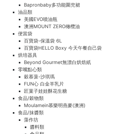
Bapronbaby多功能圍兜裙
油品類
美國EVO噴油瓶
澳洲MOUNT ZERO橄欖油
便當袋
百寶袋-保溫袋 6L
百寶袋HELLO Boxy 今天午餐自己袋
烘培器具
Beyond Gourmet無漂白烘焙紙
零嘴點心類
穀慕蒎-沙琪瑪
FUN心 白金羊乳片
匠菓子娃娃酥花生糖
食品/穀物類
Moulamein慕樂明燕麥(澳洲)
食品/抹醬類
藻作坊
醬料類