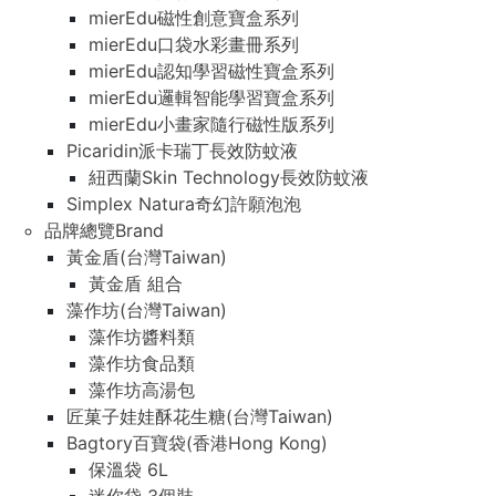
mierEdu磁性創意寶盒系列
mierEdu口袋水彩畫冊系列
mierEdu認知學習磁性寶盒系列
mierEdu邏輯智能學習寶盒系列
mierEdu小畫家隨行磁性版系列
Picaridin派卡瑞丁長效防蚊液
紐西蘭Skin Technology長效防蚊液
Simplex Natura奇幻許願泡泡
品牌總覽Brand
黃金盾(台灣Taiwan)
黃金盾 組合
藻作坊(台灣Taiwan)
藻作坊醬料類
藻作坊食品類
藻作坊高湯包
匠菓子娃娃酥花生糖(台灣Taiwan)
Bagtory百寶袋(香港Hong Kong)
保溫袋 6L