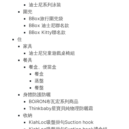
迪士尼系列泳裝
圍兜
BBox旅行圍兜袋
BBox 迪士尼聯名款
BBox Kitty聯名款
住
家具
迪士尼兒童遊戲桌椅組
餐具
餐盒、便當盒
餐盒
蒸盤
餐盤
身體防護防曬
BOiRON布瓦宏系列商品
Thinkbaby星寶貝純物理防曬霜
收納
KiahLoc吸盤掛勾Suction hook