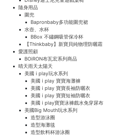
Disney迪士尼兒童遊戲桌椅
隨身用品
圍兜
Bapronbaby多功能圍兜裙
水壺、水杯
BBox 不鏽鋼吸管保冷杯
【Thinkbaby】新寶貝純物理防曬霜
愛護照顧
BOiRON布瓦宏系列商品
晴天雨天太陽天
美國 i play玩水系列
美國 i play 寶寶海灘褲
美國 i play 寶寶長袖防曬衣
美國 i play 寶寶短袖防曬衣
美國 i play寶寶泳褲戲水免穿尿布
美國Big Mouth玩水系列
造型游泳圈
造型海灘毯
造型飲料杯游泳圈