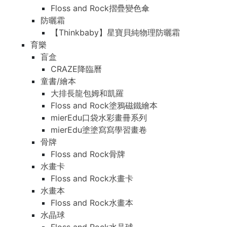
Floss and Rock摺疊變色傘
防曬霜
【Thinkbaby】星寶貝純物理防曬霜
育樂
盲盒
CRAZE降臨曆
童書/繪本
大排長龍包姆和凱羅
Floss and Rock塗鴉磁鐵繪本
mierEdu口袋水彩畫冊系列
mierEdu塗塗寫寫學習畫卷
骨牌
Floss and Rock骨牌
水畫卡
Floss and Rock水畫卡
水畫本
Floss and Rock水畫本
水晶球