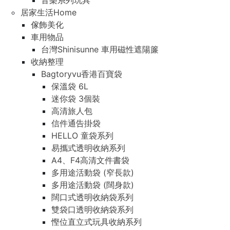
音樂系列玩具
居家生活Home
傢飾美化
車用物品
台灣Shinisunne 車用磁性遮陽簾
收納整理
Bagtoryvu香港百寶袋
保溫袋 6L
迷你袋 3個裝
高清旅人包
信件通告掛袋
HELLO 童袋系列
易攜式透明收納系列
A4、F4高清文件書袋
多用途活動袋 (窄長款)
多用途活動袋 (闊身款)
闊口式透明收納袋系列
雙袋口透明收納袋系列
慳位直立式玩具收納系列