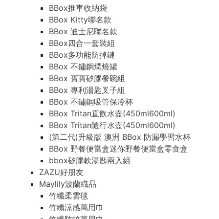
BBox推車收納袋
BBox Kitty聯名款
BBox 迪士尼聯名款
BBox四合一套裝組
BBox多功能防掉鏈
BBox 不鏽鋼燜燒罐
BBox 寶寶矽膠餐碗組
BBox 專利湯匙叉子組
BBox 不鏽鋼吸管保冷杯
BBox Tritan直飲水壺(450ml600ml)
BBox Tritan隨行水壺(450ml600ml)
(第二代)升級版 澳洲 BBox 防漏學習水杯
BBox 野餐便當盒迷你野餐便當盒零食盒
bbox矽膠軟湯匙兩入組
ZAZU好朋友
Maylily波蘭織品
竹纖柔雲毯
竹纖涼感萬用巾