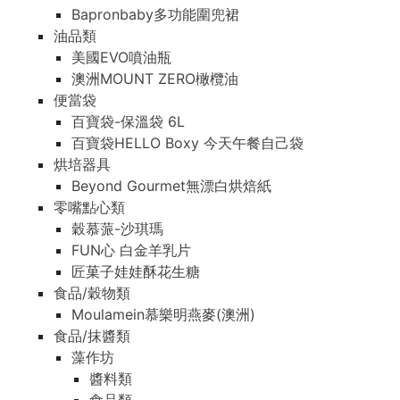
Bapronbaby多功能圍兜裙
油品類
美國EVO噴油瓶
澳洲MOUNT ZERO橄欖油
便當袋
百寶袋-保溫袋 6L
百寶袋HELLO Boxy 今天午餐自己袋
烘培器具
Beyond Gourmet無漂白烘焙紙
零嘴點心類
穀慕蒎-沙琪瑪
FUN心 白金羊乳片
匠菓子娃娃酥花生糖
食品/穀物類
Moulamein慕樂明燕麥(澳洲)
食品/抹醬類
藻作坊
醬料類