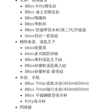
水杯、替換吸管
BBox Kitty聯名款
BBox 迪士尼聯名款
BBox鴨嘴杯
BBox學飲杯
BBox 防漏學習水杯(第二代)升級版
bbox四合一套裝組
輔助食器、湯匙叉子
bbox咬樂美
bbox多功能防掉鏈
BBox專利湯匙叉子組
BBox矽膠軟湯匙兩入組
BBox矽膠杯套 吸管組
水壺、水瓶
BBox Tritan直飲水壺(450ml600ml)
BBox Tritan隨行水壺(450ml600ml)
BBox 不鏽鋼吸管保冷杯
Kitty保冷杯
悶燒罐