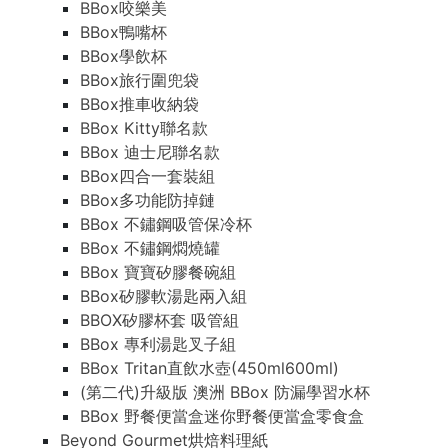
BBox咬樂美
BBox鴨嘴杯
BBox學飲杯
BBox旅行圍兜袋
BBox推車收納袋
BBox Kitty聯名款
BBox 迪士尼聯名款
BBox四合一套裝組
BBox多功能防掉鏈
BBox 不鏽鋼吸管保冷杯
BBox 不鏽鋼燜燒罐
BBox 寶寶矽膠餐碗組
BBox矽膠軟湯匙兩入組
BBOX矽膠杯套 吸管組
BBox 專利湯匙叉子組
BBox Tritan直飲水壺(450ml600ml)
(第二代)升級版 澳洲 BBox 防漏學習水杯
BBox 野餐便當盒迷你野餐便當盒零食盒
Beyond Gourmet烘焙料理紙