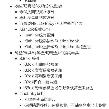
食品類
收納/密實袋/收納袋/夾鏈袋
環保抗菌密實袋系列
專利魔鬼氈抗菌系列
百寶袋HELLO Boxy 今天午餐自己袋
KiahLoc吸盤掛勾
KiahLoc吸力配件
KiahLoc吸盤掛勾Suction hook
KiahLoc吸盤掛勾Suction hook禮盒組
餐盤/餐具/保鮮盒/晾乾盒/不鏽鋼器具
B.Box 系列
BBox 不鏽鋼燜燒罐
BBox 寶寶矽膠餐碗組
BBox 專利湯匙叉子組
BBox四合一套裝組
BBox 野餐便當盒迷你野餐便當盒零食盒
innobaby系列
不鏽鋼分隔便當盒
矽膠防滑餐盤、矽膠蒸盤、不鏽鋼兒童巴士餐盤