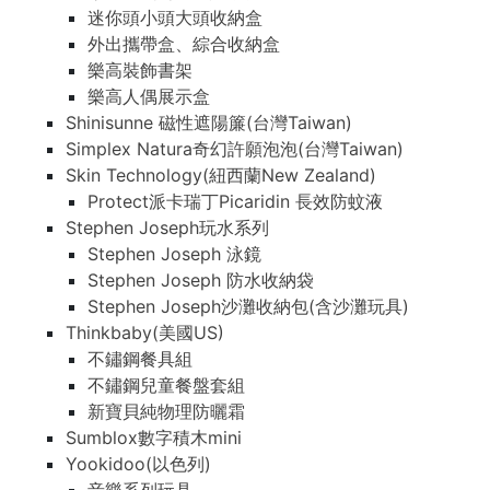
迷你頭小頭大頭收納盒
外出攜帶盒、綜合收納盒
樂高裝飾書架
樂高人偶展示盒
Shinisunne 磁性遮陽簾(台灣Taiwan)
Simplex Natura奇幻許願泡泡(台灣Taiwan)
Skin Technology(紐西蘭New Zealand)
Protect派卡瑞丁Picaridin 長效防蚊液
Stephen Joseph玩水系列
Stephen Joseph 泳鏡
Stephen Joseph 防水收納袋
Stephen Joseph沙灘收納包(含沙灘玩具)
Thinkbaby(美國US)
不鏽鋼餐具組
不鏽鋼兒童餐盤套組
新寶貝純物理防曬霜
Sumblox數字積木mini
Yookidoo(以色列)