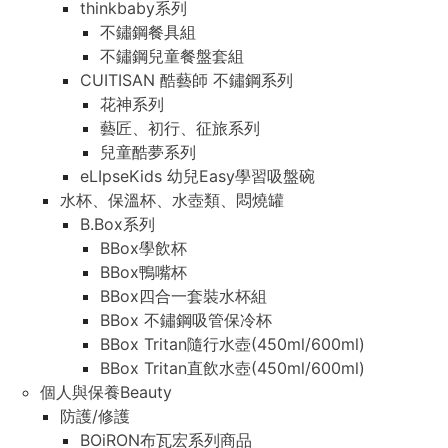
thinkbaby系列
不鏽鋼餐具組
不鏽鋼兒童餐盤套組
CUITISAN 酷藝師 不鏽鋼系列
花神系列
藝匠、初行、征旅系列
兒童酷夢系列
eLIpseKids 幼兒Easy學習吸盤碗
水杯、保溫杯、水壺類、悶燒罐
B.Box系列
BBox學飲杯
BBox鴨嘴杯
BBox四合一套裝水杯組
BBox 不鏽鋼吸管保冷杯
BBox Tritan隨行水壺(450ml/600ml)
BBox Tritan直飲水壺(450ml/600ml)
個人與保養Beauty
防護/修護
BOiRON布瓦宏系列商品