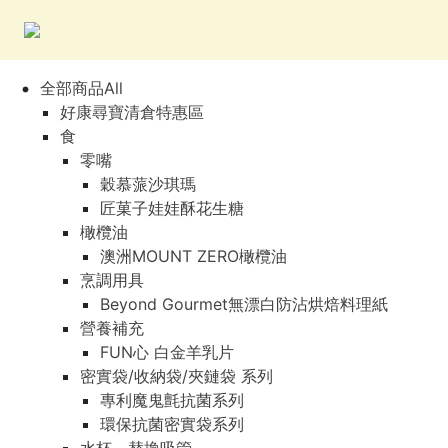
全部商品All
好康尋寶清倉特惠區
食
零嘴
穀慕蒎沙琪瑪
匠菓子娃娃酥花生糖
橄欖油
澳洲MOUNT ZERO橄欖油
烹調用具
Beyond Gourmet無漂白防沾烘焙料理紙
營養補充
FUN心 白金羊乳片
密實袋/收納袋/夾鏈袋 系列
專利魔鬼氈抗菌系列
環保抗菌密實袋系列