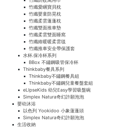
竹纖防蚊萬用巾
竹纖愛睏寶貝枕
竹纖嬰童防晃枕
竹纖柔雲蓬蓬枕
竹纖雙面推車墊
竹纖柔雲雙面睡窩
竹纖維暖暖柔雲毯
竹纖推車安全帶保護套
水杯.保冷杯系列
BBox 不鏽鋼吸管保冷杯
Thinkbaby餐具系列
Thinkbaby不鏽鋼餐具組
Thinkbaby不鏽鋼兒童餐盤套組
eLIpseKids 幼兒Easy學習吸盤碗
Simplex Natura奇幻許願泡泡
嬰幼沐浴
以色列 Yookidoo 小象蓮蓬頭
Simplex Natura奇幻許願泡泡
生活收納