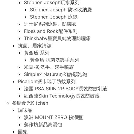
Stephen Joseph玩水系列
Stephen Joseph 防水收納袋
Stephen Joseph 泳鏡
迪士尼系列泳裝、防曬衣
Floss and Rock配件系列
Thinkbaby星寶貝純物理防曬霜
抗菌、居家清潔
黃金盾 系列
黃金盾 抗菌洗護手系列
米豆-乾洗手、潔手噴霧
Simplex Natura奇幻許願泡泡
Picaridin派卡瑞丁防蚊系列
法國 PSA SKIN 2P BODY長效防蚊乳液
紐西蘭Skin Technology長效防蚊液
餐廚食光Kitchen
調味品
澳洲 MOUNT ZERO 粉湖鹽
藻作坊新品高湯包
圍兜