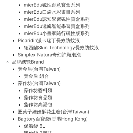
mierEdu磁性創意寶盒系列
mierEdu口袋水彩畫冊系列
mierEdu認知學習磁性寶盒系列
mierEdu邏輯智能學習寶盒系列
mierEdu小畫家隨行磁性版系列
Picaridin派卡瑞丁長效防蚊液
紐西蘭Skin Technology長效防蚊液
Simplex Natura奇幻許願泡泡
品牌總覽Brand
黃金盾(台灣Taiwan)
黃金盾 組合
藻作坊(台灣Taiwan)
藻作坊醬料類
藻作坊食品類
藻作坊高湯包
匠菓子娃娃酥花生糖(台灣Taiwan)
Bagtory百寶袋(香港Hong Kong)
保溫袋 6L