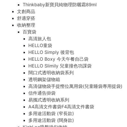
Thinkbaby新寶貝純物理防曬霜89ml
文創商品
舒適穿搭
收納整理
百寶袋
高清旅人包
HELLO童袋
HELLO Simply 後背包
HELLO Boxy 今天午餐自己袋
HELLO Slimily 兒童撞色功課袋
闊口式透明收納袋系列
透明鋼架儲物箱
高清儲物袋手提慳位萬用袋(兒童睡袋專用提袋)
信件通告掛袋
易攜式透明收納系列
A4高清文件書袋F4高清文件書袋
多用途活動袋 (窄長款)
多用途活動袋 (闊身款)