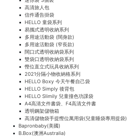
迷你袋 3個裝
高清旅人包
信件通告掛袋
HELLO 童袋系列
易攜式透明收納系列
多用途活動袋 (闊身款)
多用途活動袋 (窄長款)
闊口式透明收納袋系列
雙袋口透明收納袋系列
慳位直立式玩具收納系列
2021分隔小物收納格系列
HELLO Boxy 今天午餐自己袋
HELLO Simply 後背包
HELLO Slimily 兒童撞色功課袋
A4高清文件書袋、F4高清文件書
透明鋼架儲物箱
高清儲物袋手提慳位萬用袋(兒童睡袋專用提袋)
Bapronbaby(美國)
B.Box(澳洲Australia)