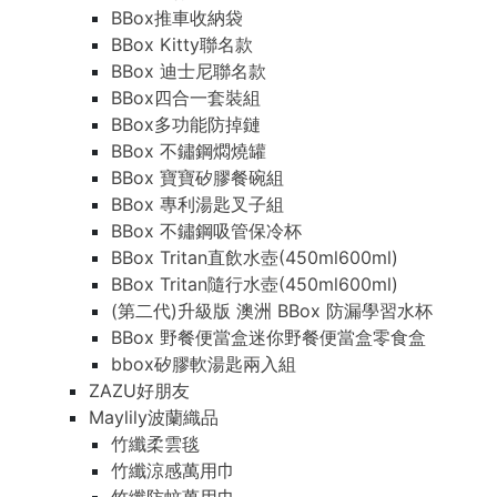
BBox推車收納袋
BBox Kitty聯名款
BBox 迪士尼聯名款
BBox四合一套裝組
BBox多功能防掉鏈
BBox 不鏽鋼燜燒罐
BBox 寶寶矽膠餐碗組
BBox 專利湯匙叉子組
BBox 不鏽鋼吸管保冷杯
BBox Tritan直飲水壺(450ml600ml)
BBox Tritan隨行水壺(450ml600ml)
(第二代)升級版 澳洲 BBox 防漏學習水杯
BBox 野餐便當盒迷你野餐便當盒零食盒
bbox矽膠軟湯匙兩入組
ZAZU好朋友
Maylily波蘭織品
竹纖柔雲毯
竹纖涼感萬用巾