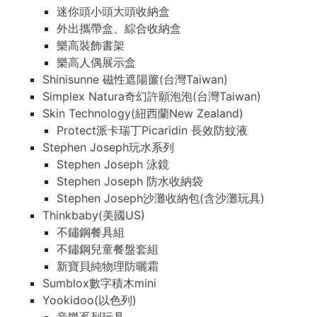
迷你頭小頭大頭收納盒
外出攜帶盒、綜合收納盒
樂高裝飾書架
樂高人偶展示盒
Shinisunne 磁性遮陽簾(台灣Taiwan)
Simplex Natura奇幻許願泡泡(台灣Taiwan)
Skin Technology(紐西蘭New Zealand)
Protect派卡瑞丁Picaridin 長效防蚊液
Stephen Joseph玩水系列
Stephen Joseph 泳鏡
Stephen Joseph 防水收納袋
Stephen Joseph沙灘收納包(含沙灘玩具)
Thinkbaby(美國US)
不鏽鋼餐具組
不鏽鋼兒童餐盤套組
新寶貝純物理防曬霜
Sumblox數字積木mini
Yookidoo(以色列)