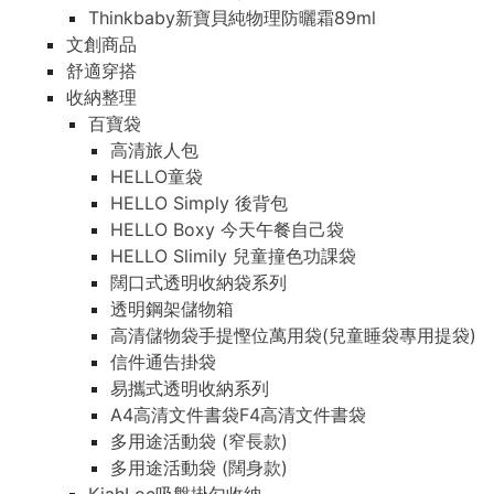
Thinkbaby新寶貝純物理防曬霜89ml
文創商品
舒適穿搭
收納整理
百寶袋
高清旅人包
HELLO童袋
HELLO Simply 後背包
HELLO Boxy 今天午餐自己袋
HELLO Slimily 兒童撞色功課袋
闊口式透明收納袋系列
透明鋼架儲物箱
高清儲物袋手提慳位萬用袋(兒童睡袋專用提袋)
信件通告掛袋
易攜式透明收納系列
A4高清文件書袋F4高清文件書袋
多用途活動袋 (窄長款)
多用途活動袋 (闊身款)