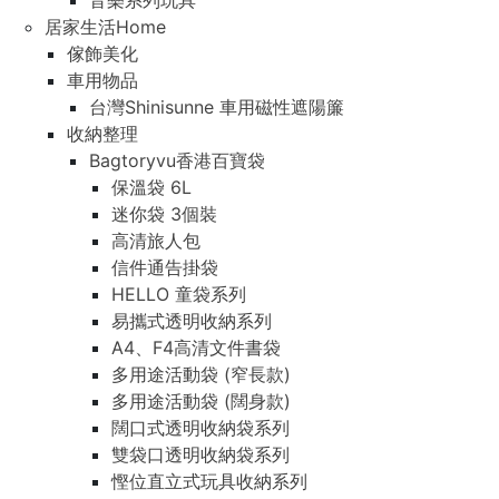
音樂系列玩具
居家生活Home
傢飾美化
車用物品
台灣Shinisunne 車用磁性遮陽簾
收納整理
Bagtoryvu香港百寶袋
保溫袋 6L
迷你袋 3個裝
高清旅人包
信件通告掛袋
HELLO 童袋系列
易攜式透明收納系列
A4、F4高清文件書袋
多用途活動袋 (窄長款)
多用途活動袋 (闊身款)
闊口式透明收納袋系列
雙袋口透明收納袋系列
慳位直立式玩具收納系列