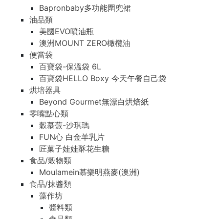
Bapronbaby多功能圍兜裙
油品類
美國EVO噴油瓶
澳洲MOUNT ZERO橄欖油
便當袋
百寶袋-保溫袋 6L
百寶袋HELLO Boxy 今天午餐自己袋
烘培器具
Beyond Gourmet無漂白烘焙紙
零嘴點心類
穀慕蒎-沙琪瑪
FUN心 白金羊乳片
匠菓子娃娃酥花生糖
食品/穀物類
Moulamein慕樂明燕麥(澳洲)
食品/抹醬類
藻作坊
醬料類