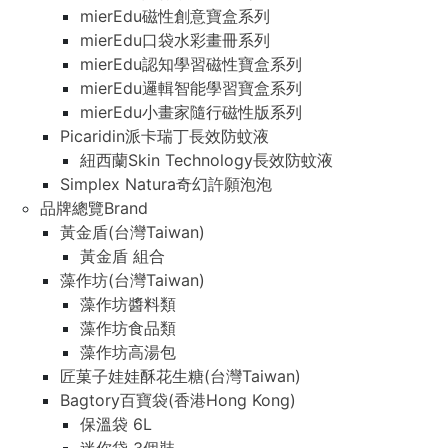
mierEdu磁性創意寶盒系列
mierEdu口袋水彩畫冊系列
mierEdu認知學習磁性寶盒系列
mierEdu邏輯智能學習寶盒系列
mierEdu小畫家隨行磁性版系列
Picaridin派卡瑞丁長效防蚊液
紐西蘭Skin Technology長效防蚊液
Simplex Natura奇幻許願泡泡
品牌總覽Brand
黃金盾(台灣Taiwan)
黃金盾 組合
藻作坊(台灣Taiwan)
藻作坊醬料類
藻作坊食品類
藻作坊高湯包
匠菓子娃娃酥花生糖(台灣Taiwan)
Bagtory百寶袋(香港Hong Kong)
保溫袋 6L