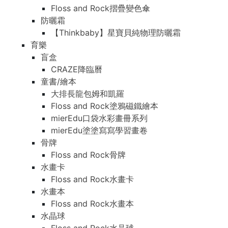
Floss and Rock摺疊變色傘
防曬霜
【Thinkbaby】星寶貝純物理防曬霜
育樂
盲盒
CRAZE降臨曆
童書/繪本
大排長龍包姆和凱羅
Floss and Rock塗鴉磁鐵繪本
mierEdu口袋水彩畫冊系列
mierEdu塗塗寫寫學習畫卷
骨牌
Floss and Rock骨牌
水畫卡
Floss and Rock水畫卡
水畫本
Floss and Rock水畫本
水晶球