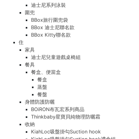
迪士尼系列泳裝
圍兜
BBox旅行圍兜袋
BBox 迪士尼聯名款
BBox Kitty聯名款
住
家具
迪士尼兒童遊戲桌椅組
餐具
餐盒、便當盒
餐盒
蒸盤
餐盤
身體防護防曬
BOiRON布瓦宏系列商品
Thinkbaby星寶貝純物理防曬霜
收納
KiahLoc吸盤掛勾Suction hook