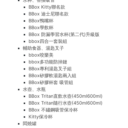
水杯、替換吸管
BBox Kitty聯名款
BBox 迪士尼聯名款
BBox鴨嘴杯
BBox學飲杯
BBox 防漏學習水杯(第二代)升級版
bbox四合一套裝組
輔助食器、湯匙叉子
bbox咬樂美
bbox多功能防掉鏈
BBox專利湯匙叉子組
BBox矽膠軟湯匙兩入組
BBox矽膠杯套 吸管組
水壺、水瓶
BBox Tritan直飲水壺(450ml600ml)
BBox Tritan隨行水壺(450ml600ml)
BBox 不鏽鋼吸管保冷杯
Kitty保冷杯
悶燒罐