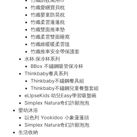
竹纖防蚊萬用巾
竹纖愛睏寶貝枕
竹纖嬰童防晃枕
竹纖柔雲蓬蓬枕
竹纖雙面推車墊
竹纖柔雲雙面睡窩
竹纖維暖暖柔雲毯
竹纖推車安全帶保護套
水杯.保冷杯系列
BBox 不鏽鋼吸管保冷杯
Thinkbaby餐具系列
Thinkbaby不鏽鋼餐具組
Thinkbaby不鏽鋼兒童餐盤套組
eLIpseKids 幼兒Easy學習吸盤碗
Simplex Natura奇幻許願泡泡
嬰幼沐浴
以色列 Yookidoo 小象蓮蓬頭
Simplex Natura奇幻許願泡泡
生活收納