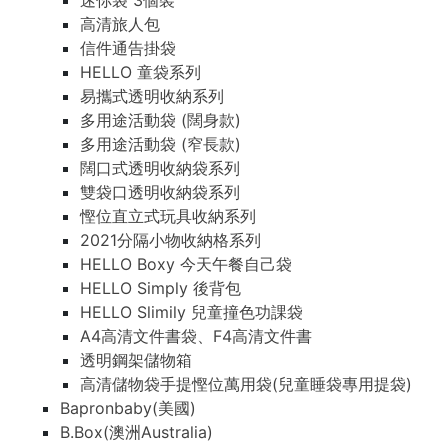
迷你袋 3個裝
高清旅人包
信件通告掛袋
HELLO 童袋系列
易攜式透明收納系列
多用途活動袋 (闊身款)
多用途活動袋 (窄長款)
闊口式透明收納袋系列
雙袋口透明收納袋系列
慳位直立式玩具收納系列
2021分隔小物收納格系列
HELLO Boxy 今天午餐自己袋
HELLO Simply 後背包
HELLO Slimily 兒童撞色功課袋
A4高清文件書袋、F4高清文件書
透明鋼架儲物箱
高清儲物袋手提慳位萬用袋(兒童睡袋專用提袋)
Bapronbaby(美國)
B.Box(澳洲Australia)