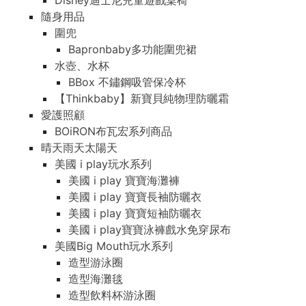
Disney迪士尼兒童遊戲桌椅
隨身用品
圍兜
Bapronbaby多功能圍兜裙
水壺、水杯
BBox 不鏽鋼吸管保冷杯
【Thinkbaby】新寶貝純物理防曬霜
愛護照顧
BOiRON布瓦宏系列商品
晴天雨天太陽天
美國 i play玩水系列
美國 i play 寶寶海灘褲
美國 i play 寶寶長袖防曬衣
美國 i play 寶寶短袖防曬衣
美國 i play寶寶泳褲戲水免穿尿布
美國Big Mouth玩水系列
造型游泳圈
造型海灘毯
造型飲料杯游泳圈