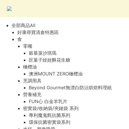
全部商品All
好康尋寶清倉特惠區
食
零嘴
穀慕蒎沙琪瑪
匠菓子娃娃酥花生糖
橄欖油
澳洲MOUNT ZERO橄欖油
烹調用具
Beyond Gourmet無漂白防沾烘焙料理紙
營養補充
FUN心 白金羊乳片
密實袋/收納袋/夾鏈袋 系列
專利魔鬼氈抗菌系列
環保抗菌密實袋系列