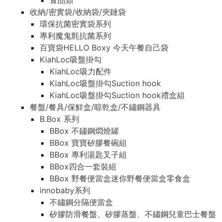
食品類
收納/密實袋/收納袋/夾鏈袋
環保抗菌密實袋系列
專利魔鬼氈抗菌系列
百寶袋HELLO Boxy 今天午餐自己袋
KiahLoc吸盤掛勾
KiahLoc吸力配件
KiahLoc吸盤掛勾Suction hook
KiahLoc吸盤掛勾Suction hook禮盒組
餐盤/餐具/保鮮盒/晾乾盒/不鏽鋼器具
B.Box 系列
BBox 不鏽鋼燜燒罐
BBox 寶寶矽膠餐碗組
BBox 專利湯匙叉子組
BBox四合一套裝組
BBox 野餐便當盒迷你野餐便當盒零食盒
innobaby系列
不鏽鋼分隔便當盒
矽膠防滑餐盤、矽膠蒸盤、不鏽鋼兒童巴士餐盤