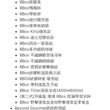
BBox咬樂美
BBox鴨嘴杯
BBox學飲杯
BBox旅行圍兜袋
BBox推車收納袋
BBox Kitty聯名款
BBox 迪士尼聯名款
BBox四合一套裝組
BBox多功能防掉鏈
BBox 不鏽鋼吸管保冷杯
BBox 不鏽鋼燜燒罐
BBox 寶寶矽膠餐碗組
BBox矽膠軟湯匙兩入組
BBOX矽膠杯套 吸管組
BBox 專利湯匙叉子組
BBox Tritan直飲水壺(450ml600ml)
(第二代)升級版 澳洲 BBox 防漏學習水杯
BBox 野餐便當盒迷你野餐便當盒零食盒
Beyond Gourmet烘焙料理紙