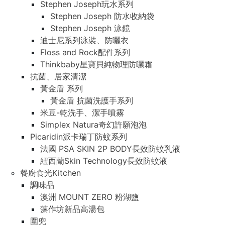
Stephen Joseph玩水系列
Stephen Joseph 防水收納袋
Stephen Joseph 泳鏡
迪士尼系列泳裝、防曬衣
Floss and Rock配件系列
Thinkbaby星寶貝純物理防曬霜
抗菌、居家清潔
黃金盾 系列
黃金盾 抗菌洗護手系列
米豆-乾洗手、潔手噴霧
Simplex Natura奇幻許願泡泡
Picaridin派卡瑞丁防蚊系列
法國 PSA SKIN 2P BODY長效防蚊乳液
紐西蘭Skin Technology長效防蚊液
餐廚食光Kitchen
調味品
澳洲 MOUNT ZERO 粉湖鹽
藻作坊新品高湯包
圍兜