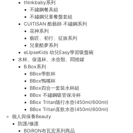
thinkbaby系列
不鏽鋼餐具組
不鏽鋼兒童餐盤套組
CUITISAN 酷藝師 不鏽鋼系列
花神系列
藝匠、初行、征旅系列
兒童酷夢系列
eLIpseKids 幼兒Easy學習吸盤碗
水杯、保溫杯、水壺類、悶燒罐
B.Box系列
BBox學飲杯
BBox鴨嘴杯
BBox四合一套裝水杯組
BBox 不鏽鋼吸管保冷杯
BBox Tritan隨行水壺(450ml/600ml)
BBox Tritan直飲水壺(450ml/600ml)
個人與保養Beauty
防護/修護
BOiRON布瓦宏系列商品