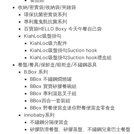
食品類
收納/密實袋/收納袋/夾鏈袋
環保抗菌密實袋系列
專利魔鬼氈抗菌系列
百寶袋HELLO Boxy 今天午餐自己袋
KiahLoc吸盤掛勾
KiahLoc吸力配件
KiahLoc吸盤掛勾Suction hook
KiahLoc吸盤掛勾Suction hook禮盒組
餐盤/餐具/保鮮盒/晾乾盒/不鏽鋼器具
B.Box 系列
BBox 不鏽鋼燜燒罐
BBox 寶寶矽膠餐碗組
BBox 專利湯匙叉子組
BBox四合一套裝組
BBox 野餐便當盒迷你野餐便當盒零食盒
innobaby系列
不鏽鋼分隔便當盒
矽膠防滑餐盤、矽膠蒸盤、不鏽鋼兒童巴士餐盤