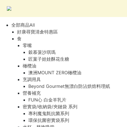
全部商品All
好康尋寶清倉特惠區
食
零嘴
穀慕蒎沙琪瑪
匠菓子娃娃酥花生糖
橄欖油
澳洲MOUNT ZERO橄欖油
烹調用具
Beyond Gourmet無漂白防沾烘焙料理紙
營養補充
FUN心 白金羊乳片
密實袋/收納袋/夾鏈袋 系列
專利魔鬼氈抗菌系列
環保抗菌密實袋系列