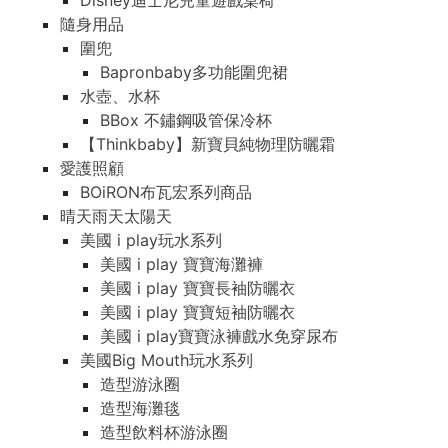
Disney迪士尼兒童遊戲桌椅
隨身用品
圍兜
Bapronbaby多功能圍兜裙
水壺、水杯
BBox 不鏽鋼吸管保冷杯
【Thinkbaby】新寶貝純物理防曬霜
愛護照顧
BOiRON布瓦宏系列商品
晴天雨天太陽天
美國 i play玩水系列
美國 i play 寶寶海灘褲
美國 i play 寶寶長袖防曬衣
美國 i play 寶寶短袖防曬衣
美國 i play寶寶泳褲戲水免穿尿布
美國Big Mouth玩水系列
造型游泳圈
造型海灘毯
造型飲料杯游泳圈