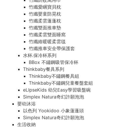
竹纖防蚊萬用巾
竹纖愛睏寶貝枕
竹纖嬰童防晃枕
竹纖柔雲蓬蓬枕
竹纖雙面推車墊
竹纖柔雲雙面睡窩
竹纖維暖暖柔雲毯
竹纖推車安全帶保護套
水杯.保冷杯系列
BBox 不鏽鋼吸管保冷杯
Thinkbaby餐具系列
Thinkbaby不鏽鋼餐具組
Thinkbaby不鏽鋼兒童餐盤套組
eLIpseKids 幼兒Easy學習吸盤碗
Simplex Natura奇幻許願泡泡
嬰幼沐浴
以色列 Yookidoo 小象蓮蓬頭
Simplex Natura奇幻許願泡泡
生活收納