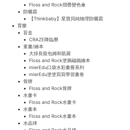
Floss and Rock摺疊變色傘
防曬霜
【Thinkbaby】星寶貝純物理防曬霜
育樂
盲盒
CRAZE降臨曆
童書/繪本
大排長龍包姆和凱羅
Floss and Rock塗鴉磁鐵繪本
mierEdu口袋水彩畫冊系列
mierEdu塗塗寫寫學習畫卷
骨牌
Floss and Rock骨牌
水畫卡
Floss and Rock水畫卡
水畫本
Floss and Rock水畫本
水晶球