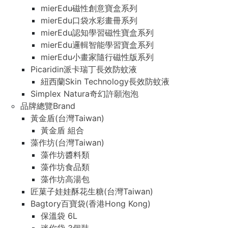
mierEdu磁性創意寶盒系列
mierEdu口袋水彩畫冊系列
mierEdu認知學習磁性寶盒系列
mierEdu邏輯智能學習寶盒系列
mierEdu小畫家隨行磁性版系列
Picaridin派卡瑞丁長效防蚊液
紐西蘭Skin Technology長效防蚊液
Simplex Natura奇幻許願泡泡
品牌總覽Brand
黃金盾(台灣Taiwan)
黃金盾 組合
藻作坊(台灣Taiwan)
藻作坊醬料類
藻作坊食品類
藻作坊高湯包
匠菓子娃娃酥花生糖(台灣Taiwan)
Bagtory百寶袋(香港Hong Kong)
保溫袋 6L