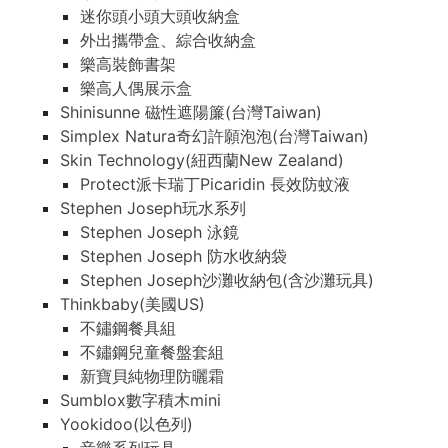
迷你頭小頭大頭收納盒
外出攜帶盒、綜合收納盒
樂高裝飾書架
樂高人偶展示盒
Shinisunne 磁性遮陽簾(台灣Taiwan)
Simplex Natura奇幻許願泡泡(台灣Taiwan)
Skin Technology(紐西蘭New Zealand)
Protect派卡瑞丁Picaridin 長效防蚊液
Stephen Joseph玩水系列
Stephen Joseph 泳鏡
Stephen Joseph 防水收納袋
Stephen Joseph沙灘收納包(含沙灘玩具)
Thinkbaby(美國US)
不鏽鋼餐具組
不鏽鋼兒童餐盤套組
新寶貝純物理防曬霜
Sumblox數字積木mini
Yookidoo(以色列)