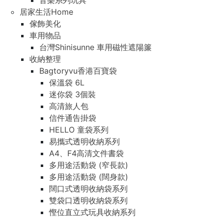
音樂系列玩具
居家生活Home
傢飾美化
車用物品
台灣Shinisunne 車用磁性遮陽簾
收納整理
Bagtoryvu香港百寶袋
保溫袋 6L
迷你袋 3個裝
高清旅人包
信件通告掛袋
HELLO 童袋系列
易攜式透明收納系列
A4、F4高清文件書袋
多用途活動袋 (窄長款)
多用途活動袋 (闊身款)
闊口式透明收納袋系列
雙袋口透明收納袋系列
慳位直立式玩具收納系列