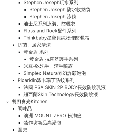
Stephen Joseph玩水系列
Stephen Joseph 防水收納袋
Stephen Joseph 泳鏡
迪士尼系列泳裝、防曬衣
Floss and Rock配件系列
Thinkbaby星寶貝純物理防曬霜
抗菌、居家清潔
黃金盾 系列
黃金盾 抗菌洗護手系列
米豆-乾洗手、潔手噴霧
Simplex Natura奇幻許願泡泡
Picaridin派卡瑞丁防蚊系列
法國 PSA SKIN 2P BODY長效防蚊乳液
紐西蘭Skin Technology長效防蚊液
餐廚食光Kitchen
調味品
澳洲 MOUNT ZERO 粉湖鹽
藻作坊新品高湯包
圍兜