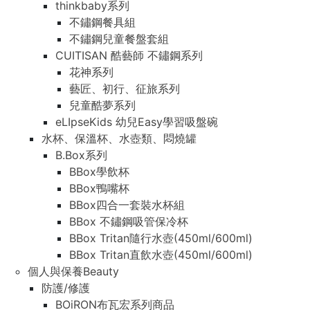
thinkbaby系列
不鏽鋼餐具組
不鏽鋼兒童餐盤套組
CUITISAN 酷藝師 不鏽鋼系列
花神系列
藝匠、初行、征旅系列
兒童酷夢系列
eLIpseKids 幼兒Easy學習吸盤碗
水杯、保溫杯、水壺類、悶燒罐
B.Box系列
BBox學飲杯
BBox鴨嘴杯
BBox四合一套裝水杯組
BBox 不鏽鋼吸管保冷杯
BBox Tritan隨行水壺(450ml/600ml)
BBox Tritan直飲水壺(450ml/600ml)
個人與保養Beauty
防護/修護
BOiRON布瓦宏系列商品