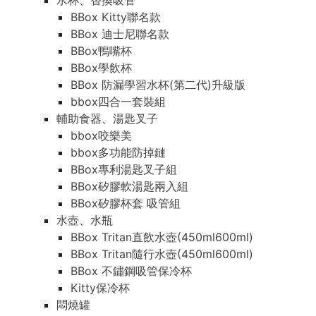
水杯、替換吸管
BBox Kitty聯名款
BBox 迪士尼聯名款
BBox鴨嘴杯
BBox學飲杯
BBox 防漏學習水杯(第二代)升級版
bbox四合一套裝組
輔助食器、湯匙叉子
bbox咬樂美
bbox多功能防掉鏈
BBox專利湯匙叉子組
BBox矽膠軟湯匙兩入組
BBox矽膠杯套 吸管組
水壺、水瓶
BBox Tritan直飲水壺(450ml600ml)
BBox Tritan隨行水壺(450ml600ml)
BBox 不鏽鋼吸管保冷杯
Kitty保冷杯
悶燒罐