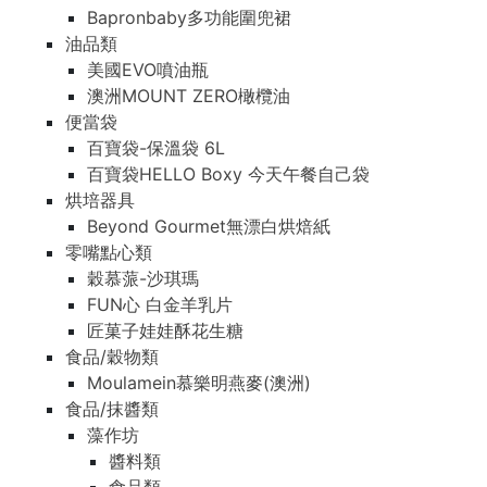
Bapronbaby多功能圍兜裙
油品類
美國EVO噴油瓶
澳洲MOUNT ZERO橄欖油
便當袋
百寶袋-保溫袋 6L
百寶袋HELLO Boxy 今天午餐自己袋
烘培器具
Beyond Gourmet無漂白烘焙紙
零嘴點心類
穀慕蒎-沙琪瑪
FUN心 白金羊乳片
匠菓子娃娃酥花生糖
食品/穀物類
Moulamein慕樂明燕麥(澳洲)
食品/抹醬類
藻作坊
醬料類