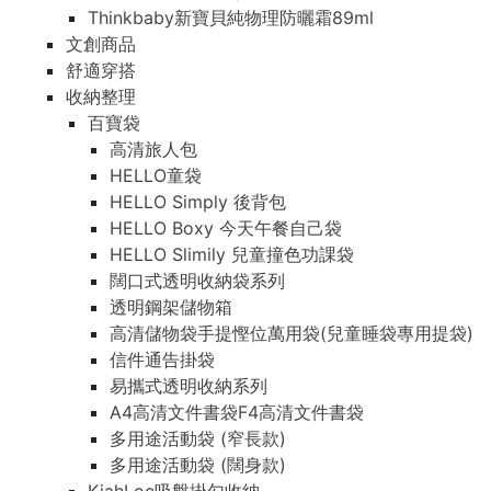
Thinkbaby新寶貝純物理防曬霜89ml
文創商品
舒適穿搭
收納整理
百寶袋
高清旅人包
HELLO童袋
HELLO Simply 後背包
HELLO Boxy 今天午餐自己袋
HELLO Slimily 兒童撞色功課袋
闊口式透明收納袋系列
透明鋼架儲物箱
高清儲物袋手提慳位萬用袋(兒童睡袋專用提袋)
信件通告掛袋
易攜式透明收納系列
A4高清文件書袋F4高清文件書袋
多用途活動袋 (窄長款)
多用途活動袋 (闊身款)