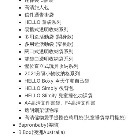
迷你袋 3個裝
高清旅人包
信件通告掛袋
HELLO 童袋系列
易攜式透明收納系列
多用途活動袋 (闊身款)
多用途活動袋 (窄長款)
闊口式透明收納袋系列
雙袋口透明收納袋系列
慳位直立式玩具收納系列
2021分隔小物收納格系列
HELLO Boxy 今天午餐自己袋
HELLO Simply 後背包
HELLO Slimily 兒童撞色功課袋
A4高清文件書袋、F4高清文件書
透明鋼架儲物箱
高清儲物袋手提慳位萬用袋(兒童睡袋專用提袋)
Bapronbaby(美國)
B.Box(澳洲Australia)