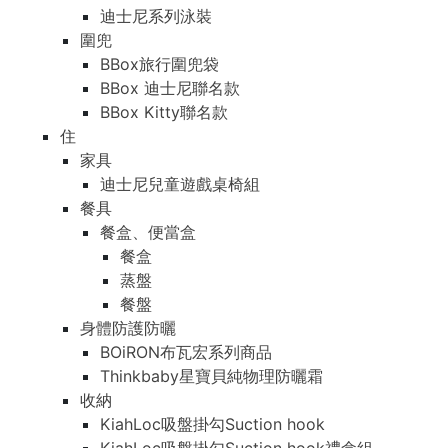
迪士尼系列泳裝
圍兜
BBox旅行圍兜袋
BBox 迪士尼聯名款
BBox Kitty聯名款
住
家具
迪士尼兒童遊戲桌椅組
餐具
餐盒、便當盒
餐盒
蒸盤
餐盤
身體防護防曬
BOiRON布瓦宏系列商品
Thinkbaby星寶貝純物理防曬霜
收納
KiahLoc吸盤掛勾Suction hook