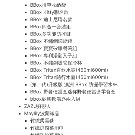
BBox推車收納袋
BBox Kitty聯名款
BBox 迪士尼聯名款
BBox四合一套裝組
BBox多功能防掉鏈
BBox 不鏽鋼燜燒罐
BBox 寶寶矽膠餐碗組
BBox 專利湯匙叉子組
BBox 不鏽鋼吸管保冷杯
BBox Tritan直飲水壺(450ml600ml)
BBox Tritan隨行水壺(450ml600ml)
(第二代)升級版 澳洲 BBox 防漏學習水杯
BBox 野餐便當盒迷你野餐便當盒零食盒
bbox矽膠軟湯匙兩入組
ZAZU好朋友
Maylily波蘭織品
竹纖柔雲毯
竹纖涼感萬用巾