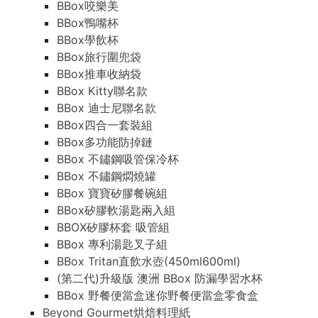
BBox咬樂美
BBox鴨嘴杯
BBox學飲杯
BBox旅行圍兜袋
BBox推車收納袋
BBox Kitty聯名款
BBox 迪士尼聯名款
BBox四合一套裝組
BBox多功能防掉鏈
BBox 不鏽鋼吸管保冷杯
BBox 不鏽鋼燜燒罐
BBox 寶寶矽膠餐碗組
BBox矽膠軟湯匙兩入組
BBOX矽膠杯套 吸管組
BBox 專利湯匙叉子組
BBox Tritan直飲水壺(450ml600ml)
(第二代)升級版 澳洲 BBox 防漏學習水杯
BBox 野餐便當盒迷你野餐便當盒零食盒
Beyond Gourmet烘焙料理紙