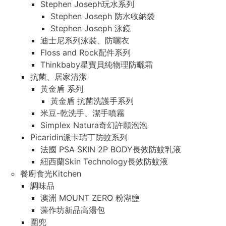
Stephen Joseph玩水系列
Stephen Joseph 防水收納袋
Stephen Joseph 泳鏡
迪士尼系列泳裝、防曬衣
Floss and Rock配件系列
Thinkbaby星寶貝純物理防曬霜
抗菌、居家清潔
黃金盾 系列
黃金盾 抗菌洗護手系列
米豆-乾洗手、潔手噴霧
Simplex Natura奇幻許願泡泡
Picaridin派卡瑞丁防蚊系列
法國 PSA SKIN 2P BODY長效防蚊乳液
紐西蘭Skin Technology長效防蚊液
餐廚食光Kitchen
調味品
澳洲 MOUNT ZERO 粉湖鹽
藻作坊新品高湯包
圍兜