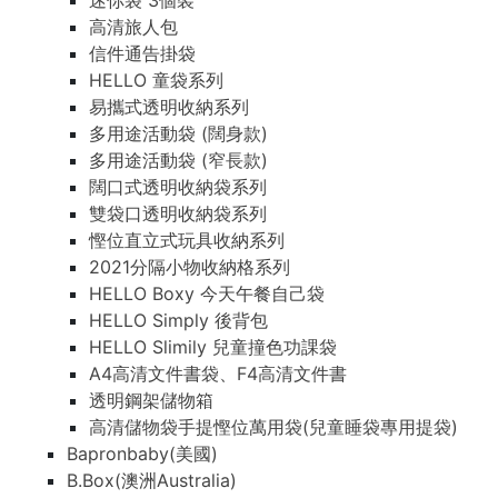
迷你袋 3個裝
高清旅人包
信件通告掛袋
HELLO 童袋系列
易攜式透明收納系列
多用途活動袋 (闊身款)
多用途活動袋 (窄長款)
闊口式透明收納袋系列
雙袋口透明收納袋系列
慳位直立式玩具收納系列
2021分隔小物收納格系列
HELLO Boxy 今天午餐自己袋
HELLO Simply 後背包
HELLO Slimily 兒童撞色功課袋
A4高清文件書袋、F4高清文件書
透明鋼架儲物箱
高清儲物袋手提慳位萬用袋(兒童睡袋專用提袋)
Bapronbaby(美國)
B.Box(澳洲Australia)