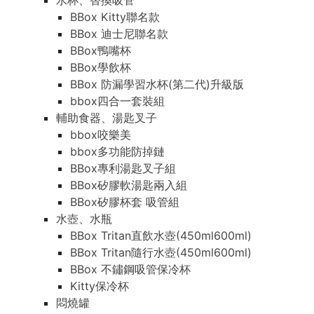
水杯、替換吸管
BBox Kitty聯名款
BBox 迪士尼聯名款
BBox鴨嘴杯
BBox學飲杯
BBox 防漏學習水杯(第二代)升級版
bbox四合一套裝組
輔助食器、湯匙叉子
bbox咬樂美
bbox多功能防掉鏈
BBox專利湯匙叉子組
BBox矽膠軟湯匙兩入組
BBox矽膠杯套 吸管組
水壺、水瓶
BBox Tritan直飲水壺(450ml600ml)
BBox Tritan隨行水壺(450ml600ml)
BBox 不鏽鋼吸管保冷杯
Kitty保冷杯
悶燒罐