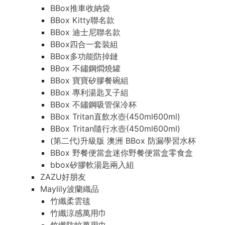
BBox推車收納袋
BBox Kitty聯名款
BBox 迪士尼聯名款
BBox四合一套裝組
BBox多功能防掉鏈
BBox 不鏽鋼燜燒罐
BBox 寶寶矽膠餐碗組
BBox 專利湯匙叉子組
BBox 不鏽鋼吸管保冷杯
BBox Tritan直飲水壺(450ml600ml)
BBox Tritan隨行水壺(450ml600ml)
(第二代)升級版 澳洲 BBox 防漏學習水杯
BBox 野餐便當盒迷你野餐便當盒零食盒
bbox矽膠軟湯匙兩入組
ZAZU好朋友
Maylily波蘭織品
竹纖柔雲毯
竹纖涼感萬用巾