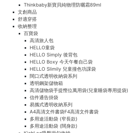
Thinkbaby新寶貝純物理防曬霜89ml
文創商品
舒適穿搭
收納整理
百寶袋
高清旅人包
HELLO童袋
HELLO Simply 後背包
HELLO Boxy 今天午餐自己袋
HELLO Slimily 兒童撞色功課袋
闊口式透明收納袋系列
透明鋼架儲物箱
高清儲物袋手提慳位萬用袋(兒童睡袋專用提袋)
信件通告掛袋
易攜式透明收納系列
A4高清文件書袋F4高清文件書袋
多用途活動袋 (窄長款)
多用途活動袋 (闊身款)