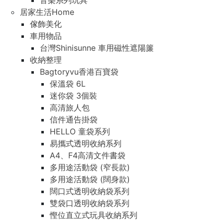
音樂系列玩具
居家生活Home
傢飾美化
車用物品
台灣Shinisunne 車用磁性遮陽簾
收納整理
Bagtoryvu香港百寶袋
保溫袋 6L
迷你袋 3個裝
高清旅人包
信件通告掛袋
HELLO 童袋系列
易攜式透明收納系列
A4、F4高清文件書袋
多用途活動袋 (窄長款)
多用途活動袋 (闊身款)
闊口式透明收納袋系列
雙袋口透明收納袋系列
慳位直立式玩具收納系列