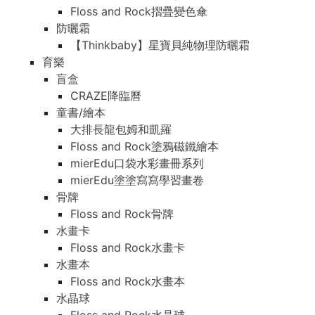
Floss and Rock摺疊變色傘
防曬霜
【Thinkbaby】星寶貝純物理防曬霜
育樂
盲盒
CRAZE降臨曆
童書/繪本
大排長龍包姆和凱羅
Floss and Rock塗鴉磁鐵繪本
mierEdu口袋水彩畫冊系列
mierEdu塗塗寫寫學習畫卷
骨牌
Floss and Rock骨牌
水畫卡
Floss and Rock水畫卡
水畫本
Floss and Rock水畫本
水晶球