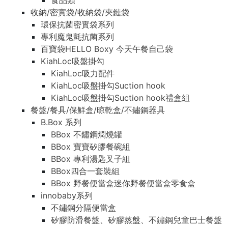
食品類
收納/密實袋/收納袋/夾鏈袋
環保抗菌密實袋系列
專利魔鬼氈抗菌系列
百寶袋HELLO Boxy 今天午餐自己袋
KiahLoc吸盤掛勾
KiahLoc吸力配件
KiahLoc吸盤掛勾Suction hook
KiahLoc吸盤掛勾Suction hook禮盒組
餐盤/餐具/保鮮盒/晾乾盒/不鏽鋼器具
B.Box 系列
BBox 不鏽鋼燜燒罐
BBox 寶寶矽膠餐碗組
BBox 專利湯匙叉子組
BBox四合一套裝組
BBox 野餐便當盒迷你野餐便當盒零食盒
innobaby系列
不鏽鋼分隔便當盒
矽膠防滑餐盤、矽膠蒸盤、不鏽鋼兒童巴士餐盤