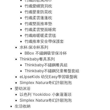
竹纖防蚊萬用巾
竹纖愛睏寶貝枕
竹纖嬰童防晃枕
竹纖柔雲蓬蓬枕
竹纖雙面推車墊
竹纖柔雲雙面睡窩
竹纖維暖暖柔雲毯
竹纖推車安全帶保護套
水杯.保冷杯系列
BBox 不鏽鋼吸管保冷杯
Thinkbaby餐具系列
Thinkbaby不鏽鋼餐具組
Thinkbaby不鏽鋼兒童餐盤套組
eLIpseKids 幼兒Easy學習吸盤碗
Simplex Natura奇幻許願泡泡
嬰幼沐浴
以色列 Yookidoo 小象蓮蓬頭
Simplex Natura奇幻許願泡泡
生活收納