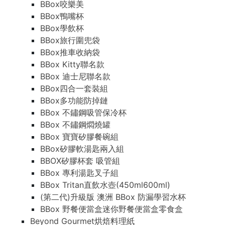
BBox咬樂美
BBox鴨嘴杯
BBox學飲杯
BBox旅行圍兜袋
BBox推車收納袋
BBox Kitty聯名款
BBox 迪士尼聯名款
BBox四合一套裝組
BBox多功能防掉鏈
BBox 不鏽鋼吸管保冷杯
BBox 不鏽鋼燜燒罐
BBox 寶寶矽膠餐碗組
BBox矽膠軟湯匙兩入組
BBOX矽膠杯套 吸管組
BBox 專利湯匙叉子組
BBox Tritan直飲水壺(450ml600ml)
(第二代)升級版 澳洲 BBox 防漏學習水杯
BBox 野餐便當盒迷你野餐便當盒零食盒
Beyond Gourmet烘焙料理紙