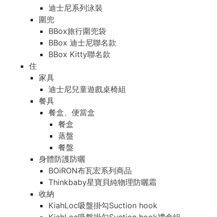
迪士尼系列泳裝
圍兜
BBox旅行圍兜袋
BBox 迪士尼聯名款
BBox Kitty聯名款
住
家具
迪士尼兒童遊戲桌椅組
餐具
餐盒、便當盒
餐盒
蒸盤
餐盤
身體防護防曬
BOiRON布瓦宏系列商品
Thinkbaby星寶貝純物理防曬霜
收納
KiahLoc吸盤掛勾Suction hook