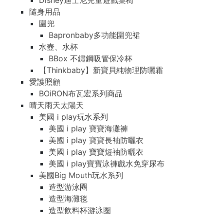
Disney迪士尼兒童遊戲桌椅
隨身用品
圍兜
Bapronbaby多功能圍兜裙
水壺、水杯
BBox 不鏽鋼吸管保冷杯
【Thinkbaby】新寶貝純物理防曬霜
愛護照顧
BOiRON布瓦宏系列商品
晴天雨天太陽天
美國 i play玩水系列
美國 i play 寶寶海灘褲
美國 i play 寶寶長袖防曬衣
美國 i play 寶寶短袖防曬衣
美國 i play寶寶泳褲戲水免穿尿布
美國Big Mouth玩水系列
造型游泳圈
造型海灘毯
造型飲料杯游泳圈