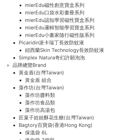
mierEdu磁性創意寶盒系列
mierEdu口袋水彩畫冊系列
mierEdu認知學習磁性寶盒系列
mierEdu邏輯智能學習寶盒系列
mierEdu小畫家隨行磁性版系列
Picaridin派卡瑞丁長效防蚊液
紐西蘭Skin Technology長效防蚊液
Simplex Natura奇幻許願泡泡
品牌總覽Brand
黃金盾(台灣Taiwan)
黃金盾 組合
藻作坊(台灣Taiwan)
藻作坊醬料類
藻作坊食品類
藻作坊高湯包
匠菓子娃娃酥花生糖(台灣Taiwan)
Bagtory百寶袋(香港Hong Kong)
保溫袋 6L