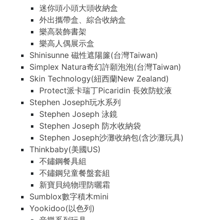
迷你頭小頭大頭收納盒
外出攜帶盒、綜合收納盒
樂高裝飾書架
樂高人偶展示盒
Shinisunne 磁性遮陽簾(台灣Taiwan)
Simplex Natura奇幻許願泡泡(台灣Taiwan)
Skin Technology(紐西蘭New Zealand)
Protect派卡瑞丁Picaridin 長效防蚊液
Stephen Joseph玩水系列
Stephen Joseph 泳鏡
Stephen Joseph 防水收納袋
Stephen Joseph沙灘收納包(含沙灘玩具)
Thinkbaby(美國US)
不鏽鋼餐具組
不鏽鋼兒童餐盤套組
新寶貝純物理防曬霜
Sumblox數字積木mini
Yookidoo(以色列)