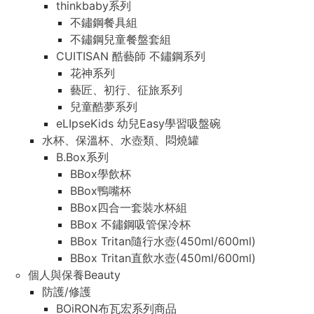
thinkbaby系列
不鏽鋼餐具組
不鏽鋼兒童餐盤套組
CUITISAN 酷藝師 不鏽鋼系列
花神系列
藝匠、初行、征旅系列
兒童酷夢系列
eLIpseKids 幼兒Easy學習吸盤碗
水杯、保溫杯、水壺類、悶燒罐
B.Box系列
BBox學飲杯
BBox鴨嘴杯
BBox四合一套裝水杯組
BBox 不鏽鋼吸管保冷杯
BBox Tritan隨行水壺(450ml/600ml)
BBox Tritan直飲水壺(450ml/600ml)
個人與保養Beauty
防護/修護
BOiRON布瓦宏系列商品