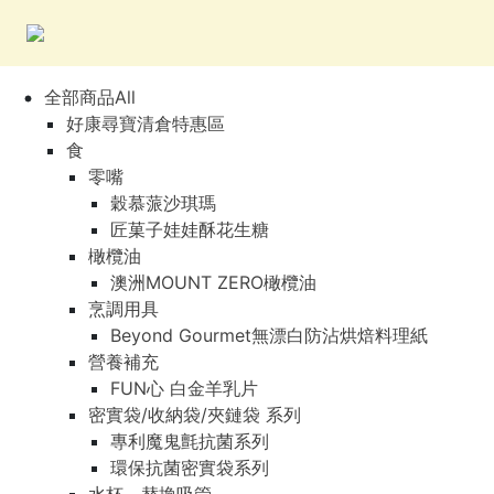
全部商品All
好康尋寶清倉特惠區
食
零嘴
穀慕蒎沙琪瑪
匠菓子娃娃酥花生糖
橄欖油
澳洲MOUNT ZERO橄欖油
烹調用具
Beyond Gourmet無漂白防沾烘焙料理紙
營養補充
FUN心 白金羊乳片
密實袋/收納袋/夾鏈袋 系列
專利魔鬼氈抗菌系列
環保抗菌密實袋系列