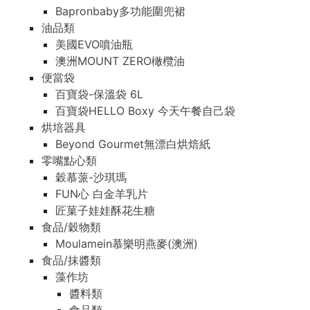
Bapronbaby多功能圍兜裙
油品類
美國EVO噴油瓶
澳洲MOUNT ZERO橄欖油
便當袋
百寶袋-保溫袋 6L
百寶袋HELLO Boxy 今天午餐自己袋
烘培器具
Beyond Gourmet無漂白烘焙紙
零嘴點心類
穀慕蒎-沙琪瑪
FUN心 白金羊乳片
匠菓子娃娃酥花生糖
食品/穀物類
Moulamein慕樂明燕麥(澳洲)
食品/抹醬類
藻作坊
醬料類