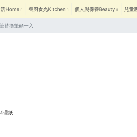
活Home
餐廚食光Kitchen
個人與保養Beauty
兒童親
筆替換筆頭一入
焙料理紙