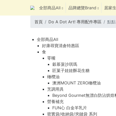
全部商品All
品牌總覽Brand
居家生
首頁
Do A Dot Art! 專用配件專區
點點
全部商品All
好康尋寶清倉特惠區
食
零嘴
穀慕蒎沙琪瑪
匠菓子娃娃酥花生糖
橄欖油
澳洲MOUNT ZERO橄欖油
烹調用具
Beyond Gourmet無漂白防沾烘
營養補充
FUN心 白金羊乳片
密實袋/收納袋/夾鏈袋 系列