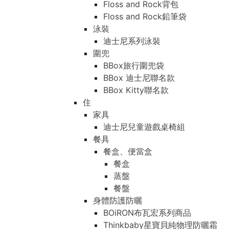
Floss and Rock背包
Floss and Rock鉛筆袋
泳裝
迪士尼系列泳裝
圍兜
BBox旅行圍兜袋
BBox 迪士尼聯名款
BBox Kitty聯名款
住
家具
迪士尼兒童遊戲桌椅組
餐具
餐盒、便當盒
餐盒
蒸盤
餐盤
身體防護防曬
BOiRON布瓦宏系列商品
Thinkbaby星寶貝純物理防曬霜