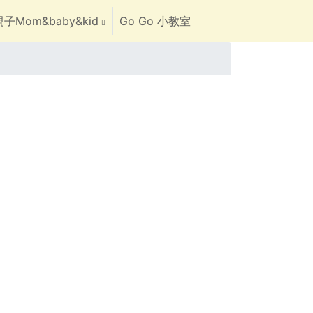
子Mom&baby&kid
Go Go 小教室