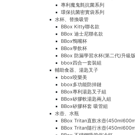
專利魔鬼氈抗菌系列
環保抗菌密實袋系列
水杯、替換吸管
BBox Kitty聯名款
BBox 迪士尼聯名款
BBox鴨嘴杯
BBox學飲杯
BBox 防漏學習水杯(第二代)升級
bbox四合一套裝組
輔助食器、湯匙叉子
bbox咬樂美
bbox多功能防掉鏈
BBox專利湯匙叉子組
BBox矽膠軟湯匙兩入組
BBox矽膠杯套 吸管組
水壺、水瓶
BBox Tritan直飲水壺(450ml600m
BBox Tritan隨行水壺(450ml600m