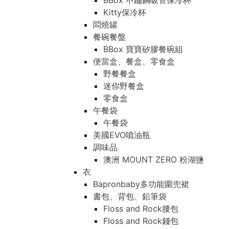
BBox 不鏽鋼吸管保冷杯
Kitty保冷杯
悶燒罐
餐碗餐盤
BBox 寶寶矽膠餐碗組
便當盒、餐盒、零食盒
野餐餐盒
迷你野餐盒
零食盒
午餐袋
午餐袋
美國EVO噴油瓶
調味品
澳洲 MOUNT ZERO 粉湖鹽
衣
Bapronbaby多功能圍兜裙
書包、背包、鉛筆袋
Floss and Rock腰包
Floss and Rock錢包