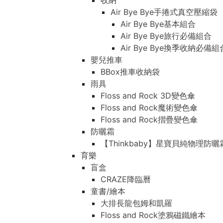
收納
Air Bye Bye手捲式真空壓縮袋
Air Bye Bye基本組合
Air Bye Bye旅行必備組合
Air Bye Bye換季收納必
嬰兒推車
BBox推車收納袋
雨具
Floss and Rock 3D變色傘
Floss and Rock魔術變色傘
Floss and Rock摺疊變色傘
防曬霜
【Thinkbaby】星寶貝純物理防曬
育樂
盲盒
CRAZE降臨曆
童書/繪本
大排長龍包姆和凱羅
Floss and Rock塗鴉磁鐵繪本