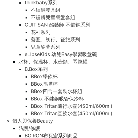
thinkbaby系列
不鏽鋼餐具組
不鏽鋼兒童餐盤套組
CUITISAN 酷藝師 不鏽鋼系列
花神系列
藝匠、初行、征旅系列
兒童酷夢系列
eLIpseKids 幼兒Easy學習吸盤碗
水杯、保溫杯、水壺類、悶燒罐
B.Box系列
BBox學飲杯
BBox鴨嘴杯
BBox四合一套裝水杯組
BBox 不鏽鋼吸管保冷杯
BBox Tritan隨行水壺(450ml/600ml)
BBox Tritan直飲水壺(450ml/600ml)
個人與保養Beauty
防護/修護
BOiRON布瓦宏系列商品