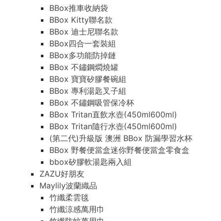
BBox推車收納袋
BBox Kitty聯名款
BBox 迪士尼聯名款
BBox四合一套裝組
BBox多功能防掉鏈
BBox 不鏽鋼燜燒罐
BBox 寶寶矽膠餐碗組
BBox 專利湯匙叉子組
BBox 不鏽鋼吸管保冷杯
BBox Tritan直飲水壺(450ml600ml)
BBox Tritan隨行水壺(450ml600ml)
(第二代)升級版 澳洲 BBox 防漏學習水杯
BBox 野餐便當盒迷你野餐便當盒零食盒
bbox矽膠軟湯匙兩入組
ZAZU好朋友
Maylily波蘭織品
竹纖柔雲毯
竹纖涼感萬用巾