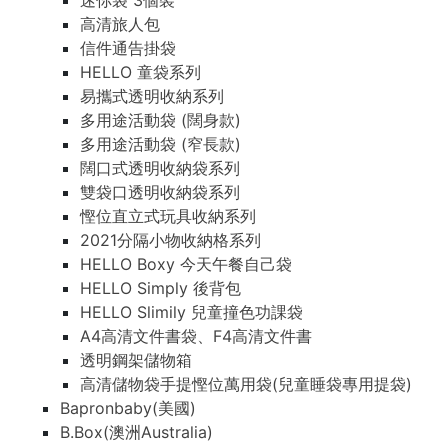
迷你袋 3個裝
高清旅人包
信件通告掛袋
HELLO 童袋系列
易攜式透明收納系列
多用途活動袋 (闊身款)
多用途活動袋 (窄長款)
闊口式透明收納袋系列
雙袋口透明收納袋系列
慳位直立式玩具收納系列
2021分隔小物收納格系列
HELLO Boxy 今天午餐自己袋
HELLO Simply 後背包
HELLO Slimily 兒童撞色功課袋
A4高清文件書袋、F4高清文件書
透明鋼架儲物箱
高清儲物袋手提慳位萬用袋(兒童睡袋專用提袋)
Bapronbaby(美國)
B.Box(澳洲Australia)