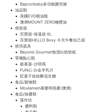
Bapronbaby多功能圍兜裙
油品類
美國EVO噴油瓶
澳洲MOUNT ZERO橄欖油
便當袋
百寶袋-保溫袋 6L
百寶袋HELLO Boxy 今天午餐自己袋
烘培器具
Beyond Gourmet無漂白烘焙紙
零嘴點心類
穀慕蒎-沙琪瑪
FUN心 白金羊乳片
匠菓子娃娃酥花生糖
食品/穀物類
Moulamein慕樂明燕麥(澳洲)
食品/抹醬類
藻作坊
醬料類