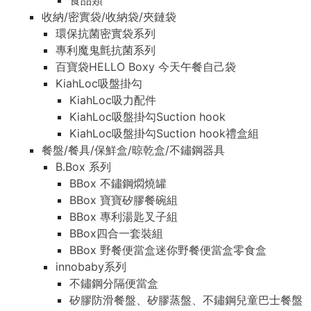
食品類
收納/密實袋/收納袋/夾鏈袋
環保抗菌密實袋系列
專利魔鬼氈抗菌系列
百寶袋HELLO Boxy 今天午餐自己袋
KiahLoc吸盤掛勾
KiahLoc吸力配件
KiahLoc吸盤掛勾Suction hook
KiahLoc吸盤掛勾Suction hook禮盒組
餐盤/餐具/保鮮盒/晾乾盒/不鏽鋼器具
B.Box 系列
BBox 不鏽鋼燜燒罐
BBox 寶寶矽膠餐碗組
BBox 專利湯匙叉子組
BBox四合一套裝組
BBox 野餐便當盒迷你野餐便當盒零食盒
innobaby系列
不鏽鋼分隔便當盒
矽膠防滑餐盤、矽膠蒸盤、不鏽鋼兒童巴士餐盤