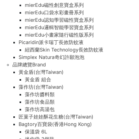
mierEdu磁性創意寶盒系列
mierEdu口袋水彩畫冊系列
mierEdu認知學習磁性寶盒系列
mierEdu邏輯智能學習寶盒系列
mierEdu小畫家隨行磁性版系列
Picaridin派卡瑞丁長效防蚊液
紐西蘭Skin Technology長效防蚊液
Simplex Natura奇幻許願泡泡
品牌總覽Brand
黃金盾(台灣Taiwan)
黃金盾 組合
藻作坊(台灣Taiwan)
藻作坊醬料類
藻作坊食品類
藻作坊高湯包
匠菓子娃娃酥花生糖(台灣Taiwan)
Bagtory百寶袋(香港Hong Kong)
保溫袋 6L