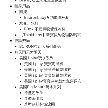
Disney迪士尼兒童遊戲桌椅
隨身用品
圍兜
Bapronbaby多功能圍兜裙
水壺、水杯
BBox 不鏽鋼吸管保冷杯
【Thinkbaby】新寶貝純物理防曬霜
愛護照顧
BOiRON布瓦宏系列商品
晴天雨天太陽天
美國 i play玩水系列
美國 i play 寶寶海灘褲
美國 i play 寶寶長袖防曬衣
美國 i play 寶寶短袖防曬衣
美國 i play寶寶泳褲戲水免穿尿布
美國Big Mouth玩水系列
造型游泳圈
造型海灘毯
造型飲料杯游泳圈