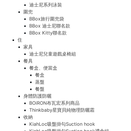
迪士尼系列泳裝
圍兜
BBox旅行圍兜袋
BBox 迪士尼聯名款
BBox Kitty聯名款
住
家具
迪士尼兒童遊戲桌椅組
餐具
餐盒、便當盒
餐盒
蒸盤
餐盤
身體防護防曬
BOiRON布瓦宏系列商品
Thinkbaby星寶貝純物理防曬霜
收納
KiahLoc吸盤掛勾Suction hook