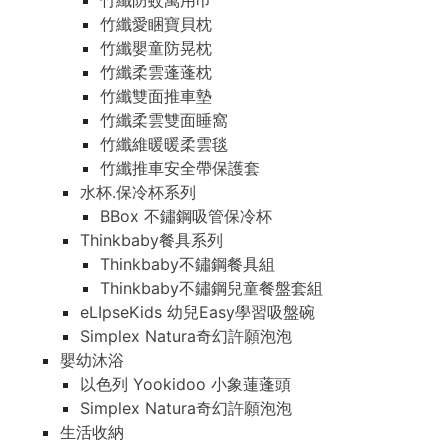
竹纖防蚊萬用巾
竹纖愛睏寶貝枕
竹纖嬰童防晃枕
竹纖柔雲蓬蓬枕
竹纖雙面推車墊
竹纖柔雲雙面睡窩
竹纖維暖暖柔雲毯
竹纖推車安全帶保護套
水杯.保冷杯系列
BBox 不鏽鋼吸管保冷杯
Thinkbaby餐具系列
Thinkbaby不鏽鋼餐具組
Thinkbaby不鏽鋼兒童餐盤套組
eLIpseKids 幼兒Easy學習吸盤碗
Simplex Natura奇幻許願泡泡
嬰幼沐浴
以色列 Yookidoo 小象蓮蓬頭
Simplex Natura奇幻許願泡泡
生活收納