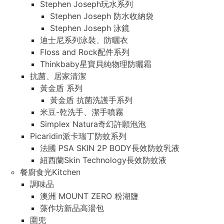
Stephen Joseph玩水系列
Stephen Joseph 防水收納袋
Stephen Joseph 泳鏡
迪士尼系列泳裝、防曬衣
Floss and Rock配件系列
Thinkbaby星寶貝純物理防曬霜
抗菌、居家清潔
黃金盾 系列
黃金盾 抗菌洗護手系列
米豆-乾洗手、潔手噴霧
Simplex Natura奇幻許願泡泡
Picaridin派卡瑞丁防蚊系列
法國 PSA SKIN 2P BODY長效防蚊乳液
紐西蘭Skin Technology長效防蚊液
餐廚食光Kitchen
調味品
澳洲 MOUNT ZERO 粉湖鹽
藻作坊新品高湯包
圍兜