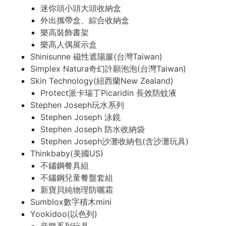
迷你頭小頭大頭收納盒
外出攜帶盒、綜合收納盒
樂高裝飾書架
樂高人偶展示盒
Shinisunne 磁性遮陽簾(台灣Taiwan)
Simplex Natura奇幻許願泡泡(台灣Taiwan)
Skin Technology(紐西蘭New Zealand)
Protect派卡瑞丁Picaridin 長效防蚊液
Stephen Joseph玩水系列
Stephen Joseph 泳鏡
Stephen Joseph 防水收納袋
Stephen Joseph沙灘收納包(含沙灘玩具)
Thinkbaby(美國US)
不鏽鋼餐具組
不鏽鋼兒童餐盤套組
新寶貝純物理防曬霜
Sumblox數字積木mini
Yookidoo(以色列)