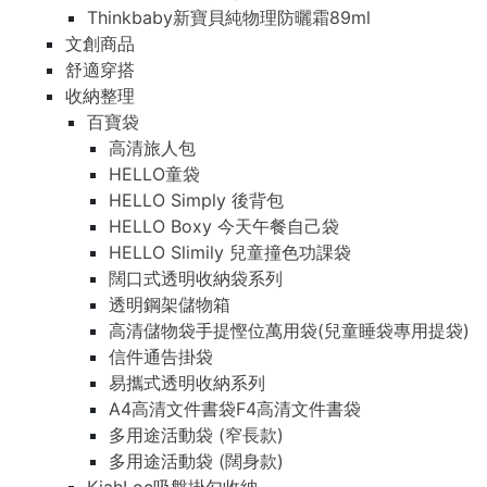
Thinkbaby新寶貝純物理防曬霜89ml
文創商品
舒適穿搭
收納整理
百寶袋
高清旅人包
HELLO童袋
HELLO Simply 後背包
HELLO Boxy 今天午餐自己袋
HELLO Slimily 兒童撞色功課袋
闊口式透明收納袋系列
透明鋼架儲物箱
高清儲物袋手提慳位萬用袋(兒童睡袋專用提袋)
信件通告掛袋
易攜式透明收納系列
A4高清文件書袋F4高清文件書袋
多用途活動袋 (窄長款)
多用途活動袋 (闊身款)