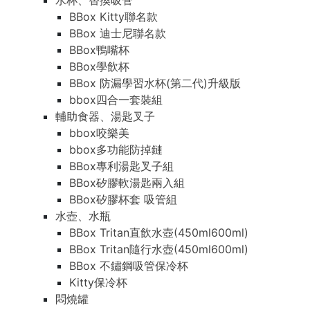
水杯、替換吸管
BBox Kitty聯名款
BBox 迪士尼聯名款
BBox鴨嘴杯
BBox學飲杯
BBox 防漏學習水杯(第二代)升級版
bbox四合一套裝組
輔助食器、湯匙叉子
bbox咬樂美
bbox多功能防掉鏈
BBox專利湯匙叉子組
BBox矽膠軟湯匙兩入組
BBox矽膠杯套 吸管組
水壺、水瓶
BBox Tritan直飲水壺(450ml600ml)
BBox Tritan隨行水壺(450ml600ml)
BBox 不鏽鋼吸管保冷杯
Kitty保冷杯
悶燒罐