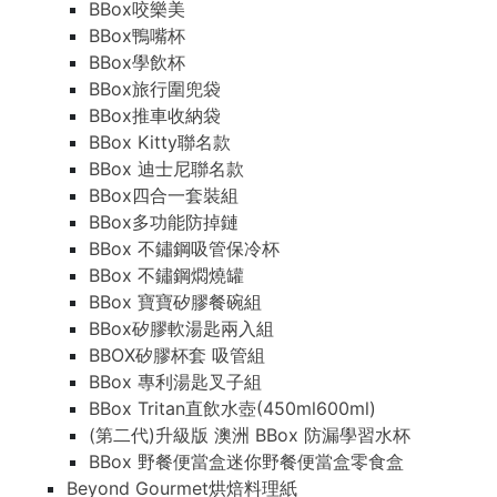
BBox咬樂美
BBox鴨嘴杯
BBox學飲杯
BBox旅行圍兜袋
BBox推車收納袋
BBox Kitty聯名款
BBox 迪士尼聯名款
BBox四合一套裝組
BBox多功能防掉鏈
BBox 不鏽鋼吸管保冷杯
BBox 不鏽鋼燜燒罐
BBox 寶寶矽膠餐碗組
BBox矽膠軟湯匙兩入組
BBOX矽膠杯套 吸管組
BBox 專利湯匙叉子組
BBox Tritan直飲水壺(450ml600ml)
(第二代)升級版 澳洲 BBox 防漏學習水杯
BBox 野餐便當盒迷你野餐便當盒零食盒
Beyond Gourmet烘焙料理紙