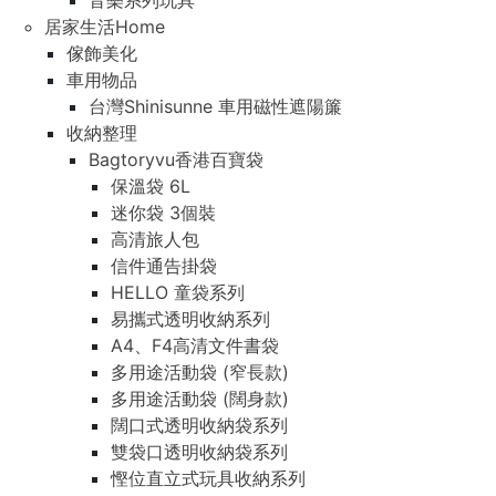
音樂系列玩具
居家生活Home
傢飾美化
車用物品
台灣Shinisunne 車用磁性遮陽簾
收納整理
Bagtoryvu香港百寶袋
保溫袋 6L
迷你袋 3個裝
高清旅人包
信件通告掛袋
HELLO 童袋系列
易攜式透明收納系列
A4、F4高清文件書袋
多用途活動袋 (窄長款)
多用途活動袋 (闊身款)
闊口式透明收納袋系列
雙袋口透明收納袋系列
慳位直立式玩具收納系列