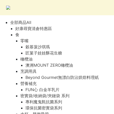
全部商品All
好康尋寶清倉特惠區
食
零嘴
穀慕蒎沙琪瑪
匠菓子娃娃酥花生糖
橄欖油
澳洲MOUNT ZERO橄欖油
烹調用具
Beyond Gourmet無漂白防沾烘焙料理紙
營養補充
FUN心 白金羊乳片
密實袋/收納袋/夾鏈袋 系列
專利魔鬼氈抗菌系列
環保抗菌密實袋系列