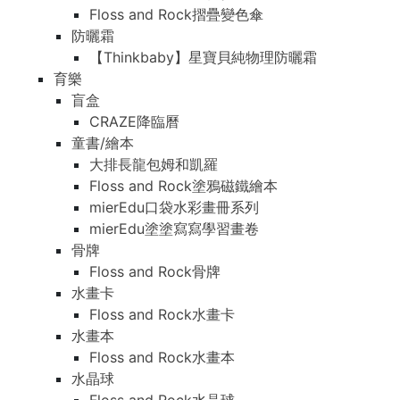
Floss and Rock摺疊變色傘
防曬霜
【Thinkbaby】星寶貝純物理防曬霜
育樂
盲盒
CRAZE降臨曆
童書/繪本
大排長龍包姆和凱羅
Floss and Rock塗鴉磁鐵繪本
mierEdu口袋水彩畫冊系列
mierEdu塗塗寫寫學習畫卷
骨牌
Floss and Rock骨牌
水畫卡
Floss and Rock水畫卡
水畫本
Floss and Rock水畫本
水晶球