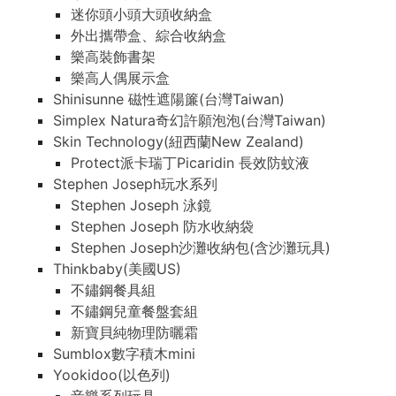
迷你頭小頭大頭收納盒
外出攜帶盒、綜合收納盒
樂高裝飾書架
樂高人偶展示盒
Shinisunne 磁性遮陽簾(台灣Taiwan)
Simplex Natura奇幻許願泡泡(台灣Taiwan)
Skin Technology(紐西蘭New Zealand)
Protect派卡瑞丁Picaridin 長效防蚊液
Stephen Joseph玩水系列
Stephen Joseph 泳鏡
Stephen Joseph 防水收納袋
Stephen Joseph沙灘收納包(含沙灘玩具)
Thinkbaby(美國US)
不鏽鋼餐具組
不鏽鋼兒童餐盤套組
新寶貝純物理防曬霜
Sumblox數字積木mini
Yookidoo(以色列)