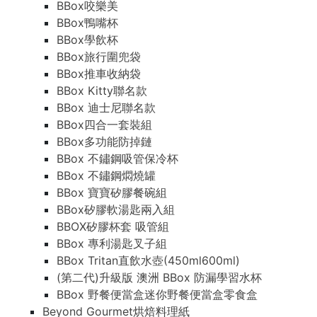
BBox咬樂美
BBox鴨嘴杯
BBox學飲杯
BBox旅行圍兜袋
BBox推車收納袋
BBox Kitty聯名款
BBox 迪士尼聯名款
BBox四合一套裝組
BBox多功能防掉鏈
BBox 不鏽鋼吸管保冷杯
BBox 不鏽鋼燜燒罐
BBox 寶寶矽膠餐碗組
BBox矽膠軟湯匙兩入組
BBOX矽膠杯套 吸管組
BBox 專利湯匙叉子組
BBox Tritan直飲水壺(450ml600ml)
(第二代)升級版 澳洲 BBox 防漏學習水杯
BBox 野餐便當盒迷你野餐便當盒零食盒
Beyond Gourmet烘焙料理紙