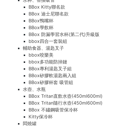
水杯、替換吸管
BBox Kitty聯名款
BBox 迪士尼聯名款
BBox鴨嘴杯
BBox學飲杯
BBox 防漏學習水杯(第二代)升級版
bbox四合一套裝組
輔助食器、湯匙叉子
bbox咬樂美
bbox多功能防掉鏈
BBox專利湯匙叉子組
BBox矽膠軟湯匙兩入組
BBox矽膠杯套 吸管組
水壺、水瓶
BBox Tritan直飲水壺(450ml600ml)
BBox Tritan隨行水壺(450ml600ml)
BBox 不鏽鋼吸管保冷杯
Kitty保冷杯
悶燒罐