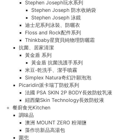
Stephen Joseph玩水系列
Stephen Joseph 防水收納袋
Stephen Joseph 泳鏡
迪士尼系列泳裝、防曬衣
Floss and Rock配件系列
Thinkbaby星寶貝純物理防曬霜
抗菌、居家清潔
黃金盾 系列
黃金盾 抗菌洗護手系列
米豆-乾洗手、潔手噴霧
Simplex Natura奇幻許願泡泡
Picaridin派卡瑞丁防蚊系列
法國 PSA SKIN 2P BODY長效防蚊乳液
紐西蘭Skin Technology長效防蚊液
餐廚食光Kitchen
調味品
澳洲 MOUNT ZERO 粉湖鹽
藻作坊新品高湯包
圍兜