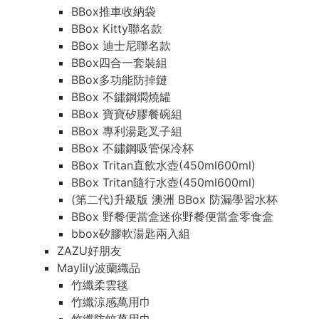
BBox推車收納袋
BBox Kitty聯名款
BBox 迪士尼聯名款
BBox四合一套裝組
BBox多功能防掉鏈
BBox 不鏽鋼燜燒罐
BBox 寶寶矽膠餐碗組
BBox 專利湯匙叉子組
BBox 不鏽鋼吸管保冷杯
BBox Tritan直飲水壺(450ml600ml)
BBox Tritan隨行水壺(450ml600ml)
(第二代)升級版 澳洲 BBox 防漏學習水杯
BBox 野餐便當盒迷你野餐便當盒零食盒
bbox矽膠軟湯匙兩入組
ZAZU好朋友
Maylily波蘭織品
竹纖柔雲毯
竹纖涼感萬用巾