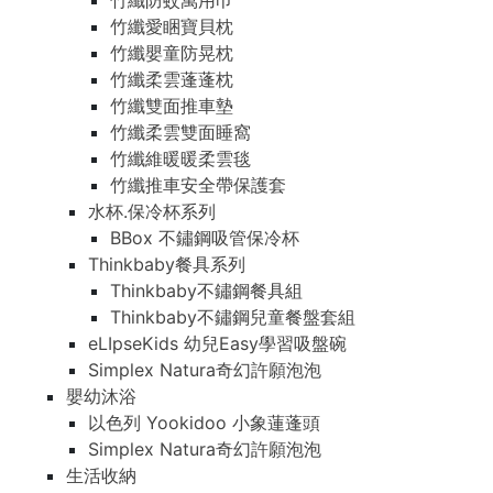
竹纖防蚊萬用巾
竹纖愛睏寶貝枕
竹纖嬰童防晃枕
竹纖柔雲蓬蓬枕
竹纖雙面推車墊
竹纖柔雲雙面睡窩
竹纖維暖暖柔雲毯
竹纖推車安全帶保護套
水杯.保冷杯系列
BBox 不鏽鋼吸管保冷杯
Thinkbaby餐具系列
Thinkbaby不鏽鋼餐具組
Thinkbaby不鏽鋼兒童餐盤套組
eLIpseKids 幼兒Easy學習吸盤碗
Simplex Natura奇幻許願泡泡
嬰幼沐浴
以色列 Yookidoo 小象蓮蓬頭
Simplex Natura奇幻許願泡泡
生活收納