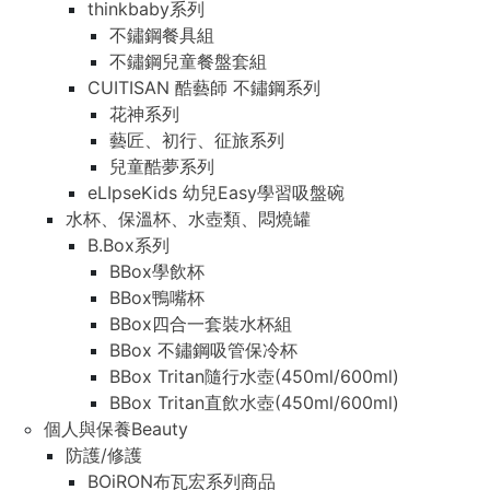
thinkbaby系列
不鏽鋼餐具組
不鏽鋼兒童餐盤套組
CUITISAN 酷藝師 不鏽鋼系列
花神系列
藝匠、初行、征旅系列
兒童酷夢系列
eLIpseKids 幼兒Easy學習吸盤碗
水杯、保溫杯、水壺類、悶燒罐
B.Box系列
BBox學飲杯
BBox鴨嘴杯
BBox四合一套裝水杯組
BBox 不鏽鋼吸管保冷杯
BBox Tritan隨行水壺(450ml/600ml)
BBox Tritan直飲水壺(450ml/600ml)
個人與保養Beauty
防護/修護
BOiRON布瓦宏系列商品