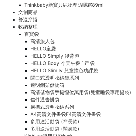
Thinkbaby新寶貝純物理防曬霜89ml
文創商品
舒適穿搭
收納整理
百寶袋
高清旅人包
HELLO童袋
HELLO Simply 後背包
HELLO Boxy 今天午餐自己袋
HELLO Slimily 兒童撞色功課袋
闊口式透明收納袋系列
透明鋼架儲物箱
高清儲物袋手提慳位萬用袋(兒童睡袋專用提袋)
信件通告掛袋
易攜式透明收納系列
A4高清文件書袋F4高清文件書袋
多用途活動袋 (窄長款)
多用途活動袋 (闊身款)