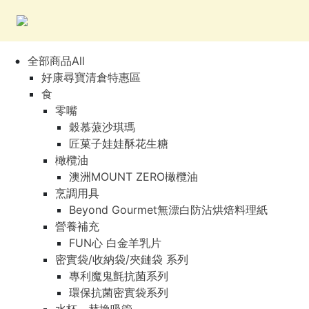
全部商品All
好康尋寶清倉特惠區
食
零嘴
穀慕蒎沙琪瑪
匠菓子娃娃酥花生糖
橄欖油
澳洲MOUNT ZERO橄欖油
烹調用具
Beyond Gourmet無漂白防沾烘焙料理紙
營養補充
FUN心 白金羊乳片
密實袋/收納袋/夾鏈袋 系列
專利魔鬼氈抗菌系列
環保抗菌密實袋系列