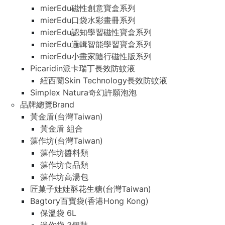
mierEdu磁性創意寶盒系列
mierEdu口袋水彩畫冊系列
mierEdu認知學習磁性寶盒系列
mierEdu邏輯智能學習寶盒系列
mierEdu小畫家隨行磁性版系列
Picaridin派卡瑞丁長效防蚊液
紐西蘭Skin Technology長效防蚊液
Simplex Natura奇幻許願泡泡
品牌總覽Brand
黃金盾(台灣Taiwan)
黃金盾 組合
藻作坊(台灣Taiwan)
藻作坊醬料類
藻作坊食品類
藻作坊高湯包
匠菓子娃娃酥花生糖(台灣Taiwan)
Bagtory百寶袋(香港Hong Kong)
保溫袋 6L