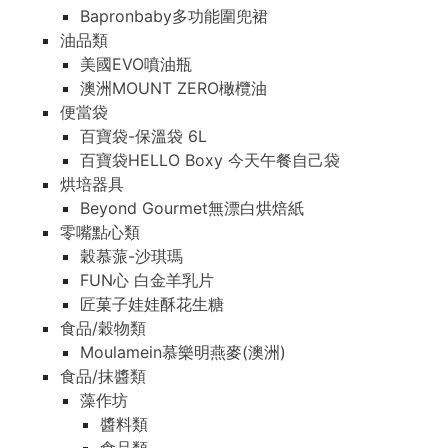
Bapronbaby多功能圍兜裙
油品類
美國EVO噴油瓶
澳洲MOUNT ZERO橄欖油
便當袋
百寶袋-保溫袋 6L
百寶袋HELLO Boxy 今天午餐自己袋
烘培器具
Beyond Gourmet無漂白烘焙紙
零嘴點心類
穀慕蒎-沙琪瑪
FUN心 白金羊乳片
匠菓子娃娃酥花生糖
食品/穀物類
Moulamein慕樂明燕麥(澳洲)
食品/抹醬類
藻作坊
醬料類