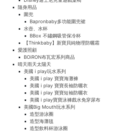
Disney迪士尼兒童遊戲桌椅
隨身用品
圍兜
Bapronbaby多功能圍兜裙
水壺、水杯
BBox 不鏽鋼吸管保冷杯
【Thinkbaby】新寶貝純物理防曬霜
愛護照顧
BOiRON布瓦宏系列商品
晴天雨天太陽天
美國 i play玩水系列
美國 i play 寶寶海灘褲
美國 i play 寶寶長袖防曬衣
美國 i play 寶寶短袖防曬衣
美國 i play寶寶泳褲戲水免穿尿布
美國Big Mouth玩水系列
造型游泳圈
造型海灘毯
造型飲料杯游泳圈