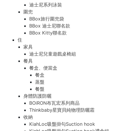
迪士尼系列泳裝
圍兜
BBox旅行圍兜袋
BBox 迪士尼聯名款
BBox Kitty聯名款
住
家具
迪士尼兒童遊戲桌椅組
餐具
餐盒、便當盒
餐盒
蒸盤
餐盤
身體防護防曬
BOiRON布瓦宏系列商品
Thinkbaby星寶貝純物理防曬霜
收納
KiahLoc吸盤掛勾Suction hook