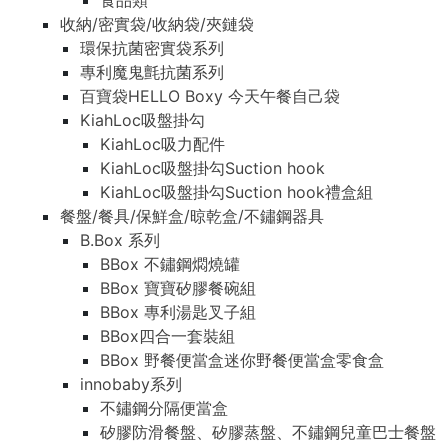
食品類
收納/密實袋/收納袋/夾鏈袋
環保抗菌密實袋系列
專利魔鬼氈抗菌系列
百寶袋HELLO Boxy 今天午餐自己袋
KiahLoc吸盤掛勾
KiahLoc吸力配件
KiahLoc吸盤掛勾Suction hook
KiahLoc吸盤掛勾Suction hook禮盒組
餐盤/餐具/保鮮盒/晾乾盒/不鏽鋼器具
B.Box 系列
BBox 不鏽鋼燜燒罐
BBox 寶寶矽膠餐碗組
BBox 專利湯匙叉子組
BBox四合一套裝組
BBox 野餐便當盒迷你野餐便當盒零食盒
innobaby系列
不鏽鋼分隔便當盒
矽膠防滑餐盤、矽膠蒸盤、不鏽鋼兒童巴士餐盤