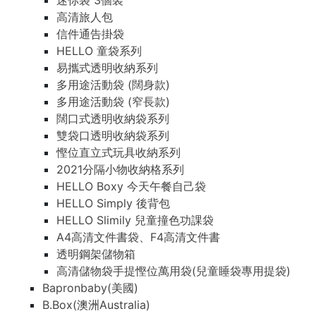
迷你袋 3個裝
高清旅人包
信件通告掛袋
HELLO 童袋系列
易攜式透明收納系列
多用途活動袋 (闊身款)
多用途活動袋 (窄長款)
闊口式透明收納袋系列
雙袋口透明收納袋系列
慳位直立式玩具收納系列
2021分隔小物收納格系列
HELLO Boxy 今天午餐自己袋
HELLO Simply 後背包
HELLO Slimily 兒童撞色功課袋
A4高清文件書袋、F4高清文件書
透明鋼架儲物箱
高清儲物袋手提慳位萬用袋(兒童睡袋專用提袋)
Bapronbaby(美國)
B.Box(澳洲Australia)