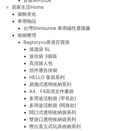
音樂系列玩具
居家生活Home
傢飾美化
車用物品
台灣Shinisunne 車用磁性遮陽簾
收納整理
Bagtoryvu香港百寶袋
保溫袋 6L
迷你袋 3個裝
高清旅人包
信件通告掛袋
HELLO 童袋系列
易攜式透明收納系列
A4、F4高清文件書袋
多用途活動袋 (窄長款)
多用途活動袋 (闊身款)
闊口式透明收納袋系列
雙袋口透明收納袋系列
慳位直立式玩具收納系列