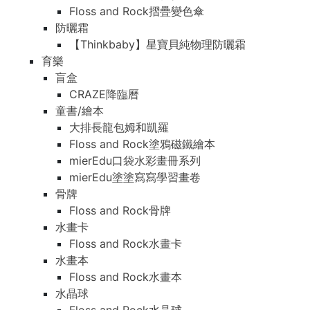
Floss and Rock摺疊變色傘
防曬霜
【Thinkbaby】星寶貝純物理防曬霜
育樂
盲盒
CRAZE降臨曆
童書/繪本
大排長龍包姆和凱羅
Floss and Rock塗鴉磁鐵繪本
mierEdu口袋水彩畫冊系列
mierEdu塗塗寫寫學習畫卷
骨牌
Floss and Rock骨牌
水畫卡
Floss and Rock水畫卡
水畫本
Floss and Rock水畫本
水晶球