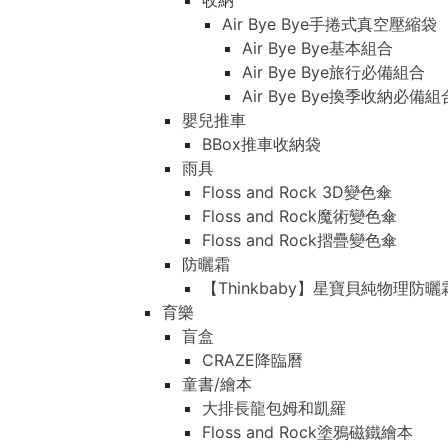
收納
Air Bye Bye手捲式真空壓縮袋
Air Bye Bye基本組合
Air Bye Bye旅行必備組合
Air Bye Bye換季收納必
嬰兒推車
BBox推車收納袋
雨具
Floss and Rock 3D變色傘
Floss and Rock魔術變色傘
Floss and Rock摺疊變色傘
防曬霜
【Thinkbaby】星寶貝純物理防曬
育樂
盲盒
CRAZE降臨曆
童書/繪本
大排長龍包姆和凱羅
Floss and Rock塗鴉磁鐵繪本