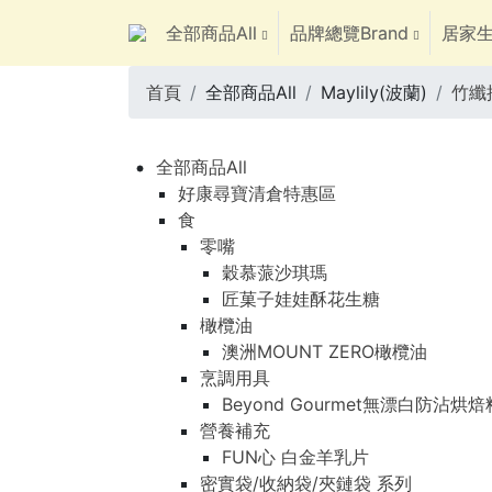
全部商品All
品牌總覽Brand
居家生
首頁
全部商品All
Maylily(波蘭)
竹纖
全部商品All
好康尋寶清倉特惠區
食
零嘴
穀慕蒎沙琪瑪
匠菓子娃娃酥花生糖
橄欖油
澳洲MOUNT ZERO橄欖油
烹調用具
Beyond Gourmet無漂白防沾烘
營養補充
FUN心 白金羊乳片
密實袋/收納袋/夾鏈袋 系列