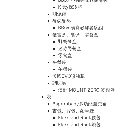
BBox 不鏽鋼吸管保冷杯
Kitty保冷杯
悶燒罐
餐碗餐盤
BBox 寶寶矽膠餐碗組
便當盒、餐盒、零食盒
野餐餐盒
迷你野餐盒
零食盒
午餐袋
午餐袋
美國EVO噴油瓶
調味品
澳洲 MOUNT ZERO 粉湖鹽
衣
Bapronbaby多功能圍兜裙
書包、背包、鉛筆袋
Floss and Rock腰包
Floss and Rock錢包