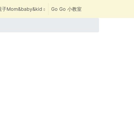
子Mom&baby&kid
Go Go 小教室