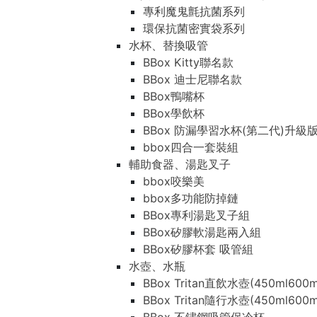
專利魔鬼氈抗菌系列
環保抗菌密實袋系列
水杯、替換吸管
BBox Kitty聯名款
BBox 迪士尼聯名款
BBox鴨嘴杯
BBox學飲杯
BBox 防漏學習水杯(第二代)升級
bbox四合一套裝組
輔助食器、湯匙叉子
bbox咬樂美
bbox多功能防掉鏈
BBox專利湯匙叉子組
BBox矽膠軟湯匙兩入組
BBox矽膠杯套 吸管組
水壺、水瓶
BBox Tritan直飲水壺(450ml600m
BBox Tritan隨行水壺(450ml600m