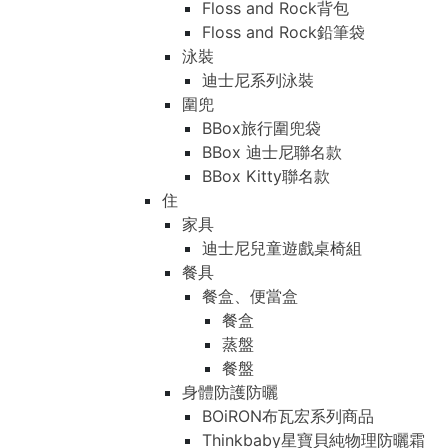
Floss and Rock背包
Floss and Rock鉛筆袋
泳裝
迪士尼系列泳裝
圍兜
BBox旅行圍兜袋
BBox 迪士尼聯名款
BBox Kitty聯名款
住
家具
迪士尼兒童遊戲桌椅組
餐具
餐盒、便當盒
餐盒
蒸盤
餐盤
身體防護防曬
BOiRON布瓦宏系列商品
Thinkbaby星寶貝純物理防曬霜